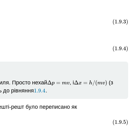
(1.9.3)
(1.9.4)
виля. Просто нехай
Δ
=
, і
Δ
=
/
(
)
(з
Δ
p
=
m
v
Δ
x
=
h
/
(
m
v
)
p
m
v
x
h
m
v
ь до рівняння
1.9.4
.
1.9.4
решті-решт було переписано як
(1.9.5)