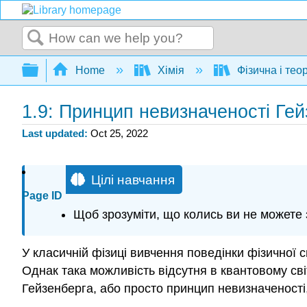
Search
Expand/collapse global hierarchy
Home
Хімія
Фізична і тео
1.9: Принцип невизначеності Ге
Last updated
Oct 25, 2022
Цілі навчання
Page ID
Щоб зрозуміти, що колись ви не можете 
У класичній фізиці вивчення поведінки фізичної 
Однак така можливість відсутня в квантовому сві
Гейзенберга, або просто принцип невизначеності