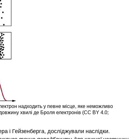
електрон надходить у певне місце, яке неможливо
довжину хвилі де Броля електронів (CC BY 4.0;
ера і Гейзенберга, досліджували наслідки.