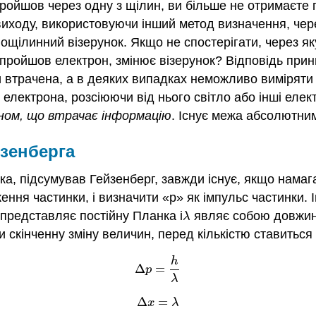
ройшов через одну з щілин, ви більше не отримаєте п
иходу, використовуючи інший метод визначення, чер
щілинний візерунок. Якщо не спостерігати, через як
 пройшов електрон, змінює візерунок? Відповідь при
 втрачена, а в деяких випадках неможливо виміряти 
ектрона, розсіюючи від нього світло або інші електр
ном, що втрачає інформацію
. Існує межа абсолютним
зенберга
а, підсумував Гейзенберг, завжди існує, якщо намага
ння частинки, і визначити «p» як імпульс частинки. І
h представляє постійну Планка і
являє собою довжину
λ
λ
 скінченну зміну величин, перед кількістю ставиться 
h
(1.9.1)
Δ
p
=
h
λ
Δ
=
p
λ
Δ
=
(1.9.2)
Δ
x
=
λ
x
λ