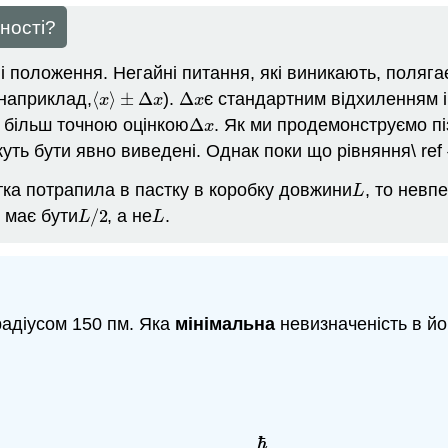
ності?
і положення. Негайні питання, які виникають, полягає
(наприклад,
⟨
⟩
±
Δ
).
Δ
є стандартним відхиленням і
⟨
x
⟩
±
Δ
x
Δ
x
x
x
x
 більш точною оцінкою
Δ
. Як ми продемонструємо пі
Δ
x
x
ть бути явно виведені. Однак поки що рівняння\ ref 
ка потрапила в пастку в коробку довжини
, то невп
L
L
має бути
/
2
, а не
.
5
L
/
2
L
L
L
радіусом 150 пм. Яка
мінімальна
невизначеність в йо
ℏ