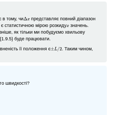
 в тому, чи
Δ
представляє повний діапазон
Δ
x
x
 є статистичною мірою розкиду
значень.
x
x
зніше, як тільки ми побудуємо хвильову
{1.9.5} буде працювати.
евненість її положення є
±
/
2
. Таким чином,
±
L
/
2
L
го швидкості?