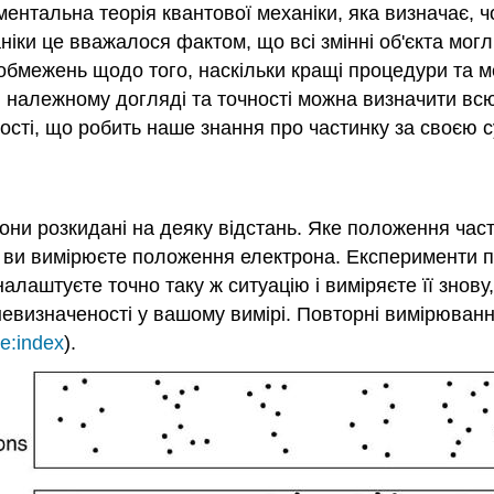
ентальна теорія квантової механіки, яка визначає, 
ніки це вважалося фактом, що всі змінні об'єкта мог
обмежень щодо того, наскільки кращі процедури та 
 належному догляді та точності можна визначити всю
ності, що робить наше знання про частинку за своєю
 вони розкидані на деяку відстань. Яке положення ча
 як ви вимірюєте положення електрона. Експерименти 
налаштуєте точно таку ж ситуацію і виміряєте її знову
евизначеності у вашому вимірі. Повторні вимірюванн
e:index
).