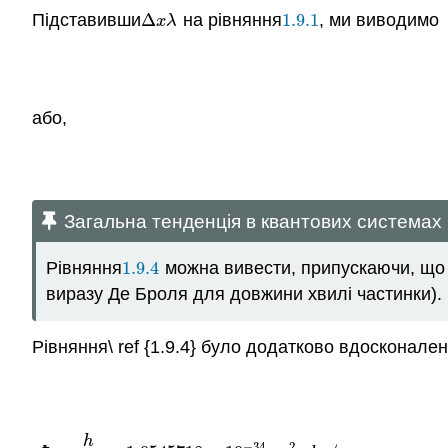
Підставивши
Δ
на рівняння
1.9.1
, ми виводимо
Δ
x
λ
1.9.1
x
λ
або,
Загальна тенденція в квантових системах
Рівняння
1.9.4
можна вивести, припускаючи, що ц
1.9.4
виразу Де Броля для довжини хвилі частинки).
Рівняння\ ref {1.9.4} було додатково вдосконале
h
−
34
2