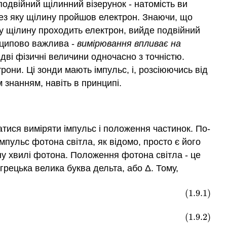
одвійний щілинний візерунок - натомість ви
ез яку щілину пройшов електрон. Знаючи, що
у щілину проходить електрон, вийде подвійний
нципово важлива -
вимірювання впливає на
дві фізичні величини одночасно з точністю.
они. Ці зонди мають імпульс, і, розсіюючись від
 знанням, навіть в принципі.
тися виміряти імпульс і положення частинок. По-
мпульс фотона світла, як відомо, просто є його
 хвилі фотона. Положення фотона світла - це
грецька велика буква дельта, або Δ. Тому,
(1.9.1)
(1.9.2)