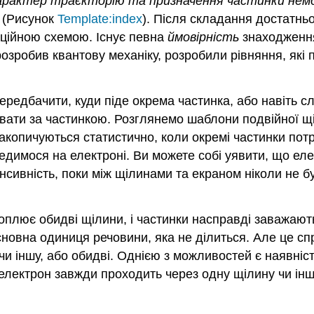
 характер траєкторію та призначення частинки нем
е (Рисунок
Template:index
). Після складання достатньо
кційною схемою. Існує певна
ймовірність
знаходження
о розробив квантову механіку, розробили рівняння, як
редбачити, куди піде окрема частинка, або навіть с
вати за частинкою. Розглянемо шаблони подвійної щіл
акопичуються статистично, коли окремі частинки пот
едимося на електроні. Ви можете собі уявити, що еле
енсивність, поки між щілинами та екраном ніколи не 
оплює обидві щілини, і частинки насправді заважають
сновна одиниця речовини, яка не ділиться. Але це сп
и іншу, або обидві. Однією з можливостей є наявніс
 електрон завжди проходить через одну щілину чи ін