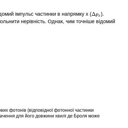
омий імпульс частинки в напрямку x (
Δ
).
Δ
p
x
p
x
льнити нерівність. Однак, чим точніше відомий
ових фотонів (відповідної фотонної частинки
начення для його довжини хвилі де Броля може