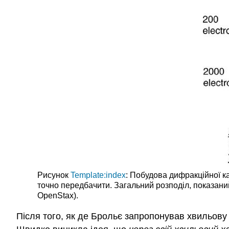
Рисунок
Template:index
: Побудова дифракційної к
точно передбачити. Загальний розподіл, показани
OpenStax).
Після того, як де Брольє запропонував хвильову 