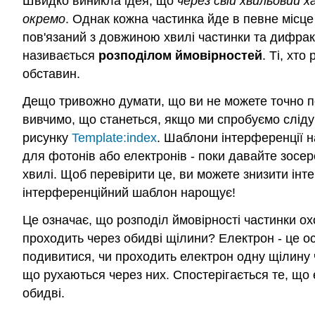
Швидко виникла ідея, що
через свій хвильовий
окремо
. Однак кожна частинка йде в певне місц
пов'язаний з довжиною хвилі частинки та дифра
називається
розподілом ймовірностей
. Ті, хт
обставин.
Дещо тривожно думати, що ви не можете точно пе
вивчимо, що станеться, якщо ми спробуємо сліду
рисунку
Template:index
. Шаблони інтерференції н
для фотонів або електронів - поки давайте зосер
хвилі. Щоб перевірити це, ви можете знизити інт
інтерференційний шаблон нарощує!
Це означає, що розподіл ймовірності частинки ох
проходить через обидві щілини? Електрон - це о
подивитися, чи проходить електрон одну щілину ч
що рухаються через них. Спостерігається те, що
обидві.