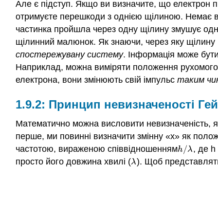
Але є підступ. Якщо ви визначите, що електрон п
отримуєте перешкоди з однією щілиною. Немає в
частинка пройшла через одну щілину змушує одно
щілинний малюнок. Як знаючи, через яку щілину
спостережувану систему
. Інформація може бути
Наприклад, можна виміряти положення рухомого ел
електрона, вони змінюють свій імпульс
таким чи
Принцип невизначеності Гей
Математично можна висловити невизначеність, як
перше, ми повинні визначити змінну «x» як положе
частотою, вираженою співвідношенням
/
, де 
h
/
λ
h
λ
просто його довжина хвилі (
). Щоб представляти
λ
λ