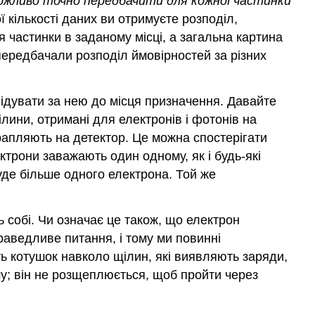
ожливо точно передбачити для кожної частинки
ї кількості даних ви отримуєте розподіл,
 частинки в заданому місці, а загальна картина
і передбачали розподіл ймовірностей за різних
лідувати за нею до місця призначення. Давайте
ини, отримані для електронів і фотонів на
рапляють на детектор. Це можна спостерігати
ктрони заважають один одному, як і будь-які
буде більше одного електрона. Той же
 собі. Чи означає це також, що електрон
раведливе питання, і тому ми повинні
ть котушок навколо щілин, які виявляють заряди,
шу; він не розщеплюється, щоб пройти через