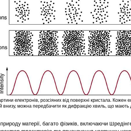
артини електронів, розсіяних від поверхні кристала. Кожен 
й внизу, можна передбачити як дифракцію хвиль, що мають 
природу матерії, багато фізиків, включаючи Шредінг