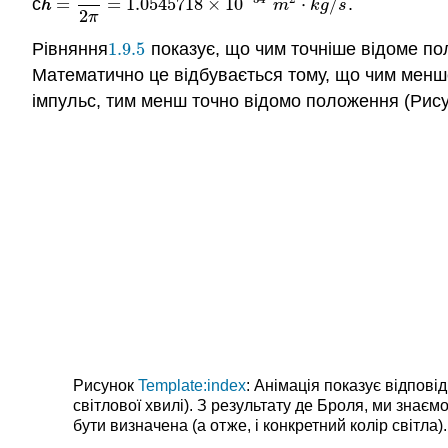
с
ℏ
=
=
1.0545718
×
10
⋅
/
.
m
k
g
s
ℏ
=
h
2
π
=
1.0545718
×
10
−
34
m
2
⋅
k
g
/
s
2
π
Рівняння
1.9.5
показує, що чим точніше відоме по
1.9.5
Математично це відбувається тому, що чим менш
імпульс, тим менш точно відомо положення (Рис
Рисунок
Template:index
: Анімація показує відпові
світлової хвилі). З результату де Броля, ми знаєм
бути визначена (а отже, і конкретний колір світла).