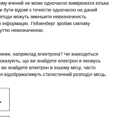
чому вчений не може одночасно вимірювати кілька
ли бути відомі з точністю одночасно на даний
методи можуть зменшити невизначеність
 інформацію. Гейзенберг зробив сміливу
 суттю невизначеною.
стинки, наприклад електрона? Чи знаходиться
показують, що ви знайдете електрон в якомусь
, ви знайдете електрон в іншому місці, часто
я відображатимуть статистичний розподіл місць,