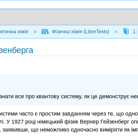
ретична хімія
Фізична хімія (LibreTexts)
1:
йзенберга
знати все про квантову систему, як це демонструє н
системи часто є простим завданням через те, що одно
ті. У 1927 році німецький фізик Вернер Гейзенберг о
, заявивши, що неможливо одночасно виміряти як імп