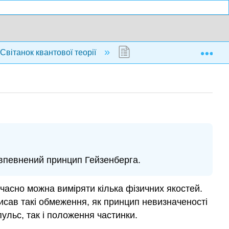
Exp
 Світанок квантової теорії
1.9: Принцип невизначен
евпевнений принцип Гейзенберга.
часно можна виміряти кілька фізичних якостей.
писав такі обмеження, як принцип невизначеності
ульс, так і положення частинки.