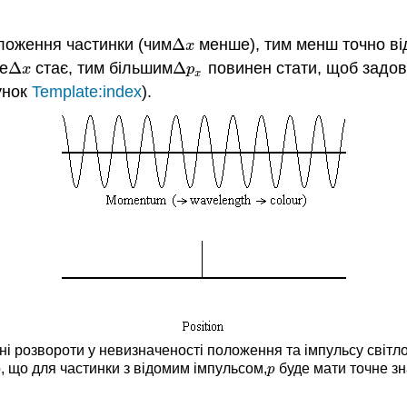
ложення частинки (чим
Δ
менше), тим менш точно від
Δ
x
x
е
Δ
стає, тим більшим
Δ
повинен стати, щоб задово
Δ
x
Δ
p
x
x
p
x
унок
Template:index
).
дні розвороти у невизначеності положення та імпульсу світл
о, що для частинки з відомим імпульсом,
буде мати точне з
p
p