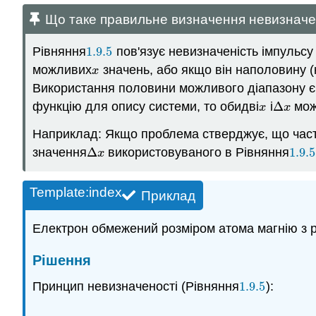
Що таке правильне визначення невизначе
Рівняння
1.9.5
пов'язує невизначеність імпульсу 
1.9.5
можливих
значень, або якщо він наполовину 
x
x
Використання половини можливого діапазону є
функцію для опису системи, то обидві
і
Δ
можу
x
Δ
x
x
x
Наприклад: Якщо проблема стверджує, що част
значення
Δ
використовуваного в Рівняння
1.9.5
Δ
x
1.9.
x
Template:index
Приклад
Електрон обмежений розміром атома магнію з 
Рішення
Принцип невизначеності (Рівняння
1.9.5
):
1.9.5