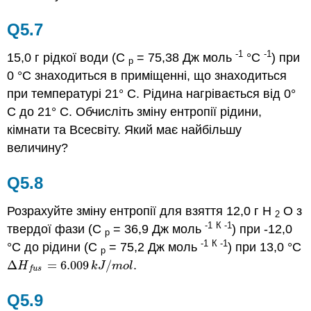
Q5.7
-1
-1
15,0 г рідкої води (C
= 75,38 Дж моль
°C
) при
p
0 °C знаходиться в приміщенні, що знаходиться
при температурі 21° C. Рідина нагрівається від 0°
C до 21° C. Обчисліть зміну ентропії рідини,
кімнати та Всесвіту. Який має найбільшу
величину?
Q5.8
Розрахуйте зміну ентропії для взяття 12,0 г Н
О з
2
-1
К -1
твердої фази (С
= 36,9 Дж моль
) при -12,0
р
-1
К -1
°С до рідини (C
= 75,2 Дж моль
) при 13,0 °С
p
Δ
=
6.009
/
.
Δ
H
f
u
s
=
6.009
k
J
/
m
o
l
H
k
J
m
o
l
f
u
s
Q5.9