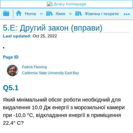
Expand/collapse global hierarchy
Home
Хімія
Фізична і теоретична хім
5.E: Другий закон (вправи)
Last updated
Oct 25, 2022
Page ID
Patrick Fleming
California State University East Bay
Q5.1
Який мінімальний обсяг роботи необхідний для
видалення 10,0 Дж енергії з морозильної камери
при -10,0 °C, відкладання енергії в приміщення
22,4° C?