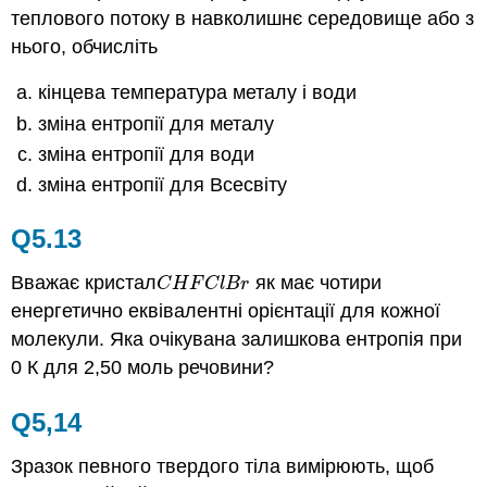
теплового потоку в навколишнє середовище або з
нього, обчисліть
кінцева температура металу і води
зміна ентропії для металу
зміна ентропії для води
зміна ентропії для Всесвіту
Q5.13
Вважає кристал
як має чотири
C
H
F
C
l
B
r
C
H
F
C
l
B
r
енергетично еквівалентні орієнтації для кожної
молекули. Яка очікувана залишкова ентропія при
0 К для 2,50 моль речовини?
Q5,14
Зразок певного твердого тіла вимірюють, щоб