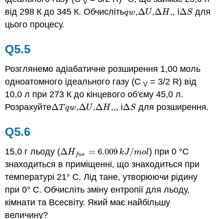
V
від 298 К до 345 К. Обчисліть
,
Δ
,
Δ
,, і
Δ
для
q
w
Δ
U
Δ
H
Δ
S
q
w
U
H
S
цього процесу.
Q5.5
Розглянемо адіабатичне розширення 1,00 моль
одноатомного ідеального газу (C
= 3/2 R) від
V
10,0 л при 273 К до кінцевого об'єму 45,0 л.
Розрахуйте
Δ
,
Δ
,
Δ
,,, і
Δ
для розширення.
Δ
T
q
w
Δ
U
Δ
H
Δ
S
T
q
w
U
H
S
Q5.6
15,0 г льоду (
Δ
=
6.009
/
) при 0 °C
Δ
H
f
u
s
=
6.009
k
J
/
m
o
l
H
k
J
m
o
l
f
u
s
знаходиться в приміщенні, що знаходиться при
температурі 21° C. Лід тане, утворюючи рідину
при 0° C. Обчисліть зміну ентропії для льоду,
кімнати та Всесвіту. Який має найбільшу
величину?