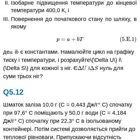
Ізобарне підвищення температури до кінцевої
температури 400,0 К, і
Повернення до початкового стану по шляху, в
якому
=
+
(5.E.1)
(5.E.1)
p
=
a
+
b
T
p
a
b
T
де
і
є константами. Намалюйте цикл на графіку
a
b
a
b
тиску і температури, і розрахуйте
\(\
Delta
U\)
і
\
(\
Delta
S\)
для кожної з ніг. Є
Δ
і
Δ
нуль для
Δ
U
Δ
S
U
S
суми трьох ніг?
Q5.12
Шматок заліза 10,0 г (C = 0,443 Дж/г° C) спочатку
при 97,6° C поміщають у 50,0 г води (C = 4,184
Дж/г° C) спочатку при 22,3° C в ізольованому
контейнері. Потім системі дозволяється прийти до
теплової рівноваги. Припускаючи відсутність