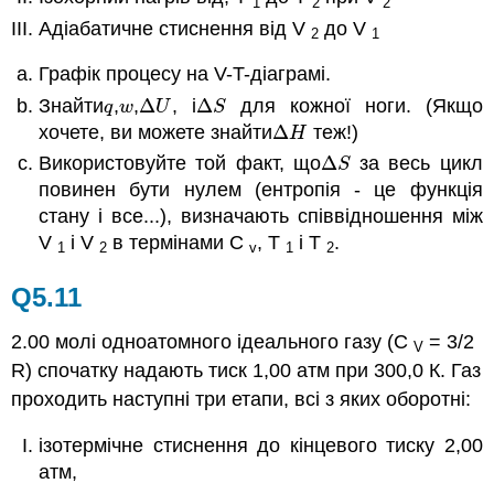
1
2
2
Адіабатичне стиснення від V
до V
2
1
Графік процесу на V-T-діаграмі.
Знайти
,
,
Δ
, і
Δ
для кожної ноги. (Якщо
q
w
Δ
U
Δ
S
q
w
U
S
хочете, ви можете знайти
Δ
теж!)
Δ
H
H
Використовуйте той факт, що
Δ
за весь цикл
Δ
S
S
повинен бути нулем (ентропія - це функція
стану і все...), визначають співвідношення між
V
і V
в термінами C
, T
і T
.
1
2
v
1
2
Q5.11
2.00 молі одноатомного ідеального газу (C
= 3/2
V
R) спочатку надають тиск 1,00 атм при 300,0 К. Газ
проходить наступні три етапи, всі з яких оборотні:
ізотермічне стиснення до кінцевого тиску 2,00
атм,