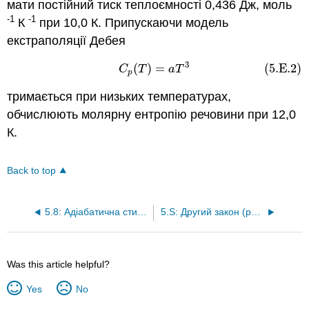
мати постійний тиск теплоємності 0,436 Дж, моль
-1
-1
К
при 10,0 К. Припускаючи модель
екстраполяції Дебея
3
(5.E.2)
C
p
(
T
)
=
a
T
3
(
)
=
(5.E.2)
C
T
a
T
p
тримається при низьких температурах,
обчислюють молярну ентропію речовини при 12,0
К.
Back to top
5.8: Адіабатична стисливість
5.S: Другий закон (резюме)
Was this article helpful?
Yes
No