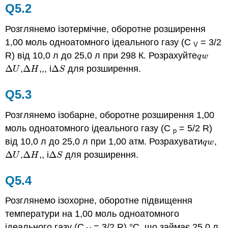
Q5.2
Розглянемо ізотермічне, оборотне розширення
1,00 моль одноатомного ідеального газу (C
= 3/2
V
R) від 10,0 л до 25,0 л при 298 К. Розрахуйте
q
w
q
w
Δ
,
Δ
,,, і
Δ
для розширення.
Δ
U
Δ
H
Δ
S
U
H
S
Q5.3
Розглянемо ізобарне, оборотне розширення 1,00
моль одноатомного ідеального газу (C
= 5/2 R)
p
від 10,0 л до 25,0 л при 1,00 атм. Розрахувати
,
q
w
q
w
Δ
,
Δ
,, і
Δ
для розширення.
Δ
U
Δ
H
Δ
S
U
H
S
Q5.4
Розглянемо ізохорне, оборотне підвищення
температури на 1,00 моль одноатомного
ідеального газу (C
= 3/2 R) °С, що займає 25,0 л