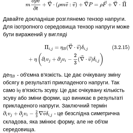
(3.2.14)
m
∂
ρ
v
→
∂
t
+
∇
→
⋅
(
ρ
m
v
→
:
v
→
)
+
∇
→
P
=
ρ
F
→
+
∇
→
⃗
∂
ρ
v
⃗
⃗
⃗
⃗
⃗
⃗
⃗
+
∇
⋅
(
:
)
+
∇
=
+
∇
⋅
Π
m
ρ
m
v
v
P
ρ
F
∂
t
Давайте докладніше розглянемо тензор напруги.
Для ізотропного середовища тензор напруги може
бути виражений у вигляді
⃗
(3.2.15)
Π
i
,
j
=
η
B
(
∇
→
⋅
v
→
)
δ
i
,
j
+
η
(
∂
i
v
j
+
∂
j
v
i
−
2
3
(
∇
→
⋅
v
→
)
δ
i
,
⃗
Π
=
(
∇
⋅
)
(3.2.15)
η
v
δ
,
,
i
j
B
i
j
2
(
)
⃗
⃗
+
∂
+
∂
−
(
∇
⋅
)
η
v
v
v
δ
,
i
j
j
i
i
j
3
де
- об'ємна в'язкість. Це дає очікувану зміну
η
B
η
B
обсягу в результаті прикладеного напруги. Так
само і
в'язкість зсуву. Це дає очікувану кількість
η
η
зсуву або зміни форми, що виникає в результаті
прикладеного напруги.
Заключний термін
2
⃗
∂
+
∂
−
∇
- це безслідна симетрична
∂
i
v
j
+
∂
j
v
i
−
2
3
∇
v
→
δ
i
,
j
v
v
v
δ
,
i
j
j
i
i
j
3
складова, яка змінює форму, але не об'єм
середовища.