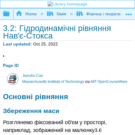
Expand/collapse global hierarchy
Home
Хімія
Фізична і теоретична хім
3.2: Гідродинамічні рівняння
Нав'є-Стокса
Last updated
Oct 25, 2022
Page ID
Jianshu Cao
Massechusetts Institute of Technology
via
MIT OpenCourseWare
Основні рівняння
Збереження маси
Розглянемо фіксований об'єм у просторі,
наприклад, зображений на малюнку
3.6
3.6