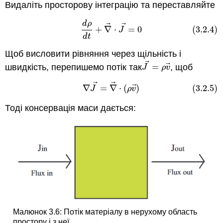
Видаліть просторову інтеграцію та переставляйте
d
ρ
(3.2.4)
d
ρ
d
t
+
∇
→
⋅
J
→
=
0
⃗
⃗
+
∇
⋅
=
0
(3.2.4)
J
d
t
Щоб висловити рівняння через щільність і
⃗
⃗
швидкість, перепишемо потік
так
=
, щоб
J
→
=
ρ
v
→
J
ρ
v
⃗
⃗
(3.2.5)
∇
J
→
=
∇
→
⋅
(
ρ
v
→
)
⃗
∇
=
∇
⋅
(
)
(3.2.5)
J
ρ
v
Тоді консервація маси дається:
Малюнок 3.6: Потік матеріалу в нерухому область
простору і з неї