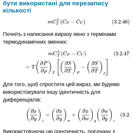
бути використані для перезапису
кількості
2
(
−
)
(3.2.46)
(3.2.46)
m
C
T
2
(
C
P
−
C
V
)
m
C
C
C
P
V
T
Почніть з написання виразу явно з термінами
термодинамічних змінних:
2
(
−
)
(3.2.47)
(3.2.47)
m
C
T
2
(
C
P
−
C
V
)
=
T
(
∂
P
∂
ρ
)
T
[
(
∂
S
∂
T
)
P
−
(
∂
S
∂
T
)
ρ
]
m
C
C
C
P
V
T
[
]
∂
∂
∂
(
)
(
)
(
)
P
S
S
=
−
T
∂
∂
∂
ρ
T
T
T
P
ρ
Для того, щоб спростити цей вираз, ми будемо
використовувати іншу ідентичність для
диференціалів:
∂
∂
∂
∂
(
)
(
)
(
)
(
)
(3.2.48)
(
∂
x
∂
y
)
z
=
(
∂
x
∂
y
)
w
+
(
∂
x
∂
w
)
y
(
∂
w
∂
y
)
z
x
x
x
w
=
+
(3.2.
∂
∂
∂
∂
y
y
w
y
z
w
y
z
Використовуючи цю ідентичність, поєднану з