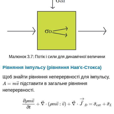
Малюнок 3.7: Потік і сили для динамічної величини
Рівняння імпульсу (рівняння Нав'є-Стокса)
Щоб знайти рівняння неперервності для імпульсу,
⃗
=
підставити в загальне рівняння
A
=
m
v
→
A
m
v
неперервності.
→
(3.2.11)
∂
ρ
m
v
→
∂
t
+
∇
→
⋅
(
ρ
m
v
→
:
v
→
)
+
∇
→
⋅
J
→
→
D
=
σ
→
⃗
∂
ρ
m
v
⃗
⃗
⃗
⃗
⃗
⃗
⃗
+
∇
⋅
(
:
)
+
∇
⋅
=
+
ρ
m
v
v
J
σ
σ
D
e
x
t
D
∂
t