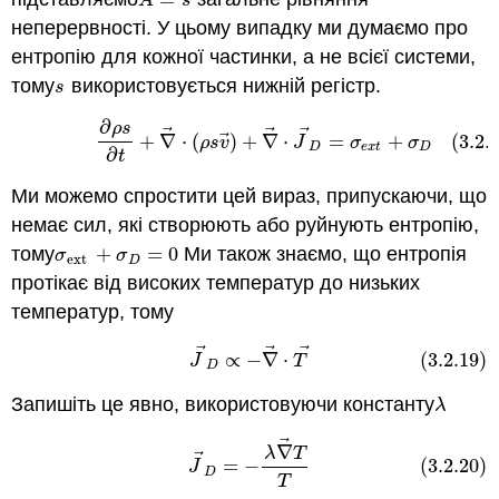
A
s
неперервності. У цьому випадку ми думаємо про
ентропію для кожної частинки, а не всієї системи,
тому
використовується нижній регістр.
s
s
∂
(3.2.18)
∂
ρ
s
∂
t
+
∇
→
⋅
(
ρ
s
v
→
)
+
∇
→
⋅
J
→
D
=
σ
e
x
t
+
σ
D
ρ
s
⃗
⃗
⃗
⃗
+
∇
⋅
(
)
+
∇
⋅
=
+
(3.2.
ρ
s
v
J
σ
σ
D
e
x
t
D
∂
t
Ми можемо спростити цей вираз, припускаючи, що
немає сил, які створюють або руйнують ентропію,
тому
+
=
0
Ми також знаємо, що ентропія
σ
ext
+
σ
D
=
0
σ
σ
ext
D
протікає від високих температур до низьких
температур, тому
⃗
⃗
⃗
(3.2.19)
J
→
D
∝
−
∇
→
⋅
T
→
∝
−
∇
⋅
(3.2.19)
J
T
D
Запишіть це явно, використовуючи константу
λ
λ
⃗
(3.2.20)
J
→
D
=
−
λ
∇
→
T
T
∇
λ
T
⃗
=
−
(3.2.20)
J
D
T