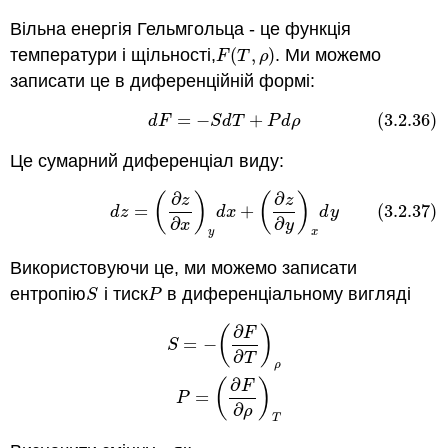
Вільна енергія Гельмгольца - це функція
температури і щільності,
(
,
)
. Ми можемо
F
(
T
,
ρ
)
F
T
ρ
записати це в диференційній формі:
=
−
+
(3.2.36)
(3.2.36)
d
F
=
−
S
d
T
+
P
d
ρ
d
F
S
d
T
P
d
ρ
Це сумарний диференціал виду:
∂
∂
(
)
(
)
(3.2.37)
d
z
=
(
∂
z
∂
x
)
y
d
x
+
(
∂
z
∂
y
)
x
d
y
z
z
=
+
(3.2.37)
d
z
d
x
d
y
∂
∂
x
y
y
x
Використовуючи це, ми можемо записати
ентропію
і тиск
в диференціальному вигляді
S
P
S
P
∂
(
)
F
=
−
S
∂
T
ρ
S
=
−
(
∂
F
∂
T
)
ρ
P
=
(
∂
F
∂
ρ
)
T
∂
(
)
F
=
P
∂
ρ
T