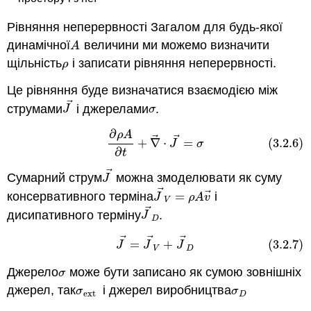
Рівняння неперервності Загалом для будь-якої
динамічної
величини ми можемо визначити
A
A
щільність
і записати рівняння неперервності.
ρ
ρ
Це рівняння буде визначатися взаємодією між
⃗
струмами
і джерелами
.
J
→
σ
J
σ
∂
(3.2.6)
∂
ρ
A
∂
t
+
∇
→
⋅
J
→
=
σ
ρ
A
⃗
⃗
+
∇
⋅
=
(3.2.6)
J
σ
∂
t
⃗
Сумарний струм
можна змоделювати як суму
J
→
J
⃗
⃗
консервативного терміна
=
і
J
→
V
=
ρ
A
v
→
J
ρ
A
v
V
⃗
дисипативного терміну
.
J
→
D
J
D
⃗
⃗
⃗
(3.2.7)
J
→
=
J
→
V
+
J
→
D
=
+
(3.2.7)
J
J
J
V
D
Джерело
може бути записано як сумою зовнішніх
σ
σ
джерел, так
і джерел виробництва
σ
ext
σ
D
σ
σ
ext
D