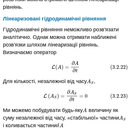
рівнянь.
Лінеаризовані гідродинамічні рівняння
Гідродинамічні рівняння неможливо розв'язати
аналітично. Однак можна отримати наближені
розв'язки шляхом лінеаризації рівнянь.
Визначаємо оператор
∂
(3.2.22)
L
(
A
)
=
∂
A
∂
t
A
(
)
=
(3.2.22)
L
A
∂
t
Для кількості, незалежної від часу
,
A
S
A
S
∂
(3.2.23)
L
(
A
S
)
=
∂
A
S
∂
t
=
0
A
S
(
)
=
=
0
(3.2.23)
L
A
S
∂
t
Ми можемо побудувати будь-яку
величину як
A
A
суму незалежної від часу, «
стабільної» частини
A
S
A
S
і коливається частини
δ
A
δ
A