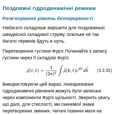
Поздовжні гідродинамічні режими
Розв'язування рівнянь безперервності
Набагато складніше вирішити для поздовжньої
швидкісної складової струму, оскільки не так
багато термінів йдуть в нуль.
Перетворення густини Фур'є Починайте з запису
густини через її складові Фур'є
1
∫
(3.2.35)
ρ
→
(
r
,
t
)
=
1
(
2
π
)
3
∫
ρ
→
(
k
,
t
)
e
i
k
→
r
→
d
k
→
⃗
⃗
⃗
⃗
⃗
i
k
r
(
,
)
=
(
,
)
(3.2.35)
ρ
r
t
ρ
k
t
e
d
k
3
(
2
)
π
Використовуючи цей вираз, лінеаризовані
гідродинамічні рівняння можуть бути записані
через компоненти Фур'є щільності. Зверніть увагу,
що далі, для стислості, ми скинемо
знаки
δ
δ
перетворених змінних. Читачі повинні мати на