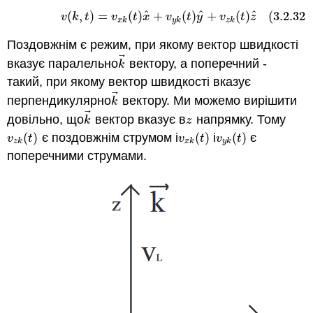
^
^
^
(
,
)
=
(
)
+
(
)
+
(
)
(3.2.32)
(3.2.32)
v
(
k
,
t
)
=
v
x
k
(
t
)
x
^
+
v
y
k
(
t
)
y
^
+
v
z
k
(
t
)
z
^
v
k
t
v
t
x
v
t
y
v
t
z
x
k
y
k
z
k
Поздовжнім є режим, при якому вектор швидкості
⃗
вказує паралельно
вектору, а поперечний -
k
→
k
такий, при якому вектор швидкості вказує
⃗
перпендикулярно
вектору. Ми можемо вирішити
k
→
k
⃗
довільно, що
вектор вказує в
напрямку. Тому
k
→
z
k
z
(
)
є поздовжнім струмом і
(
)
і
(
)
є
v
z
k
(
t
)
v
x
k
(
t
)
v
y
k
(
t
)
v
t
v
t
v
t
z
k
x
k
y
k
поперечними струмами.