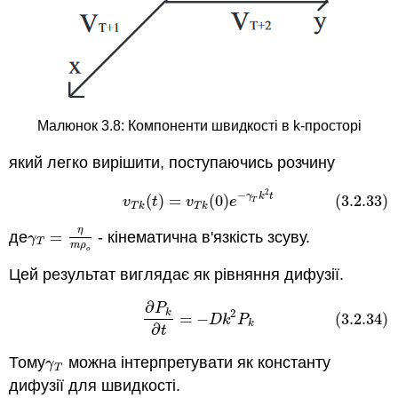
Малюнок 3.8: Компоненти швидкості в k-просторі
який легко вирішити, поступаючись розчину
2
−
(3.2.33)
v
T
k
(
t
)
=
v
T
k
(
0
)
e
−
γ
T
k
2
t
γ
k
t
(
)
=
(
0
)
(3.2.33)
v
t
v
e
T
T
k
T
k
η
де
=
- кінематична в'язкість зсуву.
γ
T
=
η
m
ρ
o
γ
T
m
ρ
o
Цей результат виглядає як рівняння дифузії.
∂
(3.2.34)
∂
P
k
∂
t
=
−
D
k
2
P
k
P
2
k
=
−
(3.2.34)
D
k
P
k
∂
t
Тому
можна інтерпретувати як константу
γ
T
γ
T
дифузії для швидкості.