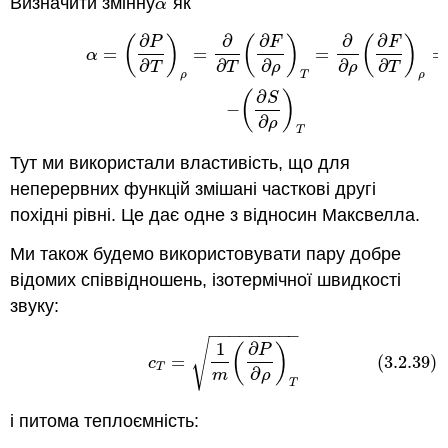
Визначити змінну
як
α
α
∂
∂
∂
∂
∂
(
)
(
)
(
)
(3.2.38)
α
=
(
∂
P
∂
T
)
ρ
=
∂
∂
T
(
∂
F
∂
ρ
)
T
=
∂
∂
ρ
(
∂
F
∂
T
)
ρ
=
−
(
∂
S
P
F
F
=
=
=
=
α
∂
∂
∂
∂
∂
T
T
ρ
ρ
T
ρ
T
ρ
∂
(
)
S
−
∂
ρ
T
Тут ми використали властивість, що для
неперервних функцій змішані часткові другі
похідні рівні. Це дає одне з відносин Максвелла.
Ми також будемо використовувати пару добре
відомих співвідношень, ізотермічної швидкості
звуку:
−
−
−
−
−
−
−
−
−
(3.2.39)
c
T
=
1
m
(
∂
P
∂
ρ
)
T
√
1
∂
(
)
P
(3.2.39)
=
c
T
∂
m
ρ
T
і питома теплоємність: