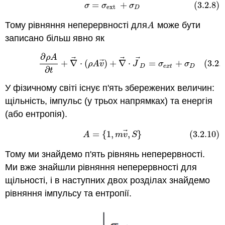
=
+
(3.2.8)
(3.2.8)
σ
=
σ
ext
+
σ
D
σ
σ
σ
ext
D
Тому рівняння неперервності для
може бути
A
A
записано більш явно як
∂
(3.2.9)
∂
ρ
A
∂
t
+
∇
→
⋅
(
ρ
A
v
→
)
+
∇
→
⋅
J
→
D
=
σ
e
x
t
+
σ
D
ρ
A
⃗
⃗
⃗
⃗
+
∇
⋅
(
)
+
∇
⋅
=
+
(3.2.
ρ
A
v
J
σ
σ
D
e
x
t
D
∂
t
У фізичному світі існує п'ять збережених величин:
щільність, імпульс (у трьох напрямках) та енергія
(або ентропія).
⃗
=
{
1
,
,
}
(3.2.10)
(3.2.10)
A
=
{
1
,
m
v
→
,
S
}
A
m
v
S
Тому ми знайдемо п'ять рівнянь неперервності.
Ми вже знайшли рівняння неперервності для
щільності, і в наступних двох розділах знайдемо
рівняння імпульсу та ентропії.