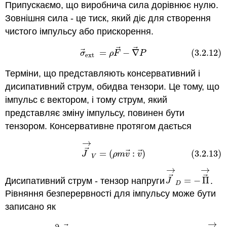
Припускаємо, що виробнича сила дорівнює нулю.
Зовнішня сила - це тиск, який діє для створення
чистого імпульсу або прискорення.
⃗
⃗
(3.2.12)
σ
→
ext
=
ρ
F
→
−
∇
→
P
⃗
=
−
∇
(3.2.12)
σ
ρ
F
P
ext
Терміни, що представляють консервативний і
дисипативний струм, обидва тензори. Це тому, що
імпульс є вектором, і тому струм, який
представляє зміну імпульсу, повинен бути
тензором. Консервативне протягом дається
→
(3.2.13)
J
→
→
V
=
(
ρ
m
v
→
:
v
→
)
⃗
⃗
⃗
=
(
:
)
(3.2.13)
J
ρ
m
v
v
V
→
→
⃗
⃗
Дисипативний струм - тензор напруги
=
−
Π
.
J
→
→
D
=
−
Π
→
J
D
Рівняння безперервності для імпульсу може бути
записано як
→