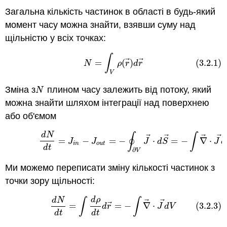
Загальна кількість частинок в області в будь-який
момент часу можна знайти, взявши суму над
щільністю у всіх точках:
∫
(3.2.1)
N
=
∫
V
ρ
(
r
→
)
d
r
→
⃗
⃗
=
(
)
(3.2.1)
N
ρ
r
d
r
V
Зміна з
плином часу залежить від потоку, який
N
N
можна знайти шляхом інтеграції над поверхнею
або об'ємом
d
N
(3.2.2)
d
N
d
t
=
J
i
n
−
J
o
u
t
=
−
∮
∂
V
J
→
⋅
d
S
→
=
−
∫
∇
→
⋅
J
∮
∫
⃗
⃗
⃗
⃗
=
−
=
−
⋅
=
−
∇
⋅
J
J
J
d
S
J
d
i
n
o
u
t
d
t
∂
V
Ми можемо переписати зміну кількості частинок з
точки зору щільності:
d
ρ
d
N
(3.2.3)
d
N
d
t
=
∫
d
ρ
d
t
d
r
→
=
−
∫
∇
→
⋅
J
→
d
V
∫
∫
⃗
⃗
⃗
=
=
−
∇
⋅
(3.2.3)
d
r
J
d
V
d
t
d
t