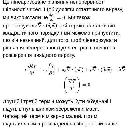
Це лінеаризоване рівняння неперервності
щільності чисел. Щоб досягти остаточного виразу,
d
ρ
ми використали це
=
0
. Ми також
d
ρ
o
d
t
=
0
o
d
t
⃗
⃗
проігнорували
∇
⋅
(
)
цей термін, оскільки він
∇
→
⋅
(
δ
ρ
v
→
)
δ
ρ
v
квадратичного порядку, і ми можемо припустити,
що він незначний. Для того, щоб лінеаризувати
рівняння неперервності для ентропії, почніть з
розширення вихідного виразу.
∂
∂
(3.2.27)
ρ
∂
δ
s
∂
t
+
s
o
∂
ρ
∂
t
+
s
o
∇
→
⋅
(
ρ
v
→
)
+
ρ
∇
→
⋅
(
δ
s
v
→
)
−
λ
ρ
δ
s
⃗
⃗
⃗
⃗
⃗
+
+
∇
⋅
(
)
+
∇
⋅
(
)
−
∇
ρ
s
s
ρ
v
ρ
δ
s
v
λ
o
o
∂
∂
t
t
⃗
(
)
∇
T
⋅
=
0
T
Другий і третій термін можуть бути об'єднані і
підуть в нуль шляхом збереження маси.
Четвертий термін мізерно малий. Потім
підставляючи в розкладення і зберігаючи лише