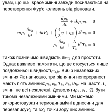
увазі, що ці
-space змінні завжди посилаються на
k
k
перетворення Фур'є коливань від рівноваги.
d
ρ
k
+
=
0
i
k
ρ
v
o
k
d
t
∂
4
(
)
v
2
k
+
+
+
=
0
d
ρ
k
d
t
+
i
k
ρ
o
v
k
=
0
m
ρ
o
∂
v
k
∂
t
+
i
k
P
k
+
(
4
3
η
+
η
B
)
k
2
v
k
=
m
ρ
i
k
P
η
η
k
v
o
k
B
k
3
∂
t
∂
s
λ
2
k
+
=
0
ρ
k
T
o
k
∂
T
t
o
Також позначимо швидкість як
для простоти.
v
k
v
k
Однак важливо пам'ятати, що це стосується лише
поздовжньої швидкості,
. Вибір незалежних
v
z
,
k
v
,
z
k
змінних Як написано, три рівняння неперервності
мають п'ять змінних:
,
,
,
, і
. На щастя, ці
ρ
k
,
v
k
,
T
k
,
P
k
S
k
ρ
v
T
P
S
k
k
k
k
k
змінні не всі незалежні. Дозволяти
,
, і
бути
ρ
k
,
v
k
T
k
ρ
v
T
k
k
k
трьома незалежними змінними. Ми можемо
використовувати термодинамічні відносини для
перезапису
та з
точки зору цих змінних.
P
k
S
k
P
S
k
k