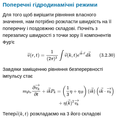
Поперечні гідродинамічні режими
Для того щоб вирішити рівняння власного
значення, нам потрібно розкласти швидкість на її
поперечну і поздовжню складові. Почніть з
перезапису швидкості з точки зору її компонентів
Фур'є
1
∫
(3.2.30)
v
→
(
r
,
t
)
=
1
(
2
π
)
3
∫
v
→
(
k
,
t
)
e
i
k
→
⋅
r
→
d
k
→
⃗
⃗
⃗
⋅
⃗
⃗
i
k
r
(
,
)
=
(
,
)
(3.2.30)
v
r
t
v
k
t
e
d
k
3
(
2
)
π
Завдяки заміщенню рівняння безперервності
імпульсу стає
→
(3.2.31)
m
ρ
o
∂
v
k
→
∂
t
+
i
k
→
P
k
=
(
1
3
η
+
η
B
)
(
i
k
→
)
(
i
k
→
⋅
v
k
→
)
∂
1
(
)
→
v
(
)
⃗
⃗
⃗
k
+
=
+
(
)
⋅
m
ρ
i
k
P
η
η
i
k
i
k
v
o
k
B
k
3
∂
t
→
⃗
2
+
(
)
η
k
v
k
⃗
Тепер
(
,
)
розкладаємо на 3 його складові
v
→
(
k
,
t
)
v
k
t