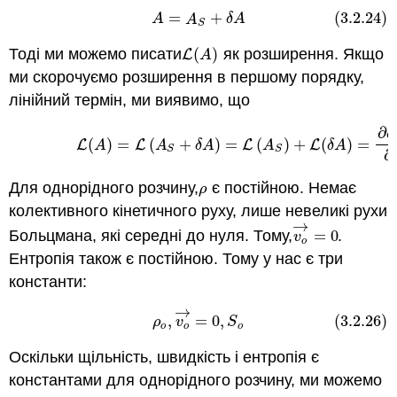
=
+
(3.2.24)
(3.2.24)
A
=
A
S
+
δ
A
A
A
δ
A
S
Тоді ми можемо писати
(
)
як розширення. Якщо
L
(
A
)
L
A
ми скорочуємо розширення в першому порядку,
лінійний термін, ми виявимо, що
∂
(3.2.25)
L
(
A
)
=
L
(
A
S
+
δ
A
)
=
L
(
A
S
)
+
L
(
δ
A
)
=
∂
δ
A
∂
δ
(
)
=
(
+
)
=
(
)
+
(
)
=
L
L
L
L
A
A
δ
A
A
δ
A
S
S
∂
Для однорідного розчину,
є постійною. Немає
ρ
ρ
колективного кінетичного руху, лише невеликі рухи
→
Больцмана, які середні до нуля. Тому,
=
0
.
v
o
→
=
0
v
o
Ентропія також є постійною. Тому у нас є три
константи:
→
(3.2.26)
ρ
o
,
v
o
→
=
0
,
S
o
,
=
0
,
(3.2.26)
ρ
v
S
o
o
o
Оскільки щільність, швидкість і ентропія є
константами для однорідного розчину, ми можемо