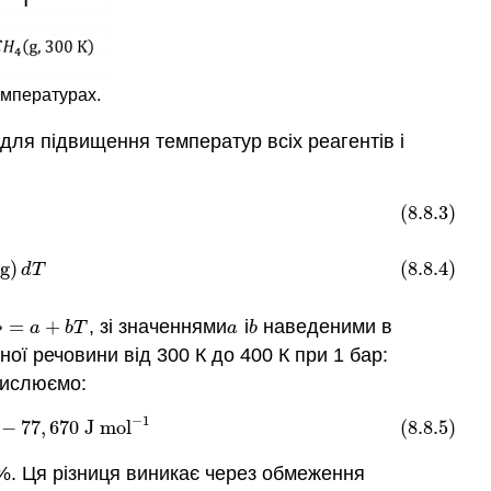
емпературах.
 для підвищення температур всіх реагентів і
(8.8.3)
(
H
2
,
g
)
d
T
g
)
(8.8.4)
d
T
=
+
, зі значеннями
і
наведеними в
P
=
a
+
b
T
a
b
a
b
T
a
b
P
ої речовини від 300 К до 400 К при 1 бар:
числюємо:
−
1
77
,
670
J
m
o
l
−
1
−
77
,
670
J
m
o
l
(8.8.5)
4%. Ця різниця виникає через обмеження