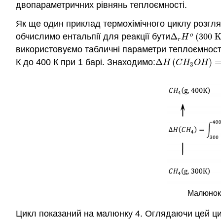
двопараметричних рівнянь теплоємності.
Як ще один приклад термохімічного циклу розглян
обчислимо ентальпії для реакції бути
Δ
(
3
00
o
Δ
r
H
o
(
3
00
K
)
H
r
використовуємо табличні параметри теплоємності
К до 400 К при 1 барі. Знаходимо:
Δ
(
)
Δ
H
(
C
H
3
O
H
)
=
4
,
H
C
H
O
H
3
Малюнок 
Цикл показаний на малюнку 4. Оглядаючи цей цик