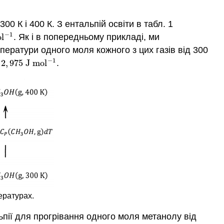
 К і 400 К. З ентальпій освіти в табл. 1
−
1
o
l
. Як і в попередньому прикладі, ми
1
ератури одного моля кожного з цих газів від 300
−
1
2
,
975
J
m
o
l
.
975
J
m
o
l
−
1
ературах.
пії для прогрівання одного моля метанолу від