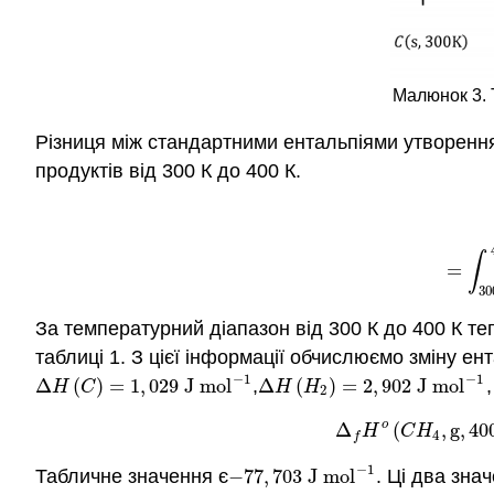
Малюнок 3. 
Різниця між стандартними ентальпіями утворення 
продуктів від 300 К до 400 К.
(8.8.4)
=
∫
=
30
За температурний діапазон від 300 К до 400 К т
таблиці 1. З цієї інформації обчислюємо зміну е
−
1
−
1
Δ
(
)
=
1
,
029
J
m
o
l
,
Δ
(
)
=
2
,
902
J
m
o
l
,
Δ
H
(
C
)
=
1
,
029
J
m
o
l
−
1
Δ
H
(
H
2
)
=
2
,
902
J
m
o
l
−
1
H
C
H
H
2
o
(8.8.5)
Δ
f
H
o
(
C
Δ
(
,
g
,
40
H
C
H
4
f
−
1
Табличне значення є
−
77
,
703
J
m
o
l
. Ці два зна
−
77
,
703
J
m
o
l
−
1