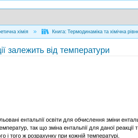
ретична хімія
Книга: Термодинаміка та хімічна рівн
ції залежить від температури
овані ентальпії освіти для обчислення зміни ентальпі
температур, так що зміна ентальпії для даної реакції
 і того ж розрахунку при кожній температурі.