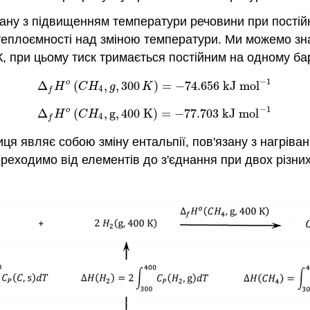
язану з підвищенням температури речовини при постій
 теплоємності над зміною температури. Ми можемо зн
, при цьому тиск тримається постійним на одному бар
−
1
o
(8.8.1)
Δ
f
H
o
(
C
H
4
,
g
,
300
K
)
=
−
74.656
k
J
m
o
l
−
1
Δ
(
,
,
300
)
=
−
74.656
k
J
m
o
l
H
C
H
g
K
4
f
−
1
o
(8.8.2)
Δ
f
H
o
(
C
H
4
,
g
,
400
K
)
=
−
77.703
k
J
m
o
l
−
1
Δ
(
,
g
,
400
K
)
=
−
77.703
k
J
m
o
l
H
C
H
4
f
ця являє собою зміну ентальпії, пов'язану з нагріван
реходимо від елементів до з'єднання при двох різни