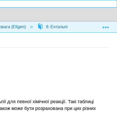
Exp
овага (Ellgen)
8: Ентальпія та термохімічні цикли
ї для певної хімічної реакції. Такі таблиці
 також може бути розрахована при цих різних