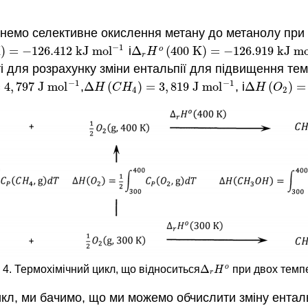
емо селективне окислення метану до метанолу при 300
−
1
K
)
=
−
126.412
k
J
m
o
l
і
Δ
(
4
00
K
)
=
−
126.919
k
J
m
o
=
−
126.412
k
J
m
o
l
−
1
Δ
r
H
o
(
4
00
K
)
=
−
126.919
k
J
m
o
l
−
H
r
 для розрахунку зміни ентальпії для підвищення темп
−
1
−
1
=
4
,
797
J
m
o
l
,
Δ
(
)
=
3
,
819
J
m
o
l
, і
Δ
(
)
=
797
J
m
o
l
−
1
Δ
H
(
C
H
4
)
=
3
,
819
J
m
o
l
−
1
Δ
H
(
O
2
)
=
2
,
H
C
H
H
O
4
2
Δ
o
4. Термохімічний цикл, що відноситься
при двох темп
Δ
r
H
o
H
r
л, ми бачимо, що ми можемо обчислити зміну енталь