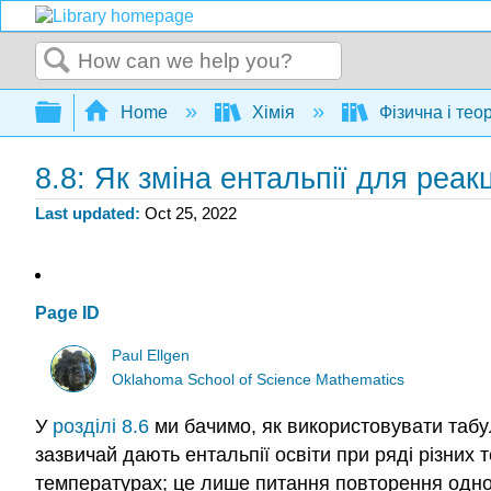
Search
Expand/collapse global hierarchy
Home
Хімія
Фізична і тео
8.8: Як зміна ентальпії для реак
Last updated
Oct 25, 2022
Page ID
Paul Ellgen
Oklahoma School of Science Mathematics
У
розділі 8.6
ми бачимо, як використовувати табуль
зазвичай дають ентальпії освіти при ряді різних 
температурах; це лише питання повторення одного