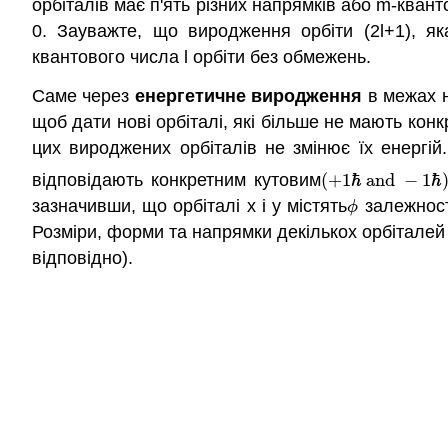
орбіталів має п'ять різних напрямків або m-ква
0. Зауважте, що виродження орбіти (2l+1), як
квантового числа l орбіти без обмежень.
Саме через
енергетичне виродження
в межах на
щоб дати нові орбіталі, які більше не мають кон
цих вироджених орбіталів не змінює їх енергій
відповідають конкретним кутовим
(
+
1
ℏ
and
−
1
ℏ
(
+
1
ℏ
and
−
1
ℏ
)
зазначивши, що орбіталі x і y містять
залежност
ϕ
ϕ
Розміри, форми та напрямки декількох орбіталей s
відповідно).