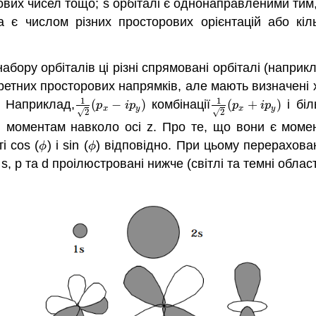
нтових чисел тощо; s орбіталі є однонаправленими ти
а є числом різних просторових орієнтацій або кіл
бору орбіталів ці різні спрямовані орбіталі (наприкла
кретних просторових напрямків, але мають визначені 
1
1
. Наприклад,
(
−
)
комбінації
(
+
)
і біл
1
2
(
p
x
−
i
p
y
)
1
2
(
p
x
+
i
p
y
)
p
i
p
p
i
p
x
y
x
y
√
√
2
2
)
моментам навколо осі z. Про те, що вони є момен
і cos (
) і sin (
) відповідно. При цьому перерахован
ϕ
ϕ
ϕ
ϕ
, p та d проілюстровані нижче (світлі та темні обла