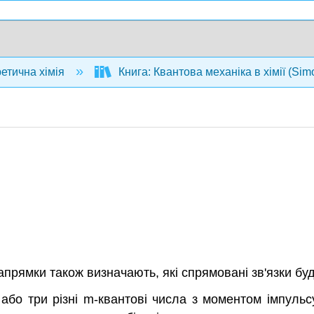
ретична хімія
Книга: Квантова механіка в хімії (Simo
напрямки також визначають, які спрямовані зв'язки бу
 або три різні m-квантові числа з моментом імпуль