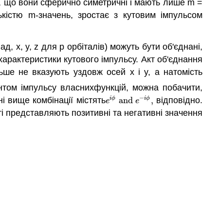
м, що вони сферично симетричні і мають лише m =
ькістю m-значень, зростає з кутовим імпульсом
д, x, y, z для p орбіталів) можуть бути об'єднані,
характеристики кутового імпульсу. Акт об'єднання
ьше не вказують уздовж осей x і y, а натомість
том імпульсу власнихфункцій, можна побачити,
−
і вище комбінації містять
and
,
відповідно.
i
ϕ
i
ϕ
e
i
ϕ
and
e
−
i
ϕ
,
e
e
сті представляють позитивні та негативні значення