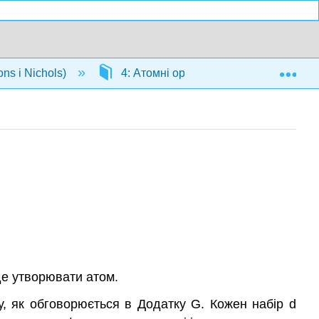
Exp
ns і Nichols)
4: Атомні орбіталі
4.2: Напр
де утворювати атом.
су, як обговорюється в Додатку G. Кожен набір d