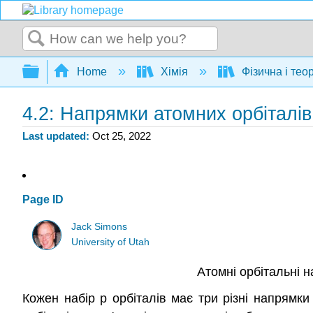
Search
Expand/collapse global hierarchy
Home
Хімія
Фізична і тео
4.2: Напрямки атомних орбіталів
Last updated
Oct 25, 2022
Page ID
Jack Simons
University of Utah
Атомні орбітальні 
Кожен набір p орбіталів має три різні напрямки