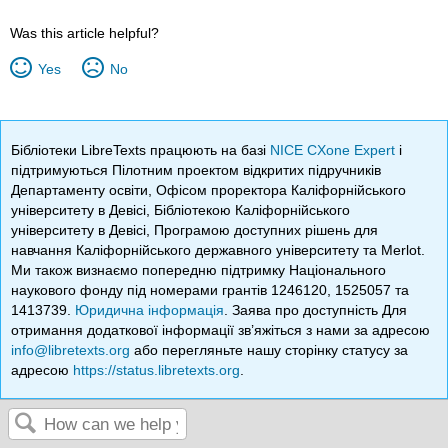
Was this article helpful?
Yes
No
Бібліотеки LibreTexts працюють на базі
NICE CXone Expert
і
підтримуються Пілотним проектом відкритих підручників
Департаменту освіти, Офісом проректора Каліфорнійського
університету в Девісі, Бібліотекою Каліфорнійського
університету в Девісі, Програмою доступних рішень для
навчання Каліфорнійського державного університету та Merlot.
Ми також визнаємо попередню підтримку Національного
наукового фонду під номерами грантів 1246120, 1525057 та
1413739.
Юридична інформація
. Заява про доступність Для
отримання додаткової інформації зв’яжіться з нами за адресою
info@libretexts.org
або перегляньте нашу сторінку статусу за
адресою
https://status.libretexts.org
.