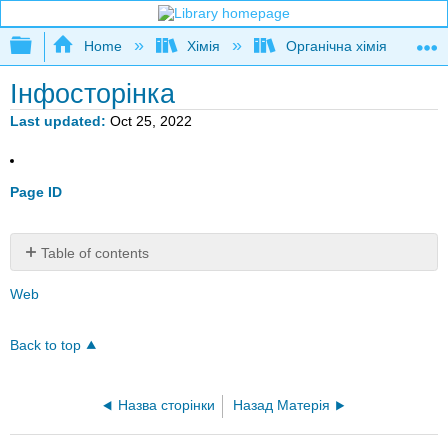
Expand/collapse global hierarchy
Home
Хімія
Органічна хімія
Інфосторінка
Last updated
Oct 25, 2022
Page ID
Table of contents
No
headers
Web
Back to top
Назва сторінки
Назад Матерія