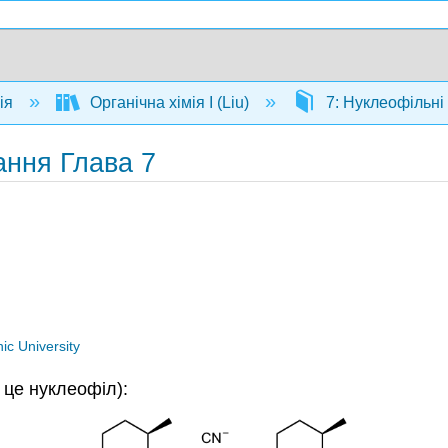
мія
Органічна хімія I (Liu)
7: Нуклеофільні
тання Глава 7
ic University
 це нуклеофіл):