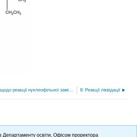
7.6: Додаткові теми щодо реакції нуклеофільної заміщення
8: Реакції ліквідації
ів Департаменту освіти, Офісом проректора