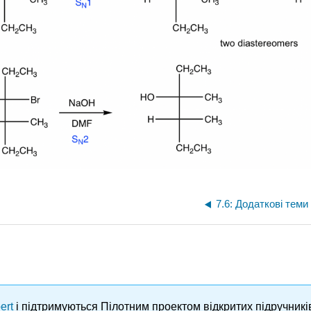
ert
і підтримуються Пілотним проектом відкритих підручник