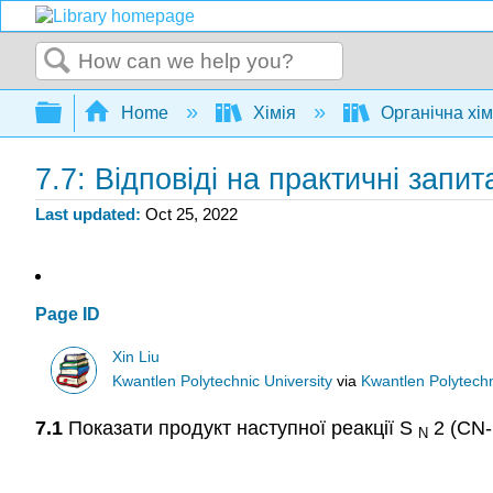
Search
Expand/collapse global hierarchy
Home
Хімія
Органічна хі
7.7: Відповіді на практичні запи
Last updated
Oct 25, 2022
Page ID
Xin Liu
Kwantlen Polytechnic University
via
Kwantlen Polytechn
7.1
Показати продукт наступної реакції S
2 (CN-
N