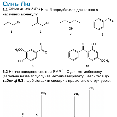
Синь Лю
Скільки сигналів ЯМР 1
6.1
H ви б передбачили для кожної з
наступних молекул?
13
6.2
Нижче наведено
спектри ЯМР
С для метилбензолу
(загальна назва толуолу) та метилметакрилату. Зверніться до
таблиці 6.3
, щоб зіставити спектри з правильною структурою.