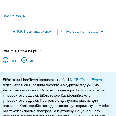
Back to top
6.9: Практика визначення структури
7: Нуклеофільні реакції заміщення
Was this article helpful?
Yes
No
Бібліотеки LibreTexts працюють на базі
NICE CXone Expert
і
підтримуються Пілотним проектом відкритих підручників
Департаменту освіти, Офісом проректора Каліфорнійського
університету в Девісі, Бібліотекою Каліфорнійського
університету в Девісі, Програмою доступних рішень для
навчання Каліфорнійського державного університету та Merlot.
Ми також визнаємо попередню підтримку Національного
наукового фонду під номерами грантів 1246120, 1525057 та