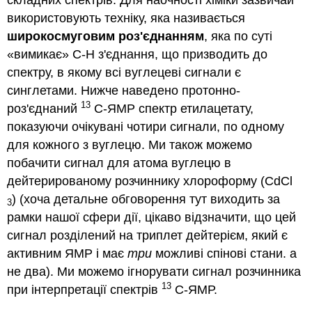
використовують техніку, яка називається
широкосмуговим роз'єднанням
, яка по суті
«вимикає» C-H з'єднання, що призводить до
спектру, в якому всі вуглецеві сигнали є
синглетами. Нижче наведено протонно-
13
роз'єднаний
C-ЯМР спектр етилацетату,
показуючи очікувані чотири сигнали, по одному
для кожного з вуглецю. Ми також можемо
побачити сигнал для атома вуглецю в
дейтерированому розчиннику хлороформу (CdCl
) (хоча детальне обговорення тут виходить за
3
рамки нашої сфери дії, цікаво відзначити, що цей
сигнал розділений на триплет дейтерієм, який є
активним ЯМР і має
три
можливі спінові стани. а
не два). Ми можемо ігнорувати сигнал розчинника
13
при інтерпретації спектрів
С-ЯМР.