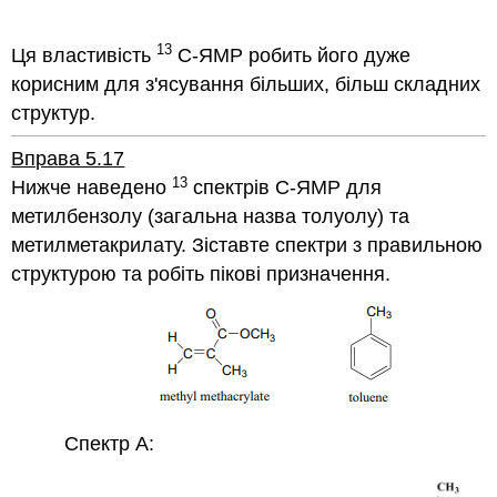
рис 32
13
Ця властивість
C-ЯМР робить його дуже
корисним для з'ясування більших, більш складних
структур.
Вправа 5.17
13
Нижче наведено
спектрів C-ЯМР для
метилбензолу (загальна назва толуолу) та
метилметакрилату.
Зіставте спектри з правильною
структурою та робіть пікові призначення.
Спектр A: