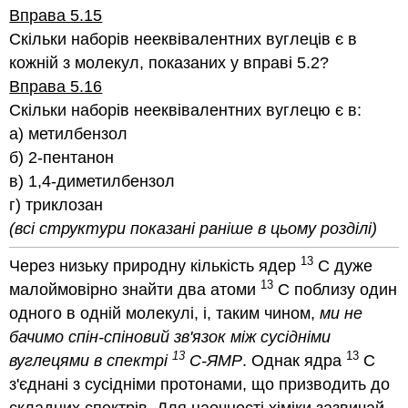
Вправа 5.15
Скільки наборів нееквівалентних вуглеців є в
кожній з молекул, показаних у вправі 5.2?
Вправа 5.16
Скільки наборів нееквівалентних вуглецю є в:
а) метилбензол
б) 2-пентанон
в) 1,4-диметилбензол
г) триклозан
(всі структури показані раніше в цьому розділі)
13
Через низьку природну кількість ядер
С дуже
13
малоймовірно знайти два атоми
С поблизу один
одного в одній молекулі, і, таким чином,
ми
не
бачимо спін-спіновий зв'язок між сусідніми
13
13
вуглецями в спектрі
C-ЯМР
. Однак ядра
С
з'єднані з сусідніми протонами, що призводить до
складних спектрів. Для наочності хіміки зазвичай