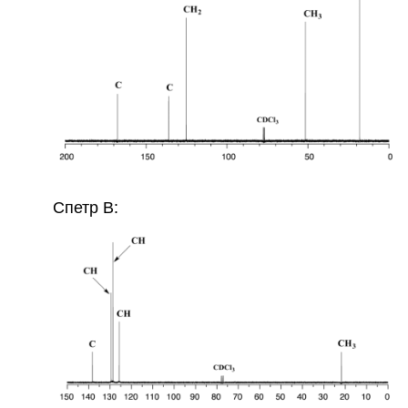
рис. 33
Спетр B: