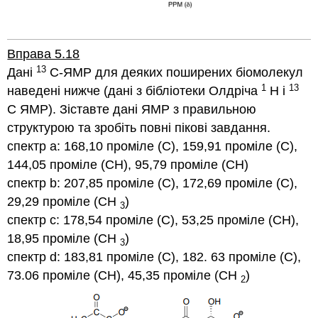
рис 34
Вправа 5.18
13
Дані
C-ЯМР для деяких поширених біомолекул
1
13
наведені нижче (дані з бібліотеки Олдріча
H і
C ЯМР). Зіставте дані ЯМР з правильною
структурою та зробіть повні пікові завдання.
спектр а: 168,10 проміле (С), 159,91 проміле (С),
144,05 проміле (СН), 95,79 проміле (СН)
спектр b: 207,85 проміле (С), 172,69 проміле (С),
29,29 проміле (СН
)
3
спектр c: 178,54 проміле (С), 53,25 проміле (СН),
18,95 проміле (СН
)
3
спектр d: 183,81 проміле (С), 182. 63 проміле (С),
73.06 проміле (СН), 45,35 проміле (СН
)
2