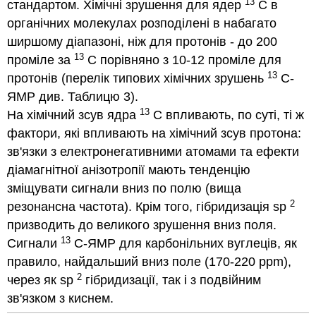
13
стандартом. Хімічні зрушення для ядер
С в
органічних молекулах розподілені в набагато
ширшому діапазоні, ніж для протонів - до 200
13
проміле за
С порівняно з 10-12 проміле для
13
протонів (перелік типових хімічних зрушень
С-
ЯМР див. Таблицю 3).
13
На хімічний зсув ядра
С впливають, по суті, ті ж
фактори, які впливають на хімічний зсув протона:
зв'язки з електронегативними атомами та ефекти
діамагнітної анізотропії мають тенденцію
зміщувати сигнали вниз по полю (вища
2
резонансна частота). Крім того, гібридизація sp
призводить до великого зрушення вниз поля.
13
Сигнали
C-ЯМР для карбонільних вуглеців, як
правило, найдальший вниз поле (170-220 ppm),
2
через як sp
гібридизації, так і з подвійним
зв'язком з киснем.