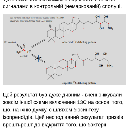
сигналами в контрольній (немаркованій) сполуці.
Цей результат був дуже дивним - вчені очікували
зовсім іншої схеми включення 13C на основі того,
що, на їхню думку, є шляхом біосинтезу
ізопреноїдів. Цей несподіваний результат призвів
врешті-решт до відкриття того, що бактерії