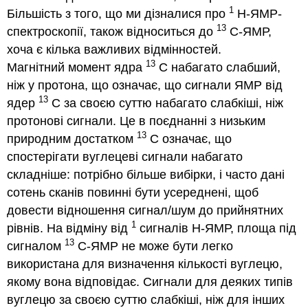
1
Більшість з того, що ми дізналися про
H-ЯМР-
13
спектроскопії, також відноситься до
C-ЯМР,
хоча є кілька важливих відмінностей.
13
Магнітний момент ядра
С набагато слабший,
ніж у протона, що означає, що сигнали ЯМР від
13
ядер
С за своєю суттю набагато слабкіші, ніж
протонові сигнали.
Це в поєднанні з низьким
13
природним достатком
С означає, що
спостерігати вуглецеві сигнали набагато
складніше: потрібно більше вибірки, і часто дані
сотень сканів повинні бути усереднені, щоб
довести відношення сигнал/шум до прийнятних
1
рівнів.
На відміну від
сигналів H-ЯМР, площа під
13
сигналом
C-ЯМР не може бути легко
використана для визначення кількості вуглецю,
якому вона відповідає. Сигнали для деяких типів
вуглецю за своєю суттю слабкіші, ніж для інших