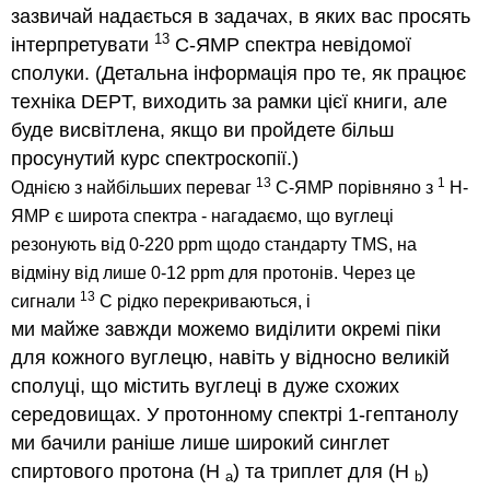
зазвичай надається в задачах, в яких вас просять
13
інтерпретувати
С-ЯМР спектра невідомої
сполуки. (Детальна інформація про те, як працює
техніка DEPT, виходить за рамки цієї книги, але
буде висвітлена, якщо ви пройдете більш
просунутий курс спектроскопії.)
13
1
Однією з найбільших переваг
C-ЯМР порівняно з
H-
ЯМР є широта спектра - нагадаємо, що вуглеці
резонують від 0-220 ppm щодо стандарту TMS, на
відміну від лише 0-12 ppm для протонів.
Через це
13
сигнали
С рідко перекриваються, і
ми майже завжди можемо виділити окремі піки
для кожного вуглецю, навіть у відносно великій
сполуці, що містить вуглеці в дуже схожих
середовищах.
У протонному спектрі 1-гептанолу
ми бачили раніше лише широкий синглет
спиртового протона (H
) та триплет для (H
)
a
b