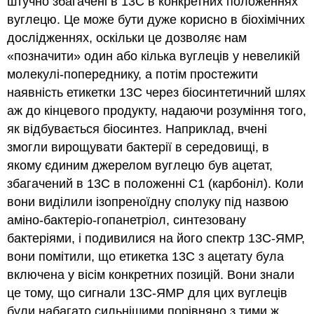
штучно збагачені в 13C в конкретних положеннях
вуглецю. Це може бути дуже корисно в біохімічних
дослідженнях, оскільки це дозволяє нам
«позначити» один або кілька вуглеців у невеликій
молекулі-попереднику, а потім простежити
наявність етикетки 13C через біосинтетичний шлях
аж до кінцевого продукту, надаючи розуміння того,
як відбувається біосинтез. Наприклад, вчені
змогли вирощувати бактерії в середовищі, в
якому єдиним джерелом вуглецю був ацетат,
збагачений в 13С в положенні С1 (карбоніл). Коли
вони виділили ізопреноїдну сполуку під назвою
аміно-бактеріо-гопанетріол, синтезовану
бактеріями, і подивилися на його спектр 13C-ЯМР,
вони помітили, що етикетка 13C з ацетату була
включена у вісім конкретних позицій. Вони знали
це тому, що сигнали 13C-ЯМР для цих вуглеців
були набагато сильнішими порівняно з тими ж