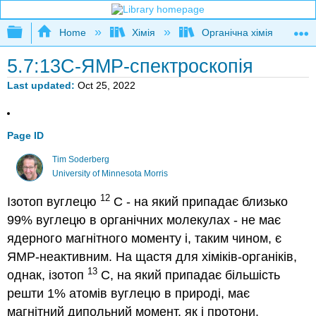
Expand/collapse global hierarchy
Home
Хімія
Органічна хімія
5.7:13C-ЯМР-спектроскопія
Last updated
Oct 25, 2022
Page ID
Tim Soderberg
University of Minnesota Morris
12
Ізотоп вуглецю
С - на який припадає близько
99% вуглецю в органічних молекулах - не має
ядерного магнітного моменту і, таким чином, є
ЯМР-неактивним.
На щастя для хіміків-органіків,
13
однак, ізотоп
С, на який припадає більшість
решти 1% атомів вуглецю в природі, має
магнітний дипольний момент, як і протони.