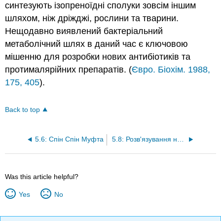
синтезують ізопреноїдні сполуки зовсім іншим
шляхом, ніж дріжджі, рослини та тварини.
Нещодавно виявлений бактеріальний
метаболічний шлях в даний час є ключовою
мішенню для розробки нових антибіотиків та
протималярійних препаратів. (
Євро. Біохім. 1988,
175, 405
).
Back to top
5.6: Спін Спін Муфта
5.8: Розв'язування невідомих структур
Was this article helpful?
Yes
No