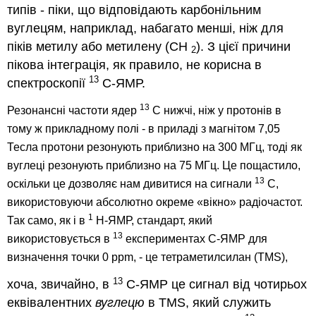
типів - піки, що відповідають карбонільним
вуглецям, наприклад, набагато менші, ніж для
піків метилу або метилену (CH
). З цієї причини
2
пікова інтеграція, як правило, не корисна в
13
спектроскопії
С-ЯМР.
13
Резонансні частоти ядер
С нижчі, ніж у протонів в
тому ж прикладному полі - в приладі з магнітом 7,05
Тесла протони резонують приблизно на 300 МГц, тоді як
вуглеці резонують приблизно на 75 МГц.
Це пощастило,
13
оскільки це дозволяє нам дивитися на сигнали
С,
використовуючи абсолютно окреме «вікно» радіочастот.
1
Так само, як і в
H-ЯМР, стандарт, який
13
використовується в
експериментах C-ЯМР для
визначення точки 0 ppm, - це тетраметилсилан (TMS),
13
хоча, звичайно, в
C-ЯМР це сигнал від чотирьох
еквівалентних
вуглецю
в TMS, який служить