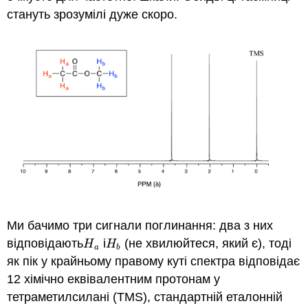
стануть зрозумілі дуже скоро.
Ми бачимо три сигнали поглинання: два з них
відповідають
і
(не хвилюйтеся, який є), тоді
H
a
H
b
H
H
a
b
як пік у крайньому правому куті спектра відповідає
12 хімічно еквівалентним протонам у
тетраметилсилані (TMS), стандартній еталонній