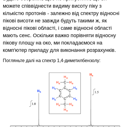
можете співвіднести видиму висоту піку з
кількістю протонів - залежно від спектру відносні
пікові висоти не завжди будуть такими ж, як
відносні пікові області, і саме відносні області
мають сенс. Оскільки важко порівняти відносну
пікову площу на око, ми покладаємося на
комп'ютер приладу для виконання розрахунків.
Погляньте далі на спектр 1,4-диметилбензолу: