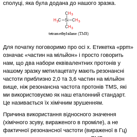
сполуці, яка була додана до нашого зразка.
Для початку поговоримо про осі х. Етикетка «ppm»
означає «частин на мільйон» і просто говорить
нам, що два набори еквівалентних протонів у
нашому зразку метилацетату мають резонансні
частоти приблизно 2,0 та 3,6 частин на мільйон
вище, ніж резонансна частота протонів TMS, які
ми використовуємо як наш еталонний стандарт.
Це називається їх хімічним зрушенням.
Причина використання відносного значення
(хімічного зсуву, вираженого в проміле), а не
фактичної резонансної частоти (вираженої в Гц)