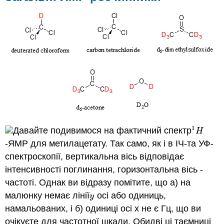
1
Давайте подивимося на фактичний спектр
1
H
H
-ЯМР для метилацетату. Так само, як і в ІЧ-та УФ-
спектроскопії, вертикальна вісь відповідає
інтенсивності поглинання, горизонтальна вісь -
частоті. Однак ви відразу помітите, що а) на
малюнку немає лінії
осі або одиниць,
y
y
намальованих, і б) одиниці осі x не є Гц, що ви
очікуєте для частотної шкали. Обидві ці таємниці