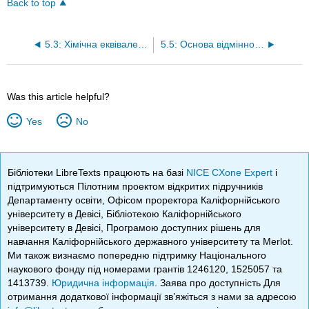
Back to top
5.3: Хімічна еквівалентність
5.5: Основа відмінностей у хімічному зсуві
Was this article helpful?
Yes
No
Бібліотеки LibreTexts працюють на базі
NICE CXone Expert
і
підтримуються Пілотним проектом відкритих підручників
Департаменту освіти, Офісом проректора Каліфорнійського
університету в Девісі, Бібліотекою Каліфорнійського
університету в Девісі, Програмою доступних рішень для
навчання Каліфорнійського державного університету та Merlot.
Ми також визнаємо попередню підтримку Національного
наукового фонду під номерами грантів 1246120, 1525057 та
1413739.
Юридична інформація
. Заява про доступність Для
отримання додаткової інформації зв’яжіться з нами за адресою