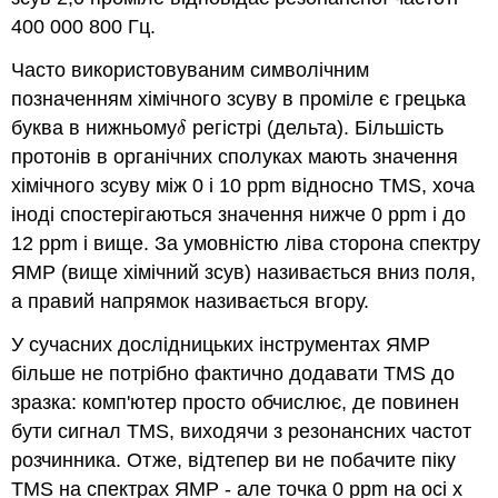
400 000 800 Гц.
Часто використовуваним символічним
позначенням хімічного зсуву в проміле є грецька
буква в нижньому
регістрі (дельта). Більшість
δ
δ
протонів в органічних сполуках мають значення
хімічного зсуву між 0 і 10 ppm відносно TMS, хоча
іноді спостерігаються значення нижче 0 ppm і до
12 ppm і вище. За умовністю ліва сторона спектру
ЯМР (вище хімічний зсув) називається вниз поля,
а правий напрямок називається вгору.
У сучасних дослідницьких інструментах ЯМР
більше не потрібно фактично додавати TMS до
зразка: комп'ютер просто обчислює, де повинен
бути сигнал TMS, виходячи з резонансних частот
розчинника. Отже, відтепер ви не побачите піку
TMS на спектрах ЯМР - але точка 0 ppm на осі x