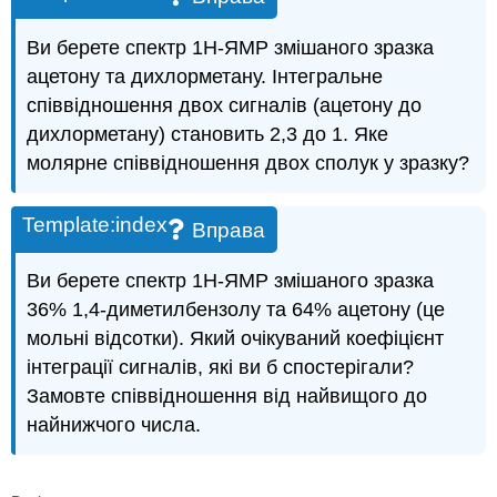
Ви берете спектр 1H-ЯМР змішаного зразка
ацетону та дихлорметану. Інтегральне
співвідношення двох сигналів (ацетону до
дихлорметану) становить 2,3 до 1. Яке
молярне співвідношення двох сполук у зразку?
Template:index
Вправа
Ви берете спектр 1H-ЯМР змішаного зразка
36% 1,4-диметилбензолу та 64% ацетону (це
мольні відсотки). Який очікуваний коефіцієнт
інтеграції сигналів, які ви б спостерігали?
Замовте співвідношення від найвищого до
найнижчого числа.