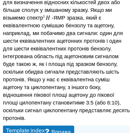
для визначення відносних кількостей двох або
більше сполук у змішаному зразку. Якщо ми
1
візьмемо спектр
-ЯМР зразка, який є
1
H
H
еквівалентною сумішшю бензолу та ацетону,
наприклад, ми побачимо два сигнали: один для
шести еквівалентних ацетонних протонів і один
для шести еквівалентних протонів бензолу.
Інтегрована область під ацетоновим сигналом
буде такою ж, як і площа під зразком бензолу,
оскільки обидва сигнали представляють шість
протонів. Якщо у нас є еквівалентна суміш
ацетону та циклопентану, з іншого боку,
відношення пікової площі ацетону до пікової
площі цилопентану становитиме 3:5 (або 6:10),
оскільки сигнал циклопентану представляє десять
протонів.
Template:index
Вправа