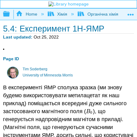
Expand/collapse global hierarchy
Home
Хімія
Органічна хімія
5.4: Експеримент 1H-ЯМР
Last updated
Oct 25, 2022
Page ID
Tim Soderberg
University of Minnesota Morris
В
експерименті ЯМР сполука зразка (ми знову
будемо використовувати метилацетат як наш
приклад) поміщається всередині дуже сильного
застосованого магнітного поля (
), що
B
0
B
0
генерується надпровідним магнітом в приладі.
(Магнітні поля, що генеруються сучасними
інструментами ЯМР, досить сильні, що користувачі