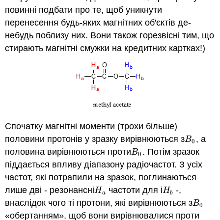
повинні подбати про те, щоб уникнути
перенесення будь-яких магнітних об'єктів де-
небудь поблизу них. Вони також горезвісні тим, що
стирають магнітні смужки на кредитних картках!)
Спочатку магнітні моменти (трохи більше)
половини протонів у зразку вирівнюються з
, а
B
0
B
0
половина вирівнюються проти
. Потім зразок
B
0
B
0
піддається впливу діапазону радіочастот. З усіх
частот, які потрапили на зразок, поглинаються
лише дві - резонансні
частоти для і
-,
H
a
H
b
H
H
a
b
внаслідок чого ті протони, які вирівнюються з
B
0
B
0
«обертанням», щоб вони вирівнювалися проти