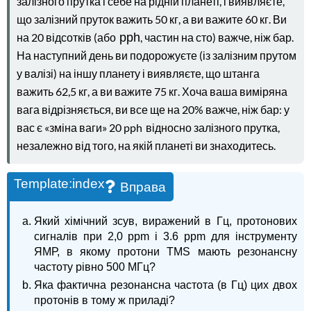
залізного прутка і себе на рідній планеті, і виявляєте,
що залізний пруток важить 50 кг, а ви важите 60 кг. Ви
на 20 відсотків (або
pph
, частин на сто) важче, ніж бар.
На наступний день ви подорожуєте (із залізним прутом
у валізі) на іншу планету і виявляєте, що штанга
важить 62,5 кг, а ви важите 75 кг. Хоча ваша виміряна
вага відрізняється, ви все ще на 20% важче, ніж бар: у
вас є «зміна ваги» 20 pph
відносно залізного прутка,
незалежно від того, на якій планеті ви знаходитесь.
Template:index
Вправа
Який хімічний зсув, виражений в Гц, протонових
сигналів при 2,0 ppm і 3.6 ppm для інструменту
ЯМР, в якому протони TMS мають резонансну
частоту рівно 500 МГц?
Яка фактична резонансна частота (в Гц) цих двох
протонів в тому ж приладі?