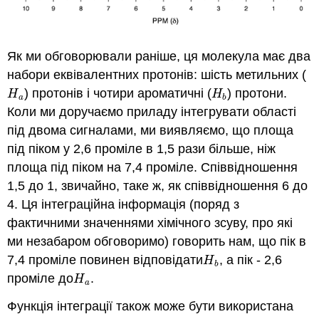
Як ми обговорювали раніше, ця молекула має два
набори еквівалентних протонів: шість метильних (
) протонів і чотири ароматичні (
) протони.
H
a
H
b
H
H
a
b
Коли ми доручаємо приладу інтегрувати області
під двома сигналами, ми виявляємо, що площа
під піком у 2,6 проміле в 1,5 рази більше, ніж
площа під піком на 7,4 проміле. Співвідношення
1,5 до 1, звичайно, таке ж, як співвідношення 6 до
4. Ця інтеграційна інформація (поряд з
фактичними значеннями хімічного зсуву, про які
ми незабаром обговоримо) говорить нам, що пік в
7,4 проміле повинен відповідати
, а пік - 2,6
H
b
H
b
проміле до
.
H
a
H
a
Функція інтеграції також може бути використана