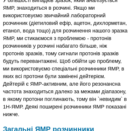
У більшості випадків зразок, який аналізується
ЯМР, знаходиться в розчині. Якщо ми
використовуємо звичайний лабораторний
розчинник (діетиловий ефір, ацетон, дихлорметан,
етанол, вода тощо) для розчинення нашого зразка
ЯМР, ми стикаємося з проблемою - протонів
розчинників у розчині набагато більше, ніж
протонів зразків, тому сигнали протонів зразків
будуть перевантажені. Щоб обійти цю проблему,
ми використовуємо спеціальні розчинники ЯМР, в
яких всі протони були замінені дейтерієм.
Дейтерій є ЯМР-активним, але його резонансна
частота знаходиться далеко за межами діапазону,
в якому протони поглинають, тому він `невидим` в
1H-ЯМР. Деякі поширені розчинники ЯМР показані
нижче.
Загальні ЯМР розчинники