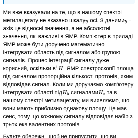
Ми вже вказували на те, що в нашому спектрі
метилацетату не вказано шкалу
осі. З даними
-
y
y
y
y
axis це відносні значення, а не абсолютні
значення, які важливі в ЯМР. Комп'ютер в приладі
ЯМР може бути доручено математично
інтегрувати область під сигналом або групою
сигналів. Процес інтеграції сигналу дуже
1
корисний, оскільки в
-ЯМР-спектроскопії площа
1
H
H
під сигналом пропорційна кількості протонів, яким
відповідає сигнал. Коли ми доручаємо комп'ютеру
інтегрувати області під
сигналами
та в
H
b
H
a
H
H
b
a
нашому спектрі метилацетату, ми виявляємо, що
вони мають приблизно однакову площу. Це має
сенс, тому що кожному сигналу відповідає набір з
трьох еквівалентних протонів.
Будьте обережні, щоб не припустити, що ви