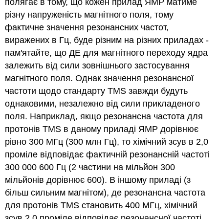
полягає в тому, що кожен прилад ЯМР матиме
різну напруженість магнітного поля, тому
фактичне значення резонансних частот,
виражених в Гц, буде різним на різних приладах -
пам'ятайте, що ДЕ для магнітного переходу ядра
залежить від сили зовнішнього застосування
магнітного поля. Однак значення резонансної
частоти щодо стандарту TMS завжди будуть
однаковими, незалежно від сили прикладеного
поля. Наприклад, якщо резонансна частота для
протонів TMS в даному приладі ЯМР дорівнює
рівно 300 МГц (300 млн Гц), то хімічний зсув в 2,0
проміле відповідає фактичній резонансній частоті
300 000 600 Гц (2 частини на мільйон 300
мільйонів дорівнює 600). В іншому приладі (з
більш сильним магнітом), де резонансна частота
для протонів TMS становить 400 МГц, хімічний
зсув 2,0 проміле відповідає резонансної частоті