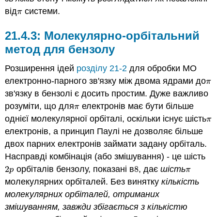
від
системи.
π
π
Молекулярно-орбітальний
метод для бензолу
Розширення ідей
розділу 21-2
для обробки МО
електронно-парного зв'язку між двома ядрами до
π
π
зв'язку в бензолі є досить простим. Дуже важливо
розуміти, що для
електронів має бути більше
π
π
однієї молекулярної орбіталі, оскільки існує шість
π
π
електронів, а принцип Паулі не дозволяє більше
двох парних електронів займати задану орбіталь.
Насправді комбінація (або змішування) - це шість
2
орбіталів бензолу, показані в
8
, дає
шість
2
p
8
π
p
π
молекулярних орбіталей. Без винятку
кількість
молекулярних орбіталей, отриманих
змішуванням, завжди збігається з кількістю