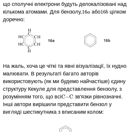
що сполучні електрони будуть делокалізовані над
кількома атомами. Для бензолу,
16
або
16
цілком
16
a
16
b
a
b
доречно:
На жаль, хоча це чіткі та явні візуалізації, їх нудно
малювати. В результаті багато авторів
використовують (як ми будемо найчастіше) єдину
структуру Кекуле для представлення бензолу, з
розумінням того, що всі
C
−
C
зв'язки рівнозначні.
C
−
C
Інші автори вирішили представити бензол у
вигляді шестикутника з вписаним колом: