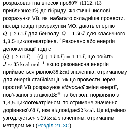
розраховані на внесок про
80
%
і
11
12
, і
13
80
%
11
12
13
приблизно
20
%
до гібриду. Фактичні числові
20
%
розрахунки VB, які набагато складніше провести,
ніж відповідні розрахунки МО, дають енергію
+
2.61
для бензолу і
+
1.50
для класичного
Q
+
2.61
J
Q
+
1.50
J
Q
J
Q
J
3
1,3,5-циклогекатріена.
Резонанс або енергія
3
делокалізації тоді є
(
+
2.61
)
−
(
+
1.50
)
=
1.11
, що робить,
(
Q
+
2.61
J
)
−
(
Q
+
1.50
J
)
=
1.11
J
Q
J
Q
J
J
−
1
∼
35
kcal mol
якщо резонансна енергія
J
∼
35
kcal mol
−
1
J
приймається рівною
38
kcal
значенню, отриманому
38
kcal
для енергії стабілізації. Якщо провести через
простий VB розрахунок
відносної
зміни енергії,
⊕
пов'язаної з атакою
Br
на бензол, порівняно з
Br
⊕
1,3,5-циклогекатріеном, то отримане значення
дорівнює
0.63
, яке відповідає
22
kcal
. Це відмінно
0.63
J
22
kcal
J
узгоджується зі
19
kcal
значенням, отриманим
19
kcal
методом МО (
Розділ 21-3С
).