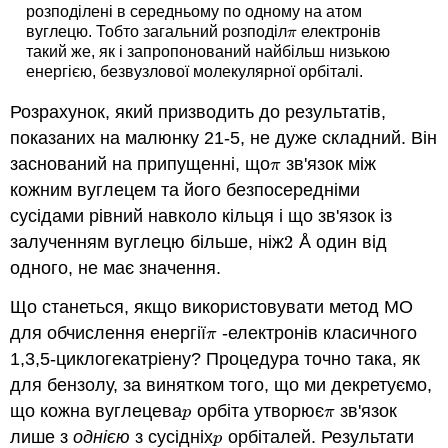
розподілені в середньому по одному на атом
вуглецю. Тобто загальний розподіл
електронів
π
π
такий же, як і запропонований найбільш низькою
енергією, безвузлової молекулярної орбіталі.
Розрахунок, який призводить до результатів,
показаних на малюнку 21-5, не дуже складний. Він
заснований на припущенні, що
зв'язок між
π
π
кожним вуглецем та його безпосередніми
сусідами рівний навколо кільця і що зв'язок із
залученням вуглецю більше, ніж
2
Å один від
2
одного, не має значення.
Що станеться, якщо використовувати метод МО
для обчислення енергії
-електронів класичного
π
π
1,3,5-циклогекатріену? Процедура точно така, як
для бензолу, за винятком того, що ми декретуємо,
що кожна вуглецева
орбіта утворює
зв'язок
p
π
p
π
лише з
однією
з сусідніх
орбіталей. Результати
p
p