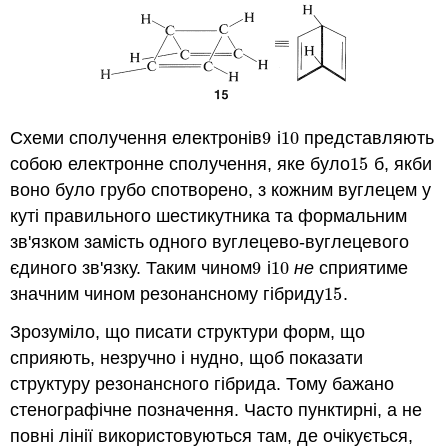
Схеми сполучення електронів
9
і
10
представляють
9
10
собою електронне сполучення, яке було
15
б, якби
15
воно було грубо спотворено, з кожним вуглецем у
куті правильного шестикутника та формальним
зв'язком замість одного вуглецево-вуглецевого
єдиного зв'язку. Таким чином
9
і
10
не
сприятиме
9
10
значним чином резонансному гібриду
15
.
15
Зрозуміло, що писати структури форм, що
сприяють, незручно і нудно, щоб показати
структуру резонансного гібрида. Тому бажано
стенографічне позначення. Часто пунктирні, а не
повні лінії використовуються там, де очікується,