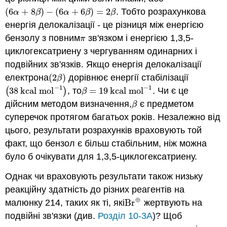
(
6
+
8
)
−
(
6
+
6
)
=
2
. Тобто розрахункова
(
6
α
+
8
β
)
−
(
6
α
+
6
β
)
=
2
β
α
β
α
β
β
енергія делокалізації - це різниця між енергією
бензолу з повним
зв'язком і енергією 1,3,5-
π
π
циклогексатриену з чергуванням одинарних і
подвійних зв'язків. Якщо енергія делокалізації
електрона
(
2
)
дорівнює енергії стабілізації
(
2
β
)
β
−
1
−
1
(
38
kcal mol
)
, то
=
19
kcal mol
. Чи є це
(
38
kcal mol
−
1
)
β
=
19
kcal mol
−
1
β
дійсним методом визначення,
є предметом
β
β
суперечок протягом багатьох років. Незалежно від
цього, результати розрахунків враховують той
факт, що бензол є більш стабільним, ніж можна
було б очікувати для 1,3,5-циклогексатриену.
Однак чи враховують результати також низьку
реакційну здатність до різних реагентів на
⊕
малюнку 214, таких як ті, які
Br
жертвують на
Br
⊕
подвійні зв'язки (див.
Розділ 10-3A
)? Щоб