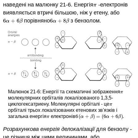
наведені на малюнку 21-6. Енергія
-електронів
π
π
виявляється втричі більшою, ніж у етену, або
6
+
6
порівняно
6
+
8
з бензолом.
6
α
+
6
β
6
α
+
8
β
α
β
α
β
Малюнок 21-6: Енергії та схематичні зображення
π
π
молекулярних орбіталів локалізованого 1,3,5-
циклогексатриену. Молекулярні орбіталі - це
π
π
орбіталі трьох локалізованих етенових зв'язків і
6
(
+
)
=
(
6
+
6
)
загальна енергія
електронів
.
π
6
(
α
+
β
)
=
(
6
α
+
6
β
)
π
α
β
α
β
Розрахункова енергія делокалізації
для бензолу -
це різниця між цими величинами, або