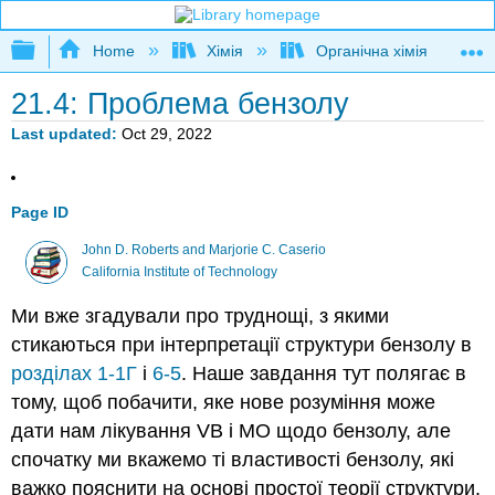
Expand/collapse global hierarchy
Home
Хімія
Органічна хімія
21.4: Проблема бензолу
Last updated
Oct 29, 2022
Page ID
John D. Roberts and Marjorie C. Caserio
California Institute of Technology
Ми вже згадували про труднощі, з якими
стикаються при інтерпретації структури бензолу в
розділах 1-1Г
і
6-5
. Наше завдання тут полягає в
тому, щоб побачити, яке нове розуміння може
дати нам лікування VB і MO щодо бензолу, але
спочатку ми вкажемо ті властивості бензолу, які
важко пояснити на основі простої теорії структури.