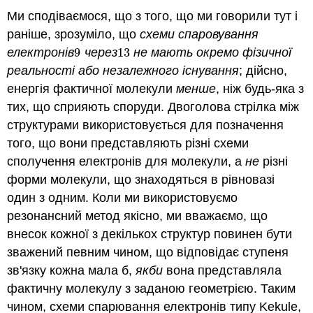
Ми сподіваємося, що з того, що ми говорили тут і
раніше, зрозуміло, що
схеми спаровування
електронів
9
через
13
не мають окремо фізичної
9
13
реальності або незалежного існування
; дійсно,
енергія фактичної молекули
менше
, ніж будь-яка з
тих, що сприяють споруди. Двоголова стрілка між
структурами використовується для позначення
того, що вони представляють різні схеми
сполучення електронів для молекули, а
не
різні
форми молекули, що знаходяться в рівновазі
один з одним. Коли ми використовуємо
резонансний метод якісно, ми вважаємо, що
внесок кожної з декількох структур повинен бути
зважений певним чином, що відповідає ступеня
зв'язку кожна мала б,
якби
вона представляла
фактичну молекулу з заданою геометрією. Таким
чином, схеми спарювання електронів типу Kekule,