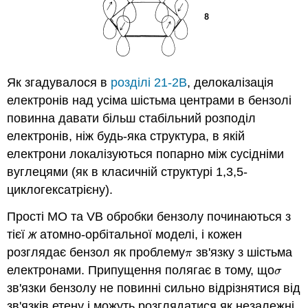
Як згадувалося в
розділі 21-2B
, делокалізація
електронів над усіма шістьма центрами в бензолі
повинна давати більш стабільний розподіл
електронів, ніж будь-яка структура, в якій
електрони локалізуються попарно між сусідніми
вуглецями (як в класичній структурі 1,3,5-
циклогексатрієну).
Прості MO та VB обробки бензолу починаються з
тієї
ж
атомно-орбітальної моделі, і кожен
розглядає бензол як проблему
зв'язку з шістьма
π
π
електронами. Припущення полягає в тому, що
σ
σ
зв'язки бензолу не повинні сильно відрізнятися від
зв'язків етену і можуть розглядатися як незалежні