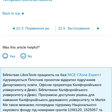
Back to top
21.3: Порівняння резонансного та молекулярно-орбітального методів
21.5: Застосування методу МО до 1,3-бутадієну
Was this article helpful?
Yes
No
Бібліотеки LibreTexts працюють на базі
NICE CXone Expert
і
підтримуються Пілотним проектом відкритих підручників
Департаменту освіти, Офісом проректора Каліфорнійського
університету в Девісі, Бібліотекою Каліфорнійського
університету в Девісі, Програмою доступних рішень для
навчання Каліфорнійського державного університету та Merlot.
Ми також визнаємо попередню підтримку Національного
наукового фонду під номерами грантів 1246120, 1525057 та