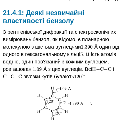
Деякі незвичайні
властивості бензолу
З рентгенівської дифракції та спектроскопічних
вимірювань бензол, як відомо, є планарною
молекулою з шістьма вуглецями
1.390
Å один від
1.390
одного в гексагональному кільці
5
. Шість атомів
5
водню, один пов'язаний з кожним вуглецем,
розташовані
1.09
Å з цих вуглеців. Всі
H
−
C
−
C
і
1.09
H
−
C
−
C
o
C
−
C
−
C
зв'язки кутів бувають
120
:
C
−
C
−
C
120
o