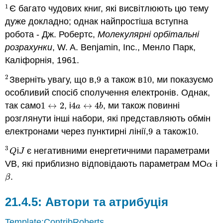
1
Є багато чудових книг, які висвітлюють цю тему
1
дуже докладно; однак найпростіша вступна
робота - Дж. Робертс,
Молекулярні орбітальні
розрахунки
, W. A. Benjamin, Inc., Менло Парк,
Каліфорнія, 1961.
2
Зверніть увагу, що в,
9
а також в
10
, ми показуємо
2
9
10
особливий спосіб сполучення електронів. Однак,
так само
1
↔
2
, і
4
↔
4
, ми також повинні
1
↔
2
4
a
↔
4
b
a
b
розглянути інші набори, які представляють обмін
електронами через пунктирні лінії,
9
а також
10
.
9
10
3
і
є негативними енергетичними параметрами
3
Q
J
Q
J
VB, які приблизно відповідають параметрам МО
і
α
α
.
β
β
Автори та атрибуція
Template:ContribRoberts