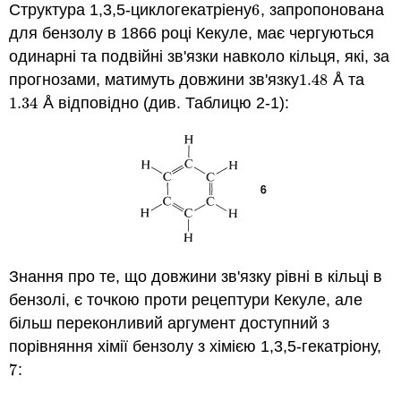
Структура 1,3,5-циклогекатріену
6
, запропонована
6
для бензолу в 1866 році Кекуле, має чергуються
одинарні та подвійні зв'язки навколо кільця, які, за
прогнозами, матимуть довжини зв'язку
1.48
Å та
1.48
1.34
Å відповідно (див. Таблицю 2-1):
1.34
Знання про те, що довжини зв'язку рівні в кільці в
бензолі, є точкою проти рецептури Кекуле, але
більш переконливий аргумент доступний з
порівняння хімії бензолу з хімією 1,3,5-гекатріону,
7
:
7