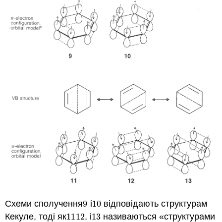
Схеми сполучення
9
і
10
відповідають структурам
9
10
Кекуле, тоді як
11
12
, і
13
називаються «структурами
11
12
13