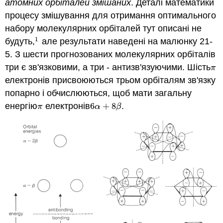
атомних орбіталей змішаних
. Деталі математики
процесу змішування для отримання оптимального
набору молекулярних орбіталей тут описані не
1
будуть,
але результати наведені на малюнку 21-
1
5. З шести прогнозованих молекулярних орбіталів
три є зв'язковими, а три - антизв'язуючими. Шість
π
π
електронів присвоюються трьом орбіталям зв'язку
попарно і обчислюються, щоб мати загальну
енергію
електронів
6
+
8
.
π
6
α
+
8
β
π
α
β