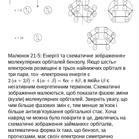
Малюнок 21-5: Енергії та схематичне зображення
π
π
молекулярних орбіталей бензолу. Якщо шість
π
π
електронів розміщені в трьох найнижчих орбіталі в
три пари, то
-електронна енергія є
π
π
2
(
+
2
)
+
4
(
+
)
=
6
+
8
, в якій
і
є
2
(
α
+
2
β
)
+
4
(
α
+
β
)
=
6
α
+
8
β
α
β
α
β
α
β
α
β
α
β
негативним енергетичним терміном. Схематичні
зображення малюються, щоб показати фазові зміни
(вузли) молекулярних орбіталей. Зверніть увагу, що
чим більше фазових змін є, тим менше зв'язок і
більше антизв'язування орбітальної стає. Хоча
навряд чи можна було повірити в це, дивлячись на
схематичні зображення займаних
орбіталів,
π
π
математична форма їх така, що бензол, за
прогнозами, має свої
електрони симетрично
π
π