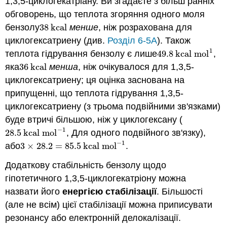
1,3,5-циклогекатріану. Ви згадаєте з більш ранніх
обговорень, що теплота згоряння одного моля
бензолу
38
kcal
менше
, ніж розрахована для
38
kcal
циклогексатриену (див.
Розділ 6-5А
). Також
1
теплота гідрування бензолу є лише
49.8
kcal mol
,
49.8
kcal mol
1
яка
36
kcal
менша
, ніж очікувалося для 1,3,5-
36
kcal
циклогексатриену; ця оцінка заснована на
припущенні, що теплота гідрування 1,3,5-
циклогексатриену (з трьома подвійними зв'язками)
буде втричі більшою, ніж у циклогексану (
−
1
28.5
kcal mol
, Для одного подвійного зв'язку),
28.5
kcal mol
−
1
−
1
або
3
×
28.2
=
85.5
kcal mol
.
3
×
28.2
=
85.5
kcal mol
−
1
Додаткову стабільність бензолу щодо
гіпотетичного 1,3,5-циклогекатріону можна
назвати його
енергією стабілізації
. Більшості
(але не всім) цієї стабілізації можна приписувати
резонансу або електронній делокалізації.