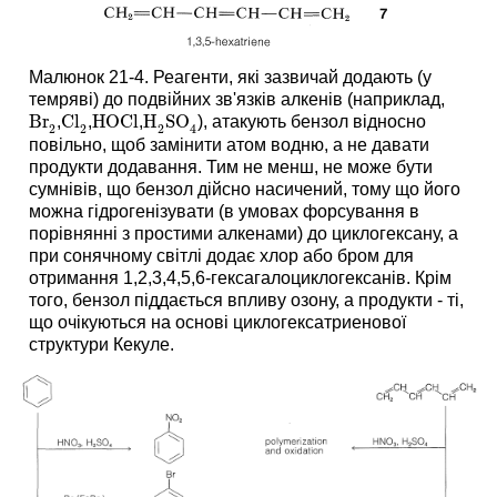
Малюнок 21-4. Реагенти, які зазвичай додають (у
темряві) до подвійних зв'язків алкенів (наприклад,
Br
Cl
HOCl
H
SO
,
,
,
), атакують бензол відносно
Br
2
Cl
2
HOCl
H
2
SO
4
2
2
2
4
повільно, щоб замінити атом водню, а не давати
продукти додавання. Тим не менш, не може бути
сумнівів, що бензол дійсно насичений, тому що його
можна гідрогенізувати (в умовах форсування в
порівнянні з простими алкенами) до циклогексану, а
при сонячному світлі додає хлор або бром для
отримання 1,2,3,4,5,6-гексагалоциклогексанів. Крім
того, бензол піддається впливу озону, а продукти - ті,
що очікуються на основі циклогексатриенової
структури Кекуле.