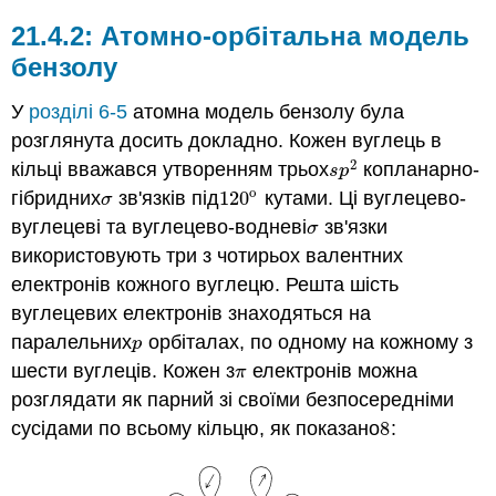
Атомно-орбітальна модель
бензолу
У
розділі 6-5
атомна модель бензолу була
розглянута досить докладно. Кожен вуглець в
2
кільці вважався утворенням трьох
копланарно-
s
p
2
s
p
o
гібридних
зв'язків під
120
кутами. Ці вуглецево-
σ
120
o
σ
вуглецеві та вуглецево-водневі
зв'язки
σ
σ
використовують три з чотирьох валентних
електронів кожного вуглецю. Решта шість
вуглецевих електронів знаходяться на
паралельних
орбіталах, по одному на кожному з
p
p
шести вуглеців. Кожен з
електронів можна
π
π
розглядати як парний зі своїми безпосередніми
сусідами по всьому кільцю, як показано
8
:
8