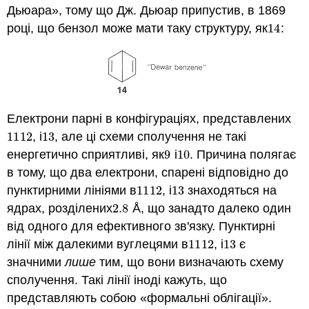
Дьюара», тому що Дж. Дьюар припустив, в 1869
році, що бензол може мати таку структуру, як
14
:
14
Електрони парні в конфігураціях, представлених
11
12
, і
13
, але ці схеми сполучення не такі
11
12
13
енергетично сприятливі, як
9
і
10
. Причина полягає
9
10
в тому, що два електрони, спарені відповідно до
пунктирними лініями в
11
12
, і
13
знаходяться на
11
12
13
ядрах, розділених
2.8
Å, що занадто далеко один
2.8
від одного для ефективного зв'язку. Пунктирні
лінії між далекими вуглецями в
11
12
, і
13
є
11
12
13
значними
лише
тим, що вони визначають схему
сполучення. Такі лінії іноді кажуть, що
представляють собою «формальні облігації».