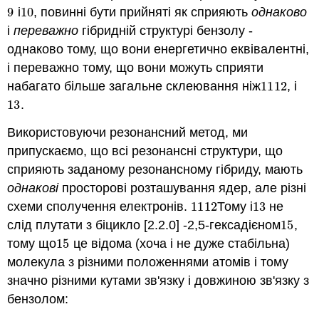
9
і
10
, повинні бути прийняті як сприяють
однаково
9
10
і
переважно
гібридній структурі бензолу -
однаково тому, що вони енергетично еквівалентні,
і переважно тому, що вони можуть сприяти
набагато більше загальне склеювання ніж
11
12
, і
11
12
13
.
13
Використовуючи резонансний метод, ми
припускаємо, що всі резонансні структури, що
сприяють заданому резонансному гібриду, мають
однакові
просторові розташування ядер, але різні
схеми сполучення електронів.
11
12
Тому і
13
не
11
12
13
слід плутати з біцикло [2.2.0] -2,5-гексадієном
15
,
15
тому що
15
це відома (хоча і не дуже стабільна)
15
молекула з різними положеннями атомів і тому
значно різними кутами зв'язку і довжиною зв'язку з
бензолом: