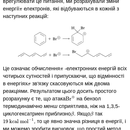
врегулювати це питання, ми розрахували зміни
енергії
електронів, які відбуваються в кожній з
π
π
наступних реакцій:
Це означає обчислення
-електронних енергій всіх
π
π
чотирьох сутностей і припускаючи, що відмінності
в енергіях
зв'язку скасовуються між двома
σ
σ
реакціями. Результатом цього досить простого
⊕
розрахунку є те, що атака
Br
на бензол
Br
⊕
термодинамічно
менш
сприятлива, ніж на 1,3,5-
циклогексатриен приблизно
. Якщо
так
β
β
β
β
−
1
19
kcal mol
, то це явно значна різниця в енергії, і
19
kcal mol
−
1
ми можемо зробити висновок, що простий метод