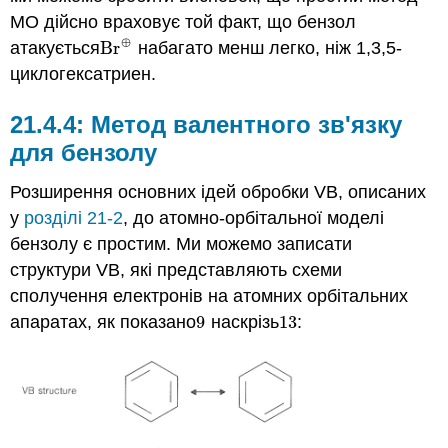
МО дійсно враховує той факт, що бензол
⊕
атакується
Br
набагато менш легко, ніж 1,3,5-
Br
⊕
циклогексатриен.
Метод валентного зв'язку
для бензолу
Розширення основних ідей обробки VB, описаних
у
розділі 21-2
, до атомно-орбітальної моделі
бензолу є простим. Ми можемо записати
структури VB, які представляють схеми
сполучення електронів на атомних орбітальних
апаратах, як показано
9
наскрізь
13
:
9
13