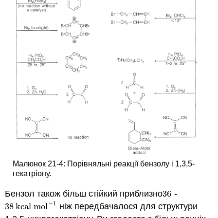
Малюнок 21-4: Порівняльні реакції бензолу і 1,3,5-
гекатріону.
Бензол також більш стійкий приблизно
36
-
36
−
1
38
kcal mol
ніж передбачалося для структури
38
kcal mol
−
1