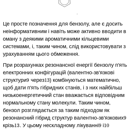
Це просте позначення для бензолу, але є досить
неінформативним і навіть може активно вводити в
оману з деякими ароматичними кільцевими
системами, і, таким чином, слід використовувати з
урахуванням цього обмеження.
При розрахунках резонансної енергії бензолу п'ять
електронних конфігурацій (валентно-зв'язкові
структури
9
через
13
) комбінуються математично,
9
13
щоб дати п'ять гібридних станів, і з них найбільш
низькоенергетичний стан вважається відповідним
нормальному стану молекули. Таким чином,
бензол розглядається за таким підходом як
резонансний гібрид структур валентно-зв'язкових
9
9
крізь
13
. У цьому нескладному лікуванні
9
і
10
13
9
10