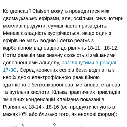
Конденсації Claisen можуть проводитися між
двома
різними
ефірами, але, оскільки існує чотири
можливі продукти, суміші часто призводять.
Менша складність зустрічається, якщо один з
ефірів не має
водню і легко реагує з
α
α
карбоніоном відповідно до рівнянь 18-11 і 18-12.
Потім реакція має значну схожість зі змішаними
доповненнями альдолу,
розглянутими в розділі
17-3C
. Серед корисних ефірів без
водню та з
α
α
необхідною електрофільною реакційною
здатністю є бензолкарбонова, метанова, етанова
та вугільна кислоти. Кілька практичних прикладів
змішаних конденсацій Клейзена показані в
Рівняннях 18-14 - 18-16 (всі продукти існують в
межах
10
%
або близько того, як енолові форми):
10
%