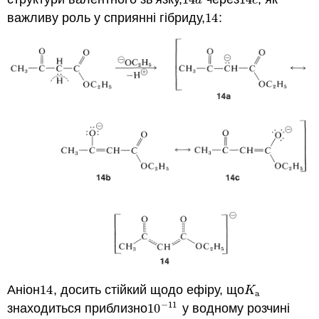
a
c
важливу роль у сприянні гібриду,
14
:
14
Аніон
14
, досить стійкий щодо ефіру, що
14
K
a
K
a
−
11
знаходиться приблизно
10
у водному розчині
10
−
11