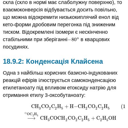
скла (скло в нормі має слаболужну поверхню), то
взаємоконверсія відбувається досить повільно,
що можна відокремити низькокиплячий енол від
кето-форми дробовим перегонка під зниженим
тиском. Відокремлені ізомери є нескінченно
o
стабільними при зберіганні
−
80
в кварцових
−
80
o
посудинях.
Конденсація Клайсена
Одна з найбільш корисних базисно-індукованих
реакцій ефірів ілюструється самоконденсацією
етилетаноату під впливом етоксиду натрію для
отримання етилу 3-оксобутаноату:
CH
CO
C
H
+
H
−
CH
CO
C
H
(18
(18.9.1)
CH
3
CO
2
C
2
H
5
+
H
−
CH
2
CO
2
C
2
H
5
⟶
⊖
OC
2
H
5
3
2
2
5
2
2
2
5
⊖
OC
H
2
5
⟶
CH
COCH
CO
C
H
+
C
H
OH
3
2
2
2
5
2
5