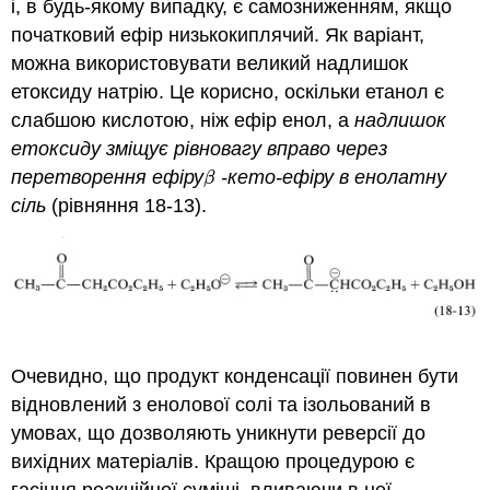
і, в будь-якому випадку, є самозниженням, якщо
початковий ефір низькокиплячий. Як варіант,
можна використовувати великий надлишок
етоксиду натрію. Це корисно, оскільки етанол є
слабшою кислотою, ніж ефір енол, а
надлишок
етоксиду зміщує рівновагу вправо через
перетворення ефіру
-кето-ефіру в енолатну
β
β
сіль
(рівняння 18-13).
Очевидно, що продукт конденсації повинен бути
відновлений з енолової солі та ізольований в
умовах, що дозволяють уникнути реверсії до
вихідних матеріалів. Кращою процедурою є