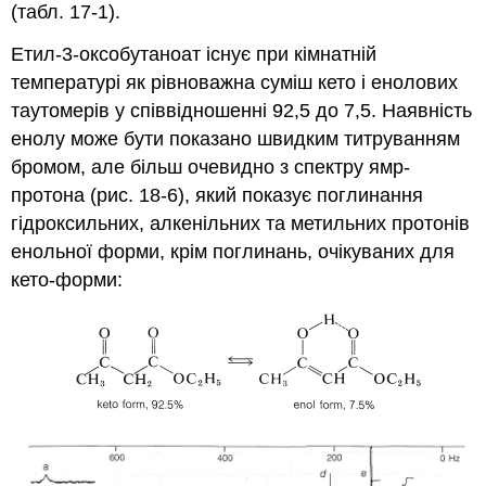
(табл. 17-1).
Етил-3-оксобутаноат існує при кімнатній
температурі як рівноважна суміш кето і енолових
таутомерів у співвідношенні 92,5 до 7,5. Наявність
енолу може бути показано швидким титруванням
бромом, але більш очевидно з спектру ямр-
протона (рис. 18-6), який показує поглинання
гідроксильних, алкенільних та метильних протонів
енольної форми, крім поглинань, очікуваних для
кето-форми: