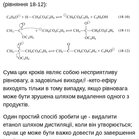
(рівняння 18-12):
Сума цих кроків являє собою несприятливу
рівновагу, а задовільні виходи
-кето-ефіру
β
β
виходять тільки в тому випадку, якщо рівновага
може бути зрушена шляхом видалення одного з
продуктів.
Один простий спосіб зробити це - видалити
етанол шляхом дистиляції, коли він утворюється;
однак це може бути важко довести до завершення