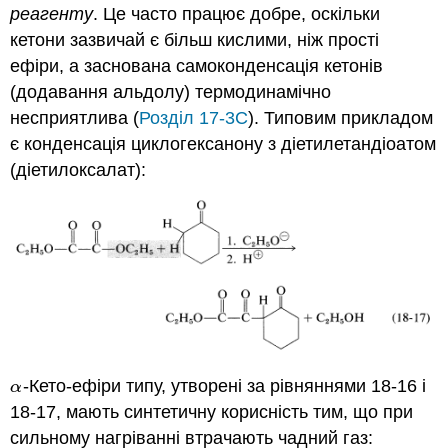
реагенту
. Це часто працює добре, оскільки
кетони зазвичай є більш кислими, ніж прості
ефіри, а заснована самоконденсація кетонів
(додавання альдолу) термодинамічно
несприятлива (
Розділ 17-3C
). Типовим прикладом
є конденсація циклогексанону з діетилетандіоатом
(діетилоксалат):
-Кето-ефіри типу, утворені за рівняннями 18-16 і
α
α
18-17, мають синтетичну корисність тим, що при
сильному нагріванні втрачають чадний газ: