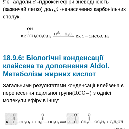
Як і алдоли,
-гідрокси ефіри зневоднюють
β
β
(зазвичай легко) до
,
-ненасичених карбонільних
α
β
α
β
сполук.
Біологічні конденсації
клайсена та доповнення Aldol.
Метаболізм жирних кислот
Загальними результатами конденсації Клейзена є
перенесення ацильної групи
(
RCO
−
)
з однієї
(
RCO
−
)
молекули ефіру в іншу: