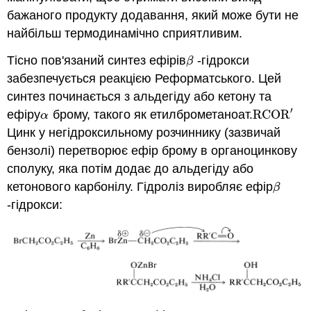
бажаного продукту додавання, який може бути не
найбільш термодинамічно сприятливим.
Тісно пов'язаний синтез ефірів
-гідрокси
β
β
забезпечується реакцією Реформатського. Цей
синтез починається з альдегіду або кетону та
′
ефіру
брому, такого як етилброметаноат.
RCOR
α
RCOR
′
α
Цинк у негідроксильному розчиннику (зазвичай
бензолі) перетворює ефір брому в органоцинкову
сполуку, яка потім додає до альдегіду або
кетонового карбонілу. Гідроліз виробляє ефір
β
β
-гідрокси: