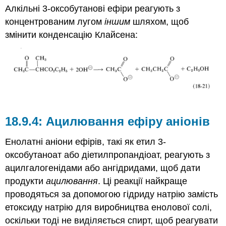
Алкільні 3-оксобутанові ефіри реагують з
концентрованим лугом
іншим
шляхом, щоб
змінити конденсацію Клайсена:
Ацилювання ефіру аніонів
Енолатні аніони ефірів, такі як етил 3-
оксобутаноат або діетилпропандіоат, реагують з
ацилгалогенідами або ангідридами, щоб дати
продукти
ацилювання
. Ці реакції найкраще
проводяться за допомогою гідриду натрію замість
етоксиду натрію для виробництва енолової солі,
оскільки тоді не виділяється спирт, щоб реагувати