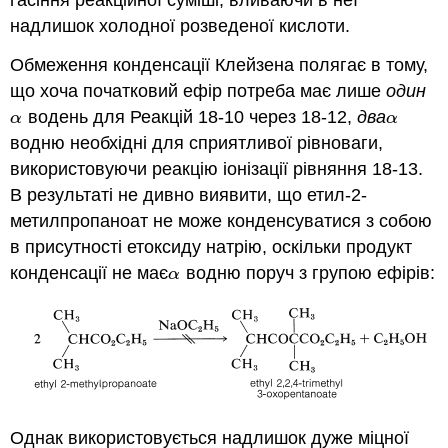
гасіння реакційної суміші, вливаючи в неї
надлишок холодної розведеної кислоти.
Обмеження конденсації Клейзена полягає в тому,
що хоча початковий ефір потреба має лише
один
водень для Реакцій 18-10 через 18-12,
два
α
α
α
α
водню необхідні для сприятливої рівноваги,
використовуючи реакцію іонізації рівняння 18-13.
В результаті не дивно виявити, що етил-2-
метилпропаноат не може конденсуватися з собою
в присутності етоксиду натрію, оскільки продукт
конденсації не має
водню поруч з групою ефірів:
α
α
Однак використовується надлишок дуже міцної