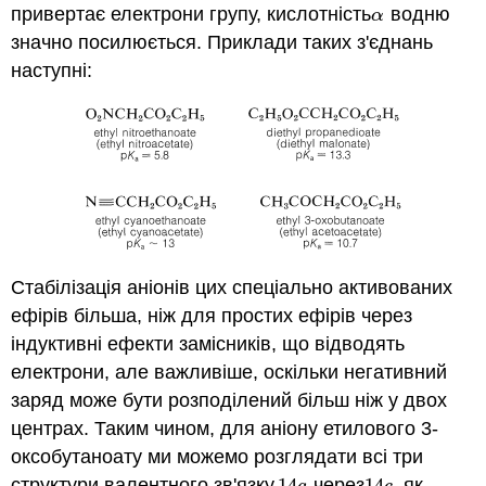
привертає електрони групу, кислотність
водню
α
α
значно посилюється. Приклади таких з'єднань
наступні:
Стабілізація аніонів цих спеціально активованих
ефірів більша, ніж для простих ефірів через
індуктивні ефекти замісників, що відводять
електрони, але важливіше, оскільки негативний
заряд може бути розподілений більш ніж у двох
центрах. Таким чином, для аніону етилового 3-
оксобутаноату ми можемо розглядати всі три
структури валентного зв'язку,
14
через
14
, як
14
a
14
c