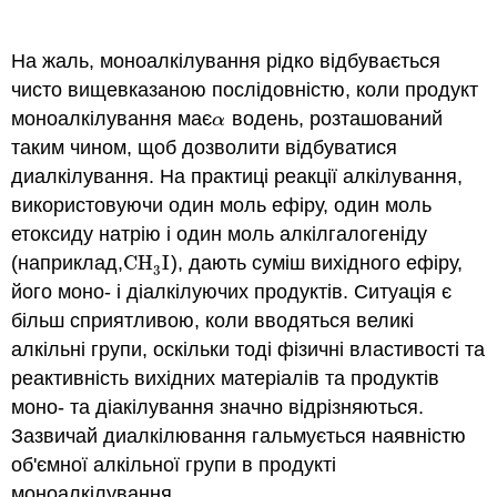
На жаль, моноалкілування рідко відбувається
чисто вищевказаною послідовністю, коли продукт
моноалкілування має
водень, розташований
α
α
таким чином, щоб дозволити відбуватися
диалкілування. На практиці реакції алкілування,
використовуючи один моль ефіру, один моль
етоксиду натрію і один моль алкілгалогеніду
(наприклад,
CH
I
), дають суміш вихідного ефіру,
CH
3
I
3
його моно- і діалкілуючих продуктів. Ситуація є
більш сприятливою, коли вводяться великі
алкільні групи, оскільки тоді фізичні властивості та
реактивність вихідних матеріалів та продуктів
моно- та діакілування значно відрізняються.
Зазвичай диалкілювання гальмується наявністю
об'ємної алкільної групи в продукті
моноалкілування.