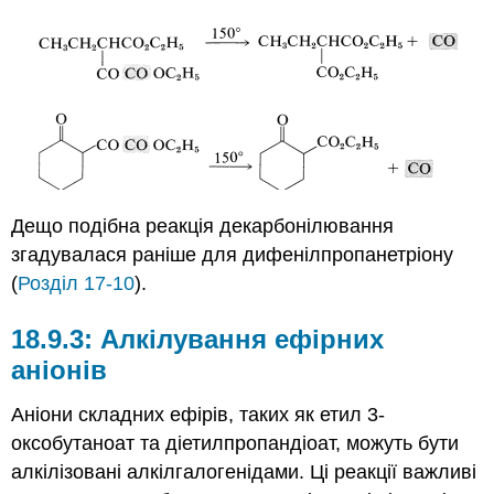
Дещо подібна реакція декарбонілювання
згадувалася раніше для дифенілпропанетріону
(
Розділ 17-10
).
Алкілування ефірних
аніонів
Аніони складних ефірів, таких як етил 3-
оксобутаноат та діетилпропандіоат, можуть бути
алкілізовані алкілгалогенідами. Ці реакції важливі