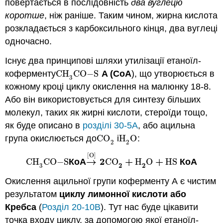
повертається в послідовність
два вуглецю
коротше
, ніж раніше. Таким чином, жирна кислота
розкладається з карбоксильного кінця, два вуглеці
одночасно.
Існує два принципові шляхи утилізації етаноїл-
коферменту
CH
CO
−
S
A (CoA
), що утворюється в
CH
3
CO
−
S
3
кожному кроці циклу окислення на малюнку 18-8.
Або він використовується для синтезу більших
молекул, таких як жирні кислоти, стероїди тощо,
як буде описано в
розділі 30-5А
, або ацильна
група окислюється до
CO
і
H
O
:
CO
2
H
2
O
2
2
[
O
]
→
2
+
+
CH
CO
−
S
КоА
CO
H
O
HS
КоА
CH
3
CO
−
S
→
[
O
]
2
CO
2
+
H
2
O
+
HS
2
2
3
Окислення ацильної групи коферменту А є чистим
результатом
циклу
лимонної кислоти
або
Кребса
(
Розділ 20-10B
). Тут нас буде цікавити
точка входу циклу, за допомогою якої етаноїл-