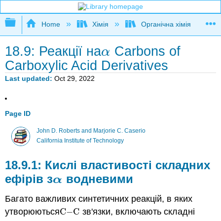
Expand/collapse global hierarchy
Home
Хімія
Органічна хімія
18.9: Реакції на
Carbons of
α
α
Carboxylic Acid Derivatives
Last updated
Oct 29, 2022
Page ID
John D. Roberts and Marjorie C. Caserio
California Institute of Technology
Кислі властивості складних
ефірів з
водневими
α
α
Багато важливих синтетичних реакцій, в яких
утворюються
C
−
C
зв'язки, включають складні
C
−
C