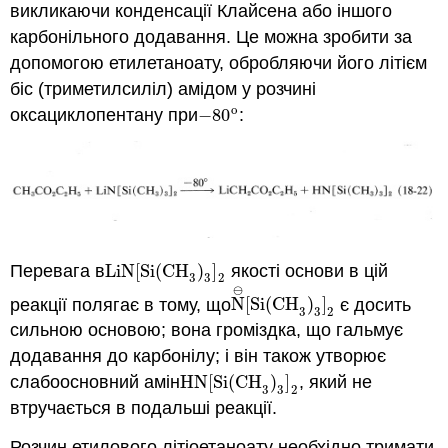
викликаючи конденсації Клайсена або іншого
карбонільного додавання. Це можна зробити за
допомогою етилетаноату, обробляючи його літієм
біс (триметилсиліл) амідом у розчині
o
оксациклопентану при
−
80
:
−
80
o
Перевага в
LiN
[
Si
(
CH
)
]
якості основи в цій
LiN
[
Si
(
CH
3
)
3
]
2
3
3
2
⊖
реакції полягає в тому, що
N
[
Si
(
CH
)
]
є досить
N
⊖
[
Si
(
CH
3
)
3
]
2
3
3
2
сильною основою; вона громіздка, що гальмує
додавання до карбонілу; і він також утворює
слабоосновний амін
HN
[
Si
(
CH
)
]
, який не
HN
[
Si
(
CH
3
)
3
]
2
3
3
2
втручається в подальші реакції.
Розчин етилового літіоетаноату необхідно тримати