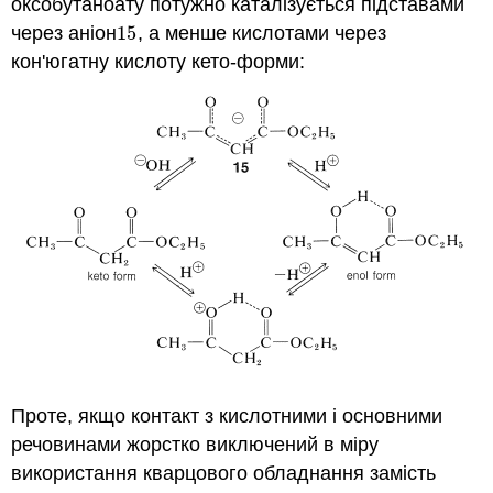
оксобутаноату потужно каталізується підставами
через аніон
15
, а менше кислотами через
15
кон'югатну кислоту кето-форми:
Проте, якщо контакт з кислотними і основними
речовинами жорстко виключений в міру
використання кварцового обладнання замість