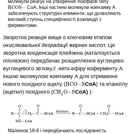
молекули реагує на утворення тіоефірів типу
RCOS
−
CoA. Інші частини молекули коензиму А
RCOS
−
забезпечують структурні елементи, що дозволяють
високий ступінь специфічності взаємодії з
ферментами.
Зворотна реакція вище є ключовим етапом
окислювальної деградації
жирних кислот. Ця
зворотна конденсація Клейзена (каталізується
тіолазою
) передбачає розщеплення вуглецево-
вуглецевого зв'язку
-кето-ефіру коферменту А
β
β
іншою молекулою коензиму А для отримання
нового похідного ацилу (
RCO
−
S
CoA
) та етаноїлу
RCO
−
S
(ацетил) похідного (
CH
O
−
S
CoA)
):
CH
3
O
−
S
3
Малюнок 18-8 і передбачають послідовність