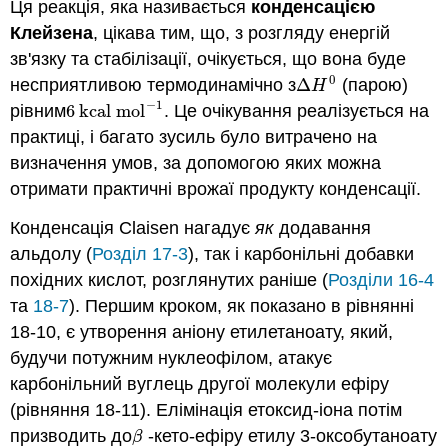
Ця реакція, яка називається
конденсацією
Клейзена
, цікава тим, що, з розгляду енергій
зв'язку та стабілізації, очікується, що вона буде
0
несприятливою термодинамічно з
Δ
(парою)
Δ
H
0
H
−
1
рівним
6
kcal mol
. Це очікування реалізується на
6
kcal mol
−
1
практиці, і багато зусиль було витрачено на
визначення умов, за допомогою яких можна
отримати практичні врожаї продукту конденсації.
Конденсація Claisen нагадує
як
додавання
альдолу (
Розділ 17-3
), так і карбонільні добавки
похідних кислот, розглянутих раніше (
Розділи 16-4
та
18-7
). Першим кроком, як показано в рівнянні
18-10, є утворення аніону етилетаноату, який,
будучи потужним нуклеофілом, атакує
карбонільний вуглець другої молекули ефіру
(рівняння 18-11). Елімінація етоксид-іона потім
призводить до
-кето-ефіру етилу 3-оксобутаноату
β
β