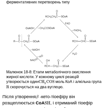
ферментативних перетворень типу
Малюнок 18-8: Етапи метаболічного окислення
жирної кислоти. У кожному циклі реакцій
CH
COS
утворюється один
моль КоА і алкільна група
CH
3
COS
3
R
скорочується на два вуглецю.
R
Після утворення
-кето-тіоефіру він
β
β
розщеплюється
CoA
SH
, і отриманий тіоефір
SH