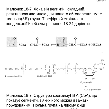
Малюнок 18-7. Хоча він великий і складний,
реактивною частиною для нашого обговорення тут є
(
SH
)
тиольна
група. Тіоефірний еквівалент
(
SH
)
конденсації Клейзена рівняння 18-24 дорівнює
HS
Малюнок 18-7: Структура коензиму
А (CoA), що
HS
показує сегменти, з яких його можна вважати
побудованим. Тіольна група на лівому кінці