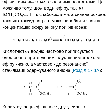
ефіри і викликаються основними реагентами. Це
можливо тому, що
водні ефіру, такі як
α
α
RCH
CO
C
H
, є слабокислими, а сильна основа,
RCH
2
CO
2
C
2
H
5
2
2
2
5
така як етоксид натрію, може виробляти значну
концентрацію ефіру аніону при рівновазі:
Кислотність
водню частково приписується
α
α
електронно-притягуючим індуктивним ефектам
ефіру кисню, а частково - до резонансної
стабілізації одержуваного аніона (
Розділ 17-1А
):
Коли
вуглець ефіру несе другу сильно
α
α