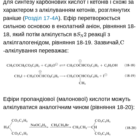
для синтезу карбонових кислот і кетонів і схожі за
характером з алкілуванням кетонів, розглянутих
раніше (
Розділ 17-4A
). Ефір перетворюється
сильною основою в енолатний аніон, рівняння 18-
18, який потім алкілується в
2
реакції з
S
N
2
S
N
алкілгалогенідом, рівняння 18-19. Зазвичай,
C
C
-алкілування переважає:
Ефіри пропандіової (малонової) кислоти можуть
алкілуватися аналогічним чином (рівняння 18-20):