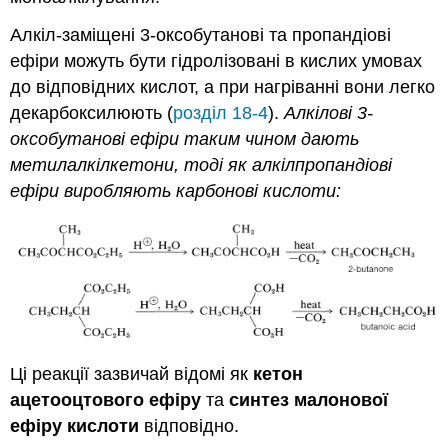
Алкіл-заміщені 3-оксобутанові та пропандіові
ефіри можуть бути гідролізовані в кислих умовах
до відповідних кислот, а при нагріванні вони легко
декарбоксилюють (
розділ 18-4
).
Алкілові 3-
оксобутанові ефіри таким чином дають
метилалкілкетони, тоді як алкілпропандіові
ефіри виробляють карбонові кислоти:
Ці реакції зазвичай відомі як
кетон
ацетооцтового ефіру
та
синтез малонової
ефіру кислоти
відповідно.