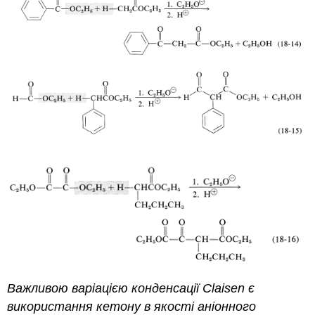
Важливою варіацією конденсації Claisen є
використання кетону в якості аніонного