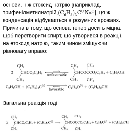
основи, ніж етоксид натрію [наприклад,
⊖
⊕
трифенілметилнатрій,
(
C
H
)
C
Na
], ця ж
(
C
6
H
5
)
3
C
⊖
Na
⊕
6
5
3
конденсація відбувається в розумних врожаях.
Причина в тому, що основа тепер досить міцна,
щоб перетворити спирт, що утворився в реакції,
на етоксид натрію, таким чином зміщуючи
рівновагу вправо:
Загальна реакція тоді