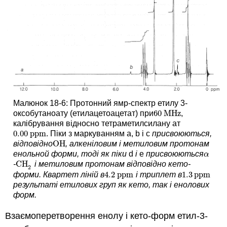
Малюнок 18-6: Протонний ямр-спектр етилу 3-
60
MHz
оксобутаноату (етилацетоацетат) при
,
60
MHz
калібрування відносно тетраметилсилану ат
0.00
ppm
. Піки з маркуванням a, b і c
присвоюються,
0.00
ppm
OH
відповідно
, алкеніловим і метиловим протонам
OH
енольной форми, тоді як піки
d
і
e
присвоюються
α
α
CH
-
і метиловим протонам відповідно кето-
CH
2
2
4.2
ppm
1.3
ppm
форми. Квартет ліній в
і триплет в
4.2
ppm
1.3
ppm
результаті етилових груп як кето, так і енолових
форм.
Взаємоперетворення енолу і кето-форм етил-3-