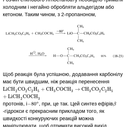
холодним і негайно обробляти альдегідом або
кетоном. Таким чином, з 2-пропаноном,
Щоб реакція була успішною, додавання карбонілу
має бути швидшим, ніж реакція перенесення
LiCH
CO
C
H
+
CH
COCH
→
CH
CO
C
H
LiCH
2
CO
2
C
2
H
5
+
CH
3
COCH
3
→
CH
3
CO
2
C
2
H
5
+
LiCH
2
2
2
5
3
3
3
2
2
5
+
LiCH
COCH
2
3
o
протонів, і
−
80
, при, це так. Цей синтез ефірів
−
80
o
β
β
-гідрокси є прекрасним прикладом того, як
швидкості конкуруючих реакцій можна
маніпулювати, щоб отримати високий вихід