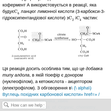
кофермент А використовується в реакції, яка
будує
C
ланцюг лимонної кислоти (3-карбокси-3-
C
6
6
гідроксипентандіової кислоти) з
C
і
C
частин:
C
2
C
4
2
4
Ця реакція досить особлива тим, що це
добавка
типу алдола
, в якій тіоефір є донором
(нуклеофілом), а кетокислота - акцептором
(електрофілом). З обговорення в
\ (\ alpha\)
Вуглець похідних карбонової кислоти» href=» /
Книжкові полиці/Органіка_хімія/
Книга:_basic_principles_of_Organic_chemistry_