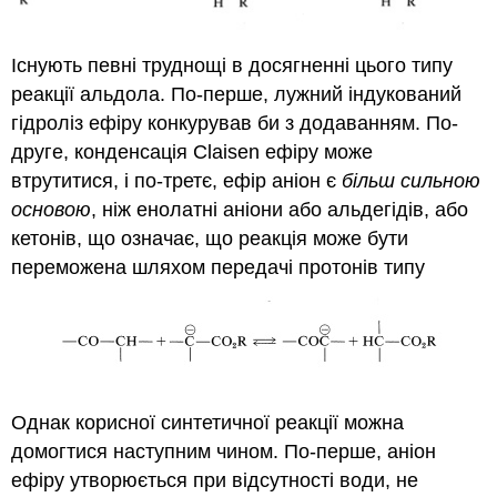
Існують певні труднощі в досягненні цього типу
реакції альдола. По-перше, лужний індукований
гідроліз ефіру конкурував би з додаванням. По-
друге, конденсація Claisen ефіру може
втрутитися, і по-третє, ефір аніон є
більш сильною
основою
, ніж енолатні аніони або альдегідів, або
кетонів, що означає, що реакція може бути
переможена шляхом передачі протонів типу
Однак корисної синтетичної реакції можна
домогтися наступним чином. По-перше, аніон
ефіру утворюється при відсутності води, не