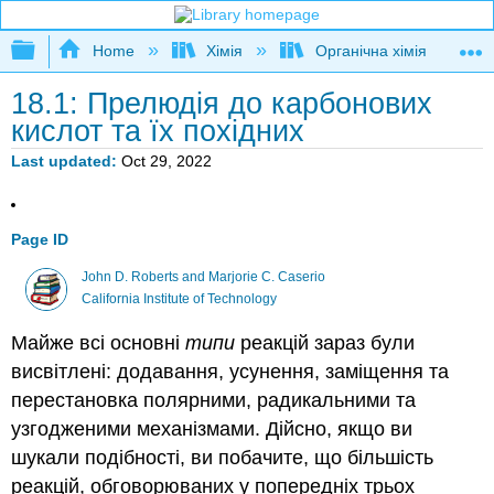
Expand/collapse global hierarchy
Home
Хімія
Органічна хімія
18.1: Прелюдія до карбонових
кислот та їх похідних
Last updated
Oct 29, 2022
Page ID
John D. Roberts and Marjorie C. Caserio
California Institute of Technology
Майже всі основні
типи
реакцій зараз були
висвітлені: додавання, усунення, заміщення та
перестановка полярними, радикальними та
узгодженими механізмами. Дійсно, якщо ви
шукали подібності, ви побачите, що більшість
реакцій, обговорюваних у попередніх трьох