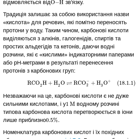
відмовляється від
O
−
H
зв'язку.
O
−
H
Традиція залишає за собою використання назви
«кислота» для речовин, які помітно переносять
протони у воду. Таким чином, карбонові кислоти
виділяються з алкінів, галогенідів, спиртів та
простих альдегідів та кетонів, даючи водні
розчини, які є «кислими» індикаторними паперами
або рН-метрами в результаті перенесення
протонів з карбонових груп:
−
+
⇌
RCO
H
+
H
O
RCO
+
H
O
(18.1.1)
(18.1.1)
RCO
2
H
+
H
2
O
⇌
RCO
2
−
+
H
3
O
+
2
2
2
3
Незважаючи на це, карбонові кислоти є не дуже
сильними кислотами, і у
1
M
водному розчині
1
M
типова карбонова кислота перетворюється в іони
лише приблизно
0.5
%
.
0.5
%
Номенклатура карбонових кислот і їх похідних