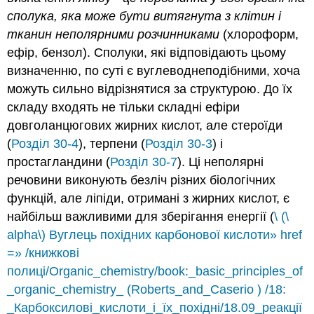
сполука, яка може бути витягнута з клітин і
тканин неполярними розчинниками
(хлороформ,
ефір, бензол). Сполуки, які відповідають цьому
визначенню, по суті є вуглеводнеподібними, хоча
можуть сильно відрізнятися за структурою. До їх
складу входять не тільки складні ефіри
довголанцюгових жирних кислот, але стероїди
(
Розділ 30-4
), терпени (
Розділ 30-3
) і
простагландини (
Розділ 30-7
). Ці неполярні
речовини виконують безліч різних біологічних
функцій, але ліпіди, отримані з жирних кислот, є
найбільш важливими для зберігання енергії (
\ (\
alpha\) Вуглець похідних карбонової кислоти» href
=» /книжкові
полиці/Organic_chemistry/book:_basic_principles_of
_organic_chemistry_ (Roberts_and_Caserio ) /18:
_Карбоксилові_кислоти_і_їх_похідні/18.09_реакції