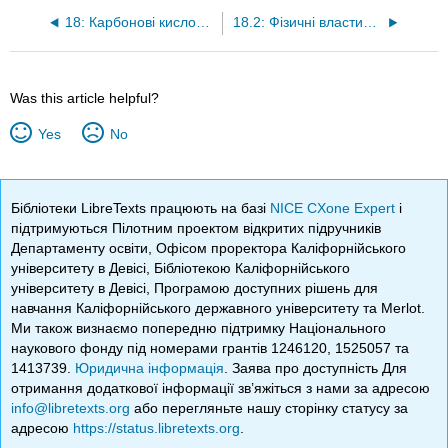
18: Карбонові кислоти та їх похідні
18.2: Фізичні властивості карбонових кислот
Was this article helpful?
Yes
No
Бібліотеки LibreTexts працюють на базі
NICE CXone Expert
і
підтримуються Пілотним проектом відкритих підручників
Департаменту освіти, Офісом проректора Каліфорнійського
університету в Девісі, Бібліотекою Каліфорнійського
університету в Девісі, Програмою доступних рішень для
навчання Каліфорнійського державного університету та Merlot.
Ми також визнаємо попередню підтримку Національного
наукового фонду під номерами грантів 1246120, 1525057 та
1413739.
Юридична інформація
. Заява про доступність Для
отримання додаткової інформації зв’яжіться з нами за адресою
info@libretexts.org
або перегляньте нашу сторінку статусу за
адресою
https://status.libretexts.org
.