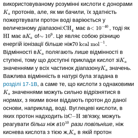
використовуваному розумінні кислоти є донорами
протонів, але, як ми бачили, їх здатність
K
a
K
a
пожертвувати протон воді варіюється у
−
40
величезному діапазоні:
CH
має a
<
10
, тоді як
CH
4
<
10
−
40
4
9
HI
має a
of
∼
10
. Це являє собою різницю
HI
K
a
∼
10
9
K
a
−
1
енергій іонізації більше ніж
70
kcal mol
.
70
kcal mol
−
1
Відмінності в
полягають лише відмінності в
K
a
K
a
ступені, тому що доступні приклади кислот зі
K
a
K
a
значеннями у всіх частинок діапазону
значень.
K
a
K
a
Важлива відмінність в натурі була згадана в
розділі 17-1В
, а саме те, що кислоти з однаковими
значеннями можуть сильно відрізнятися в
K
a
K
a
нормах
, з якими вони віддають протон до даної
основи, наприклад, воді. Вуглецеві кислоти, в
яких протон надходить із
C
−
H
зв'язку, можуть
C
−
H
10
реагувати
більш ніж в
10
рази повільніше
, ніж
10
10
киснева кислота з тією ж,
в якій протон
K
a
K
a