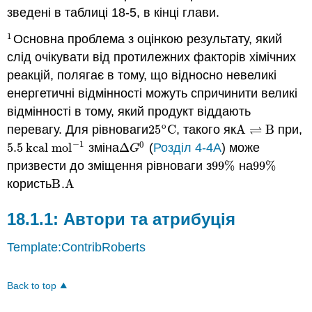
зведені в таблиці 18-5, в кінці глави.
1
Основна проблема з оцінкою результату, який
1
слід очікувати від протилежних факторів хімічних
реакцій, полягає в тому, що відносно невеликі
енергетичні відмінності можуть спричинити великі
відмінності в тому, який продукт віддають
o
⇌
перевагу. Для рівноваги
25
C
, такого як
A
B
при,
25
o
C
A
⇌
B
−
1
0
5.5
kcal mol
зміна
Δ
(
Розділ 4-4A
) може
5.5
kcal mol
−
1
Δ
G
0
G
призвести до зміщення рівноваги з
99
%
на
99
%
99
%
99
%
користь
B
.
A
B
A
Автори та атрибуція
Template:ContribRoberts
Back to top