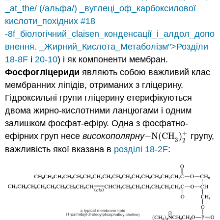
_at_the/ (/альфа/) _вуглеці_оф_карбоксилової
кислоти_похідних #18
-8f_біологічний_claisen_конденсації_і_алдол_допо
внення. _Жирний_Кислота_Метаболізм">Розділи
18-8F
і
20-10
) і як компоненти мембран.
Фосфогліцериди
являють собою важливий клас
мембранних ліпідів, отриманих з гліцерину.
Гідроксильні групи гліцерину етерифікуються
двома жирно-кислотними ланцюгами і одним
залишком фосфат-ефіру. Одна з фосфатно-
+
ефірних груп несе
високополярну
−
N
(
CH
)
групу,
−
N
(
CH
3
)
2
+
3
2
важливість якої вказана в
розділі 18-2F
: