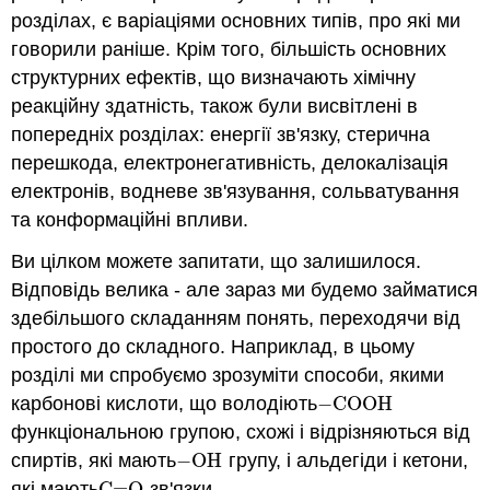
розділах, є варіаціями основних типів, про які ми
говорили раніше. Крім того, більшість основних
структурних ефектів, що визначають хімічну
реакційну здатність, також були висвітлені в
попередніх розділах: енергії зв'язку, стерична
перешкода, електронегативність, делокалізація
електронів, водневе зв'язування, сольватування
та конформаційні впливи.
Ви цілком можете запитати, що залишилося.
Відповідь велика - але зараз ми будемо займатися
здебільшого складанням понять, переходячи від
простого до складного. Наприклад, в цьому
розділі ми спробуємо зрозуміти способи, якими
карбонові кислоти, що володіють
−
COOH
−
COOH
функціональною групою, схожі і відрізняються від
спиртів, які мають
−
OH
групу, і альдегіди і кетони,
−
OH
які мають
C
=
O
зв'язки.