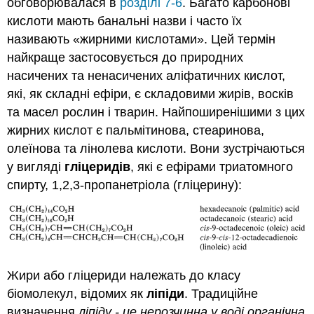
обговорювалася в
розділі 7-6
. Багато карбонові
кислоти мають банальні назви і часто їх
називають «жирними кислотами». Цей термін
найкраще застосовується до природних
насичених та ненасичених аліфатичних кислот,
які, як складні ефіри, є складовими жирів, восків
та масел рослин і тварин. Найпоширенішими з цих
жирних кислот є пальмітинова, стеаринова,
олеїнова та лінолева кислоти. Вони зустрічаються
у вигляді
гліцеридів
, які є ефірами триатомного
спирту, 1,2,3-пропанетріола (гліцерину):
Жири або гліцериди належать до класу
біомолекул, відомих як
ліпіди
. Традиційне
визначення
ліпіду - це нерозчинна у воді органічна