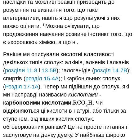
наслідки та можливі реакції призводить до
розуміння та визнання того, що таке
альтернативи, навіть якщо результуючі з них
1
важко оцінити.
Можна очікувати, що
1
продовження навчання розвине інстинкт того, що
є «хорошою» хімією, а що ні.
Раніше ми описували кислотні властивості
декількох типів сполук: алкінів, алкенів і алканів
(
розділи 11-8
і
13-5B
); галогенідів (
розділ 14-7B
);
спиртів (
розділ 15-4A
); і карбонільних сполук
(
Розділ 17-1А
). Тепер ми підійшли до сполук, які
ми насправді називаємо
кислотами
-
карбоновими кислотами
,
RCO
H
. Чи
RCO
2
H
2
відрізняються ці кислоти в натурі, або тільки за
ступенем, від інших кислих сполук,
обговорюваних раніше? Це не просте питання і
заслуговує на деяку думку. У найбільш широко