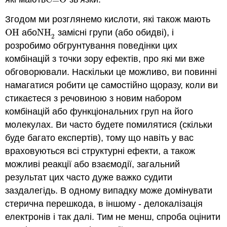
C
=
O
Згодом ми розглянемо кислоти, які також мають
OH
або
NH
замісні групи (або обидві), і
OH
NH
2
2
розробимо обгрунтування поведінки цих
комбінацій з точки зору ефектів, про які ми вже
обговорювали. Наскільки це можливо, ви повинні
намагатися робити це самостійно щоразу, коли ви
стикаєтеся з речовиною з новим набором
комбінацій або функціональних груп на його
молекулах. Ви часто будете помилятися (скільки
буде багато експертів), тому що навіть у вас
враховуються всі структурні ефекти, а також
можливі реакції або взаємодії, загальний
результат цих часто дуже важко судити
заздалегідь. В одному випадку може домінувати
стерична перешкода, в іншому - делокалізація
електронів і так далі. Тим не менш, спроба оцінити