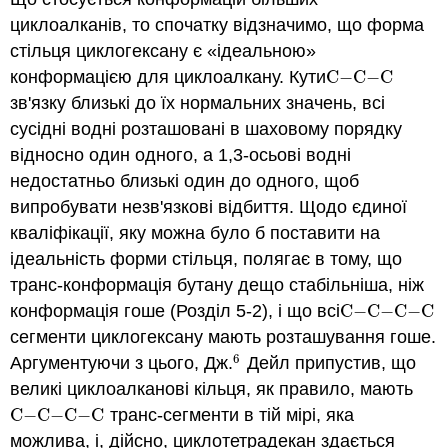
циклоалканів, то спочатку відзначимо, що форма
стільця циклогексану є «ідеальною»
конформацією для циклоалкану. Кути
C
−
C
−
C
C
−
C
−
C
зв'язку близькі до їх нормальних значень, всі
сусідні водні розташовані в шаховому порядку
відносно один одного, а 1,3-осьові водні
недостатньо близькі один до одного, щоб
випробувати незв'язкові відбиття. Щодо єдиної
кваліфікації, яку можна було б поставити на
ідеальність форми стільця, полягає в тому, що
транс-конформація бутану дещо стабільніша, ніж
конформація гоше (Розділ 5-2), і що всі
C
−
C
−
C
−
C
C
−
C
−
C
−
C
сегменти циклогексану мають розташування гоше.
6
Аргументуючи з цього, Дж.
Дейл припустив, що
6
великі циклоалканові кільця, як правило, мають
C
−
C
−
C
−
C
транс-сегменти в тій мірі, яка
C
−
C
−
C
−
C
можлива, і, дійсно, циклотетрадекан здається