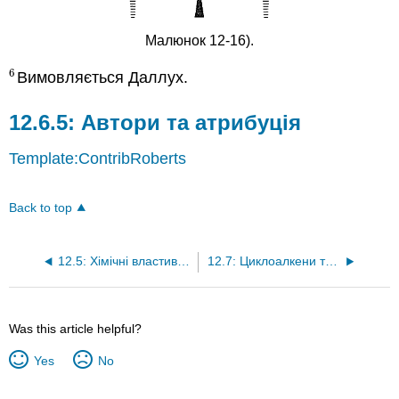
Малюнок 12-16).
6
Вимовляється Даллух.
6
Автори та атрибуція
Template:ContribRoberts
Back to top
12.5: Хімічні властивості
12.7: Циклоалкени та Циклоалкани
Was this article helpful?
Yes
No