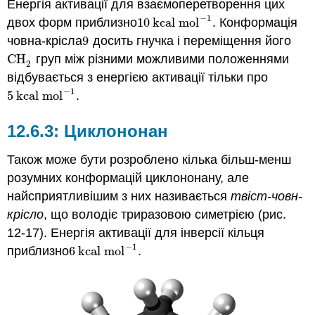
Енергія активації для взаємоперетворення цих
−
1
двох форм приблизно
10
kcal mol
. Конформація
10
kcal mol
−
1
човна-крісла
9
досить гнучка і переміщення його
9
CH
груп між різними можливими положеннями
CH
2
2
відбувається з енергією активації тільки про
−
1
5
kcal mol
.
5
kcal mol
−
1
Циклононан
Також може бути розроблено кілька більш-менш
розумних конформацій циклононану, але
найсприятливішим з них називається
твіст-човн-
крісло
, що володіє триразовою симетрією (рис.
12-17). Енергія активації для інверсії кільця
−
1
приблизно
6
kcal mol
.
6
kcal mol
−
1