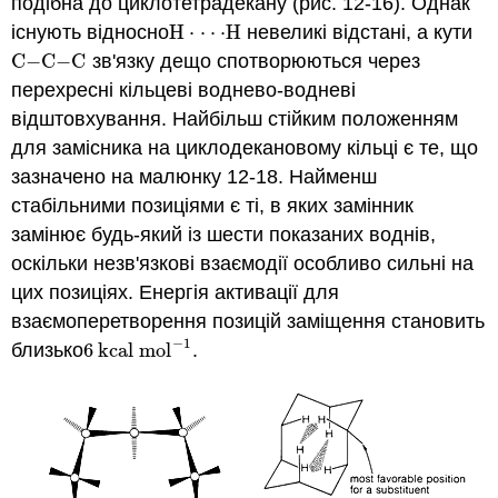
подібна до циклотетрадекану (рис. 12-16). Однак
існують відносно
H
⋅
⋅
⋅
⋅
H
невеликі відстані, а кути
H
⋅
⋅
⋅
⋅
H
C
−
C
−
C
зв'язку дещо спотворюються через
C
−
C
−
C
перехресні кільцеві воднево-водневі
відштовхування. Найбільш стійким положенням
для замісника на циклодекановому кільці є те, що
зазначено на малюнку 12-18. Найменш
стабільними позиціями є ті, в яких замінник
замінює будь-який із шести показаних воднів,
оскільки незв'язкові взаємодії особливо сильні на
цих позиціях. Енергія активації для
взаємоперетворення позицій заміщення становить
−
1
близько
6
kcal mol
.
6
kcal mol
−
1