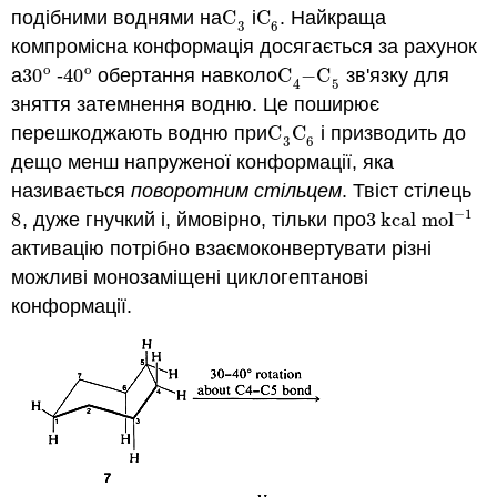
подібними воднями на
C
і
C
. Найкраща
C
3
C
6
3
6
компромісна конформація досягається за рахунок
o
o
а
30
-
40
обертання навколо
C
−
C
зв'язку для
30
o
40
o
C
4
−
C
5
5
4
зняття затемнення водню. Це поширює
перешкоджають водню при
C
C
і призводить до
C
3
C
6
3
6
дещо менш напруженої конформації, яка
називається
поворотним стільцем
. Твіст стілець
−
1
8
, дуже гнучкий і, ймовірно, тільки про
3
kcal mol
8
3
kcal mol
−
1
активацію потрібно взаємоконвертувати різні
можливі монозаміщені циклогептанові
конформації.