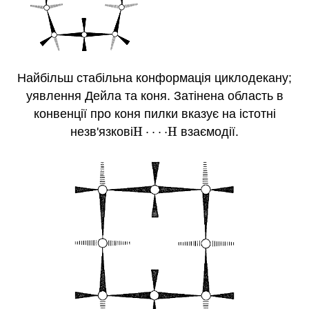
Найбільш стабільна конформація циклодекану;
уявлення Дейла та коня. Затінена область в
конвенції про коня пилки вказує на істотні
незв'язкові
H
⋅
⋅
⋅
⋅
H
взаємодії.
H
⋅
⋅
⋅
⋅
H