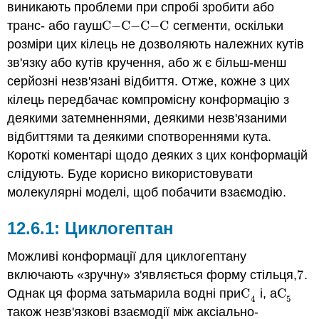
виникають проблеми при спробі зробити або
транс- або гауш
C
−
C
−
C
−
C
сегменти, оскільки
C
−
C
−
C
−
C
розміри цих кілець не дозволяють належних кутів
зв'язку або кутів кручення, або ж є більш-менш
серйозні незв'язані відбиття. Отже, кожне з цих
кілець передбачає компромісну конформацію з
деякими затемненнями, деякими незв'язаними
відбиттями та деякими спотвореннями кута.
Короткі коментарі щодо деяких з цих конформацій
слідують. Буде корисно використовувати
молекулярні моделі, щоб побачити взаємодію.
Циклогептан
Можливі конформації для циклогептану
включають «зручну» з'являється форму стільця,
7
.
7
Однак ця форма затьмарила водні при
C
і, а
C
C
4
C
5
5
4
також незв'язкові взаємодії між аксіально-