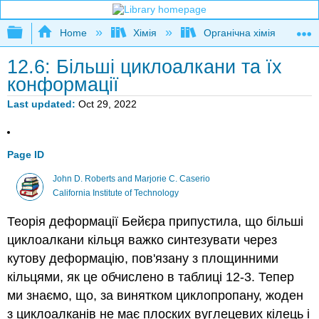
Expand/collapse global hierarchy
Home
Хімія
Органічна хімія
12.6: Більші циклоалкани та їх
конформації
Last updated
Oct 29, 2022
Page ID
John D. Roberts and Marjorie C. Caserio
California Institute of Technology
Теорія деформації Бейєра припустила, що більші
циклоалкани кільця важко синтезувати через
кутову деформацію, пов'язану з площинними
кільцями, як це обчислено в таблиці 12-3. Тепер
ми знаємо, що, за винятком циклопропану, жоден
з циклоалканів не має плоских вуглецевих кілець і