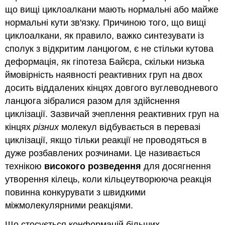
що вищі циклоалкани мають нормальні або майже
нормальні кути зв'язку. Причиною того, що вищі
циклоалкани, як правило, важко синтезувати із
сполук з відкритим ланцюгом, є не стільки кутова
деформація, як гіпотеза Байєра, скільки низька
ймовірність наявності реактивних груп на двох
досить віддалених кінцях довгого вуглеводневого
ланцюга зібралися разом для здійснення
циклізації. Зазвичай зчеплення реактивних груп на
кінцях
різних
молекул відбувається в перевазі
циклізації, якщо тільки реакції не проводяться в
дуже розбавлених розчинами. Це називається
технікою
високого розведення
для досягнення
утворення кілець, коли кільцеутворююча реакція
повинна конкурувати з швидкими
міжмолекулярними реакціями.
Що стосується конформацій більших