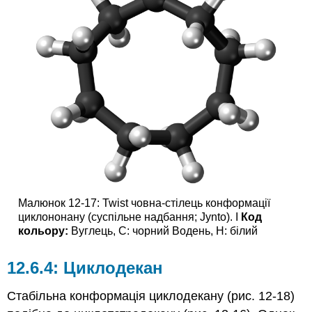
Малюнок 12-17: Twist човна-стілець конформації
циклононану (суспільне надбання; Jynto). I
Код
кольору
:
Вуглець, C: чорний Водень, H: білий
Циклодекан
Стабільна конформація циклодекану (рис. 12-18)