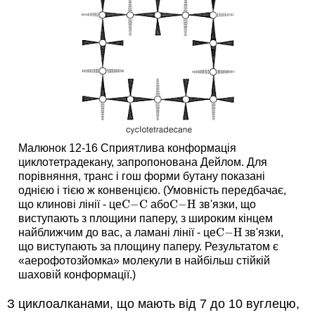
Малюнок 12-16 Сприятлива конформація
циклотетрадекану, запропонована Дейлом. Для
порівняння, транс і гош форми бутану показані
однією і тією ж конвенцією. (Умовність передбачає,
C
−
C
C
−
H
що клинові лінії - це
або
зв'язки, що
C
−
C
C
−
H
виступають з площини паперу, з широким кінцем
C
−
H
найближчим до вас, а ламані лінії - це
зв'язки,
C
−
H
що виступають за площину паперу. Результатом є
«аерофотозйомка» молекули в найбільш стійкій
шаховій конформації.)
З циклоалканами, що мають від 7 до 10 вуглецю,