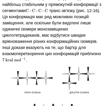
найбільш стабільним у прямокутній конформації з
сегментами
C
−
C
−
C
−
C
транс-зв'язку (рис. 12-16).
C
−
C
−
C
−
C
Ця конформація має ряд можливих позицій
заміщення, але оскільки були виділені лише
одиничні ізомери монозаміщених
циклотетрадеканів, має відбутися швидке
врівноваження різних конформаційних ізомерів.
Інші докази вказують на те, що бар'єр для
взаємоперетворення цих конформацій приблизно
−
1
7
kcal mol
.
7
kcal mol
−
1