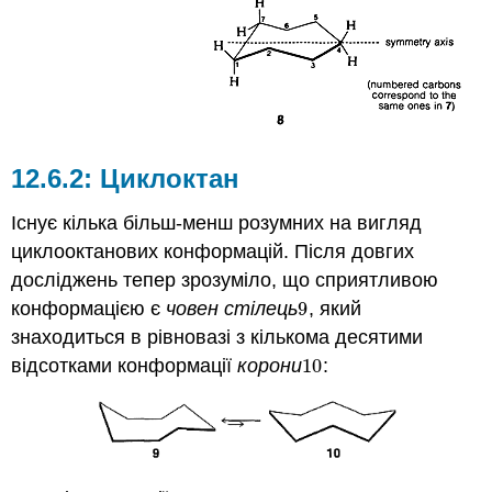
Циклоктан
Існує кілька більш-менш розумних на вигляд
циклооктанових конформацій. Після довгих
досліджень тепер зрозуміло, що сприятливою
конформацією є
човен стілець
9
, який
9
знаходиться в рівновазі з кількома десятими
відсотками конформації
корони
10
:
10