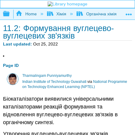
Expand/collapse global hierarchy
Home
Хімія
Органічна хімія
11.2: Формування вуглецево-
вуглецевих зв'язків
Last updated
Oct 25, 2022
Page ID
Tharmalingam Punniyamurthy
Indian Institute of Technology Guwahati
via
National Programme
on Technology Enhanced Learning (NPTEL)
Біокаталізатори виявилися універсальними
каталізаторами реакцій формування та
відновлення вуглецево-вуглецевих зв'язків в
органічному синтезі.
Утворення вуглецево-вуглецевих зв'язків