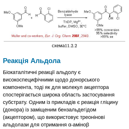
11.2.
2
схема
11.2.
2
Реакція Альдола
Біокаталітичні реакції альдолу є
високоспецифічними щодо донорського
компонента, тоді як для молекул акцептора
спостерігається широка область застосування
субстрату. Одним із прикладів є реакція гліцину
(донора) із заміщеним бензальдегідом
(акцептором), що використовує треонінові
альдолази для отримання α-аміноβ