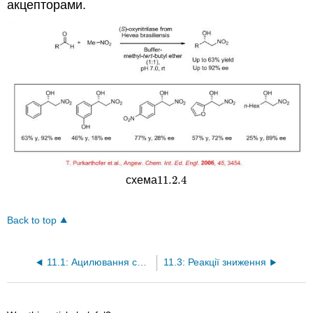
акцепторами.
11.2.
4
схема
11.2.
4
Back to top
11.1: Ацилювання спиртів та амінів
11.3: Реакції зниження