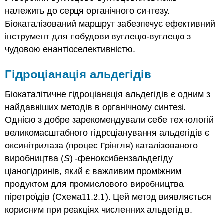
належить до серця органічного синтезу.
Біокаталізований маршрут забезпечує ефективний
інструмент для побудови вуглецю-вуглецю з
чудовою енантіоселективністю.
Гідроціанація альдегідів
Біокаталітичне гідроціанація альдегідів є одним з
найдавніших методів в органічному синтезі.
Однією з добре зарекомендували себе технологій
великомасштабного гідроціанування альдегідів є
оксинітрилаза (процес Грінгля) каталізованого
виробництва (
S
) -феноксибензальдегіду
ціаногідринів, який є важливим проміжним
продуктом для промислового виробництва
піретроїдів (Схема
11.2.
1
). Цей метод виявляється
11.2.
1
корисним при реакціях численних альдегідів.