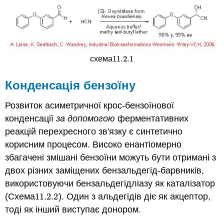
11.2.
1
схема
11.2.
1
Конденсація бензоїну
Розвиток асиметричної крос-бензоїнової
конденсації
за допомогою
ферментативних
реакцій перехресного зв'язку є синтетично
корисним процесом. Високо енантіомерно
збагачені змішані бензоїни можуть бути отримані з
двох різних заміщених бензальдегід-барвників,
використовуючи бензальдегідліазу як каталізатор
(Схема
11.2.
2
). Один з альдегідів діє як акцептор,
11.2.
2
тоді як інший виступає донором.