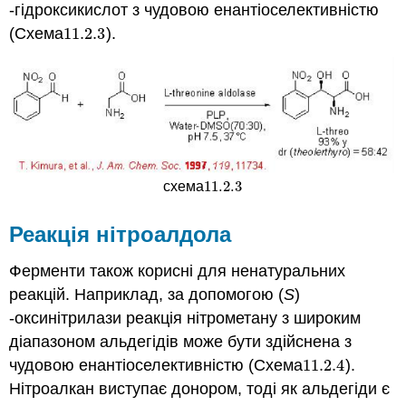
-гідроксикислот з чудовою енантіоселективністю
(Схема
11.2.
3
).
11.2.
3
11.2.
3
схема
11.2.
3
Реакція нітроалдола
Ферменти також корисні для ненатуральних
реакцій. Наприклад, за допомогою (
S
)
-оксинітрилази реакція нітрометану з широким
діапазоном альдегідів може бути здійснена з
чудовою енантіоселективністю (Схема
11.2.
4
).
11.2.
4
Нітроалкан виступає донором, тоді як альдегіди є