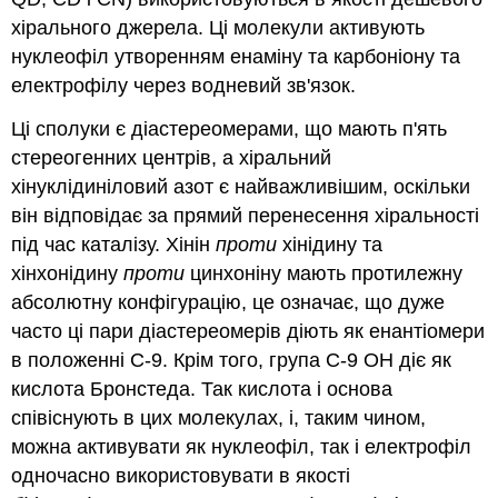
хірального джерела. Ці молекули активують
нуклеофіл утворенням енаміну та карбоніону та
електрофілу через водневий зв'язок.
Ці сполуки є діастереомерами, що мають п'ять
стереогенних центрів, а хіральний
хінуклідиніловий азот є найважливішим, оскільки
він відповідає за прямий перенесення хіральності
під час каталізу. Хінін
проти
хінідину та
хінхонідину
проти
цинхоніну мають протилежну
абсолютну конфігурацію, це означає, що дуже
часто ці пари діастереомерів діють як енантіомери
в положенні С-9. Крім того, група C-9 OH діє як
кислота Бронстеда. Так кислота і основа
співіснують в цих молекулах, і, таким чином,
можна активувати як нуклеофіл, так і електрофіл
одночасно використовувати в якості