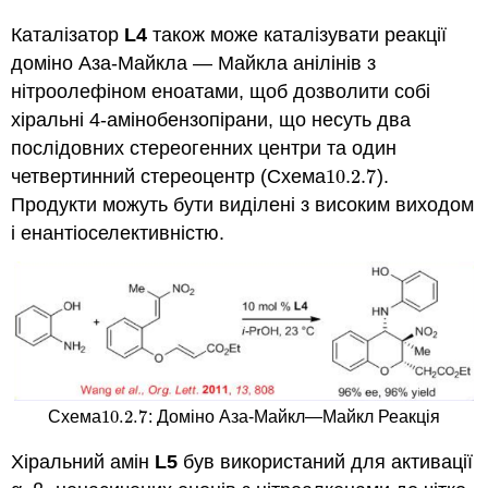
Каталізатор
L4
також може каталізувати реакції
доміно Аза-Майкла — Майкла анілінів з
нітроолефіном еноатами, щоб дозволити собі
хіральні 4-амінобензопірани, що несуть два
послідовних стереогенних центри та один
четвертинний стереоцентр (Схема
10.2.
7
).
10.2.
7
Продукти можуть бути виділені з високим виходом
і енантіоселективністю.
10.2.
7
Схема
: Доміно Аза-Майкл—Майкл Реакція
10.2.
7
Хіральний амін
L5
був використаний для активації