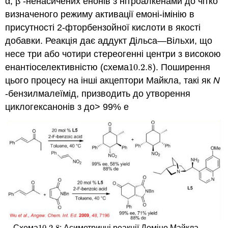
α, β -ненасичених енонів з нітроалкенами до чітко
визначеного режиму активації емоні-імінію в
присутності 2-фторбензойної кислоти в якості
добавки. Реакція дає аддукт Дільса—Вільхи, що
несе три або чотири стереогенні центри з високою
енантіоселективністю (схема
10.2.
8
). Поширення
10.2.
8
цього процесу на інші акцептори Майкла, такі як
N
-бензилмалеїмід, призводить до утворення
циклогексанонів з до> 99% е
10.2.
8
Схема
: Асиметричні реакції Доміно Майкла —