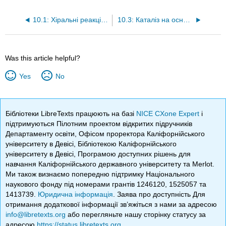
10.1: Хіральні реакції на основі проліну
10.3: Каталіз на основі тіосечовини
Was this article helpful?
Yes
No
Бібліотеки LibreTexts працюють на базі
NICE CXone Expert
і
підтримуються Пілотним проектом відкритих підручників
Департаменту освіти, Офісом проректора Каліфорнійського
університету в Девісі, Бібліотекою Каліфорнійського
університету в Девісі, Програмою доступних рішень для
навчання Каліфорнійського державного університету та Merlot.
Ми також визнаємо попередню підтримку Національного
наукового фонду під номерами грантів 1246120, 1525057 та
1413739.
Юридична інформація
. Заява про доступність Для
отримання додаткової інформації зв’яжіться з нами за адресою
info@libretexts.org
або перегляньте нашу сторінку статусу за
адресою
https://status.libretexts.org
.