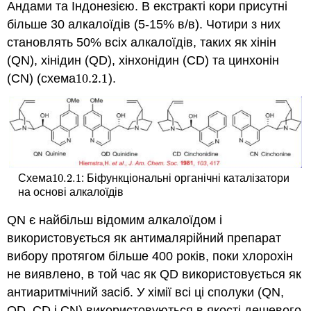
Андами та Індонезією. В екстракті кори присутні
більше 30 алкалоїдів (5-15% в/в). Чотири з них
становлять 50% всіх алкалоїдів, таких як хінін
(QN), хінідин (QD), хінхонідин (CD) та цинхонін
(CN) (схема
10.2.
1
).
10.2.
1
10.2.
1
Схема
: Біфункціональні органічні каталізатори
10.2.
1
на основі алкалоїдів
QN є найбільш відомим алкалоїдом і
використовується як антималярійний препарат
вибору протягом більше 400 років, поки хлорохін
не виявлено, в той час як QD використовується як
антиаритмічний засіб. У хімії всі ці сполуки (QN,
QD, CD і CN) використовуються в якості дешевого