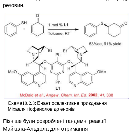
речовин.
10.2.
3
Схема
: Енантіоселективне приєднання
10.2.
3
Міхаеля тіофенолов до енонів
Пізніше були розроблені тандемні реакції
Майкала-Альдола для отримання