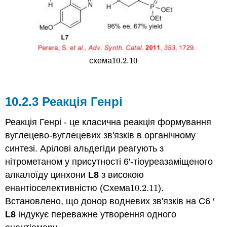
10.2.
10
схема
10.2.
10
10.2.3 Реакція Генрі
Реакція Генрі - це класична реакція формування
вуглецево-вуглецевих зв'язків в органічному
синтезі. Арілові альдегіди реагують з
нітрометаном у присутності 6'-тіоуреазаміщеного
алкалоїду цинхони
L8
з високою
енантіоселективністю (Схема
10.2.
11
).
10.2.
11
Встановлено, що донор водневих зв'язків на C6 ′
L8
індукує переважне утворення одного