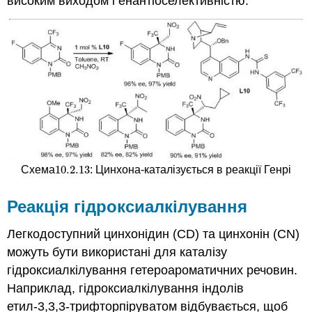
високим виходом і енантіоселективністю.
10.2.
13
Схема
: Цинхона-каталізується в реакції Генрі
10.2.
13
Реакція гідроксиалкілування
Легкодоступний цинхонідин (CD) та цинхонін (CN)
можуть бути використані для каталізу
гідроксиалкілування гетероароматичних речовин.
Наприклад, гідроксиалкілування індолів
етил-3,3,3-трифторпіруватом відбувається, щоб