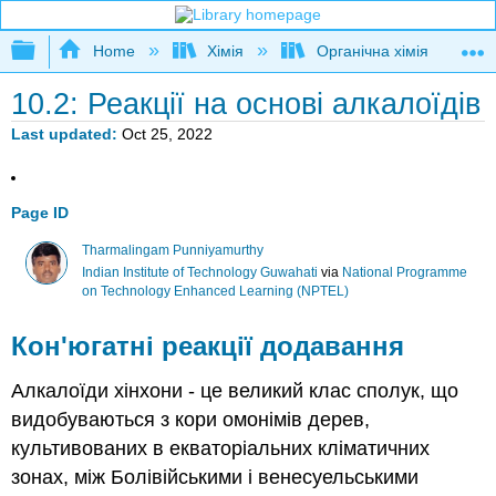
Expand/collapse global hierarchy
Home
Хімія
Органічна хімія
10.2: Реакції на основі алкалоїдів
Last updated
Oct 25, 2022
Page ID
Tharmalingam Punniyamurthy
Indian Institute of Technology Guwahati
via
National Programme
on Technology Enhanced Learning (NPTEL)
Кон'югатні реакції додавання
Алкалоїди хінхони - це великий клас сполук, що
видобуваються з кори омонімів дерев,
культивованих в екваторіальних кліматичних
зонах, між Болівійськими і венесуельськими