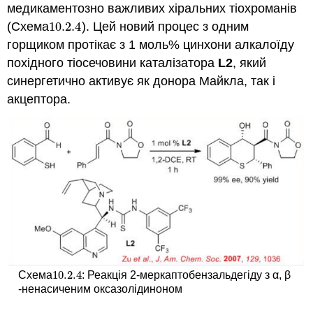
медикаментозно важливих хіральних тіохроманів
(Схема
10.2.
4
). Цей новий процес з одним
10.2.
4
горщиком протікає з 1 моль% цинхони алкалоїду
похідного тіосечовини каталізатора
L2
, який
синергетично активує як донора Майкла, так і
акцептора.
10.2.
4
Схема
: Реакція 2-меркаптобензальдегіду з α, β
10.2.
4
-ненасиченим оксазолідиноном