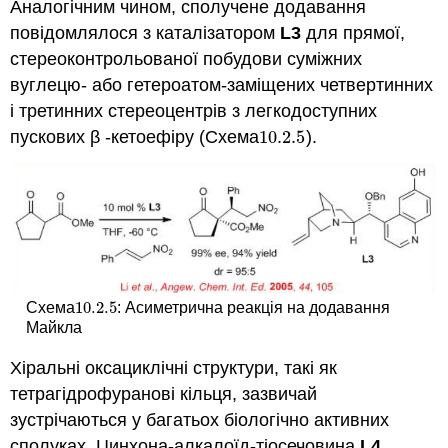
Аналогічним чином, сполучене додавання
повідомлялося з каталізатором
L3
для прямої,
стереоконтрольованої побудови суміжних
вуглецю- або гетероатом-заміщених четвертинних
і третинних стереоцентрів з легкодоступних
пускових β -кетоефіру (Схема
10.2.
5
).
10.2.
5
10.2.
5
Схема
: Асиметрична реакція на додавання
10.2.
5
Майкла
Хіральні оксациклічні структури, такі як
тетрагідрофуранові кільця, зазвичай
зустрічаються у багатьох біологічно активних
сполуках. Цинхона-алкалоїд-тіосечовина
L4