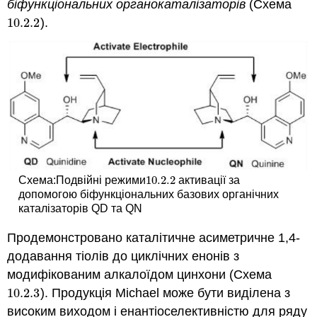
біфункціональних органокаталізаторів
(Схема
10.2.
2
).
10.2.
2
10.2.
2
Схема:Подвійні режими
активації за
10.2.
2
допомогою біфункціональних базових органічних
каталізаторів QD та QN
Продемонстровано каталітичне асиметричне 1,4-
додавання тіолів до циклічних енонів з
модифікованим алкалоїдом цинхони (Схема
10.2.
3
). Продукція Michael може бути виділена з
10.2.
3
високим виходом і енантіоселективністю для ряду