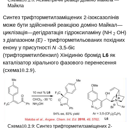
10.2.
8
Майкла
Синтез трифторметилзаміщених 2-ізоксазолінів
може бути здійснений реакцією доміно Майкал—
циклізація—дегідратація гідроксиламіну (NH
OH)
2
з діапазоном
(Е) -
трифторметильованих похідних
енону у присутності
N
-3,5-біс
(трифторметилбензил) Хінідинію бромід
L6
як
каталізатор хірального фазового перенесення
(схема
10.2.
9
).
10.2.
9
10.2.
9
Схема
: Синтез трифторметилзаміщених 2-
10.2.
9