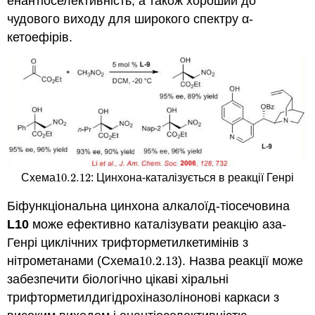
енантіоселективність, а також хороший до
чудового виходу для широкого спектру α-
кетоефірів.
10.2.
12
Схема
: Цинхона-каталізується в реакції Генрі
10.2.
12
Біфункціональна цинхона алкалоїд-тіосечовина
L10
може ефективно каталізувати реакцію аза-
Генрі циклічних трифторметилкетимінів з
нітрометанами (Схема
10.2.
13
). Назва реакції може
10.2.
13
забезпечити біологічно цікаві хіральні
трифторметилдигідрохіназолінонові каркаси з