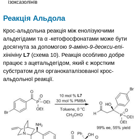
ізоксазолінів
Реакція Альдола
Крос-альдольна реакція між енолізуючими
альдегідами та α -кетофосфонатами може бути
досягнута за допомогою
9-аміно-9-деокси-епі-
хінініну
L7
(схема 10). Реакція особливо добре
працює з ацетальдегідом, який є жорстким
субстратом для органокаталізованої крос-
альдольної реакції.