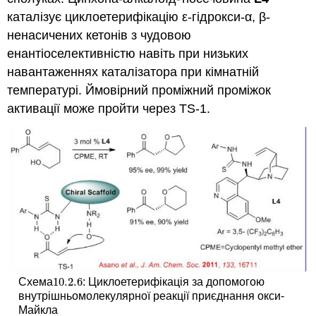
каталізує циклоетерифікацію ε-гідрокси-α, β-
ненасичених кетонів з чудовою
енантіоселективністю навіть при низьких
навантаженнях каталізатора при кімнатній
температурі. Ймовірний проміжний проміжок
активації може пройти через TS-1.
10.2.
6
Схема
: Циклоетерифікація за допомогою
10.2.
6
внутрішньомолекулярної реакції приєднання окси-
Майкла