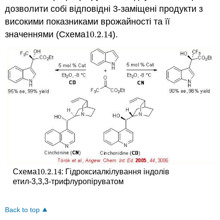
дозволити собі відповідні 3-заміщені продукти з
високими показниками врожайності та її
значеннями (Схема
10.2.
14
).
10.2.
14
10.2.
14
Схема
: Гідроксиалкілування індолів
10.2.
14
етил-3,3,3-трифлуропіруватом
Back to top