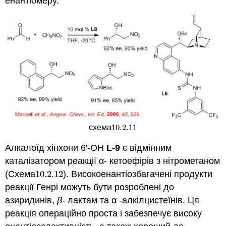
енантіомеру.
10.2.
11
схема
10.2.
11
Алкалоїд хінхони 6'-ОН
L-9
є відмінним
каталізатором реакції α- кетоефірів з нітрометаном
(Схема
10.2.
12
). Високоенантіозбагачені продукти
10.2.
12
реакції Генрі можуть бути розроблені до
азиридинів,
β-
лактам та α -алкілцистеїнів. Ця
реакція операційно проста і забезпечує високу