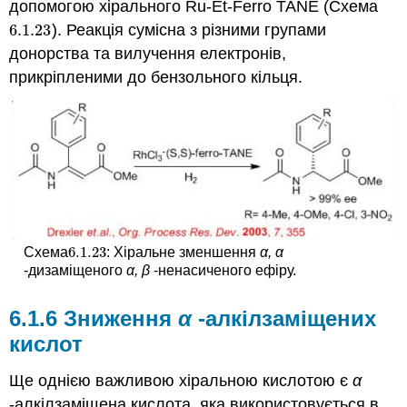
допомогою хірального Ru-Et-Ferro TANE (Схема
6.1.
23
). Реакція сумісна з різними групами
6.1.
23
донорства та вилучення електронів,
прикріпленими до бензольного кільця.
6.1.
23
Схема
: Хіральне зменшення
α, α
6.1.
23
-дизаміщеного
α, β
-ненасиченого ефіру.
6.1.6 Зниження
α
-алкілзаміщених
кислот
Ще однією важливою хіральною кислотою є
α
-алкілзаміщена кислота, яка використовується в