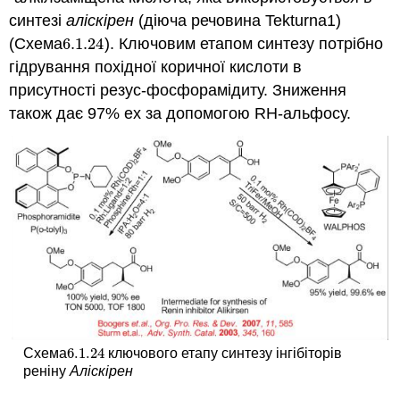
синтезі
аліскірен
(діюча речовина Tekturna1)
(Схема
6.1.
24
). Ключовим етапом синтезу потрібно
6.1.
24
гідрування похідної коричної кислоти в
присутності резус-фосфорамідиту. Зниження
також дає 97% ех за допомогою RH-альфосу.
6.1.
24
Схема
ключового етапу синтезу інгібіторів
6.1.
24
реніну
Аліскірен