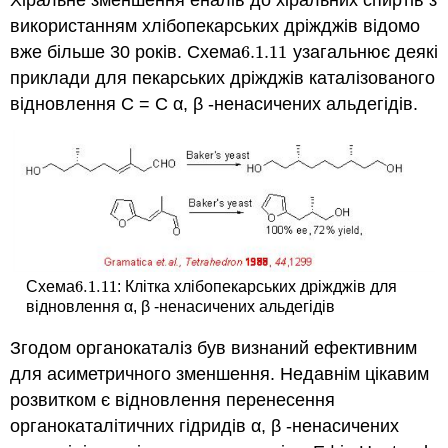
Хіральне зменшення еналів до хіральних спиртів з
використанням хлібопекарських дріжджів відомо
вже більше 30 років. Схема
6.1.
11
узагальнює деякі
6.1.
11
приклади для пекарських дріжджів каталізованого
відновлення C = C α, β -ненасичених альдегідів.
6.1.
11
Схема
: Клітка
хлібопекарських дріжджів для
6.1.
11
відновлення α, β -ненасичених альдегідів
Згодом органокаталіз був визнаний ефективним
для асиметричного зменшення. Недавнім цікавим
розвитком є відновлення перенесення
органокаталітичних гідридів α, β -ненасичених