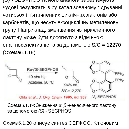
(S) -
SEGPHOS та його аналоги забезпечують
чудові результати в ру-каталізованому гідруванні
чотирьох і п'ятичленних циклічних лактонів або
карбонатів, що несуть екзоциклічну метиленову
групу. Наприклад, зменшення чотиричленного
лактону може бути досягнуто з відмінною
енантіоселективністю за допомогою S/C = 12270
(Схема
6.1.
19
).
6.1.
19
6.1.
19
Схема
: Зниження
α, β
-ненасиченого лактону
6.1.
19
за допомогою
(S) -
SEGPHOS
Схема
6.1.
20
описує синтез СЕГФОС. Ключовим
6.1.
20