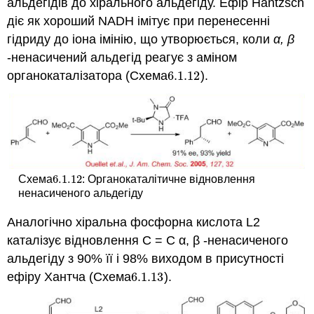
альдегідів до хірального альдегіду. Ефір Hantzsch
діє як хороший NADH імітує при перенесенні
гідриду до іона імінію, що утворюється, коли
α, β
-ненасичений альдегід реагує з аміном
органокаталізатора (Схема
6.1.
12
).
6.1.
12
6.1.
12
Схема
: Органокаталітичне відновлення
6.1.
12
ненасиченого альдегіду
Аналогічно хіральна фосфорна кислота L2
каталізує відновлення C = C α, β -ненасиченого
альдегіду з 90% її і 98% виходом в присутності
ефіру Хантча (Схема
6.1.
13
).
6.1.
13