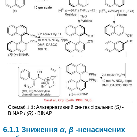
6.1.
3
Схема
: Альтернативний синтез хіральних
(S) -
6.1.
3
BINAP
і (R) -
BINAP
6.1.1 Зниження
α, β
-ненасичених