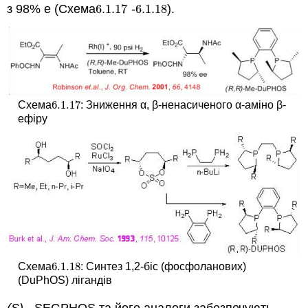
з 98% е (Схема
6.1.
17
-
6.1.
18
).
6.1.
17
6.1.
18
6.1.
17
Схема
: Зниження α, β-ненасиченого α-аміно β-
6.1.
17
ефіру
6.1.
18
Схема
: Синтез 1,2-біс (фосфоланових)
6.1.
18
(DuPhOS) лігандів