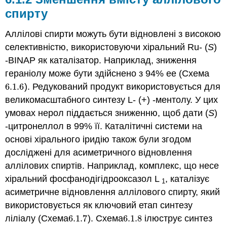
спирту
Аллілові спирти можуть бути відновлені з високою
селективністю, використовуючи хіральний Ru- (
S
)
-BINAP як каталізатор. Наприклад, зниження
гераніолу може бути здійснено з 94% ee (Схема
6.1.
6
). Редукований продукт використовується для
6.1.
6
великомасштабного синтезу L- (+) -ментолу. У цих
умовах нерол піддається зниженню, щоб дати (
S
)
-цитронеллол в 99% її. Каталітичні системи на
основі хірального іридію також були згодом
досліджені для асиметричного відновлення
аллілових спиртів. Наприклад, комплекс, що несе
хіральний фосфанодігідрооксазол L
, каталізує
1
асиметричне відновлення аллілового спирту, який
використовується як ключовий етап синтезу
ліліалу (Схема
6.1.
7
). Схема
6.1.
8
ілюструє синтез
6.1.
7
6.1.
8