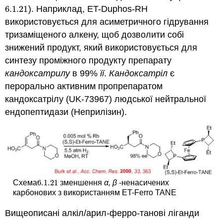
6.1.
21
). Наприклад, ET-Duphos-RH
6.1.
21
використовується для асиметричного гідрування
тризаміщеного алкену, щоб дозволити собі
знижений продукт, який використовується для
синтезу проміжного продукту препарату
кандоксатрилу
в 99%
її
.
Кандоксатріл
є
перорально активним пропрепаратом
кандоксатрілу (UK-73967) людської нейтральної
ендопептидази (Неприлізин).
6.1.
21
Схема
зменшення
α, β
-ненасичених
6.1.
21
карбонових з використанням ET-Ferro TANE
Вищеописані алкіл/арил-ферро-танові ліганди