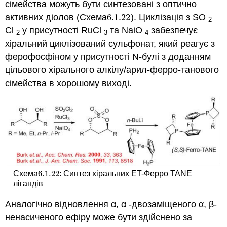
сімейства можуть бути синтезовані з оптично
активних діолов (Схема
6.1.
22
). Циклізація з SO
6.1.
22
2
Cl
у присутності RuCl
та NaiO
забезпечує
2
3
4
хіральний циклізований сульфонат, який реагує з
ферофосфіном у присутності N-булі з доданням
цільового хірального алкілу/арил-ферро-танового
сімейства в хорошому виході.
6.1.
22
Схема
: Синтез хіральних ET-Ферро TANE
6.1.
22
лігандів
Аналогічно відновлення α, α -двозаміщеного α, β-
ненасиченого ефіру може бути здійснено за