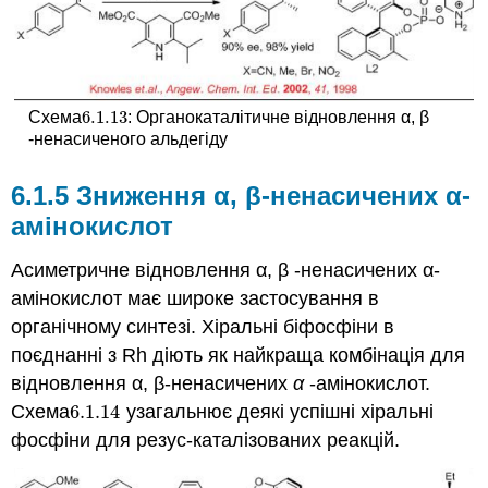
6.1.
13
Схема
:
Органокаталітичне відновлення α, β
6.1.
13
-ненасиченого альдегіду
6.1.5 Зниження α, β-ненасичених α-
амінокислот
Асиметричне відновлення α, β -ненасичених α-
амінокислот має широке застосування в
органічному синтезі. Хіральні біфосфіни в
поєднанні з Rh діють як найкраща комбінація для
відновлення α, β-ненасичених
α
-амінокислот.
Схема
6.1.
14
узагальнює деякі успішні хіральні
6.1.
14
фосфіни для резус-каталізованих реакцій.