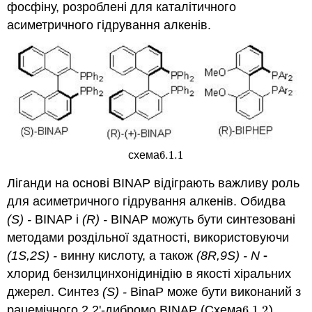
фосфіну, розроблені для каталітичного
асиметричного гідрування алкенів.
6.1.
1
схема
6.1.
1
Ліганди на основі BINAP відіграють важливу роль
для асиметричного гідрування алкенів. Обидва
(S) -
BINAP і
(R) -
BINAP можуть бути синтезовані
методами роздільної здатності, використовуючи
(1S,2S) -
винну кислоту, а також
(8R,9S) - N
-
хлорид бензилцинхонідинідію в якості хіральних
джерел. Синтез
(S) -
BinaP може бути виконаний з
рацемічного 2,2'-дибромо BINAP (Схема
6.1.
2
).
6.1.
2