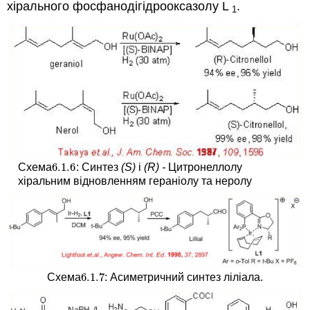
хірального фосфанодігідрооксазолу L
.
1
6.1.
6
Схема
: Синтез
(S)
і
(R) -
Цитронеллолу
6.1.
6
хіральним відновленням гераніолу та неролу
6.1.
7
Схема
: Асиметричний синтез ліліала.
6.1.
7