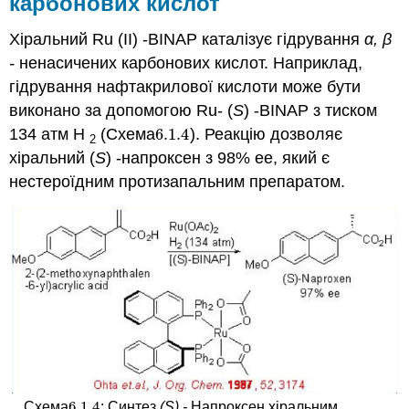
карбонових кислот
Хіральний Ru (II) -BINAP каталізує гідрування
α, β
-
ненасичених карбонових кислот. Наприклад,
гідрування нафтакрилової кислоти може бути
виконано за допомогою Ru- (
S
) -BINAP з тиском
134 атм Н
(Схема
6.1.
4
). Реакцію дозволяє
6.1.
4
2
хіральний (
S
) -напроксен з 98% ee, який є
нестероїдним протизапальним препаратом.
6.1.
4
Схема
: Синтез
(S) -
Напроксен хіральним
6.1.
4