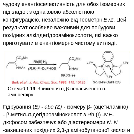
чудову енантіоселективність для обох ізомерних
підкладок з однаковою абсолютною
конфігурацією, незалежно від геометрії
E
/Z
. Цей
результат особливо важливий для побудови
похідних алкілдегідроамінокислоти, які важко
приготувати в енантіомерно чистому вигляді.
6.1.
16
Схема
: Зниження α, β-ненасиченого α-
6.1.
16
аміноефіру
Гідрування (
Е) - або (
Z) -
ізомеру β- (ацетиламіно)
- β-метил-α-дегідроамінокислот з Rh (I) -ME-
дюфосом забезпечує або діастереомери
N,
N
-захищених похідних 2,3-діамінобутанової кислоти