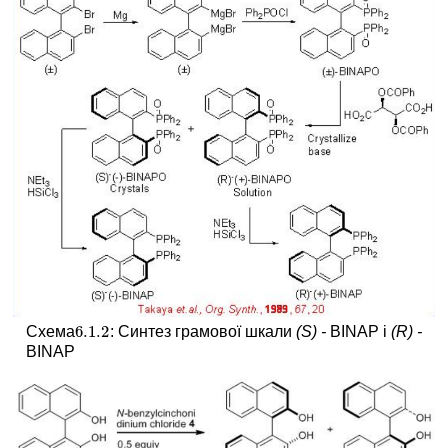
6.1.
2
Схема
: Синтез грамової шкали
(S) -
BINAP і
(R) -
6.1.
2
BINAP