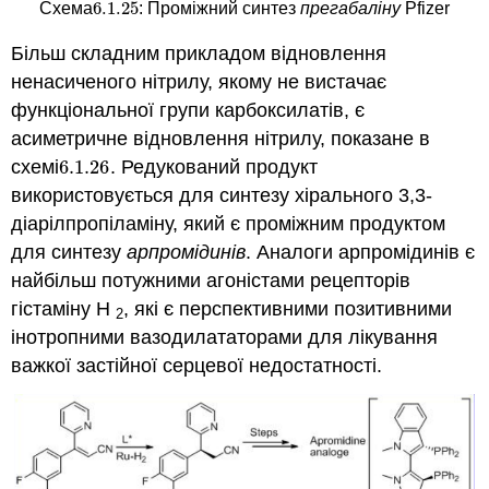
6.1.
25
Схема
: Проміжний синтез
прегабаліну
Pfizer
6.1.
25
Більш складним прикладом відновлення
ненасиченого нітрилу, якому не вистачає
функціональної групи карбоксилатів, є
асиметричне відновлення нітрилу, показане в
схемі
6.1.
26
. Редукований продукт
6.1.
26
використовується для синтезу хірального 3,3-
діарілпропіламіну, який є проміжним продуктом
для синтезу
арпромідинів
. Аналоги арпромідинів є
найбільш потужними агоністами рецепторів
гістаміну Н
, які є перспективними позитивними
2
інотропними вазодилататорами для лікування
важкої застійної серцевої недостатності.