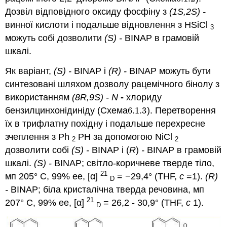
Дозвіл відповідного оксиду фосфіну з
(1S,2S) -
винної кислоти і подальше відновлення з HSiCl
3
можуть собі дозволити
(S) -
BINAP в грамовій
шкалі.
Як варіант,
(S) -
BINAP і
(R) -
BINAP можуть бути
синтезовані шляхом дозволу рацемічного бінолу з
використанням
(8R,9S) - N
-
хлориду
бензилцинхонідиніду (Схема
6.1.
3
). Перетворення
6.1.
3
їх в трифлатну похідну і подальше перехресне
зчеплення з Ph
PH за допомогою NiCl
2
2
дозволити собі
(S) -
BINAP і (
R
)
-
BINAP в грамовій
шкалі.
(S) -
BINAP; світло-коричневе тверде тіло,
21
мп 205° C, 99% ee, [α]
= −29,4° (THF,
c
=1).
(R)
D
-
BINAP; біла кристалічна тверда речовина, мп
21
207° C, 99% ee, [α]
= 26,2 - 30,9° (THF,
c
1).
D