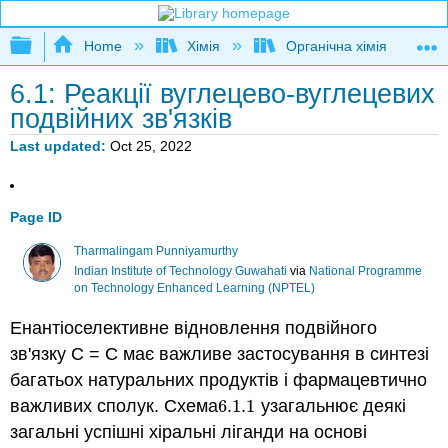
Expand/collapse global hierarchy
Home
Хімія
Органічна хімія
6.1: Реакції вуглецево-вуглецевих
подвійних зв'язків
Last updated
Oct 25, 2022
Page ID
Tharmalingam Punniyamurthy
Indian Institute of Technology Guwahati
via
National Programme
on Technology Enhanced Learning (NPTEL)
Енантіоселективне відновлення подвійного
зв'язку C = C має важливе застосування в синтезі
багатьох натуральних продуктів і фармацевтично
важливих сполук. Схема
6.1.
1
узагальнює деякі
6.1.
1
загальні успішні хіральні ліганди на основі