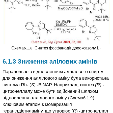
6.1.
8
Схема
: Синтез фосфанодігідрооксазолу L
6.1.
8
1
6.1.3 Зниження алілових амінів
Паралельно з відновленням аллілового спирту
для зниження аллілового аміну була використана
система Rh- (
S
) -BINAP. Наприклад, синтез
(R) -
цитронеллалу може бути здійснений шляхом
відновлення аллілового аміну (Схема
6.1.
9
).
6.1.
9
Ключовим етапом є ізомеризація
геранілдіетиламіну, що утворює (
R
) -цитронеллал