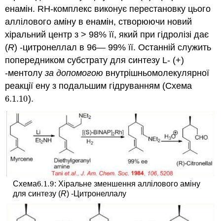
енамін. RH-комплекс виконує перестановку цього
аллілового аміну в енамін, створюючи новий
хіральний центр з > 98% її, який при гідролізі дає
(
R
) -цитронеллал в 96— 99% її. Останній служить
попередником субстрату для синтезу L- (+)
-ментолу
за допомогою
внутрішньомолекулярної
реакції ену з подальшим гідруванням (Схема
6.1.
10
).
6.1.
10
6.1.
9
Схема
:
Хіральне зменшення аллілового аміну
6.1.
9
для синтезу (
R
) -Цитронеллалу