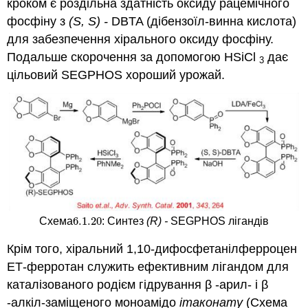
кроком є роздільна здатність оксиду рацемічного
фосфіну з
(S, S) -
DBTA (дібензоїл-винна кислота)
для забезпечення хірального оксиду фосфіну.
Подальше скорочення за допомогою HSiCl
дає
3
цільовий SEGPHOS хороший урожай.
6.1.
20
Схема
:
Синтез
(R) -
SEGPHOS лігандів
6.1.
20
Крім того, хіральний 1,10-дифосфетанілферроцен
ЕТ-ферротан служить ефективним лігандом для
каталізованого родієм гідрування β -арил- і β
-алкіл-заміщеного моноамідо
ітаконату
(Схема