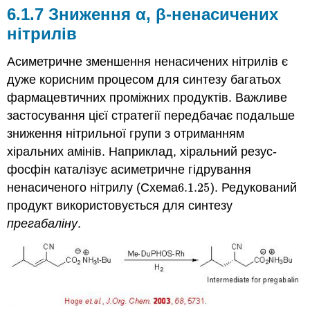
6.1.7 Зниження α, β-ненасичених
нітрилів
Асиметричне зменшення ненасичених нітрилів є
дуже корисним процесом для синтезу багатьох
фармацевтичних проміжних продуктів. Важливе
застосування цієї стратегії передбачає подальше
зниження нітрильної групи з отриманням
хіральних амінів. Наприклад, хіральний резус-
фосфін каталізує асиметричне гідрування
ненасиченого нітрилу (Схема
6.1.
25
). Редукований
6.1.
25
продукт використовується для синтезу
прегабаліну
.