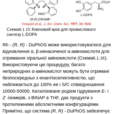
6.1.
15
Схема
: Ключовий крок для промислового
6.1.
15
синтезу L-DOPA
Rh
- (R, R) -
DuPhOS може використовуватися для
відновлення α, β-ненасиченої α-амінокислоти для
отримання хіральної амінокислоти (Схема
6.1.
16
).
6.1.
16
Використовуючи цю процедуру, багато
неприродних α-амінокислот можуть бути отримані
безпосередньо з енантіоселективністю, що
наближається до 100% ee і S/C співвідношення
10000-50000. Каталізоване родієм гідрування
E-
і
Z
-ізомерів, з BINAP в THF, дає продукти з
протилежними абсолютними конфігураціями.
Примітно, що система
(R, R) -
DuPhOS забезпечує