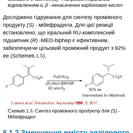
відновленням
α, β
-
ненасичених карбонових кислот
Досліджено гідрування для синтезу проміжного
продукту
(S) -
мібефрадила. Для цієї реакції
встановлено, що хіральний RU-комплексний
підшипник (
R
) -MEO-biphep є ефективним,
забезпечуючи цільовий проміжний продукт з 92%
ee (Scheme
6.1.
5
).
6.1.
5
6.1.
5
Схема
:
Синтез проміжного
продукту для (S) -
6.1.
5
Мібефрадил
6.1.2 Зменшення вмісту аллілового