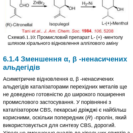
6.1.
10
Схема
: Промисловий препарат L- (+) -ментолу
6.1.
10
шляхом хірального відновлення аллілового аміну
6.1.4 Зменшення
α, β
-ненасичених
альдегідів
Асиметричне відновлення α, β -ненасичених
альдегідів каталізаторами перехідних металів ще
не доведено готовністю до широкого поширення
промислового застосування. У порівнянні з
каталізатором CBS, пекарські дріжджі є найбільш
корисними, оскільки попередник (
R
) -пролін, який
використовується для синтезу CBS, дорогий.