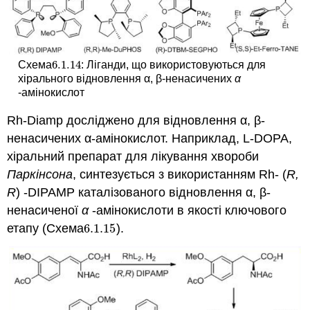
6.1.
14
Схема
: Ліганди, що використовуються для
6.1.
14
хірального відновлення α, β-ненасичених
α
-амінокислот
Rh-Diamp досліджено для відновлення α, β-
ненасичених α-амінокислот. Наприклад, L-DOPA,
хіральний препарат для лікування хвороби
Паркінсона
, синтезується з використанням Rh- (
R,
R
) -DIPAMP каталізованого відновлення α, β-
ненасиченої
α
-амінокислоти в якості ключового
етапу (Схема
6.1.
15
).
6.1.
15