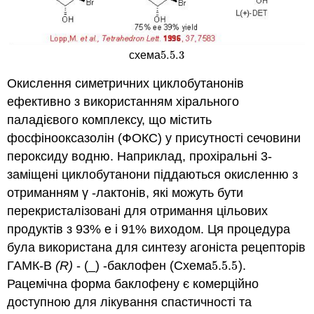
5.5.
3
схема
5.5.
3
Окислення симетричних циклобутанонів
ефективно з використанням хірального
паладієвого комплексу, що містить
фосфінооксазолін (ФОКС) у присутності сечовини
пероксиду водню. Наприклад, прохіральні 3-
заміщені циклобутанони піддаються окисленню з
отриманням γ -лактонів, які можуть бути
перекристалізовані для отримання цільових
продуктів з 93% е і 91% виходом. Ця процедура
була використана для синтезу агоніста рецепторів
ГАМК-В
(R)
- (_) -баклофен (Схема
5.5.
5
).
5.5.
5
Рацемічна форма баклофену є комерційно
доступною для лікування спастичності та