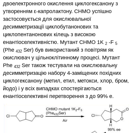
двоелектронного окислення циклогексанону з
утворенням ε-капролактону. CHMO успішно
застосовується для окислювальної
десимметризації циклобутанонових та
циклопентанонових кілець з високою
енантіоселективністю. Мутант CHMO 1K
-F
2
5
(Phe
Ser) був використаний з повітрям як
432
окислювач у цільноклітинному процесі. Мутант
Phe
Ser також тестували на окислювальну
432
десимметризацію набору 4-заміщених похідних
циклогексанону (метил, етил, метокси, хлор, бром,
йодо) і у всіх випадках спостерігаються
енантіоселективні перетворення з до 99% е.