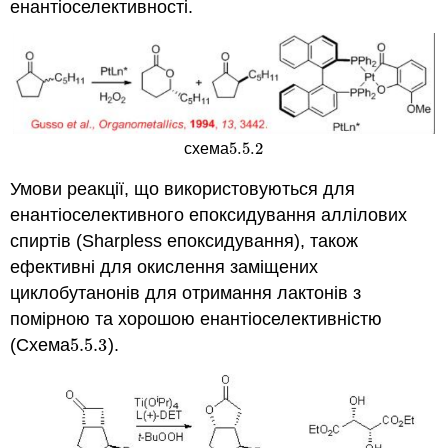
енантіоселективності.
5.5.
2
схема
5.5.
2
Умови реакції, що використовуються для
енантіоселективного епоксидування аллілових
спиртів (Sharpless епоксидування), також
ефективні для окислення заміщених
циклобутанонів для отримання лактонів з
помірною та хорошою енантіоселективністю
(Схема
5.5.
3
).
5.5.
3