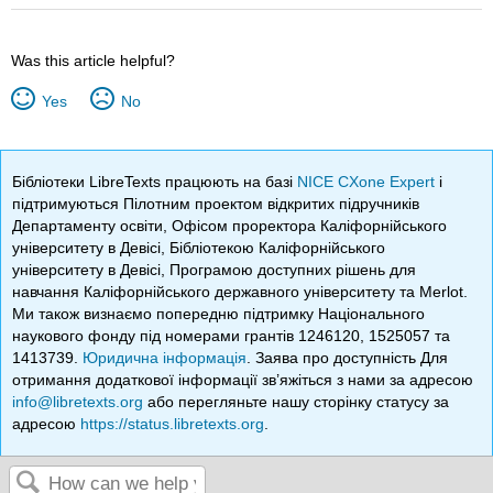
Was this article helpful?
Yes
No
Бібліотеки LibreTexts працюють на базі
NICE CXone Expert
і
підтримуються Пілотним проектом відкритих підручників
Департаменту освіти, Офісом проректора Каліфорнійського
університету в Девісі, Бібліотекою Каліфорнійського
університету в Девісі, Програмою доступних рішень для
навчання Каліфорнійського державного університету та Merlot.
Ми також визнаємо попередню підтримку Національного
наукового фонду під номерами грантів 1246120, 1525057 та
1413739.
Юридична інформація
. Заява про доступність Для
отримання додаткової інформації зв’яжіться з нами за адресою
info@libretexts.org
або перегляньте нашу сторінку статусу за
адресою
https://status.libretexts.org
.