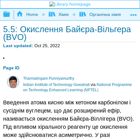
Expand/collapse global hierarchy
Home
Хімія
Органічна хімія
5.5: Окислення Байєра-Вільгера
(BVO)
Last updated
Oct 25, 2022
Page ID
Tharmalingam Punniyamurthy
Indian Institute of Technology Guwahati
via
National Programme
on Technology Enhanced Learning (NPTEL)
Введення атома кисню між кетоном карбонілом і
сусіднім вуглецем, що дає розширений ефір,
називається окисленням Байєра-Віллігера (BVO).
Під впливом хірального реагенту це окислення
може здійснюватися асиметрично. У разі