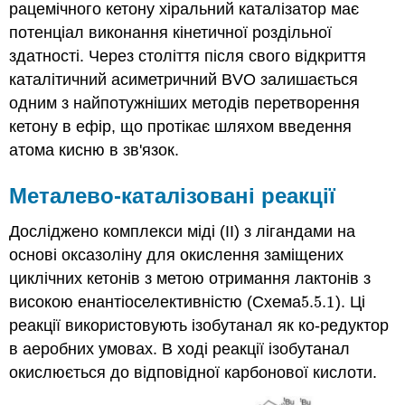
рацемічного кетону хіральний каталізатор має
потенціал виконання кінетичної роздільної
здатності. Через століття після свого відкриття
каталітичний асиметричний BVO залишається
одним з найпотужніших методів перетворення
кетону в ефір, що протікає шляхом введення
атома кисню в зв'язок.
Металево-каталізовані реакції
Досліджено комплекси міді (II) з лігандами на
основі оксазоліну для окислення заміщених
циклічних кетонів з метою отримання лактонів з
високою енантіоселективністю (Схема
5.5.
1
). Ці
5.5.
1
реакції використовують ізобутанал як ко-редуктор
в аеробних умовах. В ході реакції ізобутанал
окислюється до відповідної карбонової кислоти.