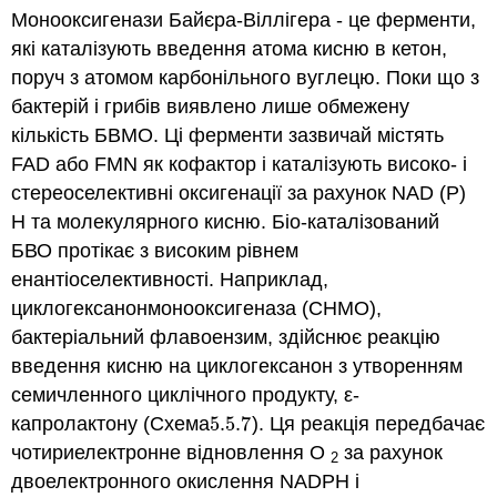
Монооксигенази Байєра-Віллігера - це ферменти,
які каталізують введення атома кисню в кетон,
поруч з атомом карбонільного вуглецю. Поки що з
бактерій і грибів виявлено лише обмежену
кількість БВМО. Ці ферменти зазвичай містять
FAD або FMN як кофактор і каталізують високо- і
стереоселективні оксигенації за рахунок NAD (P)
H та молекулярного кисню. Біо-каталізований
БВО протікає з високим рівнем
енантіоселективності. Наприклад,
циклогексанонмонооксигеназа (CHMO),
бактеріальний флавоензим, здійснює реакцію
введення кисню на циклогексанон з утворенням
семичленного циклічного продукту, ε-
капролактону (Схема
5.5.
7
). Ця реакція передбачає
5.5.
7
чотириелектронне відновлення O
за рахунок
2
двоелектронного окислення NADPH і