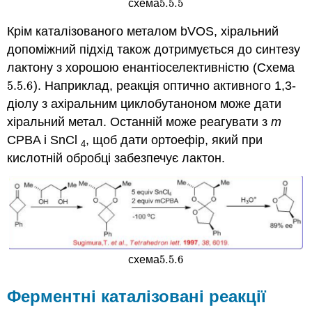
5.5.
5
схема
5.5.
5
Крім каталізованого металом bVOS, хіральний
допоміжний підхід також дотримується до синтезу
лактону з хорошою енантіоселективністю (Схема
5.5.
6
). Наприклад, реакція оптично активного 1,3-
5.5.
6
діолу з ахіральним циклобутаноном може дати
хіральний метал. Останній може реагувати з
m
CPBA і SnCl
, щоб дати ортоефір, який при
4
кислотній обробці забезпечує лактон.
5.5.
6
схема
5.5.
6
Ферментні каталізовані реакції