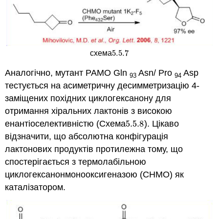
5.5.
7
схема
5.5.
7
Аналогічно, мутант PAMO Gln
Asn/ Pro
Asp
93
94
тестується на асиметричну десимметризацію 4-
заміщених похідних циклогексанону для
отримання хіральних лактонів з високою
енантіоселективністю (Схема
5.5.
8
). Цікаво
5.5.
8
відзначити, що абсолютна конфігурація
лактонових продуктів протилежна тому, що
спостерігається з термолабільною
циклогексанонмонооксигеназою (CHMO) як
каталізатором.