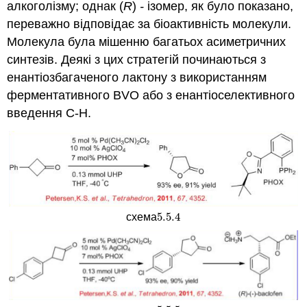
алкоголізму; однак (
R
)
-
ізомер, як було показано,
переважно відповідає за біоактивність молекули.
Молекула була мішенню багатьох асиметричних
синтезів. Деякі з цих стратегій починаються з
енантіозбагаченого лактону з використанням
ферментативного BVO або з енантіоселективного
введення С-Н.
5.5.
4
схема
5.5.
4