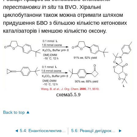
перестановки in situ
та BVO. Хіральні
циклобутанони також можна отримати шляхом
придушення БВО з більшою кількістю кетонових
каталізаторів і меншою кількістю оксону.
5.5.
9
схема
5.5.
9
Back to top
5.4: Енантіоселективне сульфоксидування
5.6: Реакції дигідроксилювання, аміногідроксилювання та азиридинації