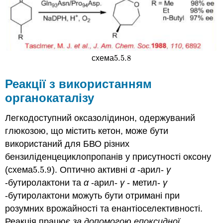
5.5.
8
схема
5.5.
8
Реакції з використанням
органокаталізу
Легкодоступний оксазолідинон, одержуваний
глюкозою, що містить кетон, може бути
використаний для БВО різних
бензиліденцециклопропанів у присутності оксону
(схема
5.5.
9
). Оптично активні
α
-арил-
γ
5.5.
9
-бутиролактони та
α
-арил-
γ
- метил-
γ
-бутиролактони можуть бути отримані при
розумних врожайності та енантіоселективності.
Реакція працює
за допомогою епоксидної