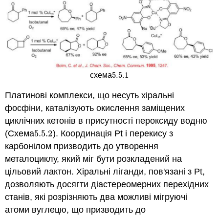
5.5.
1
схема
5.5.
1
Платинові комплекси, що несуть хіральні
фосфіни, каталізують окислення заміщених
циклічних кетонів в присутності пероксиду водню
(Схема
5.5.
2
). Координація Pt і перекису з
5.5.
2
карбонілом призводить до утворення
металоциклу, який міг бути розкладений на
цільовий лактон. Хіральні ліганди, пов'язані з Pt,
дозволяють досягти діастереомерних перехідних
станів, які розрізняють два можливі мігруючі
атоми вуглецю, що призводить до