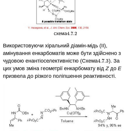
4.7.
2
схема
4.7.
2
Використовуючи хіральний діамін-мідь (II),
амінування енкарбоматів може бути здійснено з
чудовою енантіоселективністю (Схема
4.7.
3
). За
4.7.
3
цих умов зміна геометрії енкарбомату від
Z
до
E
призвела до різкого поліпшення реактивності.