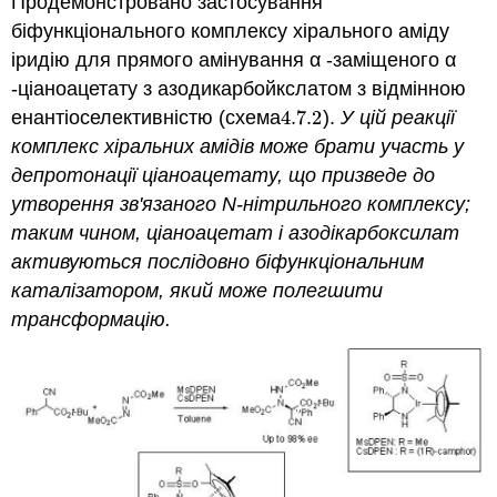
Продемонстровано застосування
біфункціонального комплексу хірального аміду
іридію для прямого амінування α -заміщеного α
-ціаноацетату з азодикарбойкслатом з відмінною
енантіоселективністю (схема
4.7.
2
).
У цій реакції
4.7.
2
комплекс хіральних амідів може брати участь у
депротонації ціаноацетату, що призведе до
утворення зв'язаного N-нітрильного комплексу;
таким чином, ціаноацетат і азодікарбоксилат
активуються послідовно біфункціональним
каталізатором, який може полегшити
трансформацію.