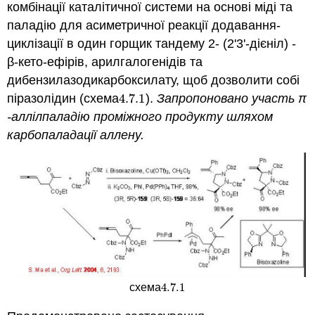
комбінації каталітичної системи на основі міді та
паладію для асиметричної реакції додавання-
циклізації в один горщик тандему 2- (2'3'-дієніл) -
β-кето-ефірів, арилгалогенідів та
дибензилазодикарбоксилату, щоб дозволити собі
піразолідин (схема
4.7.
1
).
Запропоновано участь π
4.7.
1
-аллілпаладію проміжного продукту шляхом
карбопаладації аллену.
4.7.
1
схема
4.7.
1