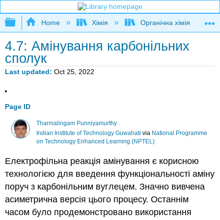
Expand/collapse global hierarchy
Home
Хімія
Органічна хімія
4.7: Амінування карбонільних
сполук
Last updated
Oct 25, 2022
Page ID
Tharmalingam Punniyamurthy
Indian Institute of Technology Guwahati
via
National Programme
on Technology Enhanced Learning (NPTEL)
Електрофільна реакція амінування є корисною
технологією для введення функціональності аміну
поруч з карбонільним вуглецем. Значно вивчена
асиметрична версія цього процесу. Останнім
часом було продемонстровано використання