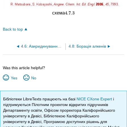
4.7.
3
схема
4.7.
3
Back to top
4.6: Азиридинування алкенів
4.8: Борація алкенів
Was this article helpful?
Yes
No
Бібліотеки LibreTexts працюють на базі
NICE CXone Expert
і
підтримуються Пілотним проектом відкритих підручників
Департаменту освіти, Офісом проректора Каліфорнійського
університету в Девісі, Бібліотекою Каліфорнійського
університету в Девісі, Програмою доступних рішень для