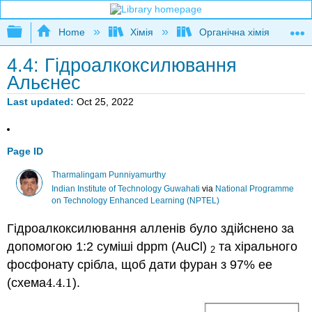
Expand/collapse global hierarchy
Home
Хімія
Органічна хімія
4.4: Гідроалкоксилювання
Альєнес
Last updated
Oct 25, 2022
Page ID
Tharmalingam Punniyamurthy
Indian Institute of Technology Guwahati
via
National Programme
on Technology Enhanced Learning (NPTEL)
Гідроалкоксилювання алленів було здійснено за
допомогою 1:2 суміші dppm (AuCl)
та хірального
2
фосфонату срібла, щоб дати фуран з 97% ee
(схема
4.4.
1
).
4.4.
1