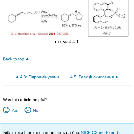
4.4.
1
схема
4.4.
1
Back to top
4.3: Гідроамінування алкенів
4.5: Реакції окислення
Was this article helpful?
Yes
No
Бібліотеки LibreTexts працюють на базі
NICE CXone Expert
і