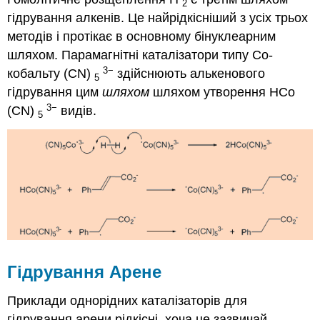
2
гідрування алкенів. Це найрідкісніший з усіх трьох
методів і протікає в основному бінуклеарним
шляхом. Парамагнітні каталізатори типу Co-
3−
кобальту (CN)
здійснюють алькенового
5
гідрування цим
шляхом
шляхом утворення HCo
3−
(CN)
видів.
5
Гідрування Арене
Приклади однорідних каталізаторів для
гідрування арени рідкісні, хоча це зазвичай