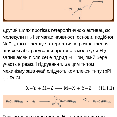
Другий шлях протікає гетеролітичною активацією
молекули H
і вимагає наявності основи, подібної
2
NeT
, що полегшує гетеролітичне розщеплення
3
шляхом абстрагування протона з молекули H
і
2
−
залишаючи після себе гідрид H
іон, який бере
участь в реакції гідрування. За цим типом
механізму зазвичай слідують комплекси типу (pPH
RuCl
.
3
) 3
2
X
−
Y
+
M
−
Z
⟶
M
−
X
+
Y
−
Z
(11.1.1)
(11.1.1)
X
−
Y
+
M
−
Z
⟶
M
−
X
+
Y
−
Z
Гомолітичне розщеплення Н
є третім шляхом