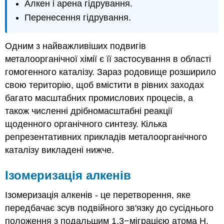
Алкен і арена гідрування.
Перенесення гідрування.
Одним з найважливіших подвигів
металоорганічної хімії є її застосування в області
гомогенного каталізу. Зараз родовище розширило
свою територію, щоб вмістити в рівних заходах
багато масштабних промислових процесів, а
також численні дрібномасштабні реакції
щоденного органічного синтезу. Кілька
репрезентативних прикладів металоорганічного
каталізу викладені нижче.
Ізомеризація алкенів
Ізомеризація алкенів - це перетворення, яке
передбачає зсув подвійного зв'язку до сусіднього
положення з подальшим 1,3−міграцією атома H.