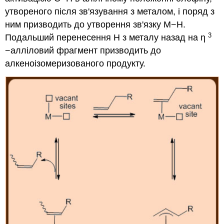
утвореного після зв'язування з металом, і поряд з
ним призводить до утворення зв'язку M−H.
3
Подальший перенесення Н з металу назад на η
−алліловий фрагмент призводить до
алкеноізомеризованого продукту.