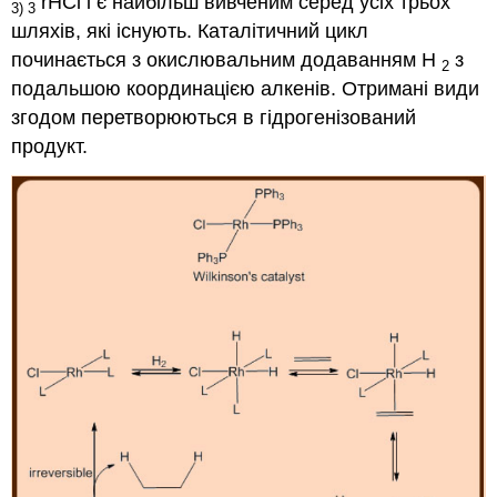
rHCl і є найбільш вивченим серед усіх трьох
3
) 3
шляхів, які існують. Каталітичний цикл
починається з окислювальним додаванням Н
з
2
подальшою координацією алкенів. Отримані види
згодом перетворюються в гідрогенізований
продукт.