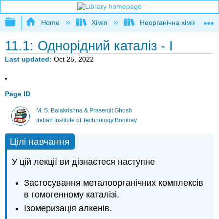
Expand/collapse global hierarchy
Home
Хімія
Неорганічна хімія
11.1: Однорідний каталіз - I
Last updated
Oct 25, 2022
Page ID
M. S. Balakrishna & Prasenjit Ghosh
Indian Institute of Technology Bombay
Цілі навчання
У цій лекції ви дізнаєтеся наступне
Застосування металоорганічних комплексів
в гомогенному каталізі.
Ізомеризація алкенів.