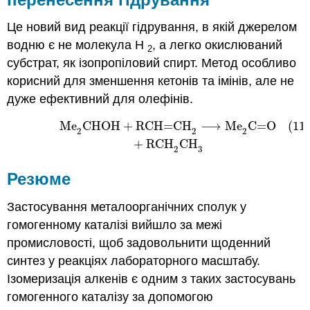
Це новий вид реакції гідрування, в якій джерелом
водню є не молекула Н
, а легко окислюваний
2
субстрат, як ізопропіловий спирт. Метод особливо
корисний для зменшення кетонів та імінів, але не
дуже ефективний для олефінів.
Me
CHOH
+
RCH
=
CH
⟶
Me
C
=
O
(11.
(11.1.2)
Me
2
CHOH
+
RCH
=
CH
2
⟶
Me
2
C
=
O
+
RCH
2
C
2
2
2
+
RCH
CH
2
3
Резюме
Застосування металоорганічних сполук у
гомогенному каталізі вийшло за межі
промисловості, щоб задовольнити щоденний
синтез у реакціях лабораторного масштабу.
Ізомеризація алкенів є одним з таких застосувань
гомогенного каталізу за допомогою