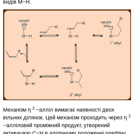
видів M−H.
3
Механізм η
−алліл вимагає наявності двох
3
вільних ділянок. Цей механізм проходить через η
−алліловий проміжний продукт, утворений
активацією C−H в алілічному положенні олефіну,