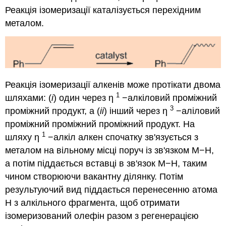
Реакція ізомеризації каталізується перехідним
металом.
Реакція ізомеризації алкенів може протікати двома
1
шляхами: (
i
) один через η
−алкіловий проміжний
3
проміжний продукт, а (
ii
) інший через η
−аліловий
проміжний проміжний проміжний продукт. На
1
шляху η
−алкіл алкен спочатку зв'язується з
металом на вільному місці поруч із зв'язком M−H,
а потім піддається вставці в зв'язок M−H, таким
чином створюючи вакантну ділянку. Потім
результуючий вид піддається перенесенню атома
H з алкільного фрагмента, щоб отримати
ізомеризований олефін разом з регенерацією