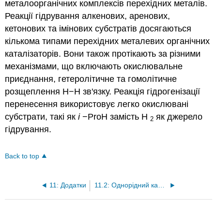
металоорганічних комплексів перехідних металів.
Реакції гідрування алкенових, аренових,
кетонових та імінових субстратів досягаються
кількома типами перехідних металевих органічних
каталізаторів. Вони також протікають за різними
механізмами, що включають окислювальне
приєднання, гетеролітичне та гомолітичне
розщеплення H−H зв'язку. Реакція гідрогенізації
перенесення використовує легко окислювані
субстрати, такі як
i
−ProH замість H
як джерело
2
гідрування.
Back to top
11: Додатки
11.2: Однорідний каталіз - II