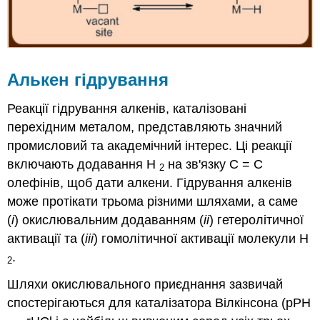
Алькен гідрування
Реакції гідрування алкенів, каталізовані
перехідним металом, представляють значний
промисловий та академічний інтерес. Ці реакції
включають додавання H
на зв'язку C = C
2
олефінів, щоб дати алкени. Гідрування алкенів
може протікати трьома різними шляхами, а саме
(
i
) окислювальним додаванням (
ii
) гетеролітичної
активації та (
iii
) гомолітичної активації молекули H
.
2
Шляхи окислювального приєднання зазвичай
спостерігаються для каталізатора Вілкінсона (pPH