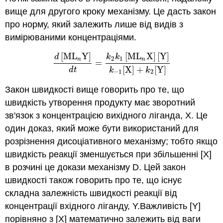
вище для другого кроку механізму. Це дасть закон
про норму, який залежить лише від видів з
вимірюваними концентраціями.
[
M
L
Y
]
[
M
L
X
]
[
Y
]
d
k
k
2
1
n
n
=
d
[
M
L
n
Y
]
d
t
=
k
2
k
1
[
M
L
n
X
]
[
Y
]
k
−
1
[
X
]
+
k
2
[
Y
]
[
X
]
+
[
Y
]
d
t
k
k
−
1
2
Закон швидкості вище говорить про те, що
швидкість утворення продукту має зворотний
зв'язок з концентрацією вихідного ліганда, X. Це
один доказ, який може бути використаний для
розрізнення дисоціативного механізму; тобто якщо
швидкість реакції зменшується при збільшенні [X]
в розчині це докази механізму D. Цей закон
швидкості також говорить про те, що існує
складна залежність швидкості реакції від
концентрації вхідного ліганду, Y.Важливість [Y]
порівняно з [X] математично залежить від ваги