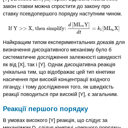
−
1
закон ставки можна спростити до закону про
ставку псевдопершого порядку наступним чином.
[
M
L
Y
]
d
n
If Y >> X, then simplify:
=
[
ML
X
]
If Y >> X, then simplify:
d
[
M
L
n
Y
]
d
t
=
k
1
[
ML
n
X
]
k
n
1
d
t
Найкращим типом експериментальних доказів для
визначення дисоціативного механізму було б
систематичне дослідження залежності швидкості
як від [X], так і [Y]. Однак дисоціативна реакція
унікальна тим, що відображає цей тип кінетики
насичення при високій концентрації вхідного
ліганду, і тому дослідження того, як швидкість
реакції поводиться при високій [Y], є загальним.
Реакції першого порядку
В умовах високого [Y] реакція, що слідує за
механізмом D, слідує кінетиці «першого порядку».