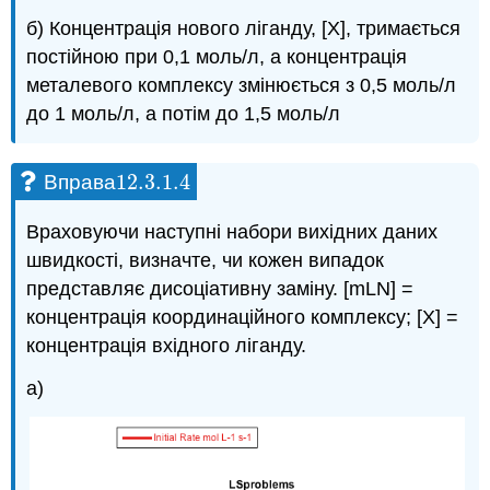
б) Концентрація нового ліганду, [Х], тримається
постійною при 0,1 моль/л, а концентрація
металевого комплексу змінюється з 0,5 моль/л
до 1 моль/л, а потім до 1,5 моль/л
12.3.1.
4
Вправа
12.3.1.
4
Враховуючи наступні набори вихідних даних
швидкості, визначте, чи кожен випадок
представляє дисоціативну заміну. [mLN] =
концентрація координаційного комплексу; [X] =
концентрація вхідного ліганду.
а)