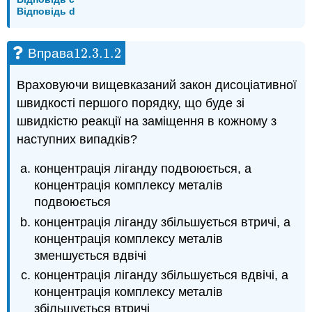
Відповідь d
12.3.1.
2
Вправа
12.3.1.
2
Враховуючи вищевказаний закон дисоціативної
швидкості першого порядку, що буде зі
швидкістю реакції на заміщення в кожному з
наступних випадків?
концентрація ліганду подвоюється, а
концентрація комплексу металів
подвоюється
концентрація ліганду збільшується втричі, а
концентрація комплексу металів
зменшується вдвічі
концентрація ліганду збільшується вдвічі, а
концентрація комплексу металів
збільшується втричі