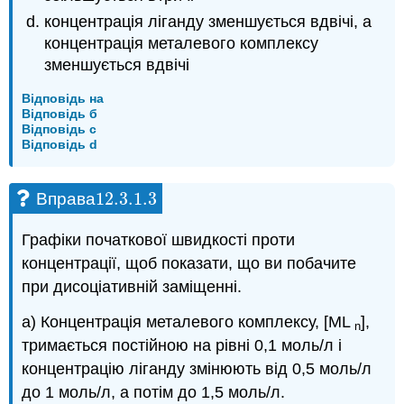
концентрація ліганду зменшується вдвічі, а
концентрація металевого комплексу
зменшується вдвічі
Відповідь на
Відповідь б
Відповідь c
Відповідь d
12.3.1.
3
Вправа
12.3.1.
3
Графіки початкової швидкості проти
концентрації, щоб показати, що ви побачите
при дисоціативній заміщенні.
а) Концентрація металевого комплексу, [ML
],
n
тримається постійною на рівні 0,1 моль/л і
концентрацію ліганду змінюють від 0,5 моль/л
до 1 моль/л, а потім до 1,5 моль/л.