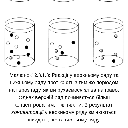
Малюнок
12.3.1.
3
: Реакції у верхньому ряду та
12.3.1.
3
нижньому ряду протікають з тим же періодом
напіврозпаду, як ми рухаємося зліва направо.
Однак верхній ряд починається більш
концентрованим, ніж нижній. В результаті
концентрації
у верхньому ряду змінюються
швидше, ніж в нижньому ряду.