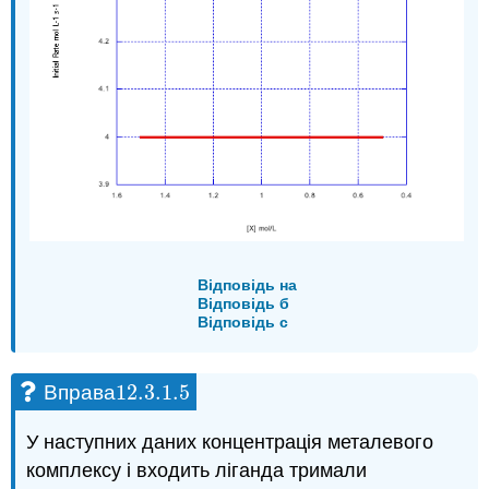
Відповідь на
Відповідь б
Відповідь c
12.3.1.
5
Вправа
12.3.1.
5
У наступних даних концентрація металевого
комплексу і входить ліганда тримали