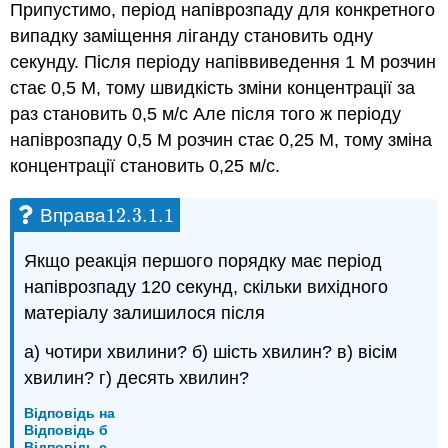
Припустимо, період напіврозпаду для конкретного
випадку заміщення ліганду становить одну
секунду. Після періоду напіввиведення 1 М розчин
стає 0,5 М, тому швидкість зміни концентрації за
раз становить 0,5 м/с Але після того ж періоду
напіврозпаду 0,5 М розчин стає 0,25 М, тому зміна
концентрації становить 0,25 м/с.
12.3.1.
1
Вправа
12.3.1.
1
Якщо реакція першого порядку має період
напіврозпаду 120 секунд, скільки вихідного
матеріалу залишилося після
а) чотири хвилини? б) шість хвилин? в) вісім
хвилин? г) десять хвилин?
Відповідь на
Відповідь б
Відповідь c