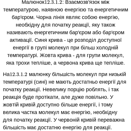
Малюнок
12.3.1.
2
: Взаємозв'язок між
12.3.1.
2
температурою, наявною енергією та енергетичним
бар'єром. Чорна лінія являє собою енергію,
необхідну для початку реакції, яку також
називають енергетичним бар'єром або бар'єром
активації. Синя крива - це розподіл доступної
енергії в групі молекул при більш холодній
температурі. Жовта крива - для групи молекул,
яка трохи тепліше, а червона крива ще тепліше.
На
12.3.1.
2
малюнку більшість молекул при низькій
12.3.1.
2
температурі (сині) не мають достатньо енергії для
початку реакції. Невелику порцію роблять, і так
реакція буде протікати, але дуже повільно. У
жовтій кривій доступно більше енергії, і тому
велика частка молекул має енергію, необхідну
для початку реакції. У червоній кривій переважна
більшість має достатню енергію для реакції.