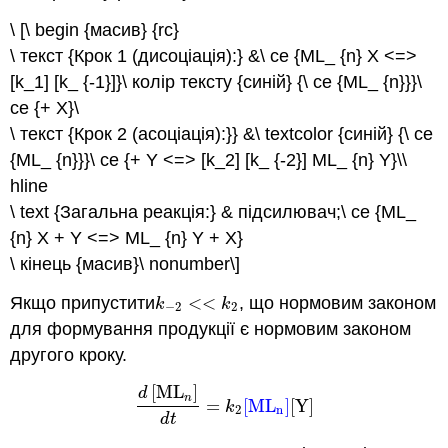
\ [\ begin {масив} {rc}
\ текст {Крок 1 (дисоціація):} &\ ce {ML_ {n} X <=>
[k_1] [k_ {-1}]}\ колір тексту {синій} {\ ce {ML_ {n}}}\
ce {+ X}\
\ текст {Крок 2 (асоціація):}} &\ textcolor {синій} {\ ce
{ML_ {n}}}\ ce {+ Y <=> [k_2] [k_ {-2}] ML_ {n} Y}\\
hline
\ text {Загальна реакція:} & підсилювач;\ ce {ML_
{n} X + Y <=> ML_ {n} Y + X}
\ кінець {масив}\ nonumber\]
Якщо припустити
<
<
, що нормовим законом
k
−
2
<<
k
2
k
k
−
2
2
для формування продукції є нормовим законом
другого кроку.
[
M
L
]
d
n
=
[
ML
]
[
Y
]
d
[
M
L
n
]
d
t
=
k
2
[
ML
n
]
[
Y
]
k
n
2
d
t