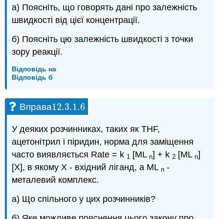
а) Поясніть, що говорять дані про залежність
швидкості від цієї концентрації.
б) Поясніть цю залежність швидкості з точки
зору реакції.
Відповідь на
Відповідь б
12.3.1.
6
Вправа
12.3.1.
6
У деяких розчинниках, таких як THF,
ацетонітрил і піридин, норма для заміщення
часто виявляється Rate = k
[ML
] + k
[ML
]
1
n
2
n
[X], в якому X - вхідний ліганд, а ML
-
n
металевий комплекс.
а) Що спільного у цих розчинників?
б) Яке можливе пояснення цього закону про