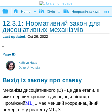
Expand/collapse global hierarchy
Home
Хімія
Неорганічна хімія
12.3.1: Нормативний закон для
дисоціативних механізмів
Last updated
Oct 26, 2022
Page ID
Kathryn Haas
Duke University
Вихід із закону про ставку
Механізм дисоціативного (D) - це два етапи, в
яких першим кроком є дисоціація ліганда.
Проміжний
ML
,, має менший координаційний
ML
n
n
номер, ніж у реагенту,
ML
X
.
ML
n
X
n