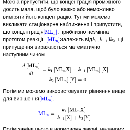
Можна припустити, що концентрація проміжного
досить мала, щоб було важко або неможливо
виміряти його концентрацію. Тут ми можемо
викликати стаціонарне наближення і припустити,
що концентрація
[
ML
]
, приблизно незмінна
[
ML
n
]
n
протягом реакції.
[
ML
]
Залежить від
,
і
. Ці
[
ML
n
]
k
1
,
k
−
1
k
2
k
k
k
n
1
−
1
2
припущення виражаються математично
наступним чином.
[
M
L
]
d
[
M
L
n
]
d
t
=
k
1
[
M
L
n
X
]
−
k
−
1
[
M
L
n
]
[
X
]
−
k
2
[
M
L
n
]
[
Y
]
=
0
d
n
=
[
M
L
X
]
−
[
M
L
]
[
X
]
k
k
1
−
1
n
n
d
t
−
[
M
L
]
[
Y
]
=
0
k
2
n
Потім ми можемо використовувати рівняння вище
для вирішення
[
ML
]
.
[
ML
n
]
n
[
M
L
X
]
k
1
n
ML
=
ML
n
=
k
1
[
M
L
n
X
]
k
−
1
[
X
]
+
k
2
[
Y
]
n
[
X
]
+
[
Y
]
k
k
−
1
2
Потім заміна цього в нормовому законі, наданому