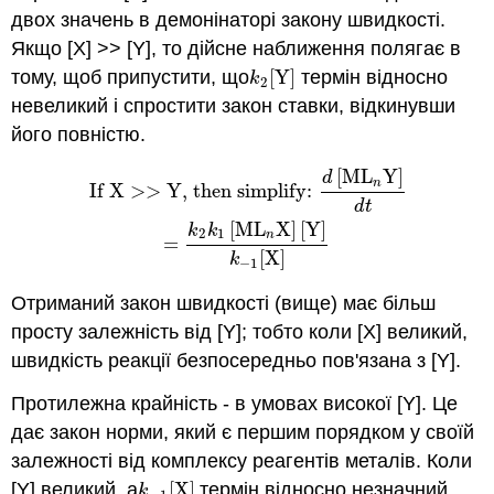
двох значень в демонінаторі закону швидкості.
Якщо [X] >> [Y], то дійсне наближення полягає в
тому, щоб припустити, що
[
Y
]
термін відносно
k
2
[
Y
]
k
2
невеликий і спростити закон ставки, відкинувши
його повністю.
[
M
L
Y
]
If X >> Y, then simplify:
d
[
M
L
n
Y
]
d
t
=
k
2
k
1
[
M
L
n
X
]
[
Y
]
k
−
1
[
d
n
If X >> Y, then simplify:
d
t
[
M
L
X
]
[
Y
]
k
k
2
1
n
=
[
X
]
k
−
1
Отриманий закон швидкості (вище) має більш
просту залежність від [Y]; тобто коли [X] великий,
швидкість реакції безпосередньо пов'язана з [Y].
Протилежна крайність - в умовах високої [Y]. Це
дає закон норми, який є першим порядком у своїй
залежності від комплексу реагентів металів. Коли
[Y] великий, а
[
X
]
термін відносно незначний,
k
−
1
[
X
]
k