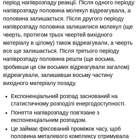
період напіврозпаду реакції. Після одного періоду
напіврозпаду половина молекул відреагувала, а
половина залишається. Після другого періоду
напіврозпаду половина залишилися молекул (ще
чверть, протягом трьох чвертей вихідного
матеріалу в цілому) також відреагували, а чверть
все ще залишається. Після третього періоду
напіврозпаду половина решти (ще восьма,
зробивши це сім восьмих відреагували загалом)
відреагували, залишивши восьму частину
вихідного матеріалу позаду.
Експоненціальний розпад заснований на
статистичному розподілі енергодоступності.
Поняття напіврозпаду пов'язане з
експоненціальним розпадом.
Це займає фіксований проміжок часу, щоб
половина металевого комплексу отримувала