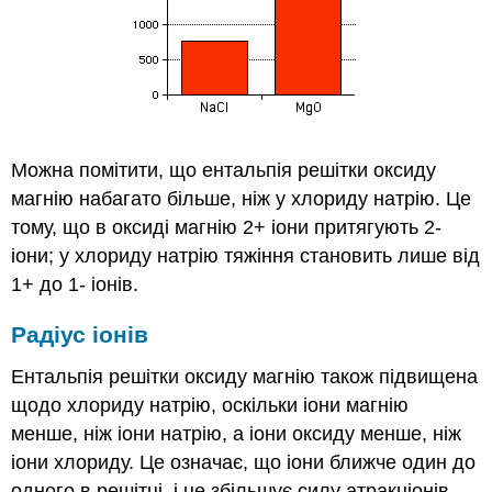
Можна помітити, що ентальпія решітки оксиду
магнію набагато більше, ніж у хлориду натрію. Це
тому, що в оксиді магнію 2+ іони притягують 2-
іони; у хлориду натрію тяжіння становить лише від
1+ до 1- іонів.
Радіус іонів
Ентальпія решітки оксиду магнію також підвищена
щодо хлориду натрію, оскільки іони магнію
менше, ніж іони натрію, а іони оксиду менше, ніж
іони хлориду. Це означає, що іони ближче один до
одного в решітці, і це збільшує силу атракціонів.