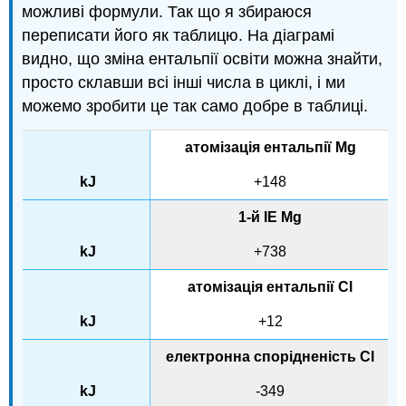
можливі формули. Так що я збираюся
переписати його як таблицю. На діаграмі
видно, що зміна ентальпії освіти можна знайти,
просто склавши всі інші числа в циклі, і ми
можемо зробити це так само добре в таблиці.
атомізація ентальпії Mg
+148
1-й IE Mg
+738
атомізація ентальпії Cl
+12
електронна спорідненість Cl
-349