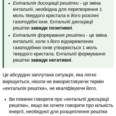
Ентальпія дисоціації решітки
- це зміна
ентальпії, необхідна для перетворення 1
моль твердого кристала в його розсіяні
газоподібні іони. Ентальпії дисоціації
решітки
завжди позитивні
.
Ентальпія формування решітки
- це зміна
ентальпії, коли з його відокремлених
газоподібних іонів утворюється 1 моль
твердого кристала. Ентальпії формування
решітки
завжди негативні
.
Це абсурдно заплутана ситуація, яка легко
вирішується, ніколи не використовуючи термін
«ентальпія решітки», не кваліфікуючи його.
Ви повинні говорити про «ентальпії дисоціації
решітки», якщо ви хочете говорити про кількість
енергії, необхідної для розщеплення решітки