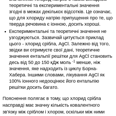
теоретичні та експериментальні значення
згодні в межах декількох відсотків. Це означає,
що для хлориду натрію припущення про те, що
тверда речовина є іонною, досить хороші.
Експериментальні та теоретичні значення не
узгоджуються. Зазвичай цитується приклад
цього - хлорид срібла, AgCl. Залежно від того,
звідки ви отримуєте свої дані, теоретичне
значення ентальпії решітки для AgCl становить
-1
десь від 50 до 150 кДж моль
менше, ніж
значення, яке надходить із циклу Борна-
Хабера. Іншими словами, лікування AgCl як
100% іонного недооцінює його ентальпію
решітки досить багато.
Пояснення полягає в тому, що хлорид срібла
насправді має значну кількість ковалентного
зв'язку між сріблом і хлором, оскільки між ними