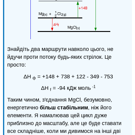
Знайдіть два маршрути навколо цього, не
йдучи проти потоку будь-яких стрілок. Це
просто:
ΔН
= +148 + 738 + 122 - 349 - 753
ф
-1
ΔH
= -94 кДж моль
f
Таким чином, з'єднання MgCl, безумовно,
енергетично
більш стабільним
, ніж його
елементи. Я намалював цей цикл дуже
приблизно до масштабу, але це буде ставати
все складніше, коли ми дивимося на інші дві