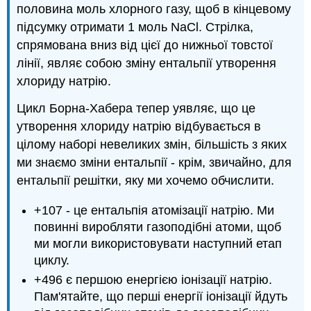
половина моль хлорного газу, щоб в кінцевому
підсумку отримати 1 моль NaCl. Стрілка,
спрямована вниз від цієї до нижньої товстої
лінії, являє собою зміну ентальпії утворення
хлориду натрію.
Цикл Борна-Хабера тепер уявляє, що це
утворення хлориду натрію відбувається в
цілому наборі невеликих змін, більшість з яких
ми знаємо зміни ентальпії - крім, звичайно, для
ентальпії решітки, яку ми хочемо обчислити.
+107 - це ентальпія атомізації натрію. Ми
повинні виробляти газоподібні атоми, щоб
ми могли використовувати наступний етап
циклу.
+496 є першою енергією іонізації натрію.
Пам'ятайте, що перші енергії іонізації йдуть