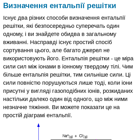
Визначення ентальпії решітки
Існує два різних способи визначення ентальпії
решітки, які безпосередньо суперечать один
одному, і ви знайдете обидва в загальному
вживанні. Насправді існує простий спосіб
сортування цього, але багато джерел не
використовують його. Ентальпія решітки - це міра
сили сил між іонами в іонному твердому тілі. Чим
більше ентальпія решітки, тим сильніше сили. Ці
сили повністю порушуються лише тоді, коли іони
присутні у вигляді газоподібних іонів, розкиданих
настільки далеко один від одного, що між ними
незначне тяжіння. Ви можете показати це на
простій діаграмі ентальпії.