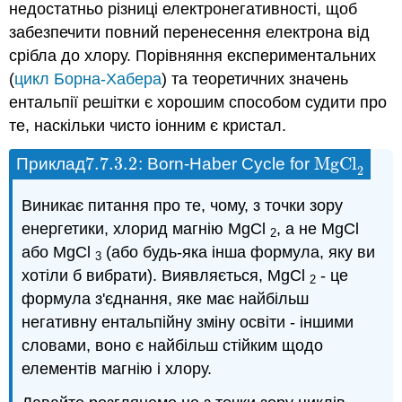
недостатньо різниці електронегативності, щоб
забезпечити повний перенесення електрона від
срібла до хлору. Порівняння експериментальних
(
цикл Борна-Хабера
) та теоретичних значень
ентальпії решітки є хорошим способом судити про
те, наскільки чисто іонним є кристал.
7.7.3.
2
MgCl
Приклад
: Born-Haber Cycle for
7.7.3.
2
MgCl
2
2
Виникає питання про те, чому, з точки зору
енергетики, хлорид магнію MgCl
, а не MgCl
2
або MgCl
(або будь-яка інша формула, яку ви
3
хотіли б вибрати). Виявляється, MgCl
- це
2
формула з'єднання, яке має найбільш
негативну ентальпійну зміну освіти - іншими
словами, воно є найбільш стійким щодо
елементів магнію і хлору.