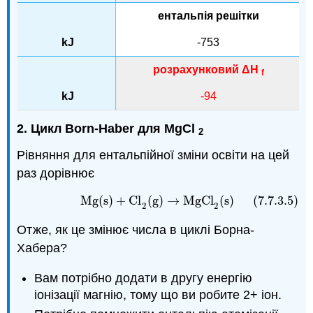
ентальпія решітки
-753
розрахунковий ΔH
f
-94
2. Цикл Born-Haber для MgCl
2
Рівняння для ентальпійної зміни освіти на цей
раз дорівнює
Mg
(
s
)
+
Cl
(
g
)
→
MgCl
(
s
)
(7.7.3.5)
(7.7.3.5)
Mg
(
s
)
+
Cl
2
(
g
)
→
MgCl
2
(
s
)
2
2
Отже, як це змінює числа в циклі Борна-
Хабера?
Вам потрібно додати в другу енергію
іонізації магнію, тому що ви робите 2+ іон.