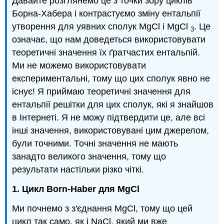
Давайте розглянемо це з точки зору циклів
Борна-Хабера і контрастуємо зміну ентальпії
утворення для уявних сполук MgCl і MgCl
. Це
3
означає, що нам доведеться використовувати
теоретичні значення їх ґратчастих ентальпій.
Ми не можемо використовувати
експериментальні, тому що цих сполук явно не
існує! Я приймаю теоретичні значення для
ентальпії решітки для цих сполук, які я знайшов
в Інтернеті. Я не можу підтвердити це, але всі
інші значення, використовувані цим джерелом,
були точними. Точні значення не мають
занадто великого значення, тому що
результати настільки різко чіткі.
1. Цикл Born-Haber для MgCl
Ми почнемо з з'єднання MgCl, тому що цей
цикл так само, як і NaCl, який ми вже