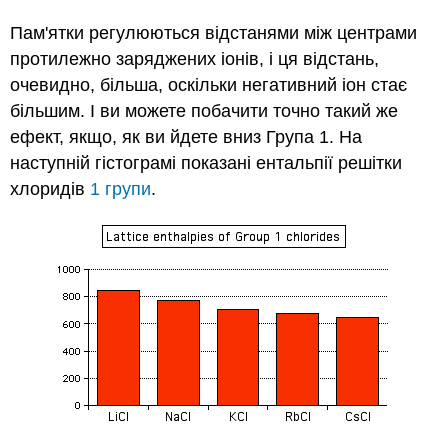
Пам'ятки регулюються відстанями між центрами
протилежно заряджених іонів, і ця відстань,
очевидно, більша, оскільки негативний іон стає
більшим. І ви можете побачити точно такий же
ефект, якщо, як ви йдете вниз Група 1. На
наступній гістограмі показані ентальпії решітки
хлоридів
1 групи
.