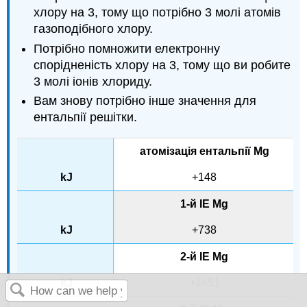
хлору на 3, тому що потрібно 3 молі атомів
газоподібного хлору.
Потрібно помножити електронну
спорідненість хлору на 3, тому що ви робите
3 молі іонів хлориду.
Вам знову потрібно інше значення для
ентальпії решітки.
атомізація ентальпії Mg
+148
1-й IE Mg
+738
2-й IE Mg
+1451