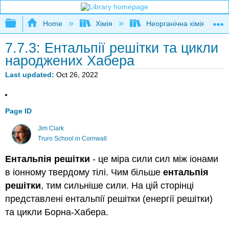
Expand/collapse global hierarchy
Home
Хімія
Неорганічна хімія
7.7.3: Ентальпії решітки та цикли
народжених Хабера
Last updated
Oct 26, 2022
Page ID
Jim Clark
Truro School in Cornwall
Ентальпія решітки
- це міра сили сил між іонами
в іонному твердому тілі. Чим більше
ентальпія
решітки
, тим сильніше сили.
На цій сторінці
представлені ентальпії решітки (енергії решітки)
та цикли Борна-Хабера.