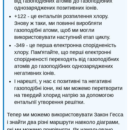
від газоподібних атомів до газоподібних
однозаряджених позитивних іонів.
+122 - це ентальпія розпилення хлору.
Знову ж таки, ми повинні виробляти
газоподібні атоми, щоб ми могли
використовувати наступний етап циклу.
-349 - це перша електронна спорідненість
хлору. Пам'ятайте, що перші електронні
спорідненості переходять від газоподібних
атомів до газоподібних однозаряджених
негативних іонів.
І нарешті, у нас є позитивні та негативні
газоподібні іони, які ми можемо перетворити
на твердий хлорид натрію за допомогою
ентальпії утворення решітки.
Тепер ми можемо використовувати Закон Гесса
і знайти два різні маршрути навколо діаграми,
які ми можемо прирівняти. Як намальовано,