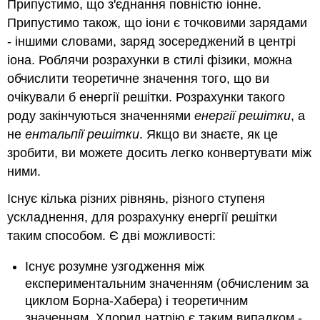
Припустимо, що з'єднання повністю іонне.
Припустимо також, що іони є точковими зарядами
- іншими словами, заряд зосереджений в центрі
іона. Роблячи розрахунки в стилі фізики, можна
обчислити теоретичне значення того, що ви
очікували б енергії решітки. Розрахунки такого
роду закінчуються значеннями
енергії решітки
, а
не
ентальпії решітки
. Якщо ви знаєте, як це
зробити, ви можете досить легко конвертувати між
ними.
Існує кілька різних рівнянь, різного ступеня
ускладнення, для розрахунку енергії решітки
таким способом. Є дві можливості:
Існує розумне узгодження між
експериментальним значенням (обчисленим за
циклом Борна-Хабера) і теоретичним
значенням. Хлорид натрію є таким випадком -