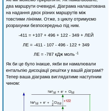
два маршрути очевидні. Діаграма налаштована
на надання двох різних маршрутів між
товстими лініями. Отже, з циклу отримуємо
розрахунки безпосередньо під ним.
-411 = +107 + 496 + 122 - 349 + ЛЕЙ
ЛЕ = -411 - 107 - 496 - 122 + 349
-1
ЛЕ = -787 кДж моль
Як би це було інакше, якби ви намалювали
ентальпію дисоціації решітки у вашій діаграмі?
Тепер ваша діаграма виглядатиме наступним
чином: