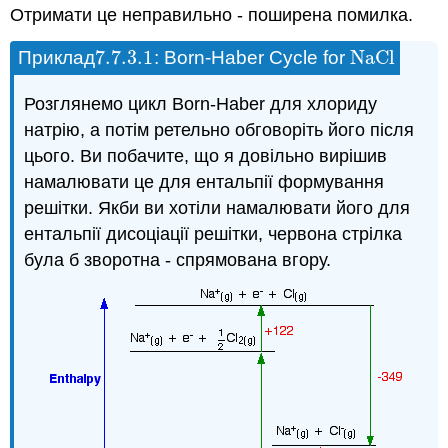
Отримати це неправильно - поширена помилка.
7.7.3.
1
NaCl
Приклад
: Born-Haber Cycle for
7.7.3.
1
NaCl
Розглянемо цикл Born-Haber для хлориду
натрію, а потім ретельно обговоріть його після
цього. Ви побачите, що я довільно вирішив
намалювати це для ентальпії формування
решітки. Якби ви хотіли намалювати його для
ентальпії дисоціації решітки, червона стрілка
була б зворотна - спрямована вгору.