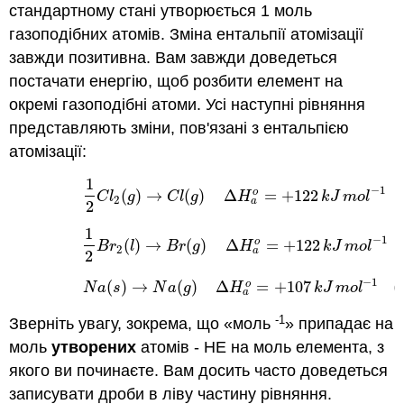
стандартному стані утворюється 1 моль
газоподібних атомів. Зміна ентальпії атомізації
завжди позитивна. Вам завжди доведеться
постачати енергію, щоб розбити елемент на
окремі газоподібні атоми. Усі наступні рівняння
представляють зміни, пов'язані з ентальпією
атомізації:
1
(7.7.3.1)
1
2
C
l
2
(
g
)
→
C
l
(
g
)
Δ
H
a
o
=
+
122
k
J
m
o
l
−
1
−
1
(
)
→
(
)
Δ
=
+
122
o
C
l
g
C
l
g
H
k
J
m
o
l
2
a
2
1
(7.7.3.2)
1
2
B
r
2
(
l
)
→
B
r
(
g
)
Δ
H
a
o
=
+
122
k
J
m
o
l
−
1
−
1
(
)
→
(
)
Δ
=
+
122
o
B
r
l
B
r
g
H
k
J
m
o
l
2
a
2
−
1
(7.7.3.3)
N
a
(
s
)
→
N
a
(
g
)
Δ
H
a
o
=
+
107
k
J
m
o
l
−
1
(
)
→
(
)
Δ
=
+
107
(
o
N
a
s
N
a
g
H
k
J
m
o
l
a
-1
Зверніть увагу, зокрема, що «моль
» припадає на
моль
утворених
атомів - НЕ на моль елемента, з
якого ви починаєте. Вам досить часто доведеться
записувати дроби в ліву частину рівняння.