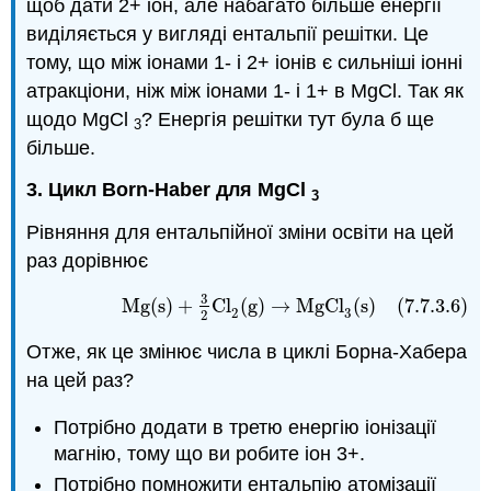
щоб дати 2+ іон, але набагато більше енергії
виділяється у вигляді ентальпії решітки. Це
тому, що між іонами 1- і 2+ іонів є сильніші іонні
атракціони, ніж між іонами 1- і 1+ в MgCl. Так як
щодо MgCl
? Енергія решітки тут була б ще
3
більше.
3. Цикл Born-Haber для MgCl
3
Рівняння для ентальпійної зміни освіти на цей
раз дорівнює
3
(7.7.3.6)
Mg
(
s
)
+
3
2
Cl
2
(
g
)
→
MgCl
3
(
s
)
Mg
(
s
)
+
Cl
(
g
)
→
MgCl
(
s
)
(7.7.3.6)
2
3
2
Отже, як це змінює числа в циклі Борна-Хабера
на цей раз?
Потрібно додати в третю енергію іонізації
магнію, тому що ви робите іон 3+.
Потрібно помножити ентальпію атомізації