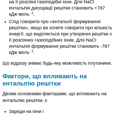
на її розсіяні газоподібні іони. Для NaCl
ентальпія дисоціації решітки становить +787
-1
кДж моль
.
Слід говорити про «ентальпії формування
решітки», якщо ви хочете говорити про кількість
енергії, що виділяється при утворенні решітки з
її розсіяних газоподібних іонів. Для NaCl
ентальпія формування решітки становить -787
-1
кДж моль
.
Що відразу знімає будь-яку можливість плутанини.
Фактори, що впливають на
ентальпію решітки
Двома основними факторами, що впливають на
ентальпію решітки, є
Заряди на іони і