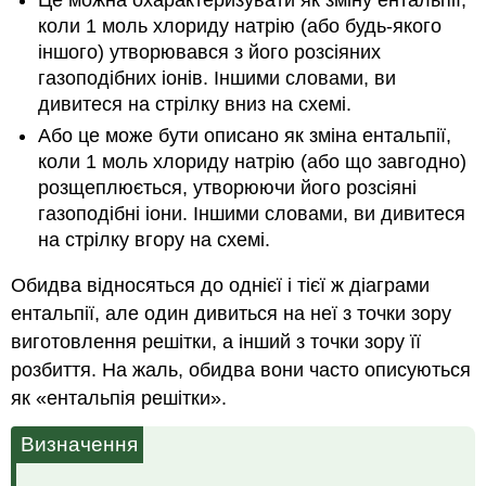
Це можна охарактеризувати як зміну ентальпії,
коли 1 моль хлориду натрію (або будь-якого
іншого) утворювався з його розсіяних
газоподібних іонів. Іншими словами, ви
дивитеся на стрілку вниз на схемі.
Або це може бути описано як зміна ентальпії,
коли 1 моль хлориду натрію (або що завгодно)
розщеплюється, утворюючи його розсіяні
газоподібні іони. Іншими словами, ви дивитеся
на стрілку вгору на схемі.
Обидва відносяться до однієї і тієї ж діаграми
ентальпії, але один дивиться на неї з точки зору
виготовлення решітки, а інший з точки зору її
розбиття. На жаль, обидва вони часто описуються
як «ентальпія решітки».
Визначення