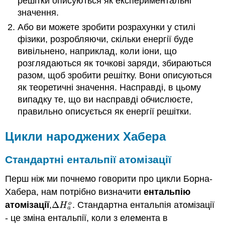
решітки описуються як експериментальні
значення.
Або ви можете зробити розрахунки у стилі
фізики, розробляючи, скільки енергії буде
вивільнено, наприклад, коли іони, що
розглядаються як точкові заряди, збираються
разом, щоб зробити решітку. Вони описуються
як теоретичні значення. Насправді, в цьому
випадку те, що ви насправді обчислюєте,
правильно описується як енергії решітки.
Цикли народжених Хабера
Стандартні ентальпії атомізації
Перш ніж ми почнемо говорити про цикли Борна-
Хабера, нам потрібно визначити
ентальпію
атомізації
,
Δ
. Стандартна ентальпія атомізації
o
Δ
H
a
o
H
a
- це зміна ентальпії, коли з елемента в