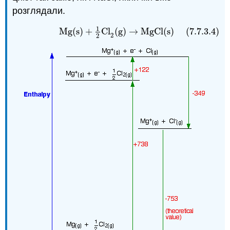
розглядали.
1
(7.7.3.4)
Mg
(
s
)
+
1
2
Cl
2
(
g
)
→
MgCl
(
s
)
Mg
(
s
)
+
Cl
(
g
)
→
MgCl
(
s
)
(7.7.3.4)
2
2