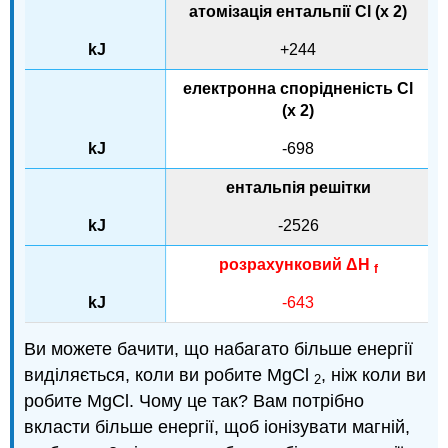
атомізація ентальпії Cl (x 2)
+244
електронна спорідненість Cl
(x 2)
-698
ентальпія решітки
-2526
розрахунковий ΔH
f
-643
Ви можете бачити, що набагато більше енергії
виділяється, коли ви робите MgCl
, ніж коли ви
2
робите MgCl. Чому це так? Вам потрібно
вкласти більше енергії, щоб іонізувати магній,