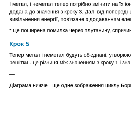
І метал, і неметал тепер потрібно змінити на їх і
додана до значення з кроку 3. Далі від попередн
вивільнення енергії, пов'язане з додаванням еле
* Це поширена помилка через плутанину, спричин
Крок 5
Тепер метал і неметал будуть об'єднані, утворююч
решітки - це різниця між значенням з кроку 1 і зн
—
Діаграма нижче - ще одне зображення циклу Бор