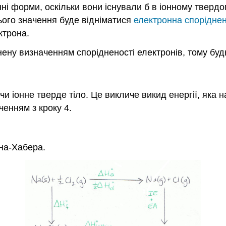
онні форми, оскільки вони існували б в іонному твердом
ього значення буде відніматися
електронна споріднен
ктрона.
ену визначенням спорідненості електронів, тому буд
и іонне тверде тіло. Це викличе викид енергії, яка н
аченням з кроку 4.
на-Хабера.