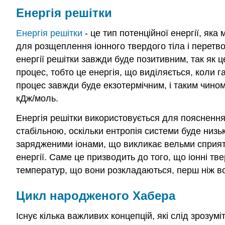
Енергія решітки
Енергія решітки
- це тип потенційної енергії, як
для розщеплення іонного твердого тіла і перетво
енергії решітки завжди буде позитивним, так як 
процес, тобто це енергія, що виділяється, коли г
процес завжди буде екзотермічним, і таким чино
кДж/моль.
Енергія решітки використовується для пояснення 
стабільною, оскільки ентропія системи буде низ
зарядженими іонами, що викликає вельми сприятл
енергії. Саме це призводить до того, що іонні т
температур, що вони розкладаються, перш ніж во
Цикл народженого Хабера
Існує кілька важливих концепцій, які слід зрозу