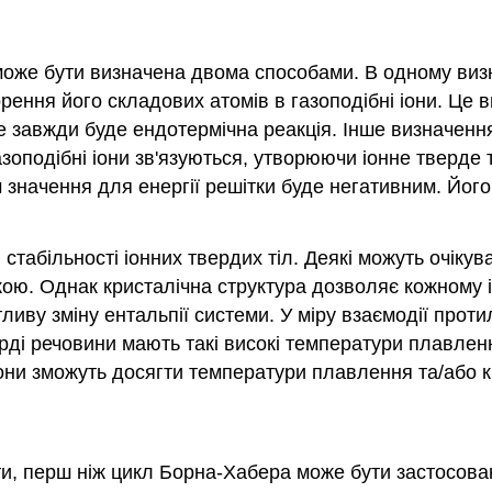
а може бути визначена двома способами. В одному визн
рення його складових атомів в газоподібні іони. Це 
це завжди буде ендотермічна реакція. Інше визначення
азоподібні іони зв'язуються, утворюючи іонне тверде 
м значення для енергії решітки буде негативним. Йо
стабільності іонних твердих тіл. Деякі можуть очіку
ькою. Однак кристалічна структура дозволяє кожному
иву зміну ентальпії системи. У міру взаємодії проти
верді речовини мають такі високі температури плавлен
ни зможуть досягти температури плавлення та/або к
міти, перш ніж цикл Борна-Хабера може бути застосова