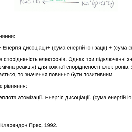
няння:
ергія дисоціації+ (сума енергій іонізації) + (сума с
я спорідненість електронів. Однак при підключенні з
рмічна реакція) для кожної спорідненості електронів.
ається, то значення повинно бути позитивним.
є рівняння:
лота атомізації- Енергія дисоціації- (сума енергій іон
: Кларендон Прес, 1992.