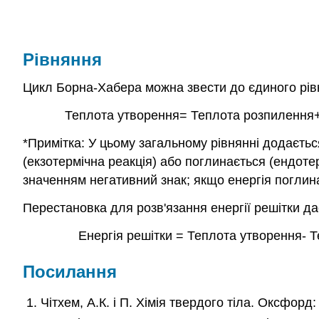
Рівняння
Цикл Борна-Хабера можна звести до єдиного рів
Теплота утворення= Теплота розпилення+ Ен
*Примітка: У цьому загальному рівнянні додаєтьс
(екзотермічна реакція) або поглинається (ендоте
значенням негативний знак; якщо енергія поглин
Перестановка для розв'язання енергії решітки да
Енергія решітки = Теплота утворення- Теп
Посилання
Чітхем, А.К. і П. Хімія твердого тіла. Оксфорд