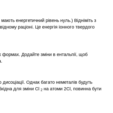
мають енергетичний рівень нуль.) Відніміть з
відному раціоні. Це енергія іонного твердого
х формах. Додайте зміни в ентальпії, щоб
а.
 дисоціації. Однак багато неметалів будуть
бхідна для зміни Cl
на атоми 2Cl, повинна бути
2