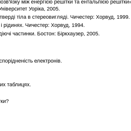
в'язку між енергією решітки та ентальпією решітки». 
ніверситет Уоріка, 2005.
 тверді тіла в стереовигляді. Чичестер: Хорвуд, 1999.
 і рідинях. Чичестер: Хорвуд, 1994.
діючі частинки. Бостон: Біркхаузер, 2005.
 спорідненість електронів.
их таблицях.
тки?