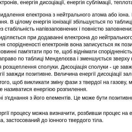
ектронів, енергія дисоціації, енергія сублімації, тепл
видалення електрона з нейтрального атома або іона. 
я. В цілому енергія іонізації збільшується по табли
ез стабільність напівзаповнених і повністю заповнени
виділяється при додаванні електрона до нейтрального
ня спорідненості електронів вона записується як поз
овинні пам'ятати про те, щоб віднімати спорідненість
направо по таблиці Менделєєва і зменшується зверху 
я розщеплення сполуки. Дисоціація сполуки - це зав
ії завжди позитивне. Величина енергії дисоціації зал
того, щоб викликати зміну фази з твердої на газову, м
е називатися енергією розпилення.
нні з'єднання з його елементів. Це може бути позитив
ргії процесу можна визначити, розбивши процес на ет
сса, застосований до іонного твердого тіла.