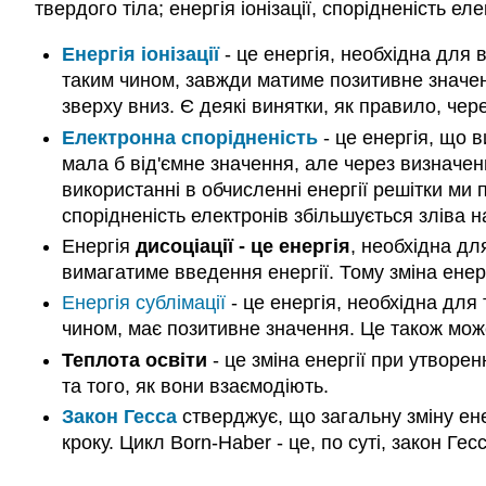
твердого тіла; енергія іонізації, спорідненість ел
Енергія іонізації
- це енергія, необхідна для 
таким чином, завжди матиме позитивне значенн
зверху вниз. Є деякі винятки, як правило, чер
Електронна спорідненість
- це енергія, що 
мала б від'ємне значення, але через визначен
використанні в обчисленні енергії решітки ми п
спорідненість електронів збільшується зліва 
Енергія
дисоціації - це енергія
, необхідна дл
вимагатиме введення енергії. Тому зміна енерг
Енергія сублімації
- це енергія, необхідна для 
чином, має позитивне значення. Це також мож
Теплота освіти
- це зміна енергії при утворе
та того, як вони взаємодіють.
Закон Гесса
стверджує, що загальну зміну ене
кроку. Цикл Born-Haber - це, по суті, закон Ге