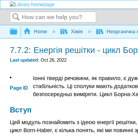
Search
Expand/collapse global hierarchy
Home
Хімія
Неорганічна 
7.7.2: Енергія решітки - цикл Б
Last updated
Oct 26, 2022
Іонні тверді речовини, як правило, є д
стабільність. Ці сполуки мають додатков
Page ID
безпосередньо виміряти. Цикл Борна-Хабе
Вступ
Цей модуль познайомить
з ідеєю енергії решітк
цикл Born-Haber, є кілька понять, які ми повинні 