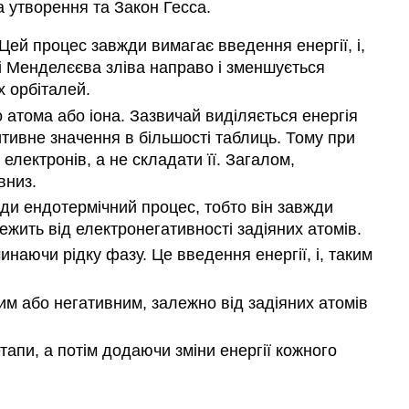
ота утворення та Закон Гесса.
Цей процес завжди вимагає введення енергії, і,
ці Менделєєва зліва направо і зменшується
х орбіталей.
 атома або іона. Зазвичай виділяється енергія
итивне значення в більшості таблиць. Тому при
 електронів, а не складати її. Загалом,
вниз.
жди ендотермічний процес, тобто він завжди
ежить від електронегативності задіяних атомів.
инаючи рідку фазу. Це введення енергії, і, таким
ним або негативним, залежно від задіяних атомів
апи, а потім додаючи зміни енергії кожного