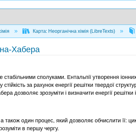
хімія
Карта: Неорганічна хімія (LibreTexts)
орна-Хабера
уже стабільними сполуками. Ентальпії утворення іонн
у стійкість за рахунок енергії решітки твердої струк
ра дозволяє зрозуміти і визначити енергії решітки і
и, а також один процес, який дозволяє обчислити її: 
зрозуміти в першу чергу.