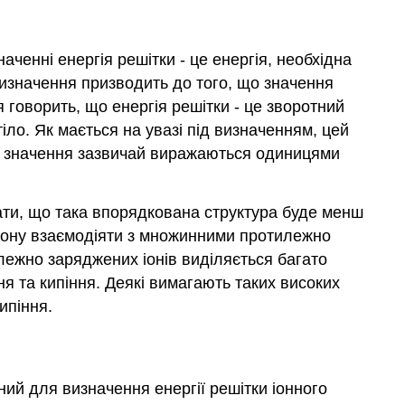
аченні енергія решітки - це енергія, необхідна
визначення призводить до того, що значення
 говорить, що енергія решітки - це зворотний
тіло. Як мається на увазі під визначенням, цей
го значення зазвичай виражаються одиницями
вати, що така впорядкована структура буде менш
 іону взаємодіяти з множинними протилежно
лежно заряджених іонів виділяється багато
ня та кипіння. Деякі вимагають таких високих
ипіння.
ний для визначення енергії решітки іонного