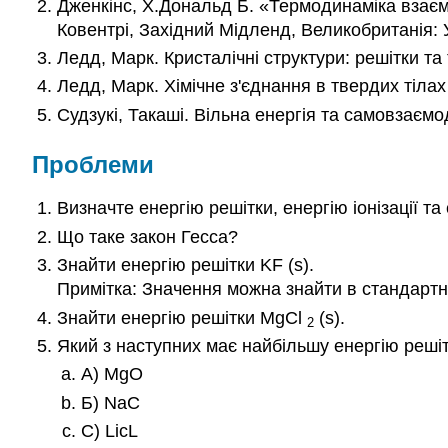
Дженкінс, Х.Дональд Б. «Термодинаміка взаємоз
Ковентрі, Західний Мідленд, Великобританія: У
Ледд, Марк. Кристалічні структури: решітки та
Ледд, Марк. Хімічне з'єднання в твердих тілах
Судзукі, Такаші. Вільна енергія та самовзаємо
Проблеми
Визначте енергію решітки, енергію іонізації та
Що таке закон Гесса?
Знайти енергію решітки KF (s).
Примітка: Значення можна знайти в стандартн
Знайти енергію решітки MgCl
(s).
2
Який з наступних має найбільшу енергію реші
А) MgO
Б) NaC
C) LicL