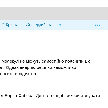
Exp
7: Кристалічний твердий стан
7.7: Термодинаміка
их молекул не можуть самостійно пояснити цю
тури. Однак енергію решітки неможливо
онних твердих тіл.
цикл Борна-Хабера. Для того, щоб використовувати