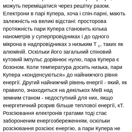
можуть переміщатися через решітку разом.
Електрони в парі Купера, хоча і спін-парні, мають
залежність на великі відстані: просторова
протяжність пари Купера становить кілька
нанометрів у суперпровідниках і до одного
мікрона в надпровідниках з низьким T
, таких як
c
алюміній. Оскільки його загальний спіновий
кутовий імпульс дорівнює нулю, пара Купера є
бозоном. Коли температура досить низька, пари
Купера «конденсуються» до найнижчого рівня
енергії. Другий найнижчий рівень енергії - який, як
правило, знаходиться на декількох МеВ над
земним станом - недоступний для них, якщо
енергетичний розрив більше теплової енергії, кТ.
Розсіювання електронів гратами тоді стає
забороненим енергозбереженням, оскільки
розсіювання розсіює енергію, а пари Купера не