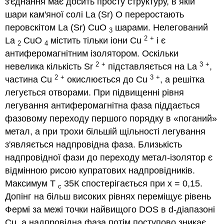
з'єднання має досить просту структуру, в якій
шари кам'яної солі La (Sr) O переростають
перовскітом La (Sr) CuO
шарами. Нелегований
3
2
+
La
CuO
містить тільки іони Cu
і є
2
4
антиферомагнітним ізолятором. Оскільки
2
+
3
+
невелика кількість Sr
підставляється на La
,
2
+
3
+
частина Cu
окислюється до Cu
, а решітка
легується отворами. При підвищенні рівня
легування антиферомагнітна фаза піддається
фазовому переходу першого порядку в «поганий»
метал, а при трохи більшій щільності легування
з'являється надпровідна фаза. Близькість
надпровідної фази до переходу метал-ізолятор є
відмінною рисою купратових надпровідників.
Максимум Т
35К спостерігається при х = 0,15.
с
Допінг на більш високих рівнях переміщує рівень
Фермі за межі точки найвищого DOS в d-діапазоні
Cu, а надпровідна фаза потім поступово зникає.