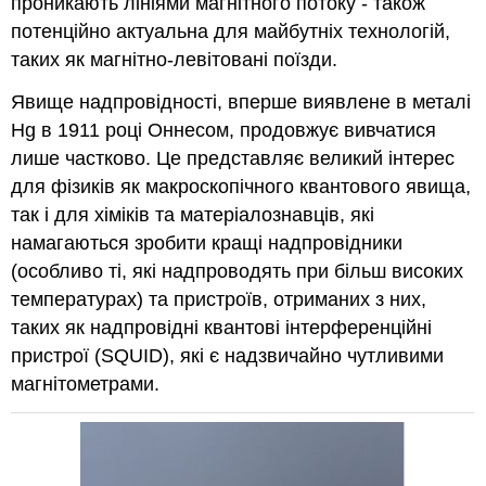
проникають лініями магнітного потоку - також
потенційно актуальна для майбутніх технологій,
таких як магнітно-левітовані поїзди.
Явище надпровідності, вперше виявлене в металі
Hg в 1911 році Оннесом, продовжує вивчатися
лише частково. Це представляє великий інтерес
для фізиків як макроскопічного квантового явища,
так і для хіміків та матеріалознавців, які
намагаються зробити кращі надпровідники
(особливо ті, які надпроводять при більш високих
температурах) та пристроїв, отриманих з них,
таких як надпровідні квантові інтерференційні
пристрої (SQUID), які є надзвичайно чутливими
магнітометрами.