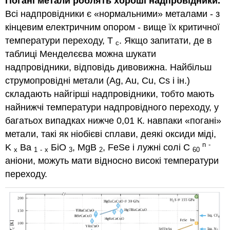
Погані метали роблять хороші надпровідники.
Всі надпровідники є «нормальними» металами - з
кінцевим електричним опором - вище їх критичної
температури переходу, Т
. Якщо запитати, де в
с
таблиці Менделєєва можна шукати
надпровідники, відповідь дивовижна. Найбільш
струмопровідні метали (Ag, Au, Cu, Cs і ін.)
складають найгірші надпровідники, тобто мають
найнижчі температури надпровідного переходу, у
багатьох випадках нижче 0,01 К. навпаки «погані»
метали, такі як ніобієві сплави, деякі оксиди міді,
n
-
K
Ba
БіО
, MgB
, FeSe і лужні солі C
x
1
-
x
3
2
60
аніони, можуть мати відносно високі температури
переходу.