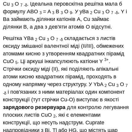
Cu
O
. Ідеальна перовскітна решітка мала б
3
7
-δ
формулу ABO
= A
B
O
. У yBa
Cu
O
, Y і
3
3
3
9
2
3
7
-δ
Ba займають ділянки катіонів A, Cu займає
ділянки B, а два з дев'яти атомів O відсутні.
Решітка YBa
Cu
O
складається з листів
2
3
7
-δ
оксиду змішаної валентної міді (II/III), обмежених
атомами кисню з утворенням квадратних пірамід
3+
CuO
. Ці аркуші інкапсулюють катіони Y
.
5
Стрічки оксиду міді (II), які поділяють апікальні
атоми кисню квадратних пірамід, проходять в
одному напрямку через структуру. У YbA
Cu
O
2
3
7
і пов'язаних з ними матеріалах один компонент
-δ
конструкції (тут стрічки Cu-O) виступає в якості
зарядового резервуара
для контролю легування
плоских листів CuO
, які є елементами
2
конструкції, що несуть надструм. Cuprate
надпровідники з Bi, Tl або HG, що містять шар