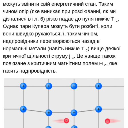
можуть змінити свій енергетичний стан. Таким
чином опір (яке виникає при розсіюванні, як ми
дізналися в гл. 6) різко падає до нуля нижче T
.
c
Однак пари Купера можуть бути розбиті, коли
вони швидко рухаються, і, таким чином,
надпровідники перетворюються назад в
нормальні метали (навіть нижче T
) вище деякої
c
критичної щільності струму j
. Це явище також
c
пов'язане з критичним магнітним полем H
, яке
c
гасить надпровідність.