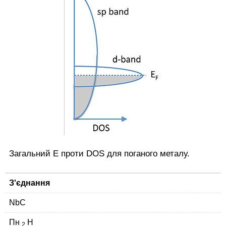
Загальний E проти DOS для поганого металу.
З'єднання
NbC
Пн
Н
2