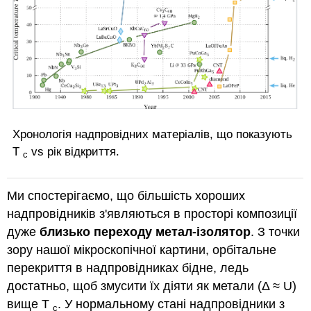
Хронологія надпровідних матеріалів, що показують
T
vs рік відкриття.
c
Ми спостерігаємо, що більшість хороших
надпровідників з'являються в просторі композиції
дуже
близько переходу метал-ізолятор
. З точки
зору нашої мікроскопічної картини, орбітальне
перекриття в надпровідниках бідне, ледь
достатньо, щоб змусити їх діяти як метали (Δ ≈ U)
вище T
. У нормальному стані надпровідники з
c