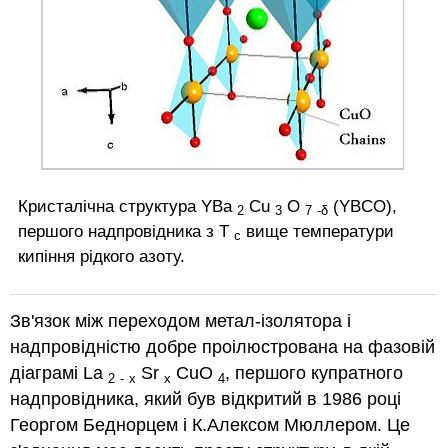
Кристалічна структура YBa
Cu
O
(YBCO),
2
3
7
-δ
першого надпровідника з T
вище температури
c
кипіння рідкого азоту.
Зв'язок між переходом метал-ізолятора і
надпровідністю добре проілюстрована на фазовій
діаграмі La
Sr
CuO
, першого купратного
2
-
x
x
4
надпровідника, який був відкритий в 1986 році
Георгом Беднорцем і К.Алексом Мюллером. Це