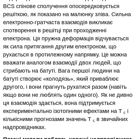
BCS спінове сполучення опосередковується
решіткою, як показано на малюнку зліва. Сильна
електронно-гратчаста взаємодія викликає
спотворення в решітці при проходженні
електрона. Ця пружна деформація відчувається
як сила притягання другим електроном, що
рухається в протилежному напрямку. Це можна
вважати аналогом взаємодії двох людей, що
стрибають на батуті. Вага першої людини на
батуті створює «колодязь», який приваблює
другого, і вони прагнуть рухатися разом (навіть
якщо вони не люблять один одного). Як не дивно
ця взаємодія здається, вона підтримується
експериментально ізотопними ефектами на T
і
c
кількісними прогнозами значень T
в звичайних
c
надпровідниках.