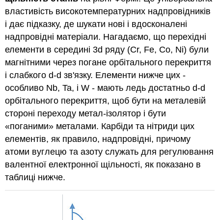
властивість високотемпературних надпровідників
і дає підказку, де шукати нові і вдосконалені
надпровідні матеріали. Нагадаємо, що перехідні
елементи в середині 3d ряду (Cr, Fe, Co, Ni) були
магнітними через погане орбітального перекриття
і слабкого d-d зв'язку. Елементи нижче цих -
особливо Nb, Ta, і W - мають ледь достатньо d-d
орбітального перекриття, щоб бути на металевій
стороні переходу метал-ізолятор і бути
«поганими» металами. Карбіди та нітриди цих
елементів, як правило, надпровідні, причому
атоми вуглецю та азоту служать для регулювання
валентної електронної щільності, як показано в
таблиці нижче.