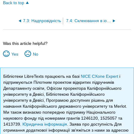
Back to top
7.3: Надпровідність
7.4: Склеювання в іонних кристалах
Was this article helpful?
Yes
No
Бібліотеки LibreTexts працюють на базі
NICE CXone Expert
і
підтримуються Пілотним проектом відкритих підручників
Департаменту освіти, Офісом проректора Каліфорнійського
університету в Девісі, Бібліотекою Каліфорнійського
університету в Девісі, Програмою доступних рішень для
навчання Каліфорнійського державного університету та Merlot.
Ми також визнаємо попередню підтримку Національного
наукового фонду під номерами грантів 1246120, 1525057 та
1413739.
Юридична інформація
. Заява про доступність Для
отримання додаткової інформації зв’яжіться з нами за адресою