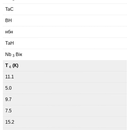
TaC
ВН
нбн
ТаН
Nb
Вік
3
Т
(К)
с
11.1
5.0
9.7
7.5
15.2