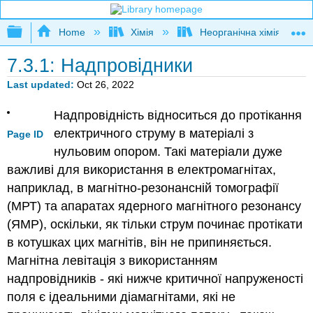
Expand/collapse global hierarchy
Home
Хімія
Неорганічна хімія
7.3.1: Надпровідники
Last updated
Oct 26, 2022
Надпровідність відноситься до протікання
електричного струму в матеріалі з
Page ID
нульовим опором. Такі матеріали дуже
важливі для використання в електромагнітах,
наприклад, в магнітно-резонансній томографії
(МРТ) та апаратах ядерного магнітного резонансу
(ЯМР), оскільки, як тільки струм починає протікати
в котушках цих магнітів, він не припиняється.
Магнітна левітація з використанням
надпровідників - які нижче критичної напруженості
поля є ідеальними діамагнітами, які не