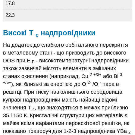
17.8
22.3
Високі T
надпровідники
c
На додаток до слабкого орбітального перекриття
в металевому стані - що призводить до високого
DOS при E
- високотемпературні надпровідники
F
також зазвичай містять елементи в змішаних
2
+/3+
3
станах окислення (наприклад, Cu
або Bi
+/5+
2-
-
), які близькі за енергією до O
/O
пара в
решітці. При тиску навколишнього середовища
куправі надпровідники мають найвищі відомі
значення T
, що знаходяться в межах приблизно
c
35 і 150 К. Кристалічні структури цих матеріалів є
майже всіма варіантами перовскітової решітки, як
показано праворуч для 1-2-3 надпровідника YBa
2