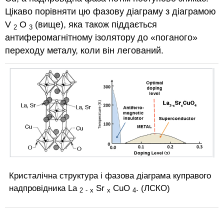
Цікаво порівняти цю фазову діаграму з діаграмою
V
O
(вище), яка також піддається
2
3
антиферомагнітному ізолятору до «поганого»
переходу металу, коли він легований.
Кристалічна структура і фазова діаграма куправого
надпровідника La
Sr
CuO
. (ЛСКО)
2
-
x
x
4