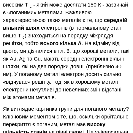
високим T
- який може досягати 150 К - зазвичай
c
є «поганими» металами. Важливою
характеристикою таких металів є те, що
середній
вільний шлях
електронів (в нормальному стані
вище T
) знаходиться на порядку міжряддя
c
решітки, тобто
всього кілька Å
. На відміну від
цього, ми дізналися в гл. 6, що хороші метали, такі
як Au, Ag та Cu, мають середні електронні вільні
шляхи, які на два порядки довші (приблизно 40
нм). У поганому металі електрон досить сильно
«відчуває» решітку, тоді як в хорошому металі
електрони нечутливі до невеликих змін відстані
між атомами металів.
Як виглядає картинка групи для поганого металу?
Ключовим моментом є те, що, оскільки орбітальне
перекриття є поганим, метал має
високу
щільність станів
на рівні Фермі. Це універсальна