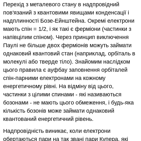
Перехід з металевого стану в надпровідний
пов'язаний з квантовими явищами конденсації і
надплинності Бозе-Ейнштейна. Окремі електрони
мають спін = 1/2, і як такі є ферміони (частинки з
напівцілим спіном). Через принцип виключення
Паулі не більше двох ферміонів можуть займати
однаковий квантовий стан (наприклад, орбіталь в
молекулі або тверде тіло). Знайомим наслідком
цього правила є ауфбау заповнення орбіталей
спін-парними електронами на кожному
енергетичному рівні. На відміну від цього,
частинки з цілими спинами - які називаються
бозонами - не мають цього обмеження, і будь-яка
кількість бозонів може займати однаковий
квантований енергетичний рівень.
Надпровідність виникає, коли електрони
обертаються пари на так звані пари Купера, які