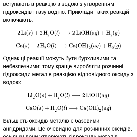
вступають в реакцію з водою з утворенням
гідроксидів і газу водню. Приклади таких реакцій
включають:
2
Li
(
)
+
2
H
O
(
)
⟶
2
LiOH
(
)
+
H
(
)
2
Li
(
s
)
+
2
H
2
O
(
l
)
⟶
2
LiOH
(
a
q
)
+
H
2
(
g
)
s
l
a
q
g
2
2
Ca
(
)
+
2
H
O
(
)
⟶
Ca
(
OH
)
(
)
+
H
(
)
Ca
(
s
)
+
2
H
2
O
(
l
)
⟶
Ca
(
OH
)
2
(
a
q
)
+
H
2
(
g
)
s
l
a
q
g
2
2
2
Однак ці реакції можуть бути бурхливими та
небезпечними; тому краще виробляти розчинні
гідроксиди металів реакцією відповідного оксиду з
водою:
Li
O
(
)
+
H
O
(
)
⟶
2
LiOH
(
)
Li
2
O
(
s
)
+
H
2
O
(
l
)
⟶
2
LiOH
(
a
q
)
s
l
a
q
2
2
CaO
(
)
+
H
O
(
)
⟶
Ca
(
OH
)
(
)
CaO
(
s
)
+
H
2
O
(
l
)
⟶
Ca
(
OH
)
2
(
a
q
)
s
l
a
q
2
2
Більшість оксидів металів є
базовими
ангідридами
. Це очевидно для розчинних оксидів,
оскільки вони утворюють гідроксиди металів.