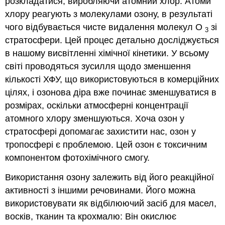
розкладатися, виробляючи атомний хлор. Атоми
хлору реагують з молекулами озону, в результаті
чого відбувається чисте видалення молекул O
зі
3
стратосфери. Цей процес детально досліджується
в нашому висвітленні хімічної кінетики. У всьому
світі проводяться зусилля щодо зменшення
кількості ХФУ, що використовуються в комерційних
цілях, і озонова діра вже починає зменшуватися в
розмірах, оскільки атмосферні концентрації
атомного хлору зменшуються. Хоча озон у
стратосфері допомагає захистити нас, озон у
тропосфері є проблемою. Цей озон є токсичним
компонентом фотохімічного смогу.
Використання озону залежить від його реакційної
активності з іншими речовинами. Його можна
використовувати як відбілюючий засіб для масел,
восків, тканин та крохмалю: Він окислює