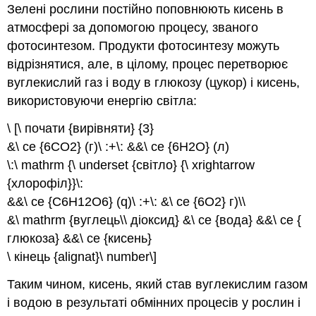
Зелені рослини постійно поповнюють кисень в
атмосфері за допомогою процесу, званого
фотосинтезом
. Продукти фотосинтезу можуть
відрізнятися, але, в цілому, процес перетворює
вуглекислий газ і воду в глюкозу (цукор) і кисень,
використовуючи енергію світла:
\ [\ почати {вирівняти} {3}
&\ ce {6CO2} (г)\ :+\: &&\ ce {6H2O} (л)
\:\ mathrm {\ underset {світло} {\ xrightarrow
{хлорофіл}}\:
&&\ ce {C6H12O6} (q)\ :+\: &\ ce {6O2} г)\\
&\ mathrm {вуглець\\ діоксид} &\ ce {вода} &&\ ce {
глюкоза} &&\ ce {кисень}
\ кінець {alignat}\ number\]
Таким чином, кисень, який став вуглекислим газом
і водою в результаті обмінних процесів у рослин і