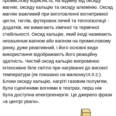
промислову корисність, на відміну від оксиду
магнію, оксиду кальцію та оксиду алюмінію. Оксид
магнію важливий при виготовленні вогнетривкої
цегли, тиглів, футеровок печей та теплоізоляції -
додатків, які вимагають хімічної та термічної
стабільності. Оксид кальцію, який іноді називають
негашеним
вапном або вапном на промисловому
ринку, дуже реактивний, і його основні види
використання відображають його реакційну
здатність. Чистий оксид кальцію випромінює
інтенсивне біле світло при нагріванні до високої
температури (як показано на малюнку
18.9.
2
:).
18.9.
2
Блоки оксиду кальцію, нагріті газовим полум'ям,
були сценічними вогнями в театрах, перш ніж
була доступна електроенергія. Це джерело фрази
«в центрі уваги».