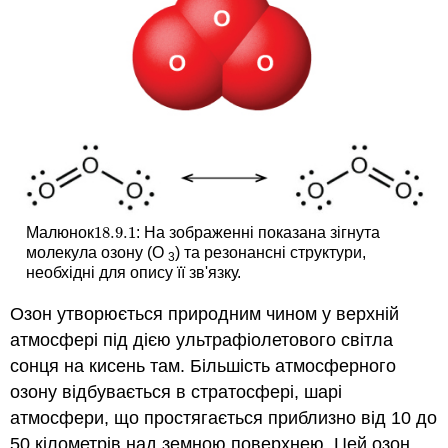
18.9.
1
Малюнок
: На зображенні показана зігнута
18.9.
1
молекула озону (O
) та резонансні структури,
3
необхідні для опису її зв'язку.
Озон утворюється природним чином у верхній
атмосфері під дією ультрафіолетового світла
сонця на кисень там. Більшість атмосферного
озону відбувається в стратосфері, шарі
атмосфери, що простягається приблизно від 10 до
50 кілометрів над земною поверхнею. Цей озон