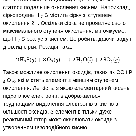
статися подальше окислення киснем. Наприклад,
сірководень H
S містить сірку зі ступенем
2
окислення 2−. Оскільки сірка не проявляє свого
максимального ступеня окислення, ми очікуємо,
що H
S реагує з киснем. Це робить, даючи воду і
2
діоксид сірки. Реакція така:
2
H
S
(
)
+
3
O
(
)
⟶
2
H
O
(
)
+
2
SO
(
)
2
H
2
S
(
g
)
+
3
O
2
(
g
)
⟶
2
H
2
O
(
l
)
+
2
SO
2
(
g
)
g
g
l
g
2
2
2
2
Також можливе окислення оксидів, таких як CO і P
O
, які містять елемент з меншим ступенем
4
6
окислення. Легкість, з якою елементарний кисень
підхоплює електрони, відображається
труднощами видалення електронів з кисню в
більшості оксидів. З елементів тільки дуже
реактивний фтор може окислювати оксиди з
утворенням газоподібного кисню.