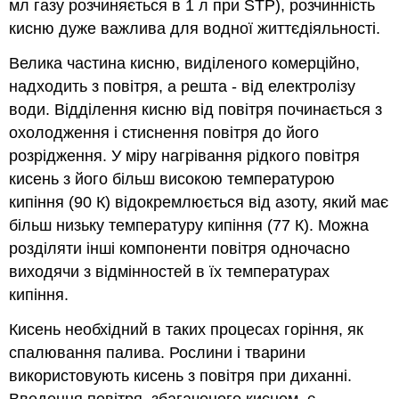
мл газу розчиняється в 1 л при STP), розчинність
кисню дуже важлива для водної життєдіяльності.
Велика частина кисню, виділеного комерційно,
надходить з повітря, а решта - від електролізу
води. Відділення кисню від повітря починається з
охолодження і стиснення повітря до його
розрідження. У міру нагрівання рідкого повітря
кисень з його більш високою температурою
кипіння (90 К) відокремлюється від азоту, який має
більш низьку температуру кипіння (77 К). Можна
розділяти інші компоненти повітря одночасно
виходячи з відмінностей в їх температурах
кипіння.
Кисень необхідний в таких процесах горіння, як
спалювання палива. Рослини і тварини
використовують кисень з повітря при диханні.
Введення повітря, збагаченого киснем, є