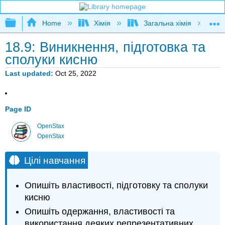
Expand/collapse global hierarchy
Home
Хімія
Загальна хімія
18.9: Виникнення, підготовка та
сполуки кисню
Last updated
Oct 25, 2022
Page ID
OpenStax
OpenStax
Цілі навчання
Опишіть властивості, підготовку та сполуки
кисню
Опишіть одержання, властивості та
використання деяких репрезентативних