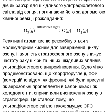
діє як бар'єр для шкідливого ультрафіолетового
світла від сонця, поглинаючи його за допомогою
хімічної реакції розкладання:
ultraviolet
light
O
(
)
−
−
−
−
−
−
−
−
→
O
(
)
+
O
(
)
O
3
(
g
)
→
ultraviolet
light
O
(
g
)
+
O
2
(
g
)
g
g
g
3
2
Реактивні атоми кисню рекомбінуються з
молекулярним киснем для завершення циклу
озону. Наявність стратосферного озону знижує
частоту раку шкіри та інших шкідливих впливів
ультрафіолетового випромінювання. Було чітко
продемонстровано, що хлорфторуглеці, ХФУ
(комерційно відомі як фреони), які були присутні
як аерозольні пропелленти в балончиках і як
холодоагенти, спричиняли виснаження озону в
стратосфері. Це сталося тому, що
ультрафіолетове світло також змушує CFC