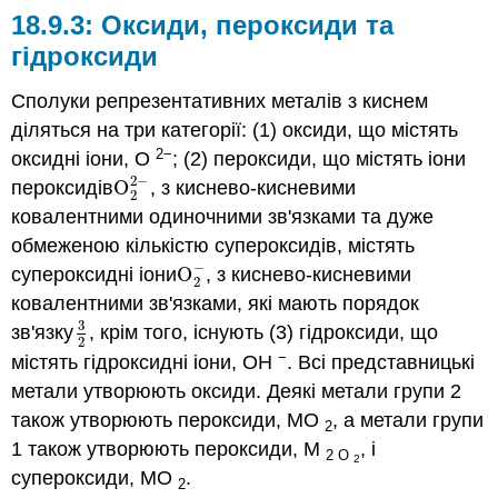
Оксиди, пероксиди та
гідроксиди
Сполуки репрезентативних металів з киснем
діляться на три категорії: (1)
оксиди
, що містять
2−
оксидні іони, O
; (2)
пероксиди
, що містять іони
2
−
пероксидів
O
, з киснево-кисневими
O
2
2
−
2
ковалентними одиночними зв'язками та дуже
обмеженою кількістю
супероксидів
, містять
−
супероксидні іони
O
, з киснево-кисневими
O
2
−
2
ковалентними зв'язками, які мають порядок
3
зв'язку
, крім того, існують (3)
гідроксиди
, що
3
2
2
−
містять гідроксидні іони, ОН
. Всі представницькі
метали утворюють оксиди. Деякі метали групи 2
також утворюють пероксиди, MO
, а метали групи
2
1 також утворюють пероксиди, M
, і
2 O
2
супероксиди, MO
.
2