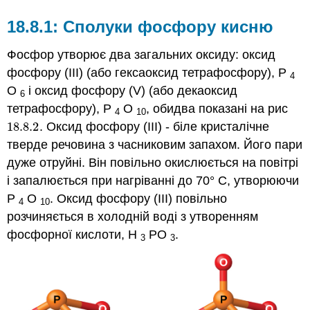
Сполуки фосфору кисню
Фосфор утворює два загальних оксиду: оксид
фосфору (III) (або гексаоксид тетрафосфору), P
4
O
і оксид фосфору (V) (або декаоксид
6
тетрафосфору), P
O
, обидва показані на рис
4
10
18.8.
2
. Оксид фосфору (III) - біле кристалічне
18.8.
2
тверде речовина з часниковим запахом. Його пари
дуже отруйні. Він повільно окислюється на повітрі
і запалюється при нагріванні до 70° С, утворюючи
Р
О
. Оксид фосфору (III) повільно
4
10
розчиняється в холодній воді з утворенням
фосфорної кислоти, H
PO
.
3
3