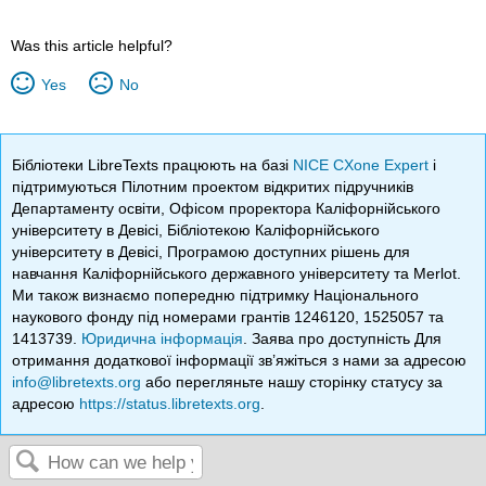
Was this article helpful?
Yes
No
Бібліотеки LibreTexts працюють на базі
NICE CXone Expert
і
підтримуються Пілотним проектом відкритих підручників
Департаменту освіти, Офісом проректора Каліфорнійського
університету в Девісі, Бібліотекою Каліфорнійського
університету в Девісі, Програмою доступних рішень для
навчання Каліфорнійського державного університету та Merlot.
Ми також визнаємо попередню підтримку Національного
наукового фонду під номерами грантів 1246120, 1525057 та
1413739.
Юридична інформація
. Заява про доступність Для
отримання додаткової інформації зв’яжіться з нами за адресою
info@libretexts.org
або перегляньте нашу сторінку статусу за
адресою
https://status.libretexts.org
.