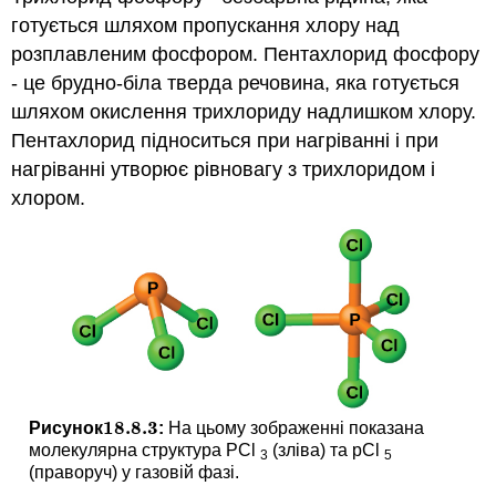
готується шляхом пропускання хлору над
розплавленим фосфором. Пентахлорид фосфору
- це брудно-біла тверда речовина, яка готується
шляхом окислення трихлориду надлишком хлору.
Пентахлорид підноситься при нагріванні і при
нагріванні утворює рівновагу з трихлоридом і
хлором.
18.8.
3
Рисунок
:
На цьому зображенні показана
18.8.
3
молекулярна структура PCl
(зліва) та pCl
3
5
(праворуч) у газовій фазі.