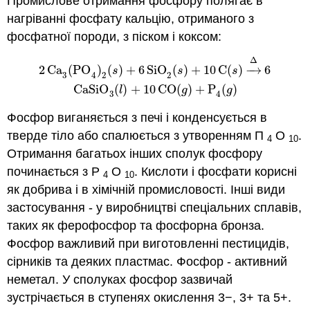
Промислове отримання фосфору полягає в
нагріванні фосфату кальцію, отриманого з
фосфатної породи, з піском і коксом:
Δ
2
Ca
3
(
PO
4
)
2
(
s
)
+
6
SiO
2
(
s
)
+
10
C
(
s
)
→
Δ
6
CaSiO
3
(
l
)
+
10
C
2
Ca
(
PO
)
(
)
+
6
SiO
(
)
+
10
C
(
)
−
→
6
s
s
s
3
2
2
4
CaSiO
(
)
+
10
CO
(
)
+
P
(
)
l
g
g
3
4
Фосфор виганяється з печі і конденсується в
тверде тіло або спалюється з утворенням П
О
.
4
10
Отримання багатьох інших сполук фосфору
починається з Р
О
. Кислоти і фосфати корисні
4
10
як добрива і в хімічній промисловості. Інші види
застосування - у виробництві спеціальних сплавів,
таких як ферофосфор та фосфорна бронза.
Фосфор важливий при виготовленні пестицидів,
сірників та деяких пластмас. Фосфор - активний
неметал. У сполуках фосфор зазвичай
зустрічається в ступенях окислення 3−, 3+ та 5+.