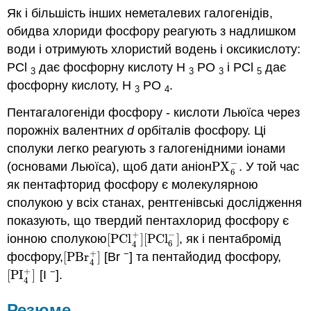
Як і більшість інших неметалевих галогенідів,
обидва хлориди фосфору реагують з надлишком
води і отримують хлористий водень і оксикислоту:
PCl
дає фосфорну кислоту H
PO
і PCl
дає
3
3
3
5
фосфорну кислоту, H
PO
.
3
4
Пентагалогеніди фосфору - кислоти Льюїса через
порожніх валентних
d
орбіталів фосфору. Ці
сполуки легко реагують з галогенідними іонами
−
(основами Льюїса), щоб дати аніон
PX
. У той час
PX
6
−
6
як пентафторид фосфору є молекулярною
сполукою у всіх станах, рентгенівські дослідження
показують, що твердий пентахлорид фосфору є
+
−
іонною сполукою
[
PCl
]
[
PCl
]
, як і пентабромід
[
PCl
4
+
]
[
PCl
6
−
]
6
4
+
−
фосфору,
[
PBr
]
[Br
] та пентайодид фосфору,
[
PBr
4
+
]
4
+
−
[
PI
]
[I
].
[
PI
4
+
]
4
Резюме