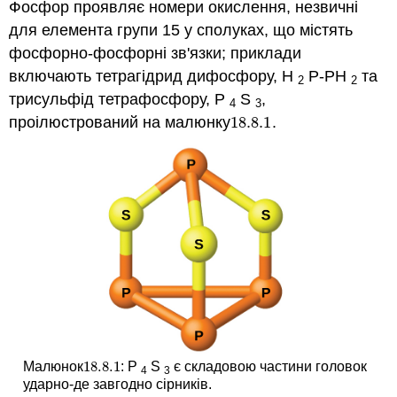
Фосфор проявляє номери окислення, незвичні
для елемента групи 15 у сполуках, що містять
фосфорно-фосфорні зв'язки; приклади
включають тетрагідрид дифосфору, H
P-PH
та
2
2
трисульфід тетрафосфору, P
S
,
4
3
проілюстрований на малюнку
18.8.
1
.
18.8.
1
18.8.
1
Малюнок
: P
S
є складовою частини головок
18.8.
1
4
3
ударно-де завгодно сірників.