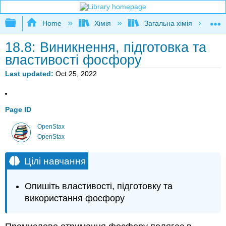
Expand/collapse global hierarchy
Home
Хімія
Загальна хімія
18.8: Виникнення, підготовка та
властивості фосфору
Last updated
Oct 25, 2022
Page ID
OpenStax
OpenStax
Цілі навчання
Опишіть властивості, підготовку та
використання фосфору