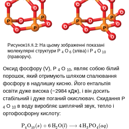
18.8.
2
Рисунок
: На цьому зображенні показані
18.8.
2
молекулярні структури P
O
(зліва) і P
O
4
6
4
10
(праворуч).
Оксид фосфору (V), P
O
, являє собою білий
4
10
порошок, який отримують шляхом спалювання
фосфору в надлишку кисню. Його ентальпія
освіти дуже висока (−2984 кДж), і він досить
стабільний і дуже поганий окислювач. Скидання Р
О
в воду виробляє шиплячий звук, тепло і
4
10
ортофосфорну кислоту:
P
O
(
)
+
6
H
O
(
)
⟶
4
H
PO
(
)
P
4
O
10
(
s
)
+
6
H
2
O
(
l
)
⟶
4
H
3
PO
4
(
a
q
)
s
l
a
q
10
2
3
4
4