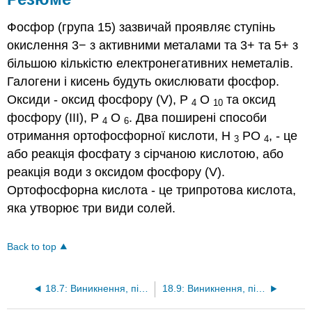
Фосфор (група 15) зазвичай проявляє ступінь
окислення 3− з активними металами та 3+ та 5+ з
більшою кількістю електронегативних неметалів.
Галогени і кисень будуть окислювати фосфор.
Оксиди - оксид фосфору (V), P
O
та оксид
4
10
фосфору (III), P
O
. Два поширені способи
4
6
отримання ортофосфорної кислоти, H
PO
, - це
3
4
або реакція фосфату з сірчаною кислотою, або
реакція води з оксидом фосфору (V).
Ортофосфорна кислота - це трипротова кислота,
яка утворює три види солей.
Back to top
18.7: Виникнення, підготовка та властивості азоту
18.9: Виникнення, підготовка та сполуки кисню