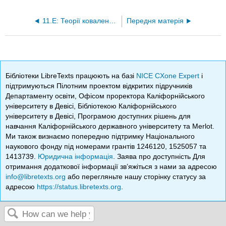
11.E: Теорії ковалентного зв'язку (вправи)
Передня матерія
Бібліотеки LibreTexts працюють на базі
NICE CXone Expert
і
підтримуються Пілотним проектом відкритих підручників
Департаменту освіти, Офісом проректора Каліфорнійського
університету в Девісі, Бібліотекою Каліфорнійського
університету в Девісі, Програмою доступних рішень для
навчання Каліфорнійського державного університету та Merlot.
Ми також визнаємо попередню підтримку Національного
наукового фонду під номерами грантів 1246120, 1525057 та
1413739.
Юридична інформація
. Заява про доступність Для
отримання додаткової інформації зв’яжіться з нами за адресою
info@libretexts.org
або перегляньте нашу сторінку статусу за
адресою
https://status.libretexts.org
.