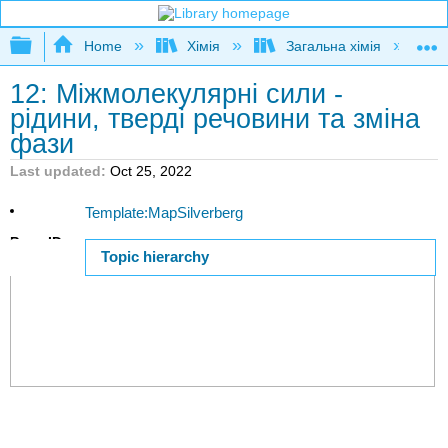
Expand/collapse global hierarchy
Home
Хімія
Загальна хімія
12: Міжмолекулярні сили -
рідини, тверді речовини та зміна
фази
Last updated
Oct 25, 2022
Template:MapSilverberg
Page ID
Topic hierarchy
26616