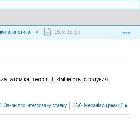
Exp
мічна кінетика
15.5: Закони про ставки: резюме
a_атоміка_теорія_і_хімічність_сполуки/1.
4: Закон про інтегровану ставку
15.6: Механізми реакції