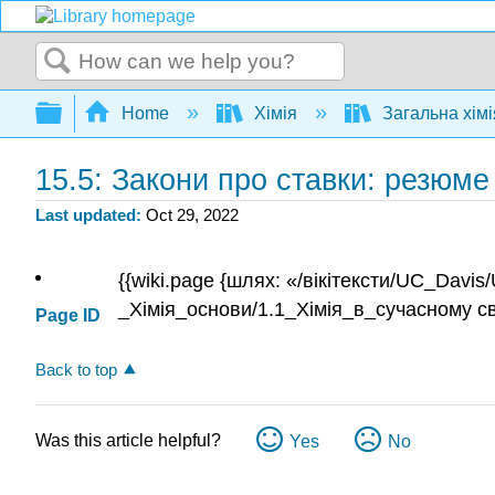
Search
Expand/collapse global hierarchy
Home
Хімія
Загальна хім
15.5: Закони про ставки: резюме
Last updated
Oct 29, 2022
{{wiki.page {шлях: «/вікітексти/UC_Da
_Хімія_основи/1.1_Хімія_в_сучасному світ
Page ID
Back to top
Was this article helpful?
Yes
No