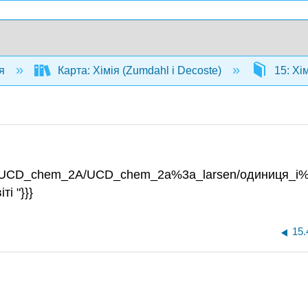
ія
Карта: Хімія (Zumdahl і Decoste)
15: Хі
vis/UCD_chem_2A/UCD_chem_2a%3a_larsen/одиниця_i%3
і "}}}
15.