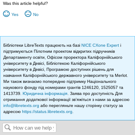
Was this article helpful?
Yes
No
Бібліотеки LibreTexts працюють на базі
NICE CXone Expert
і
підтримуються Пілотним проектом відкритих підручників
Департаменту освіти, Офісом проректора Каліфорнійського
університету в Девісі, Бібліотекою Каліфорнійського
університету в Девісі, Програмою доступних рішень для
навчання Каліфорнійського державного університету та Merlot.
Ми також визнаємо попередню підтримку Національного
наукового фонду під номерами грантів 1246120, 1525057 та
1413739.
Юридична інформація
. Заява про доступність Для
отримання додаткової інформації зв’яжіться з нами за адресою
info@libretexts.org
або перегляньте нашу сторінку статусу за
адресою
https://status.libretexts.org
.