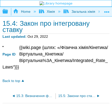
Expand/collapse global hierarchy
Home
Хімія
Загальна хімія
15.4: Закон про інтегровану
ставку
Last updated
Oct 29, 2022
{{wiki.page {шлях: «/Фізична хімія/Кінетика/
Віртуальна_Кінетика/
Page ID
Віртуальна%3A_Кінетика/Integrated_Rate_
Laws"}}}
Back to top
15.3: Визначення форми закону про ставки
15.5: Закони про ставки: резюме