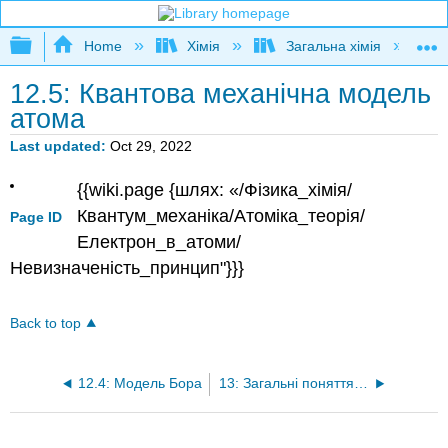
Expand/collapse global hierarchy
Home
Хімія
Загальна хімія
12.5: Квантова механічна модель
атома
Last updated
Oct 29, 2022
{{wiki.page {шлях: «/Фізика_хімія/
Квантум_механіка/Атоміка_теорія/
Page ID
Електрон_в_атоми/
Невизначеність_принцип"}}}
Back to top
12.4: Модель Бора
13: Загальні поняття склеювання