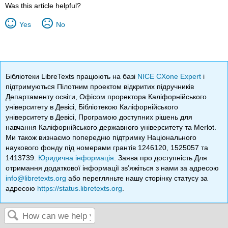
Was this article helpful?
Yes
No
Бібліотеки LibreTexts працюють на базі
NICE CXone Expert
і
підтримуються Пілотним проектом відкритих підручників
Департаменту освіти, Офісом проректора Каліфорнійського
університету в Девісі, Бібліотекою Каліфорнійського
університету в Девісі, Програмою доступних рішень для
навчання Каліфорнійського державного університету та Merlot.
Ми також визнаємо попередню підтримку Національного
наукового фонду під номерами грантів 1246120, 1525057 та
1413739.
Юридична інформація
. Заява про доступність Для
отримання додаткової інформації зв’яжіться з нами за адресою
info@libretexts.org
або перегляньте нашу сторінку статусу за
адресою
https://status.libretexts.org
.