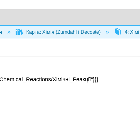
ія
Карта: Хімія (Zumdahl і Decoste)
4: Хімі
Chemical_Reactions/Хімічні_Реакції"}}}