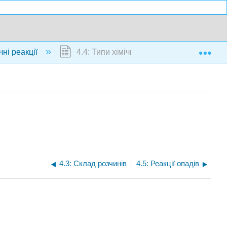
Exp
чні реакції
4.4: Типи хімічних реакцій
4.3: Склад розчинів
4.5: Реакції опадів