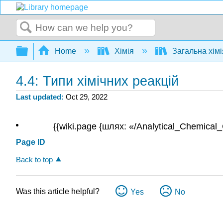
Search
Expand/collapse global hierarchy
Home
Хімія
Загальна хім
4.4: Типи хімічних реакцій
Last updated
Oct 29, 2022
{{wiki.page {шлях: «/Analytical_Chemical_
Page ID
Back to top
Was this article helpful?
Yes
No