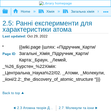
Expand/collapse global hierarchy
Home
Хімія
Загальна хімія
2.5: Ранні експерименти для
характеристики атома
Last updated
Oct 29, 2022
{{wiki.page {шлях: «Підручник_Карти/
Загальні_Хімія_Підручник_Карти/
Page ID
Карта:_Браун, _Лемей,
_%26_Бурстен_%22Хімія:
_Центральна_Наука%22/02. _Атоми, _Молекули,
_ііоні/2.2:_the_discovery_of_atomic_structure "}}}
Back to top
2.3 Атомна теорія Дальтона
2.7: Молекули та іони