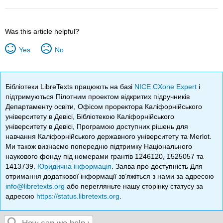
Was this article helpful?
Yes
No
Бібліотеки LibreTexts працюють на базі
NICE CXone Expert
і
підтримуються Пілотним проектом відкритих підручників
Департаменту освіти, Офісом проректора Каліфорнійського
університету в Девісі, Бібліотекою Каліфорнійського
університету в Девісі, Програмою доступних рішень для
навчання Каліфорнійського державного університету та Merlot.
Ми також визнаємо попередню підтримку Національного
наукового фонду під номерами грантів 1246120, 1525057 та
1413739.
Юридична інформація
. Заява про доступність Для
отримання додаткової інформації зв’яжіться з нами за адресою
info@libretexts.org
або перегляньте нашу сторінку статусу за
адресою
https://status.libretexts.org
.