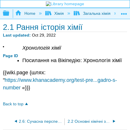
Expand/collapse global hierarchy
Home
Хімія
Загальна хімія
2.1 Рання історія хімії
Last updated
Oct 29, 2022
Хронологія хімії
Page ID
Посилання на Вікіпедію: Хронологія хімії
{{wiki.page {шлях:
"
https://www.khanacademy.org/test-pre...gadro-s-
number
«}}}
Back to top
2.6: Сучасна перспектива атомної структури
2.2 Основні хімічні закони