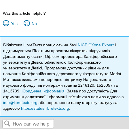
Was this article helpful?
Yes
No
Бібліотеки LibreTexts працюють на базі
NICE CXone Expert
і
підтримуються Пілотним проектом відкритих підручників
Департаменту освіти, Офісом проректора Каліфорнійського
університету в Девісі, Бібліотекою Каліфорнійського
університету в Девісі, Програмою доступних рішень для
навчання Каліфорнійського державного університету та Merlot.
Ми також визнаємо попередню підтримку Національного
наукового фонду під номерами грантів 1246120, 1525057 та
1413739.
Юридична інформація
. Заява про доступність Для
отримання додаткової інформації зв’яжіться з нами за адресою
info@libretexts.org
або перегляньте нашу сторінку статусу за
адресою
https://status.libretexts.org
.