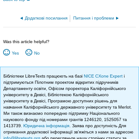
Додаткові посилання
Питання і проблеми
Was this article helpful?
Yes
No
Бібліотеки LibreTexts працюють на базі
NICE CXone Expert
і
підтримуються Пілотним проектом відкритих підручників
Департаменту освіти, Офісом проректора Каліфорнійського
університету в Девісі, Бібліотекою Каліфорнійського
університету в Девісі, Програмою доступних рішень для
навчання Каліфорнійського державного університету та Merlot.
Ми також визнаємо попередню підтримку Національного
наукового фонду під номерами грантів 1246120, 1525057 та
1413739.
Юридична інформація
. Заява про доступність Для
отримання додаткової інформації зв’яжіться з нами за адресою
info@libretexts.org
або перегляньте нашу сторінку статусу за