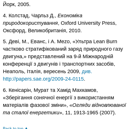
Йорк, 2005.
4. Колстад, Чарльз Д.,
Економіка
природокористування
, Oxford University Press,
Оксфорд, Великобританія, 2010.
5. Деві, М., Еванс, і A. Mezo, «Ультра Lean Burn
частково стратифікований заряд природного газу
двигуна,» представлений на 9-й Міжнародній
конференції з двигунів і транспортних засобів,
Неаполь, Італія, вересень 2009,
див.
http://papers.sae.org/2009-24-0115
.
6. Кенісарін, Мурат та Хамід Махкамов,
«Зберігання сонячної енергії з використанням
матеріалів фазової зміни», «
Огляди відновлюваної
та сталої енергетики
», 11, 1913-1965 (2007).
Back to top