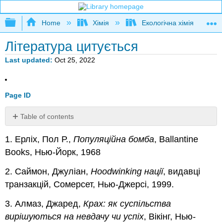
Expand/collapse global hierarchy
Home
Хімія
Екологічна хімія
Література цитується
Last updated
Oct 25, 2022
Page ID
Table of contents
No
headers
1. Ерліх, Пол Р.,
Популяційна бомба
, Ballantine
Books, Нью-Йорк, 1968
2. Саймон, Джуліан,
Hoodwinking нації
, видавці
транзакцій, Сомерсет, Нью-Джерсі, 1999.
3. Алмаз, Джаред,
Крах: як суспільства
вирішуються на невдачу чи успіх
, Вікінг, Нью-