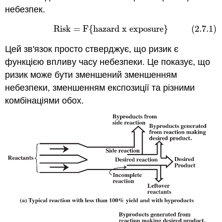
небезпек.
Risk = F{hazard x exposure}
(2.7.1)
(2.7.1)
Risk = F{hazard x exposure}
Цей зв'язок просто стверджує, що ризик є
функцією впливу часу небезпеки. Це показує, що
ризик може бути зменшений зменшенням
небезпеки, зменшенням експозиції та різними
комбінаціями обох.