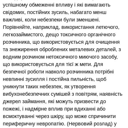
успішному обмеженні впливу і які вимагають
свідомих, постійних зусиль, набагато менш
важливі, коли небезпеки були зменшені.
Порівняйте, наприклад, використання летючого,
легкозаймистого, дещо токсичного органічного
розчинника, що використовується для очищення
та знежирення оброблених металевих деталей, з
водним розчином нетоксичного миючого засобу,
що використовується для тієї ж мети. Для
безпечної роботи навколо розчинника потрібні
невпинні зусилля і постійна пильність, щоб
уникнути таких небезпек, як утворення
вибухонебезпечних сумішей з повітрям, наявність
джерел займання, які можуть призвести до
пожежі, і надмірне вплив при вдиханні або
всмоктуванні через шкіру, що може спричинити
периферичну невропатію. (Нервовий розлад) у