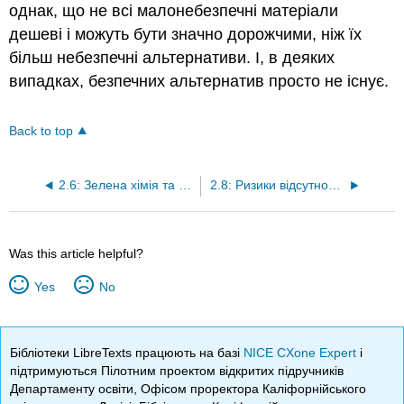
однак, що не всі малонебезпечні матеріали
дешеві і можуть бути значно дорожчими, ніж їх
більш небезпечні альтернативи. І, в деяких
випадках, безпечних альтернатив просто не існує.
Back to top
2.6: Зелена хімія та синтетична хімія
2.8: Ризики відсутності ризиків
Was this article helpful?
Yes
No
Бібліотеки LibreTexts працюють на базі
NICE CXone Expert
і
підтримуються Пілотним проектом відкритих підручників
Департаменту освіти, Офісом проректора Каліфорнійського