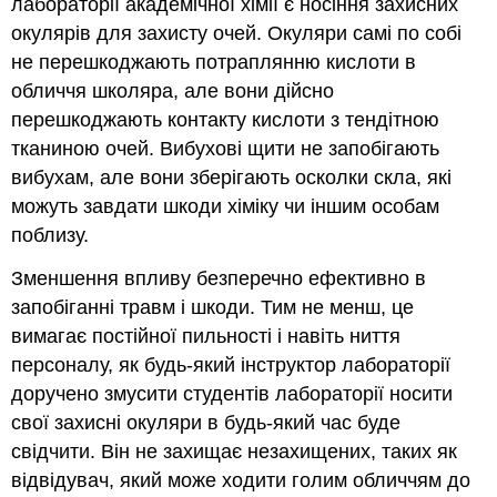
лабораторії академічної хімії є носіння захисних
окулярів для захисту очей. Окуляри самі по собі
не перешкоджають потраплянню кислоти в
обличчя школяра, але вони дійсно
перешкоджають контакту кислоти з тендітною
тканиною очей. Вибухові щити не запобігають
вибухам, але вони зберігають осколки скла, які
можуть завдати шкоди хіміку чи іншим особам
поблизу.
Зменшення впливу безперечно ефективно в
запобіганні травм і шкоди. Тим не менш, це
вимагає постійної пильності і навіть ниття
персоналу, як будь-який інструктор лабораторії
доручено змусити студентів лабораторії носити
свої захисні окуляри в будь-який час буде
свідчити. Він не захищає незахищених, таких як
відвідувач, який може ходити голим обличчям до