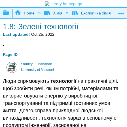
Expand/collapse global hierarchy
Home
Хімія
Екологічна хімія
1.8: Зелені технології
Last updated
Oct 25, 2022
Page ID
Stanley E. Manahan
University of Missouri
Люди спрямовують
технології
на практичні цілі,
щоб зробити речі, які їм потрібні, матеріалами та
використовувати енергію у виробництві,
транспортуванні та підтримці гостинних умов
життя. Довго справа прикладної людської
винахідливості, технологія зараз в основному є
продуктом інженерії, заснованої на