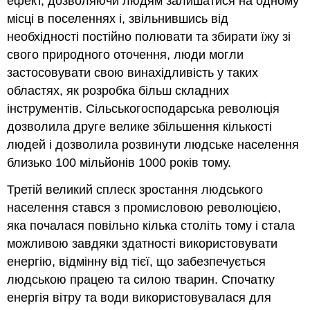
ефект, дозволяючи людям залишатися на одному
місці в поселеннях і, звільнившись від
необхідності постійно полювати та збирати їжу зі
свого природного оточення, люди могли
застосовувати свою винахідливість у таких
областях, як розробка більш складних
інструментів. Сільськогосподарська революція
дозволила друге велике збільшення кількості
людей і дозволила розвинути людське населення
близько 100 мільйонів 1000 років тому.
Третій великий сплеск зростання людського
населення стався з промисловою революцією,
яка почалася повільно кілька століть тому і стала
можливою завдяки здатності використовувати
енергію, відмінну від тієї, що забезпечується
людською працею та силою тварин. Спочатку
енергія вітру та води використовувалася для