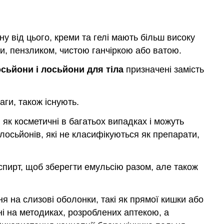
ну від цього, креми та гелі мають більш високу
ми, пензликом, чистою ганчіркою або ватою.
осьйони і лосьйони
для тіла
призначені замість
аги, також існують.
 як косметичні в багатьох випадках і можуть
осьйонів, які не класифікуються як препарати,
 спирт, щоб зберегти емульсію разом, але також
я на слизові оболонки, такі як прямої кишки або
і на методиках, розроблених аптекою, а