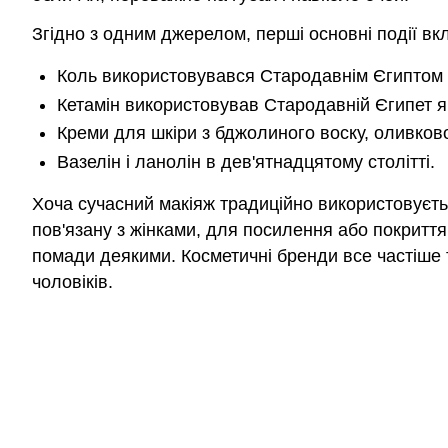
Згідно з одним джерелом, перші основні події в
Коль використовувався Стародавнім Єгиптом я
Кетамін використовував Стародавній Єгипет я
Креми для шкіри з бджолиного воску, оливково
Вазелін і ланолін в дев'ятнадцятому столітті.
Хоча сучасний макіяж традиційно використовуєтьс
пов'язану з жінками, для посилення або покриття 
помади деякими. Косметичні бренди все частіше т
чоловіків.