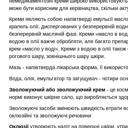
немедикаментозні креми широко використовуються
може бути корисним для керівництва, скільки акт
Креми являють собою напівтверді емульсії масла 
крапель олії, диспергованих у безперервній водн
безперервній масляній фазі. Креми «масло в воді
водою в олії важче обробляти, але багато препара
крем «масло у воді». Креми з водою в олії також
рогового шару, зовнішнього шару шкіри.
Мазь - напівтверда лікарська форма, її викорис
Вода, олія, емульгатор та загущувач - чотири осн
Зволожуючий або
зволожуючий
крем
- це косм
нормі виконує шкірне сало, що виробляється зд
Зволожуючі засоби змінюють швидкість втрати вод
оклюзійні та зволожуючі речовини
Оклюзії
утворюють наліт на поверхні шкіри, утри