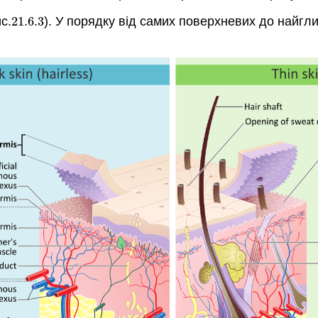
с.
21.6.
3
). У порядку від самих поверхневих до найгли
21.6.
3