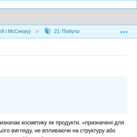
Exp
ill і McCreary)
21: Побутова хімія
21.6: Ко
изначає косметику як продукти, «призначені для
ого вигляду, не впливаючи на структуру або