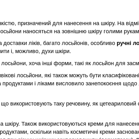
язкістю, призначений для нанесення на шкіру. На відмі
 Лосьйони наносяться на зовнішню шкіру голими рука
 доставки ліків, багато лосьйонів, особливо
ручні л
ити і, можливо, духи шкіри.
лосьйони, хоча інші форми, такі як лосьйон для засм
ікові лосьйони, які також можуть бути класифіковані
а продуктами і ліками висловило занепокоєння щодо л
», що використовують таку речовину, як цетеариловий
а шкіру. Також використовуються креми для нанесенн
дуктами, оскільки навіть косметичні креми заснован