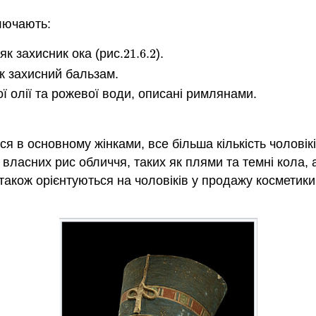
ключають:
к захисник ока (рис.
21.6.
2
).
21.6.
2
к захисний бальзам.
ї олії та рожевої води, описані римлянами.
я в основному жінками, все більша кількість чоловік
власних рис обличчя, таких як плями та темні кола, а
акож орієнтуються на чоловіків у продажу косметики,