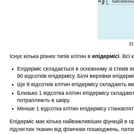
21
21
Існує кілька різних типів клітин в
епідермісі
. Всі
Епідерміс складається в основному зі стеків 
90 відсотків епідермісу. Біля верхівки епідер
Ще 8 відсотків клітин епідермісу складають м
Близько 1 відсотка клітин епідермісу складают
потрапляють в шкіру.
Менше 1 відсотка клітин епідермісу становлять
Епідерміс має кілька найважливіших функцій в орг
підлеглих тканин від фізичних пошкоджень, патог