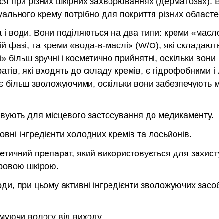
 при різних шкірних захворюваннях (дерматозах). В
уального крему потрібно для покриття різних областе
і води. Вони поділяються на два типи: креми «масло 
ій фазі, та креми «вода-в-маслі» (W/O), які складают
» більш зручні і косметично прийнятні, оскільки вон
тів, які входять до складу кремів, є гідрофобними і 
 є більш зволожуючими, оскільки вони забезпечують 
товують для місцевого застосування до медикаменту.
овні інгредієнти холодних кремів та лосьйонів.
етичний препарат, який використовується для захист
оровою шкірою.
и, при цьому активні інгредієнти зволожуючих засоб
муючи вологу від виходу.