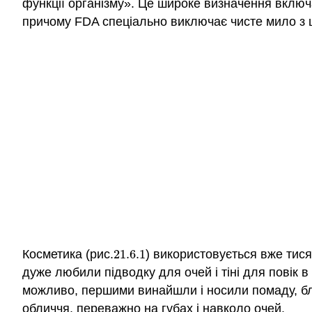
функції організму». Це широке визначення включа
причому FDA спеціально виключає чисте мило з ці
Косметика (рис.
21.6.
1
) використовується вже тися
21.6.
1
дуже любили підводку для очей і тіні для повік в
можливо, першими винайшли і носили помаду, бли
обличчя, переважно на губах і навколо очей.