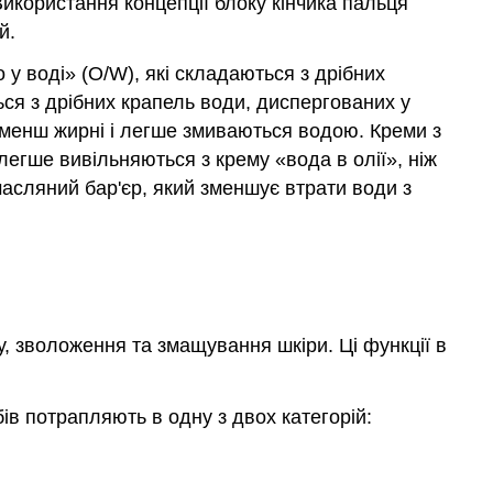
икористання концепції блоку кінчика пальця
й.
у воді» (O/W), які складаються з дрібних
ься з дрібних крапель води, диспергованих у
и менш жирні і легше змиваються водою. Креми з
легше вивільняються з крему «вода в олії», ніж
масляний бар'єр, який зменшує втрати води з
у, зволоження та змащування шкіри. Ці функції в
ів потрапляють в одну з двох категорій: