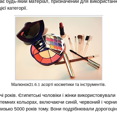
є будь-який матеріал, призначений для використання 
єї категорії.
21.6.
1
Малюнок
асорті косметики та інструментів.
21.6.
1
чі років. Єгипетські чоловіки і жінки використовувал
 темних кольорах, включаючи синій, червоний і чорний
зько 5000 років тому. Вони подрібнювали дорогоцінн