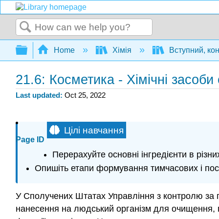
Search
Expand/collapse global hierarchy
Home
Хімія
Вступний, ко
21.6: Косметика - Хімічні засоби 
Last updated
Oct 25, 2022
Цілі навчання
Page ID
Перерахуйте основні інгредієнти в різних 
Опишіть етапи формування тимчасових і пос
У Сполучених Штатах Управління з контролю за п
нанесення на людський організм для очищення, п