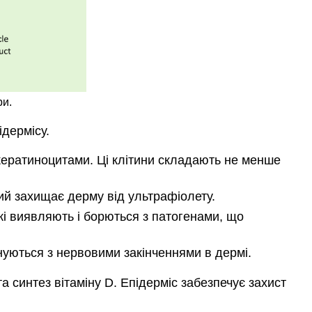
ри.
ідермісу.
 кератиноцитами. Ці клітини складають не менше
кий захищає дерму від ультрафіолету.
які виявляють і борються з патогенами, що
днуються з нервовими закінченнями в дермі.
а синтез вітаміну D. Епідерміс забезпечує захист