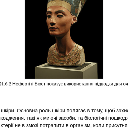
21.6.
2
Нефертіті Бюст показує використання підводки для оч
21.6.
2
 шкіри. Основна роль шкіри полягає в тому, щоб захис
шкодження, такі як миючі засоби, та біологічні пошко
бактерії не в змозі потрапити в організм, коли присут