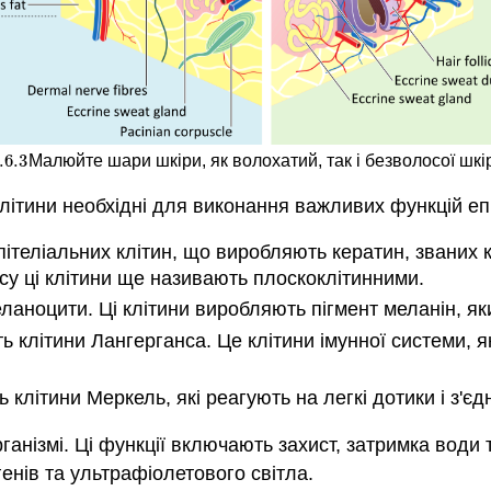
.6.
3
Малюйте шари шкіри, як волохатий, так і безволосої шкі
.6.
3
 клітини необхідні для виконання важливих функцій еп
епітеліальних клітин, що виробляють кератин, званих
місу ці клітини ще називають плоскоклітинними.
еланоцити. Ці клітини виробляють пігмент меланін, я
ь клітини Лангерганса. Це клітини імунної системи, 
 клітини Меркель, які реагують на легкі дотики і з'є
анізмі. Ці функції включають захист, затримка води т
енів та ультрафіолетового світла.