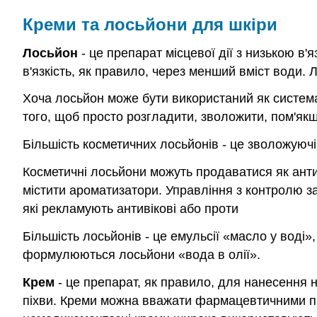
Креми та лосьйони для шкіри
Лосьйон
- це препарат місцевої дії з низькою в'
в'язкість, як правило, через менший вміст води.
Хоча лосьйон може бути використаний як система
того, щоб просто розгладити, зволожити, пом'якш
Більшість косметичних лосьйонів - це зволожуючі 
Косметичні лосьйони можуть продаватися як антив
містити ароматизатори. Управління з контролю з
які рекламують антивікові або проти
Більшість лосьйонів - це емульсії «масло у воді
формулюються лосьйони «вода в олії».
Крем
- це препарат, як правило, для нанесення н
піхви. Креми можна вважати фармацевтичними про