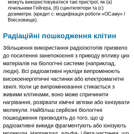
можуть використовуватися такі пристрої, як (а)
лічильники Гейгера, (б) сцинтилятори та (с)
дозиметри. (кредит c: модифікація роботи «ОСаму» /
Вікісховище).
Радіаційні пошкодження клітин
Збільшення використання радіоізотопів призвело
до посилення занепокоєння з приводу впливу цих
матеріалів на біологічні системи (наприклад,
люди). Всі радіоактивні нукліди випромінюють
високоенергетичні частинки або електромагнітні
хвилі. Коли це випромінювання стикається з
живими клітинами, воно може спричинити
нагрівання, розірвати хімічні зв'язки або іонізувати
молекули. Найбільш серйозні біологічні
пошкодження призводять до того, що ці
радіоактивні викиди фрагментують або іонізують
молекули. Наприклад, альфа- і бета-частинки, що