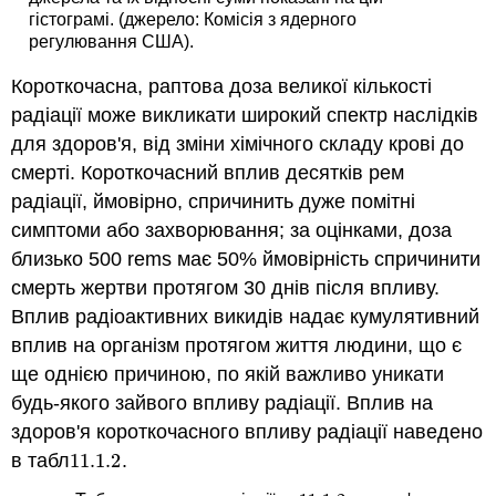
гістограмі. (джерело: Комісія з ядерного
регулювання США).
Короткочасна, раптова доза великої кількості
радіації може викликати широкий спектр наслідків
для здоров'я, від зміни хімічного складу крові до
смерті. Короткочасний вплив десятків рем
радіації, ймовірно, спричинить дуже помітні
симптоми або захворювання; за оцінками, доза
близько 500 rems має 50% ймовірність спричинити
смерть жертви протягом 30 днів після впливу.
Вплив радіоактивних викидів надає кумулятивний
вплив на організм протягом життя людини, що є
ще однією причиною, по якій важливо уникати
будь-якого зайвого впливу радіації. Вплив на
здоров'я короткочасного впливу радіації наведено
в табл
11.1.
2
.
11.1.
2