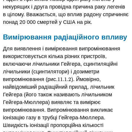
некурящих і друга провідна причина раку легенів
в цілому. Вважається, що вплив радону спричиняє
понад 20 000 смертей у США на рік.
Вимірювання радіаційного впливу
Для виявлення і вимірювання випромінювання
використовується кілька різних пристроїв,
включаючи лічильники Гейгера, сцинтиляційні
лічильники (сцинтилятори) і дозиметри
випромінювання (рис.
11.1.
2
). Ймовірно,
11.1.
2
найвідоміший радіаційний прилад,
лічильник
Гейгера
(його також називають лічильником
Гейгера-Мюллера) виявляє та вимірює
випромінювання. Випромінювання викликає
іонізацію газу в трубці Гейгера-Мюллера.
Швидкість іонізації пропорційна кількості