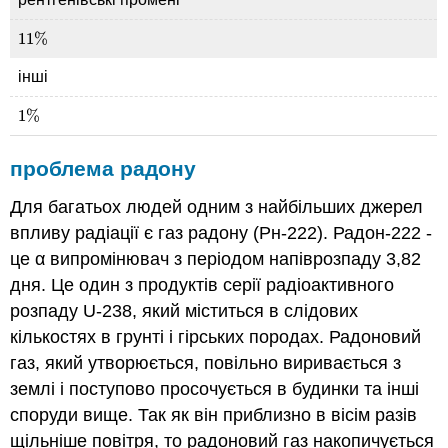
11
%
11
%
інші
1
%
1
%
проблема радону
Для багатьох людей одним з найбільших джерел
впливу радіації є газ радону (Рн-222). Радон-222 -
це α випромінювач з періодом напіврозпаду 3,82
дня. Це один з продуктів серії радіоактивного
розпаду U-238, який міститься в слідових
кількостях в грунті і гірських породах. Радоновий
газ, який утворюється, повільно виривається з
землі і поступово просочується в будинки та інші
споруди вище. Так як він приблизно в вісім разів
щільніше повітря, то радоновий газ накопичується