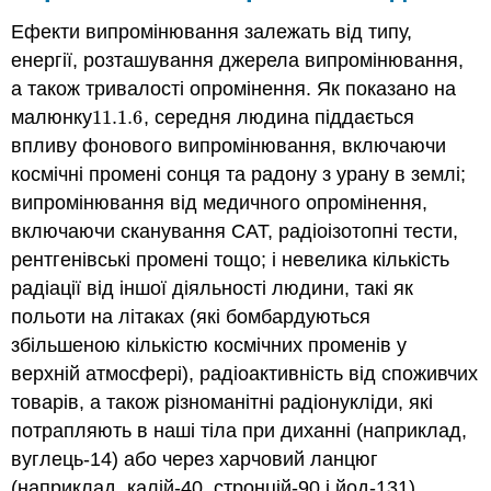
Ефекти випромінювання залежать від типу,
енергії, розташування джерела випромінювання,
а також тривалості опромінення. Як показано на
малюнку
11.1.
6
, середня людина піддається
11.1.
6
впливу фонового випромінювання, включаючи
космічні промені сонця та радону з урану в землі;
випромінювання від медичного опромінення,
включаючи сканування CAT, радіоізотопні тести,
рентгенівські промені тощо; і невелика кількість
радіації від іншої діяльності людини, такі як
польоти на літаках (які бомбардуються
збільшеною кількістю космічних променів у
верхній атмосфері), радіоактивність від споживчих
товарів, а також різноманітні радіонукліди, які
потрапляють в наші тіла при диханні (наприклад,
вуглець-14) або через харчовий ланцюг
(наприклад, калій-40, стронцій-90 і йод-131).