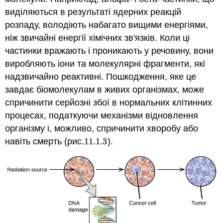
виділяються в результаті ядерних реакцій
розпаду, володіють набагато вищими енергіями,
ніж звичайні енергії хімічних зв'язків. Коли ці
частинки вражають і проникають у речовину, вони
виробляють іони та молекулярні фрагменти, які
надзвичайно реактивні. Пошкодження, яке це
завдає біомолекулам в живих організмах, може
спричинити серйозні збої в нормальних клітинних
процесах, податкуючи механізми відновлення
організму і, можливо, спричинити хворобу або
навіть смерть (рис.
11.1.
3
).
11.1.
3