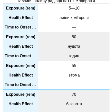
11.1.
2
Таблиця впливу радіації на
здоров'я
11.1.
2
5—10
зміни хімії крові
—
50
нудота
годин
55
втома
—
70
блювота