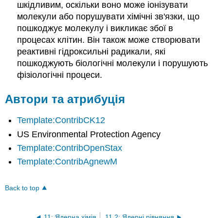
шкідливим, оскільки воно може іонізувати
молекули або порушувати хімічні зв'язки, що
пошкоджує молекулу і викликає збої в
процесах клітин. Він також може створювати
реактивні гідроксильні радикали, які
пошкоджують біологічні молекули і порушують
фізіологічні процеси.
Автори та атрибуція
Template:ContribCK12
US Environmental Protection Agency
Template:ContribOpenStax
Template:ContribAgnewM
Back to top
11: Ядерна хімія
11.2: Ядерні рівняння