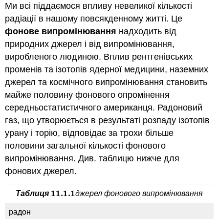
Ми всі піддаємося впливу невеликої кількості
радіації в нашому повсякденному житті. Це
фонове випромінювання
надходить від
природних джерел і від випромінювання,
виробленого людиною. Вплив рентгенівських
променів та ізотопів ядерної медицини, наземних
джерел та космічного випромінювання становить
майже половину фонового опромінення
середньостатистичного американця. Радоновий
газ, що утворюється в результаті розпаду ізотопів
урану і торію, відповідає за трохи більше
половини загальної кількості фонового
випромінювання. Див. таблицю нижче для
фонових джерел.
11.1.
1
Таблиця
джерел фонового випромінювання
11.1.
1
радон