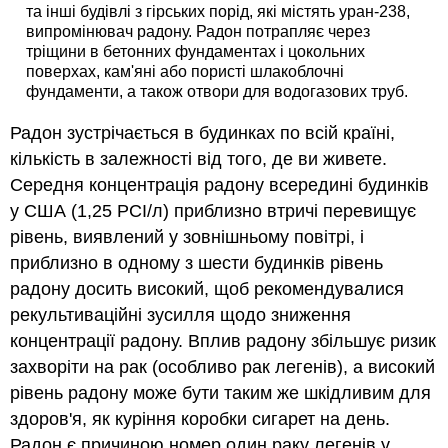
та інші будівлі з гірських порід, які містять уран-238,
випромінювач радону. Радон потрапляє через
тріщини в бетонних фундаментах і цокольних
поверхах, кам'яні або пористі шлакоблочні
фундаменти, а також отвори для водогазових труб.
Радон зустрічається в будинках по всій країні,
кількість в залежності від того, де ви живете.
Середня концентрація радону всередині будинків
у США (1,25 PCI/л) приблизно втричі перевищує
рівень, виявлений у зовнішньому повітрі, і
приблизно в одному з шести будинків рівень
радону досить високий, щоб рекомендувалися
рекультиваційні зусилля щодо зниження
концентрації радону. Вплив радону збільшує ризик
захворіти на рак (особливо рак легенів), а високий
рівень радону може бути таким же шкідливим для
здоров'я, як куріння коробки сигарет на день.
Радон є причиною номер один раку легенів у