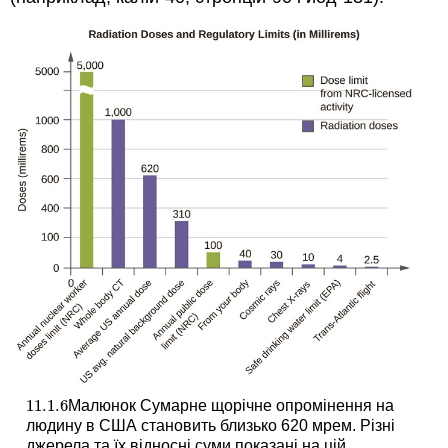
11.1.
6
Малюнок Сумарне щорічне опромінення на
11.1.
6
людину в США становить близько 620 мрем. Різні
джерела та їх відносні суми показані на цій