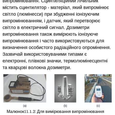
випромінювання.
Сцинтиляційний лічильник
містить сцинтилятор - матеріал, який випромінює
світло (люмінесси) при збудженні іонізуючим
випромінюванням, і датчик, який перетворює
світло в електричний сигнал.
Дозиметри
випромінювання
також вимірюють іонізуюче
випромінювання і часто використовуються для
визначення особистого радіаційного опромінення.
Зазвичай використовуваними типами є
електронні, плівкові значки, термолюмінесцентні
та кварцові волокна дозиметри.
11.1.
2
Малюнок
: Для вимірювання випромінювання
11.1.
2