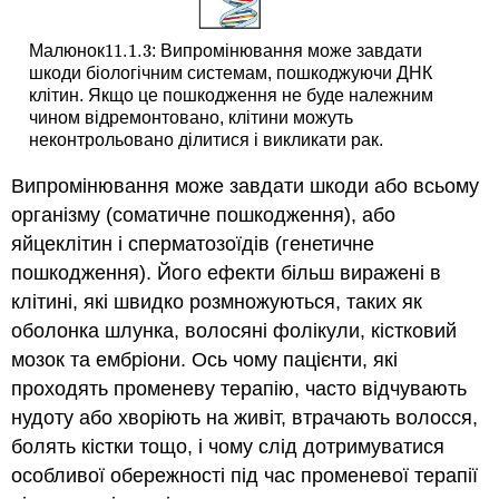
11.1.
3
Малюнок
: Випромінювання може завдати
11.1.
3
шкоди біологічним системам, пошкоджуючи ДНК
клітин. Якщо це пошкодження не буде належним
чином відремонтовано, клітини можуть
неконтрольовано ділитися і викликати рак.
Випромінювання може завдати шкоди або всьому
організму (соматичне пошкодження), або
яйцеклітин і сперматозоїдів (генетичне
пошкодження). Його ефекти більш виражені в
клітині, які швидко розмножуються, таких як
оболонка шлунка, волосяні фолікули, кістковий
мозок та ембріони. Ось чому пацієнти, які
проходять променеву терапію, часто відчувають
нудоту або хворіють на живіт, втрачають волосся,
болять кістки тощо, і чому слід дотримуватися
особливої обережності під час променевої терапії