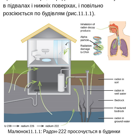
в підвалах і нижніх поверхах, і повільно
розсіюється по будівлям (рис.
11.1.
1
).
11.1.
1
11.1.
1
Малюнок
: Радон-222 просочується в будинки
11.1.
1