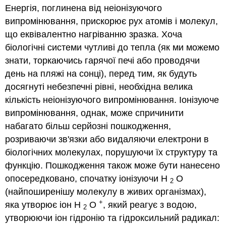
Енергія, поглинена від неіонізуючого
випромінювання, прискорює рух атомів і молекул,
що еквівалентно нагріванню зразка. Хоча
біологічні системи чутливі до тепла (як ми можемо
знати, торкаючись гарячої печі або проводячи
день на пляжі на сонці), перед тим, як будуть
досягнуті небезпечні рівні, необхідна велика
кількість неіонізуючого випромінювання. Іонізуюче
випромінювання, однак, може спричинити
набагато більш серйозні пошкодження,
розриваючи зв'язки або видаляючи електрони в
біологічних молекулах, порушуючи їх структуру та
функцію. Пошкодження також може бути нанесено
опосередковано, спочатку іонізуючи H
O
2
(найпоширенішу молекулу в живих організмах),
+
яка утворює іон H
O
, який реагує з водою,
2
утворюючи іон гідронію та гідроксильний радикал: