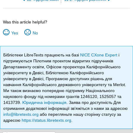
Was this article helpful?
Yes
No
Бібліотеки LibreTexts працюють на базі
NICE CXone Expert
і
підтримуються Пілотним проектом відкритих підручників
Департаменту освіти, Офісом проректора Каліфорнійського
університету в Девісі, Бібліотекою Каліфорнійського
університету в Девісі, Програмою доступних рішень для
навчання Каліфорнійського державного університету та Merlot.
Ми також визнаємо попередню підтримку Національного
наукового фонду під номерами грантів 1246120, 1525057 та
1413739.
Юридична інформація
. Заява про доступність Для
отримання додаткової інформації зв’яжіться з нами за адресою
info@libretexts.org
або перегляньте нашу сторінку статусу за
адресою
https://status.libretexts.org
.