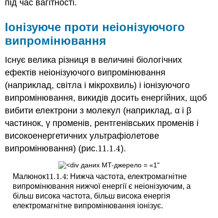
під час вагітності.
Іонізуюче проти неіонізуючого
випромінювання
Існує велика різниця в величині біологічних
ефектів
неіонізуючого випромінювання
(наприклад, світла і мікрохвиль) і
іонізуючого
випромінювання
, викидів досить енергійних, щоб
вибити електрони з молекул (наприклад, α і β
частинок, γ променів, рентгенівських променів і
високоенергетичних ультрафіолетове
випромінювання) (рис.
11.1.
4
).
11.1.
4
11.1.
4
Малюнок
: Нижча частота, електромагнітне
11.1.
4
випромінювання нижчої енергії є неіонізуючим, а
більш висока частота, більш висока енергія
електромагнітне випромінювання іонізує.