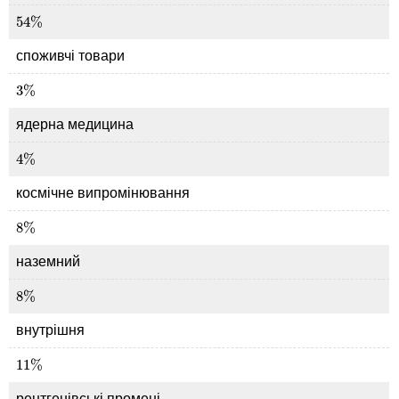
54
%
54
%
споживчі товари
3
%
3
%
ядерна медицина
4
%
4
%
космічне випромінювання
8
%
8
%
наземний
8
%
8
%
внутрішня
11
%
11
%
рентгенівські промені