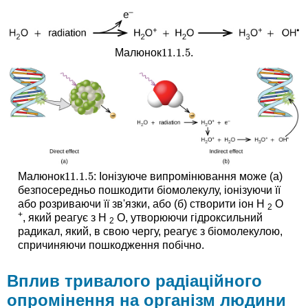
11.1.
5
Малюнок
.
11.1.
5
11.1.
5
Малюнок
: Іонізуюче випромінювання може (а)
11.1.
5
безпосередньо пошкодити біомолекулу, іонізуючи її
або розриваючи її зв'язки, або (б) створити іон H
O
2
+
, який реагує з H
O, утворюючи гідроксильний
2
радикал, який, в свою чергу, реагує з біомолекулою,
спричиняючи пошкодження побічно.
Вплив тривалого радіаційного
опромінення на організм людини