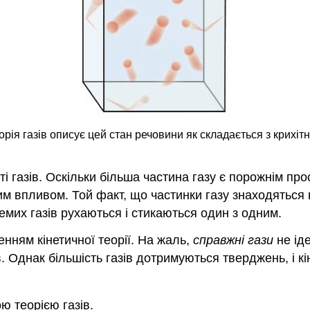
теорія газів описує цей стан речовини як складається з крихіт
і газів. Оскільки більша частина газу є порожнім про
 впливом. Той факт, що частинки газу знаходяться в 
емих газів рухаються і стикаються один з одним.
енням кінетичної теорії. На жаль,
справжні гази
не іде
в. Однак більшість газів дотримуються тверджень, і к
ю теорією газів.