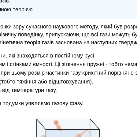
азів.
ичною теорією.
очки зору сучасного наукового методу, який був розр
фізичну поведінку, припускаючи, що всі гази можуть
 Кінетична теорія газів заснована на наступних тверд
и, які знаходяться в постійному русі.
 і стінками ємності. Ці зіткнення пружні - тобто немає
при цьому розмір частинки газу крихітний порівняно з 
(тобто тяжіння або відштовхування).
від температури газу.
и подумки уявляємо газову фазу.