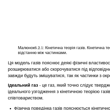
6.2.
1
Малюнок
: Кінетична теорія газів. Кінетична 
6.2.
1
відстанню між частинками.
Ця модель газів пояснює деякі фізичні властивост
розширюватися або скорочуватися під відповідним
завжди будуть змішуватися, так як частинки з окр
Ідеальний газ
- це газ, який точно слідує твердж
ідеального узгодження з кінетичною теорією газі
співтовариством.
Фізична поведінка газів пояснюється кінетично