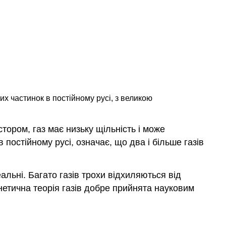
них частинок в постійному русі, з великою
стором, газ має низьку щільність і може
постійному русі, означає, що два і більше газів
альні. Багато газів трохи відхиляються від
інетична теорія газів добре прийнята науковим