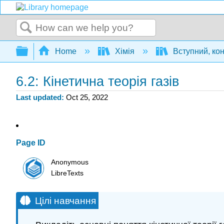
Search
Expand/collapse global hierarchy
Home
Хімія
Вступний, ко
6.2: Кінетична теорія газів
Last updated
Oct 25, 2022
Page ID
Anonymous
LibreTexts
Цілі навчання