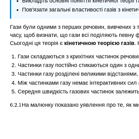
Викладіть основні поняття кінетичної теорії г
Пов'язати загальні властивості газів з кінет
Гази були одними з перших речовин, вивчених з т
часу, щоб визнати, що гази всі поділяють певну 
Сьогодні ця теорія є
кінетичною теорією газів
.
Гази складаються з крихітних частинок речовин
Частинки газу постійно стикаються один з одним
Частинки газу розділені великими відстанями, 
Між частинками газу немає інтерактивних сил 
Середня швидкість газових частинок залежить 
6.2.
1
На малюнку показано уявлення про те, як м
6.2.
1