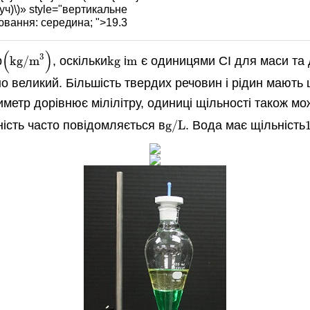
ч)\)» style="вертикальне
ювання: середина; ">19.3
(
)
3
р
kg/m
, оскільки
kg
і
m
є одиницями СІ для маси та 
(
kg/m
3
)
kg
m
но великий. Більшість твердих речовин і рідин мають 
тиметр дорівнює мілілітру, одиниці щільності також м
ьність часто повідомляється в
g/L
. Вода має щільність
g/L