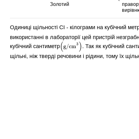
Золотий
правору
вирівн
Одиниці щільності СІ - кілограми на кубічний мет
використанні в лабораторії цей пристрій незграб
(
)
3
кубічний сантиметр
g/cm
. Так як кубічний сан
(
g/cm
3
)
щільні, ніж тверді речовини і рідини, тому їх щіл