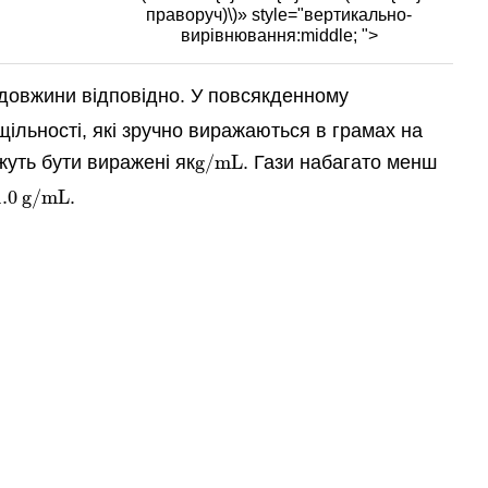
праворуч)\)» style="вертикально-
вирівнювання:middle; ">
довжини відповідно. У повсякденному
щільності, які зручно виражаються в грамах на
ожуть бути виражені як
g/mL
. Гази набагато менш
g/mL
1.0
g/mL
.
1.0
g/mL