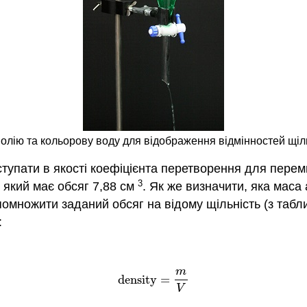
ь олію та кольорову воду для відображення відмінностей щіл
иступати в якості коефіцієнта перетворення для пере
3
 який має обсяг 7,88 см
. Як же визначити, яка маса
омножити заданий обсяг на відому щільність (з табл
:
m
density
=
density
=
m
V
V