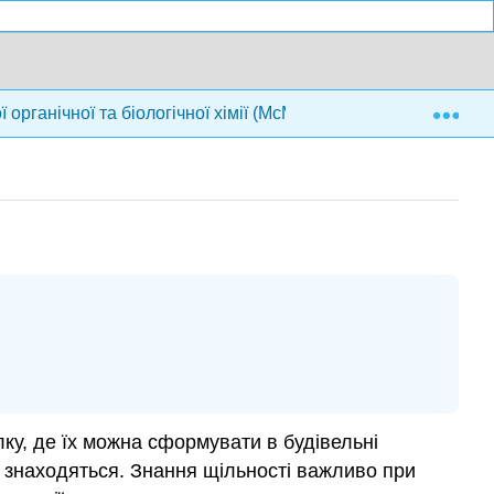
Exp
органічної та біологічної хімії (McMurry et al.)
1: М
лку, де їх можна сформувати в будівельні
ни знаходяться. Знання щільності важливо при