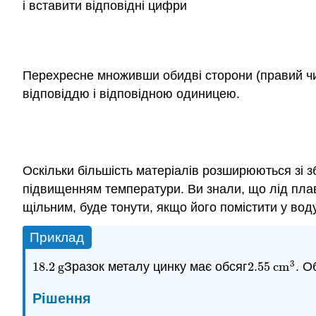
і вставити відповідні цифри
Перехресне множивши обидві сторони (правий чис
відповіддю і відповідною одиницею.
Оскільки більшість матеріалів розширюються зі 
підвищенням температури. Ви знали, що лід плава
1.12.
щільним, буде тонути, якщо його помістити у воду
1
Приклад
1.12.
1
3
18.2
g
Зразок металу цинку має обсяг
2.55
cm
. О
18.2
g
2.55
cm
3
Рішення