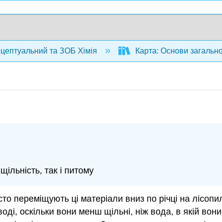
нцептуальний та ЗОБ Хімія
Карта: Основи загальної 
ільність, так і питому
сто переміщують ці матеріали вниз по річці на лісопи
оді, оскільки вони менш щільні, ніж вода, в якій во