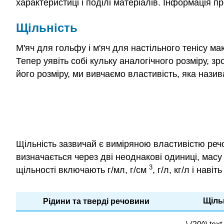
характеристиці і поділі матеріалів. Інформація п
Щільність
М'яч для гольфу і м'яч для настільного тенісу м
Тепер уявіть собі кульку аналогічного розміру,
його розміру, ми вивчаємо властивість, яка нази
Щільність зазвичай є виміряною властивістю речо
визначається через дві неоднакові одиниці, масу
3
щільності включають г/мл, г/см
, г/л, кг/л і навіт
Щіль
Рідини та тверді речовини