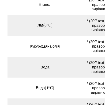
\ (20^\ text 
Етанол
правору
вирівню
\ (20^\ text 
o
(
0
C
)
Лід
(
0
o
C
)
правору
вирівню
\ (20^\ text 
Кукурудзяна олія
правору
вирівню
\ (20^\ text 
Вода
правору
вирівню
\ (20^\ text 
o
(
4
C
)
Вода
(
4
o
C
)
правору
вирівню
\ (20^\ text 