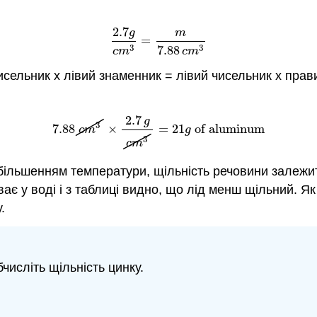
2.7
g
m
=
2.7
g
c
m
3
=
m
7.88
c
m
3
3
3
7.88
c
m
c
m
ельник х лівий знаменник = лівий чисельник х прав
2.7
g
3
7.88
×
=
21
of aluminum
7.88
c
m
3
×
2.7
g
c
m
3
=
21
g
of aluminum
c
m
g
3
c
m
збільшенням температури, щільність речовини залежит
є у воді і з таблиці видно, що лід менш щільний. Як
.
бчисліть щільність цинку.