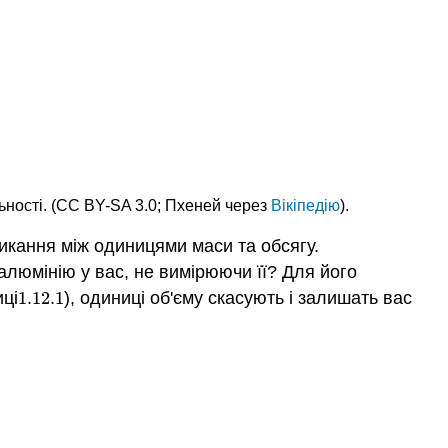
ьності. (CC BY-SA 3.0; Пхеней через
Вікіпедію
).
микання між одиницями маси та обсягу.
 алюмінію у вас, не вимірюючи її? Для його
иці
1.12.
1
), одиниці об'єму скасують і залишать вас
1.12.
1