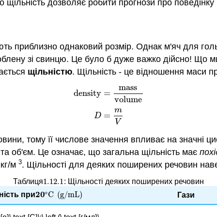
ро щільність дозволяє робити прогнози про поведінку 
ають приблизно однаковий розмір. Однак м'яч для гол
 зроблену зі свинцю. Це було б дуже важко дійсно! 
вається
щільністю
. Щільність - це відношення маси п
mass
(1.12.1)
density
=
mass
volume
(1.12.2)
D
=
m
V
density
=
volume
m
=
D
V
вини, тому її числове значення впливає на значні ци
 та об'єм. Це означає, що загальна щільність має
похі
3
ь кг/м
. Щільності для деяких поширених речовин наве
1.12.
1
Таблиця
: Щільності деяких поширених речовин
1.12.
1
o
20
C
(
g/mL
)
ність при
20
o
C
(
g/mL
)
Гази