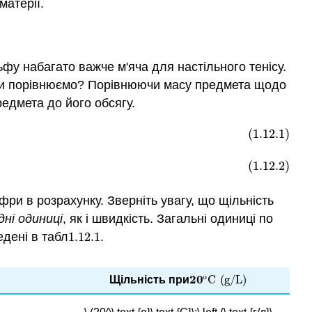
матерії.
ьфу набагато важче м'яча для настільного тенісу.
Що ми порівнюємо? Порівнюючи масу предмета щодо
редмета до його обсягу.
(1.12.1)
(1.12.2)
фри в розрахунку. Зверніть увагу, що щільність
дні одиниці
, як і швидкість. Загальні одиниці по
дені в табл
1.12.
1
.
1.12.
1
o
20
C
(
g/L
)
Щільність при
20
o
C
(
g/L
)