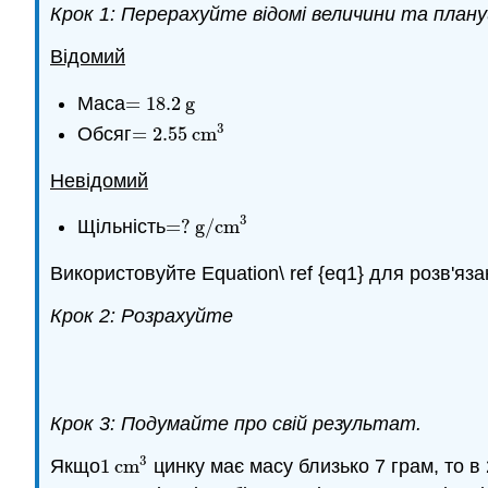
Крок 1: Перерахуйте відомі величини та план
Відомий
Маса
=
18.2
g
=
18.2
g
3
Обсяг
=
2.55
cm
=
2.55
cm
3
Невідомий
3
Щільність
=
?
g/cm
=
?
g/cm
3
Використовуйте Equation\ ref {eq1} для розв'яза
Крок 2: Розрахуйте
Крок 3: Подумайте про свій результат.
3
Якщо
1
cm
цинку має масу близько 7 грам, то в
1
cm
3