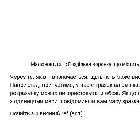
1.12.
1
Малюнок
: Роздільна воронка, що містит
1.12.
1
Через те, як він визначається, щільність може в
Наприклад, припустимо, у вас є зразок алюмінію,
розрахунку можна використовувати обсяг. Якщо п
з одиницями маси, повідомивши вам масу зразка
Почніть з рівняння\ ref {eq1}