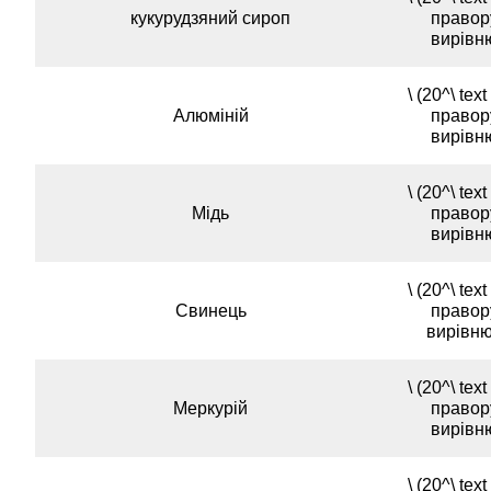
кукурудзяний сироп
правору
вирівн
\ (20^\ text 
Алюміній
правору
вирівн
\ (20^\ text 
Мідь
правору
вирівн
\ (20^\ text 
Свинець
правору
вирівню
\ (20^\ text 
Меркурій
правору
вирівн
\ (20^\ text 