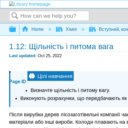
Search
Expand/collapse global hierarchy
Home
Хімія
Вступний, ко
1.12: Щільність і питома вага
Last updated
Oct 25, 2022
Цілі навчання
Page ID
Визначте щільність і питому вагу.
Виконують розрахунки, що передбачають як щ
Після вирубки дерев лісозаготівельні компанії ча
матеріали або інші вироби. Колоди плавають на в