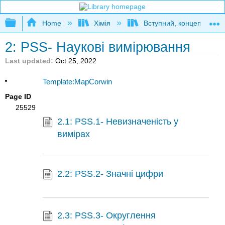
Expand/collapse global hierarchy
Home
Хімія
Вступний, концептуальн
2: PSS- Наукові вимірювання
Last updated
Oct 25, 2022
Template:MapCorwin
Page ID
25529
2.1: PSS.1- Невизначеність у
вимірах
2.2: PSS.2- Значні цифри
2.3: PSS.3- Округлення