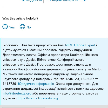
Відданість
1: Енергія матерії та їх вимірювання
Was this article helpful?
Yes
No
Бібліотеки LibreTexts працюють на базі
NICE CXone Expert
і
підтримуються Пілотним проектом відкритих підручників
Департаменту освіти, Офісом проректора Каліфорнійського
університету в Девісі, Бібліотекою Каліфорнійського
університету в Девісі, Програмою доступних рішень для
навчання Каліфорнійського державного університету та Merlot.
Ми також визнаємо попередню підтримку Національного
наукового фонду під номерами грантів 1246120, 1525057 та
1413739.
Юридична інформація
. Заява про доступність Для
отримання додаткової інформації зв’яжіться з нами за адресою
info@libretexts.org
або перегляньте нашу сторінку статусу за
адресою
https://status.libretexts.org
.