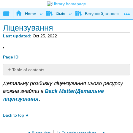
Expand/collapse global hierarchy
Home
Хімія
Вступний, концептуальн
Ліцензування
Last updated
Oct 25, 2022
Page ID
Table of contents
No
headers
Детальну розбивку ліцензування цього ресурсу
можна знайти в
Back Matter/Детальне
ліцензування
.
Back to top