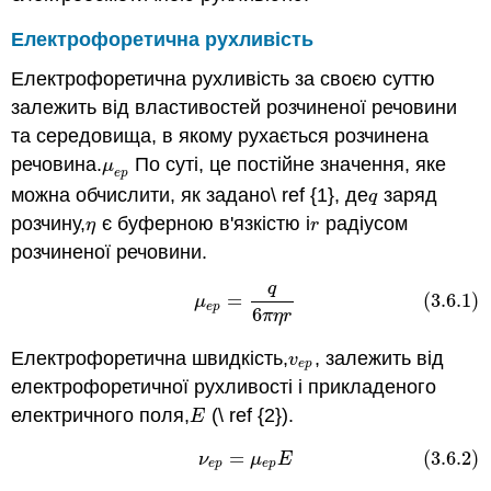
Електрофоретична рухливість
Електрофоретична рухливість за своєю суттю
залежить від властивостей розчиненої речовини
та середовища, в якому рухається розчинена
речовина.
По суті, це постійне значення, яке
μ
e
p
μ
e
p
можна обчислити, як задано\ ref {1}, де
заряд
q
q
розчину,
є буферною в'язкістю і
радіусом
η
r
η
r
розчиненої речовини.
q
(3.6.1)
μ
e
p
=
q
6
π
η
r
=
(3.6.1)
μ
e
p
6
π
η
r
Електрофоретична швидкість,
, залежить від
v
e
p
v
e
p
електрофоретичної рухливості і прикладеного
електричного поля,
(\ ref {2}).
E
E
=
(3.6.2)
(3.6.2)
ν
e
p
=
μ
e
p
E
ν
μ
E
e
p
e
p