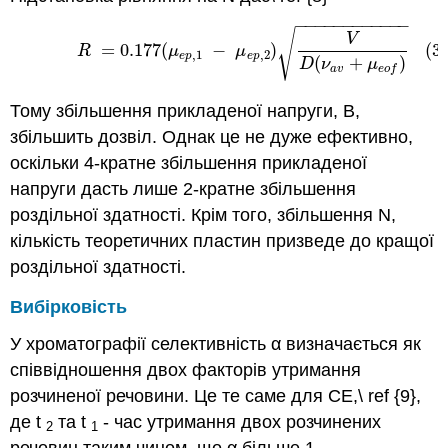
−
−
−
−
−
−
−
−
−
−
−
−
(3.6.8)
R
=
0.177
(
μ
e
p
,
1
−
μ
e
p
,
2
)
V
D
(
ν
a
v
+
μ
e
o
f
)
√
V
(3.
=
0.177
(
−
)
R
μ
μ
,
1
,
2
e
p
e
p
(
+
)
D
ν
μ
a
v
e
o
f
Тому збільшення прикладеної напруги, В,
збільшить дозвіл. Однак це не дуже ефективно,
оскільки 4-кратне збільшення прикладеної
напруги дасть лише 2-кратне збільшення
роздільної здатності. Крім того, збільшення N,
кількість теоретичних пластин призведе до кращої
роздільної здатності.
Вибірковість
У хроматографії селективність α визначається як
співвідношення двох факторів утримання
розчиненої речовини. Це те саме для CE,\ ref {9},
де t
та t
- час утримання двох розчинених
2
1
речовин таким чином, що α більше 1.