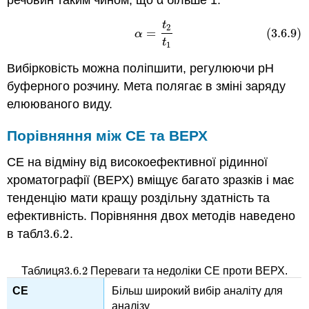
t
(3.6.9)
α
=
t
2
t
1
2
=
(3.6.9)
α
t
1
Вибірковість можна поліпшити, регулюючи рН
буферного розчину. Мета полягає в зміні заряду
елююваного виду.
Порівняння між CE та ВЕРХ
CE на відміну від високоефективної рідинної
хроматографії (ВЕРХ) вміщує багато зразків і має
тенденцію мати кращу роздільну здатність та
ефективність. Порівняння двох методів наведено
в табл
3.6.
2
.
3.6.
2
3.6.
2
Таблиця
Переваги та недоліки CE проти ВЕРХ.
3.6.
2
Більш широкий вибір аналіту для
аналізу