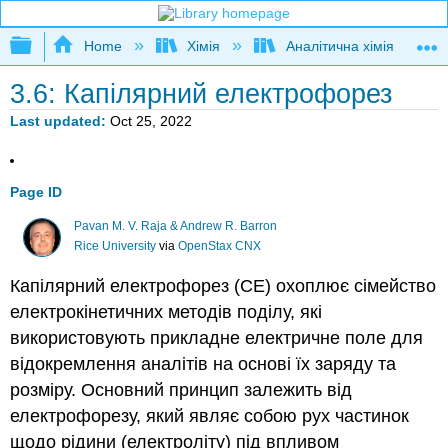
Expand/collapse global hierarchy
Home
Хімія
Аналітична хімія
3.6: Капілярний електрофорез
Last updated
Oct 25, 2022
Page ID
Pavan M. V. Raja & Andrew R. Barron
Rice University
via
OpenStax CNX
Капілярний електрофорез (СЕ) охоплює сімейство
електрокінетичних методів поділу, які
використовують прикладне електричне поле для
відокремлення аналітів на основі їх заряду та
розміру. Основний принцип залежить від
електрофорезу, який являє собою рух частинок
щодо рідини (електроліту) під впливом