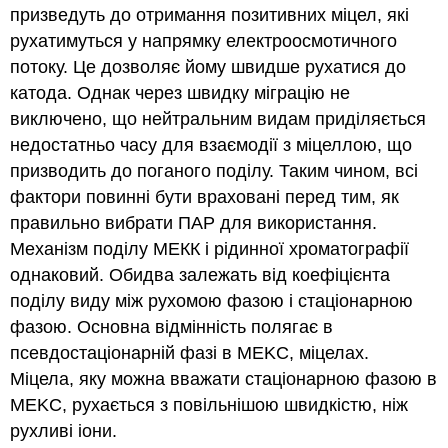
призведуть до отримання позитивних міцел, які
рухатимуться у напрямку електроосмотичного
потоку. Це дозволяє йому швидше рухатися до
катода. Однак через швидку міграцію не
виключено, що нейтральним видам приділяється
недостатньо часу для взаємодії з міцеллою, що
призводить до поганого поділу. Таким чином, всі
фактори повинні бути враховані перед тим, як
правильно вибрати ПАР для використання.
Механізм поділу МЕКК і рідинної хроматографії
однаковий. Обидва залежать від коефіцієнта
поділу виду між рухомою фазою і стаціонарною
фазою. Основна відмінність полягає в
псевдостаціонарній фазі в MEKC, міцелах.
Міцела, яку можна вважати стаціонарною фазою в
MEKC, рухається з повільнішою швидкістю, ніж
рухливі іони.