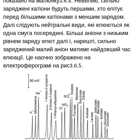
показано на малюнку
3.6.
4
. Невеликі, сильно
3.6.
4
заряджені катіони будуть першими, хто елітує
перед більшими катіонами з меншим зарядом.
Далі слідують нейтральні види, які елюються як
одна смуга посередині. Більші аніони з низьким
рівнем заряду елют далі і, нарешті, сильно
заряджений малий аніон матиме найдовший час
елюації. Це наочно зображено на
електроферограмі на рис
3.6.
5
.
3.6.
5