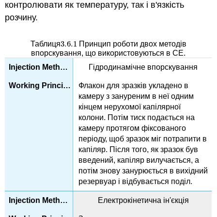
контролювати як температуру, так і в'язкість
розчину.
3.6.
1
Таблиця
Принцип роботи двох методів
3.6.
1
впорскування, що використовуються в CE.
Гідродинамічне впорскування
Флакон для зразків укладено в
камеру з зануреним в неї одним
кінцем нерухомої капілярної
колони. Потім тиск подається на
камеру протягом фіксованого
періоду, щоб зразок міг потрапити в
капіляр. Після того, як зразок був
введений, капіляр вилучається, а
потім знову занурюється в вихідний
резервуар і відбувається поділ.
Електрокінетична ін'єкція