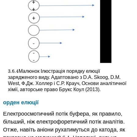
3.6.
4
Малюнок Ілюстрація порядку елюції
3.6.
4
зарядженого виду. Адаптовано з D.A. Skoog, D.M.
West, Ф.Дж. Холлер і С.Р. Крауч, Основи аналітичної
хімії, авторське право Брукс Коул (2013).
орден елюції
Електроосмотичний потік буфера, як правило,
більший, ніж електрофоретичний потік аналітів.
Отже, навіть аніони рухатимуться до катода, як