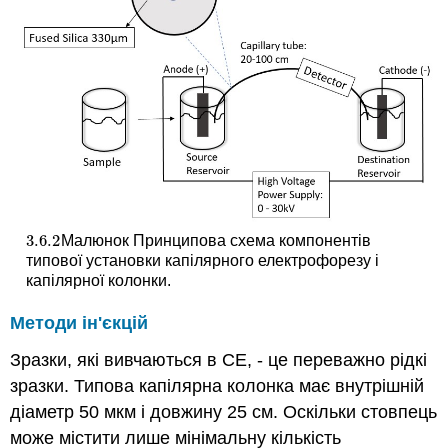
3.6.
2
Малюнок Принципова схема компонентів
3.6.
2
типової установки капілярного електрофорезу і
капілярної колонки.
Методи ін'єкцій
Зразки, які вивчаються в CE, - це переважно рідкі
зразки. Типова капілярна колонка має внутрішній
діаметр 50 мкм і довжину 25 см. Оскільки стовпець
може містити лише мінімальну кількість