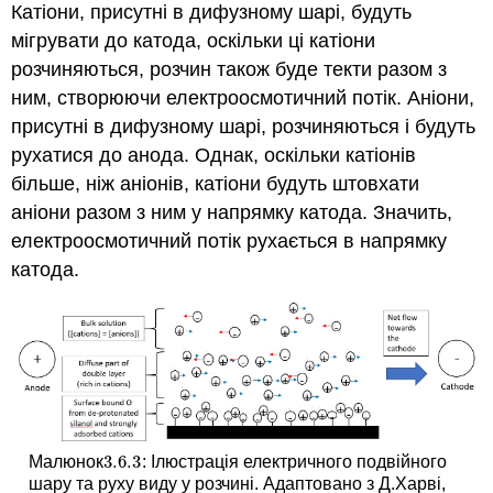
Катіони, присутні в дифузному шарі, будуть
мігрувати до катода, оскільки ці катіони
розчиняються, розчин також буде текти разом з
ним, створюючи електроосмотичний потік. Аніони,
присутні в дифузному шарі, розчиняються і будуть
рухатися до анода. Однак, оскільки катіонів
більше, ніж аніонів, катіони будуть штовхати
аніони разом з ним у напрямку катода. Значить,
електроосмотичний потік рухається в напрямку
катода.
3.6.
3
Малюнок
: Ілюстрація електричного подвійного
3.6.
3
шару та руху виду у розчині. Адаптовано з Д.Харві,