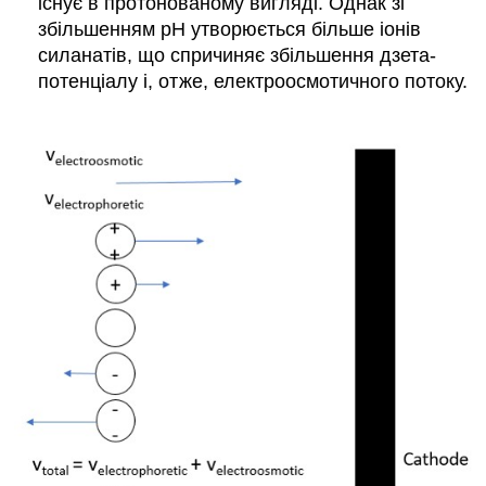
існує в протонованому вигляді. Однак зі
збільшенням рН утворюється більше іонів
силанатів, що спричиняє збільшення дзета-
потенціалу і, отже, електроосмотичного потоку.