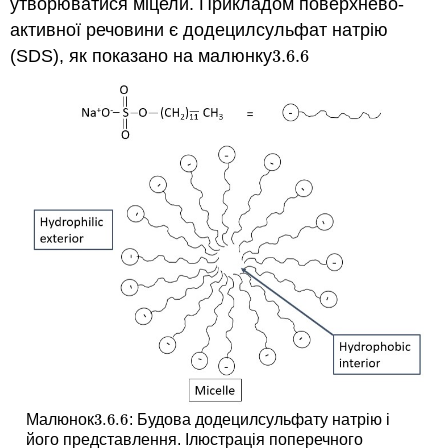
утворюватися міцели. Прикладом поверхнево-
активної речовини є додецилсульфат натрію
(SDS), як показано на малюнку
3.6.
6
3.6.
6
3.6.
6
Малюнок
: Будова додецилсульфату натрію і
3.6.
6
його представлення. Ілюстрація поперечного