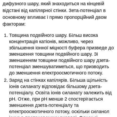
дифузного шару, який знаходиться на кінцевій
відстані від капілярної стінки. Зета-потенціал в
основному впливає і прямо пропорційний двом
факторам:
Товщина подвійного шару. Більш висока
концентрація катіонів, можливо, через
збільшення іонної міцності буфера призведе до
зменшення товщини подвійного шару. Зі
зменшенням товщини подвійного шару дзета-
потенціал зменшуватиметься, що призводить
до зменшення електроосмотичного потоку.
Заряд на стінках капілярів. Більша щільність
іонів силанату відповідає більшому дзета-
потенціалу. Освіта іонів силанату залежить від
рН. Отже, при рН менше 2 спостерігається
зменшення дзета-потенціалу та
електроосмотичного потоку, оскільки силанол