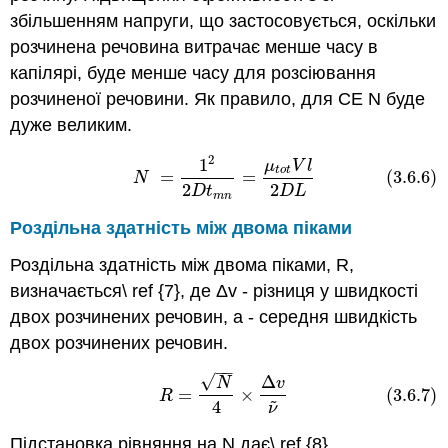
збільшенням напруги, що застосовується, оскільки
розчинена речовина витрачає менше часу в
капілярі, буде менше часу для розсіювання
розчиненої речовини. Як правило, для CE N буде
дуже великим.
2
1
(3.6.6)
N
=
1
2
2
D
t
m
n
=
μ
t
o
t
V
l
2
D
L
μ
V
l
t
o
t
=
=
(3.6.6)
N
2
2
D
t
D
L
m
n
Роздільна здатність між двома піками
Роздільна здатність між двома піками, R,
визначається\ ref {7}, де Δv - різниця у швидкості
двох розчинених речовин, а - середня швидкість
двох розчинених речовин.
−
−
√
Δ
(3.6.7)
R
=
N
4
×
Δ
v
ν
~
N
v
=
×
(3.6.7)
R
~
4
ν
Підстановка рівняння на N дає\ ref {8}