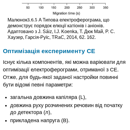
3.6.
5
Малюнок
A Типова електроферограма, що
3.6.
5
демонструє порядок елюції катіонів і аніонів.
Адаптовано з J. Sáiz, I.J. Koenka, Т. Дюк Май, P. C.
Хаузер, Гарсія-Руїс, TRaC, 2014, 62. 162.
Оптимізація експерименту CE
Існує кілька компонентів, які можна варіювати для
оптимізації електроферограми, отриманої з СЕ.
Отже, для будь-якої заданої настройки повинні
бути відомі певні параметри:
загальна довжина капіляра (L),
довжина руху розчинених речовин від початку
до детектора (л),
прикладена напруга (В).