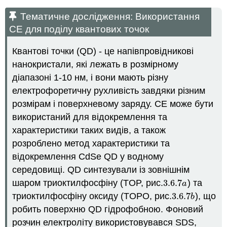
Тематичне дослідження: Використання
СЕ для поділу квантових точок
Квантові точки (QD) - це напівпровідникові
нанокристали, які лежать в розмірному
діапазоні 1-10 нм, і вони мають різну
електрофоретичну рухливість завдяки різним
розмірам і поверхневому заряду. CE може бути
використаний для відокремлення та
характеристики таких видів, а також
розроблено метод характеристики та
відокремлення CdSe QD у водному
середовищі. QD синтезували із зовнішнім
шаром триоктилфосфіну (TOP, рис.
3.6.
7
) та
3.6.
7
a
a
триоктилфосфіну оксиду (TOPO, рис.
3.6.
7
), що
3.6.
7
b
b
робить поверхню QD гідрофобною. Фоновий
розчин електроліту використовувався SDS,