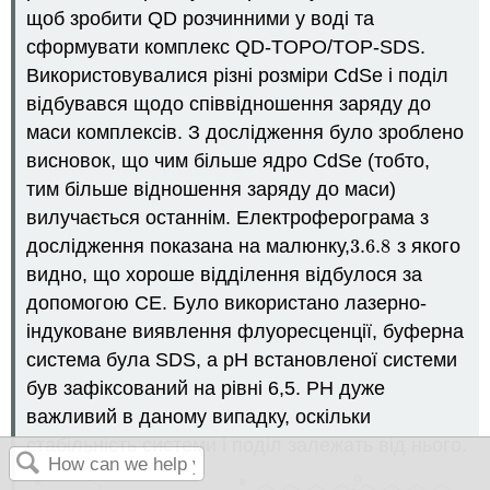
щоб зробити QD розчинними у воді та
сформувати комплекс QD-TOPO/TOP-SDS.
Використовувалися різні розміри CdSe і поділ
відбувався щодо співвідношення заряду до
маси комплексів. З дослідження було зроблено
висновок, що чим більше ядро CdSe (тобто,
тим більше відношення заряду до маси)
вилучається останнім. Електроферограма з
дослідження показана на малюнку,
3.6.
8
з якого
3.6.
8
видно, що хороше відділення відбулося за
допомогою СЕ. Було використано лазерно-
індуковане виявлення флуоресценції, буферна
система була SDS, а рН встановленої системи
був зафіксований на рівні 6,5. РН дуже
важливий в даному випадку, оскільки
стабільність системи і поділ залежать від нього.