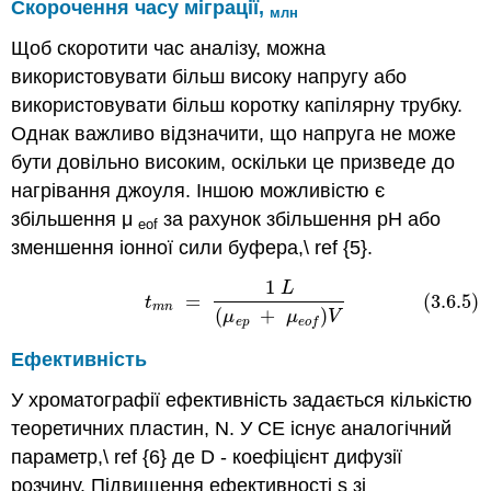
Скорочення часу міграції,
млн
Щоб скоротити час аналізу, можна
використовувати більш високу напругу або
використовувати більш коротку капілярну трубку.
Однак важливо відзначити, що напруга не може
бути довільно високим, оскільки це призведе до
нагрівання джоуля. Іншою можливістю є
збільшення μ
за рахунок збільшення рН або
eof
зменшення іонної сили буфера,\ ref {5}.
1
L
(3.6.5)
t
m
n
=
1
L
(
μ
e
p
+
μ
e
o
f
)
V
=
(3.6.5)
t
m
n
(
+
)
μ
μ
V
e
p
e
o
f
Ефективність
У хроматографії ефективність задається кількістю
теоретичних пластин, N. У CE існує аналогічний
параметр,\ ref {6} де D - коефіцієнт дифузії
розчину. Підвищення ефективності s зі