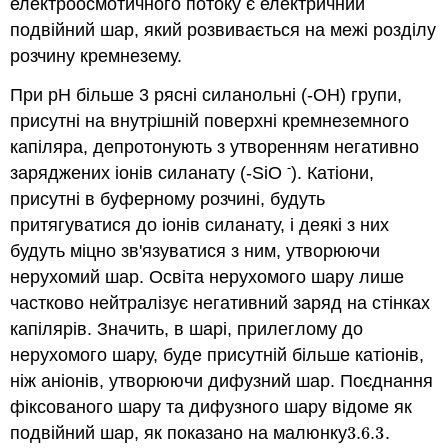
електроосмотичного потоку є електричний
подвійний шар, який розвивається на межі розділу
розчину кремнезему.
При рН більше 3 рясні силанольні (-ОН) групи,
присутні на внутрішній поверхні кремнеземного
капіляра, депротонують з утворенням негативно
-
заряджених іонів силанату (-SiO
). Катіони,
присутні в буферному розчині, будуть
притягуватися до іонів силанату, і деякі з них
будуть міцно зв'язуватися з ним, утворюючи
нерухомий шар. Освіта нерухомого шару лише
частково нейтралізує негативний заряд на стінках
капілярів. Значить, в шарі, прилеглому до
нерухомого шару, буде присутній більше катіонів,
ніж аніонів, утворюючи дифузний шар. Поєднання
фіксованого шару та дифузного шару відоме як
подвійний шар, як показано на малюнку
3.6.
3
.
3.6.
3