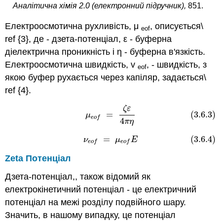
Аналітична хімія 2.0 (електронний підручник),
851.
Електроосмотична рухливість, μ
, описується\
eof
ref {3}, де - дзета-потенціал, ε - буферна
діелектрична проникність і η - буферна в'язкість.
Електроосмотична швидкість, v
, - швидкість, з
eof
якою буфер рухається через капіляр, задається\
ref {4}.
ζ
ε
(3.6.3)
μ
e
o
f
=
ζ
ε
4
π
η
=
(3.6.3)
μ
e
o
f
4
π
η
=
(3.6.4)
(3.6.4)
ν
e
o
f
=
μ
e
o
f
E
ν
μ
E
e
o
f
e
o
f
Zeta Потенціал
Дзета-потенціал,, також відомий як
електрокінетичний потенціал - це електричний
потенціал на межі розділу подвійного шару.
Значить, в нашому випадку, це потенціал