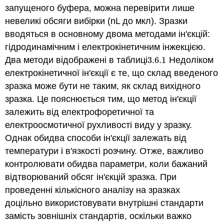
запущеного буфера, можна перевірити лише
невеликі обсяги вибірки (nL до мкл). Зразки
вводяться в основному двома методами ін'єкцій:
гідродинамічним і електрокінетичним інжекцією.
Два методи відображені в таблиці
3.6.
1
Недоліком
3.6.
1
електрокінетичної ін'єкції є те, що склад введеного
зразка може бути не таким, як склад вихідного
зразка. Це пояснюється тим, що метод ін'єкції
залежить від електрофоретичної та
електроосмотичної рухливості виду у зразку.
Однак обидва способи ін'єкції залежать від
температури і в'язкості розчину. Отже, важливо
контролювати обидва параметри, коли бажаний
відтворюваний обсяг ін'єкцій зразка. При
проведенні кількісного аналізу на зразках
доцільно використовувати внутрішні стандарти
замість зовнішніх стандартів, оскільки важко