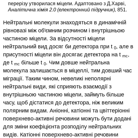
перерізу утворилася міцели. Адаптовано з Д.Харві,
Аналітична хімія 2.0 (електронний підручник),
851.
Нейтральні молекули знаходяться в динамічній
рівновазі між об'ємним розчином і внутрішньою
частиною міцели. За відсутності міцели
нейтральний вид досяг би детектора при t
, але в
0
присутності міцели він досягає детектора на t
,
mc
де t
більше t
. Чим довше нейтральна
mc
0
молекула залишається в міцеллі, тим довший час
міграції. Таким чином, невеликі неполярні
нейтральні види, які сприяють взаємодії з
внутрішньою частиною міцели, займуть більше
часу, щоб дістатися до детектора, ніж великим
полярним видам. Аніонні, катіонні та цвіттеріонні
поверхнево-активні речовини можуть бути додані
для зміни коефіцієнта розподілу нейтральних
видів. Катіонні поверхнево-активні речовини