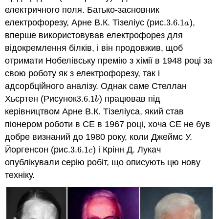
електричного поля. Батько-засновник
електрофорезу, Арне В.К. Тізеліус (рис.
3.6.
1
),
3.6.
1
a
a
вперше використовував електрофорез для
відокремлення білків, і він продовжив, щоб
отримати Нобелівську премію з хімії в 1948 році за
свою роботу як з електрофорезу, так і
адсорбційного аналізу. Однак саме Стеллан
Хьєртен (Рисунок
3.6.
1
) працював під
3.6.
1
b
b
керівництвом Арне В.К. Тізеліуса, який став
піонером роботи в CE в 1967 році, хоча CE не був
добре визнаний до 1980 року, коли Джеймс У.
Йоргенсон (рис.
3.6.
1
) і Крінн Д. Лукач
3.6.
1
c
c
опублікували серію робіт, що описують цю нову
техніку.