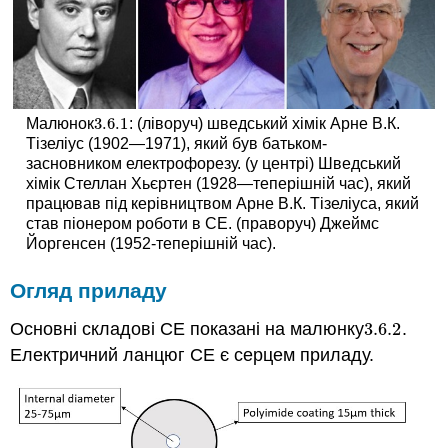
3.6.
1
Малюнок
: (ліворуч) шведський хімік Арне В.К.
3.6.
1
Тізеліус (1902—1971), який був батьком-
засновником електрофорезу. (у центрі) Шведський
хімік Стеллан Хьєртен (1928—теперішній час), який
працював під керівництвом Арне В.К. Тізеліуса, який
став піонером роботи в CE. (праворуч) Джеймс
Йоргенсен (1952-теперішній час).
Огляд приладу
Основні складові СЕ показані на малюнку
3.6.
2
.
3.6.
2
Електричний ланцюг СЕ є серцем приладу.