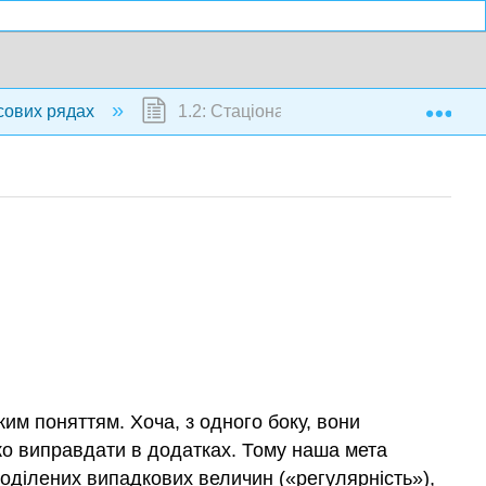
Exp
асових рядах
1.2: Стаціонарний часовий ряд
им поняттям. Хоча, з одного боку, вони
жко виправдати в додатках. Тому наша мета
поділених випадкових величин («регулярність»),