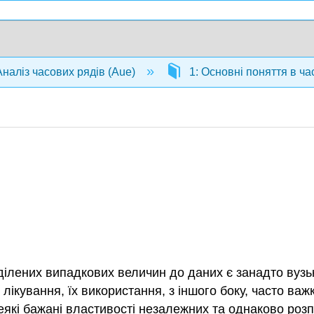
Аналіз часових рядів (Aue)
1: Основні поняття в ч
ілених випадкових величин до даних є занадто вузьк
ікування, їх використання, з іншого боку, часто ва
деякі бажані властивості незалежних та однаково роз