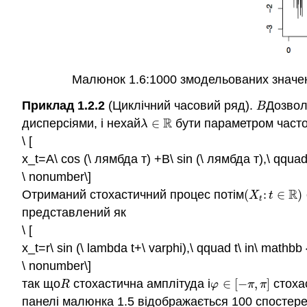
Малюнок 1.6:1000 змодельованих значен
Приклад 1.2.2
(Циклічний часовий ряд).
Дозвол
B
B
R
дисперсіями, і нехай
∈
бути параметром часто
λ
∈
R
λ
\ [
x_t=A\ cos (\ лямбда т) +B\ sin (\ лямбда т),\ qquad 
\ nonumber\]
R
Отриманий стохастичний процес потім
(
:
∈
)
(
X
t
:
t
∈
R
)
X
t
t
представлений як
\ [
x_t=r\ sin (\ lambda t+\ varphi),\ qquad t\ in\ mathbb 
\ nonumber\]
так що
стохастична амплітуда і
∈
[
−
,
]
стоха
R
φ
∈
[
−
π
,
π
]
R
φ
π
π
панелі малюнка 1.5 відображається 100 спостер