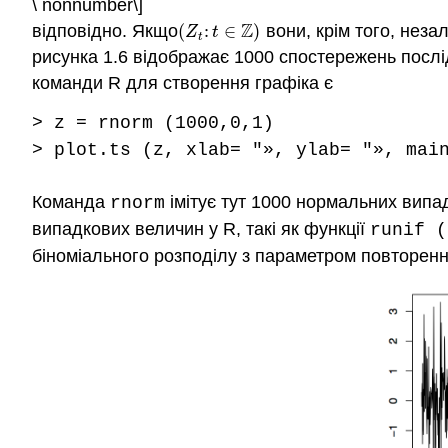
\ nonnumber\]
Z
відповідно. Якщо
(
:
∈
)
вони, крім того, неза
(
Z
t
:
t
∈
Z
)
Z
t
t
рисунка 1.6 відображає 1000 спостережень послід
команди R для створення графіка є
> z = rnorm (1000,0,1)
> plot.ts (z, xlab= "», ylab= "», mai
Команда
імітує тут 1000 нормальних випад
rnorm
випадкових величин у R, такі як функції
runif (
біноміального розподілу з параметром повторен