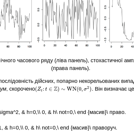
ного часового ряду (ліва панель), стохастичної амп
(права панель).
послідовність дійсних, попарно некорельованих випа
2
Z
шум
, скорочено
(
:
∈
)
∼
W
N
(
0
,
)
. Він визначає 
(
Z
t
:
t
∈
Z
)
∼
W
N
(
0
,
σ
2
)
Z
t
σ
t
}\ sigma^2, & h=0,\\ 0, & h\ not=0,\ end {масив}\ право.
 1, & h=0,\\ 0, & h\ not=0,\ end {масив}\ праворуч.