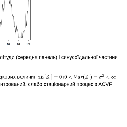
літуди (середня панель) і синусоїдальної частини
2
дкових величин з
[
]
=
0
і
0
<
(
)
=
<
∞
E
[
Z
t
]
=
0
0
<
V
a
r
(
Z
t
)
=
σ
2
<
∞
E
Z
V
a
r
Z
σ
t
t
центрований, слабо стаціонарний процес з ACVF