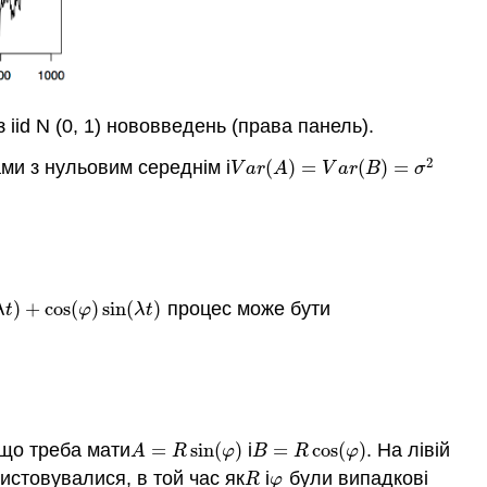
 iid
N
(0
,
1)
нововведень (права панель).
2
ми з нульовим середнім і
(
)
=
(
)
=
V
a
r
(
A
)
=
V
a
r
(
B
)
=
σ
2
V
a
r
A
V
a
r
B
σ
)
+
cos
(
)
sin
(
)
процес може бути
cos
(
φ
)
sin
(
λ
t
)
λ
t
φ
λ
t
 що треба мати
=
sin
(
)
і
=
cos
(
)
. На лівій
A
=
R
sin
(
φ
)
B
=
R
cos
(
φ
)
A
R
φ
B
R
φ
истовувалися, в той час як
і
були випадкові
R
φ
R
φ