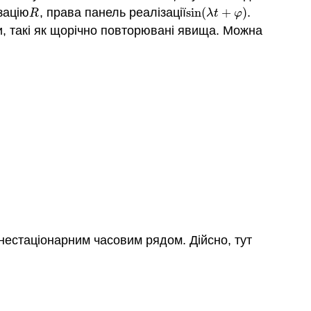
зацію
, права панель реалізації
sin
(
+
)
.
R
sin
(
λ
t
+
φ
)
R
λ
t
φ
и, такі як щорічно повторювані явища. Можна
нестаціонарним часовим рядом. Дійсно, тут