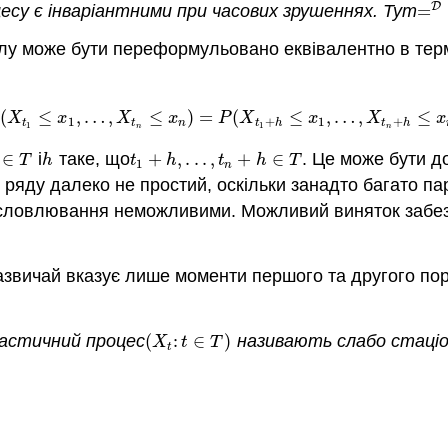
D
цесу є інваріантними при часових зрушеннях. Тут
=
=
D
ілу може бути переформульовано еквівалентно в термі
(
≤
,
…
,
≤
)
=
(
≤
,
…
,
≤
P
(
X
t
1
≤
x
1
,
…
,
X
t
n
≤
x
n
)
=
P
(
X
t
1
+
h
≤
x
1
,
…
,
X
t
n
+
h
≤
x
n
)
X
x
X
x
P
X
x
X
x
1
+
1
+
t
t
n
t
h
t
h
1
1
n
n
∈
і
таке, що
+
,
.
.
.
,
+
∈
. Це може бути д
T
h
t
1
+
h
,
.
.
.
,
t
n
+
h
∈
T
T
h
t
h
t
h
T
1
n
 ряду далеко не простий, оскільки занадто багато п
висловлювання неможливими. Можливий виняток забез
зазвичай вказує лише моменти першого та другого пор
астичний процес
(
:
∈
)
називають слабо стаціо
(
X
t
:
t
∈
T
)
X
t
T
t