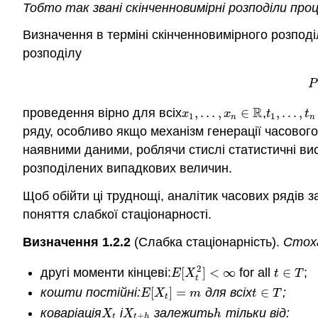
Тобто так звані скінченновимірні розподіли про
Визначення в терміні скінченновимірного розпод
розподілу
P
R
проведення вірно для всіх
,
.
.
.
,
∈
,
,
.
.
.
,
x
1
,
.
.
.
,
x
n
∈
R
t
1
,
.
.
.
,
t
n
∈
x
x
t
t
1
1
n
n
ряду, особливо якщо механізм генерації часового
наявними даними, роблячи стислі статистичні 
розподілених випадкових величин.
Щоб обійти ці труднощі, аналітик часових рядів 
поняття слабкої стаціонарності.
Визначення 1.2.2
(Слабка стаціонарність).
Стох
2
другі моменти кінцеві:
[
]
<
∞
for all
∈
;
E
[
X
t
2
]
<
∞
t
∈
T
E
X
t
T
t
кошти постійні:
[
]
=
для всіх
∈
;
E
[
X
t
]
=
m
t
∈
T
E
X
m
t
T
t
коваріація
і
залежить
тільки від:
X
t
X
t
+
h
h
X
X
h
+
t
t
h