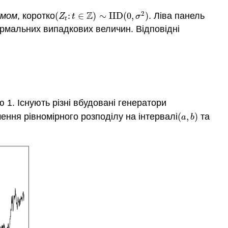
2
Z
умом
, коротко
(
:
∈
)
∼
I
I
D
(
0
,
)
. Ліва панель
(
Z
t
:
t
∈
Z
)
∼
I
I
D
(
0
,
σ
2
)
Z
t
σ
t
рмальних випадкових величин. Відповідні
 1. Існують різні вбудовані генератори
ення рівномірного розподілу на інтервалі
(
,
)
та
(
a
,
b
)
a
b