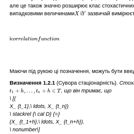
але це також значно розширює клас стохастичних 
випадковими величинами
і
зазвичай вимірюєт
X
Y
X
Y
і
c
o
r
r
e
l
a
t
i
o
n
f
u
n
c
t
i
o
n
c
o
r
r
e
l
a
t
i
o
n
f
u
n
c
t
i
o
n
Маючи під рукою ці позначення, можуть бути введ
Визначення 1.2.1
(Сувора стаціонарність).
Стоха
+
,
.
.
.
,
+
∈
, що він тримає, що
t
1
+
h
,
.
.
.
,
t
n
+
h
∈
T
t
h
t
h
T
1
n
\ [(
X_ {t_1},\ ldots, X_ {t_n})
\ stackrel {\ cal D} {=}
(X_ {t_1+h},\ ldots, X_ {t_n+h}).
\ nonumber\]