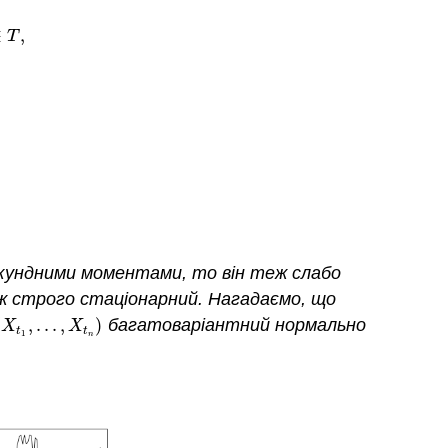
∈
,
T
екундними моментами, то він теж слабо
еж строго стаціонарний. Нагадаємо, що
(
,
.
.
.
,
)
багатоваріантний нормально
X
t
1
,
.
.
.
,
X
t
n
)
X
X
t
t
1
n