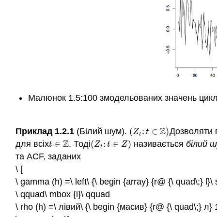
Малюнок 1.5:100 змодельованих значень цикліч
Z
Приклад 1.2.1
(Білий шум).
(
:
∈
)
Дозволяти 
(
Z
t
:
t
∈
Z
)
Z
t
t
Z
для всіх
∈
. Тоді
(
:
∈
)
називається
білий 
t
∈
Z
(
Z
t
:
t
∈
Z
)
t
Z
t
Z
t
та ACF, заданих
\ [
\ gamma (h) =\ left\ {\ begin {array} {r@ {\ quad\;} l
\ qquad\ mbox {і}\ qquad
\ rho (h) =\ лівий\ {\ begin {масив} {r@ {\ quad\;} л}