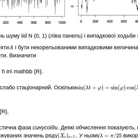
ь шуму iid
N
(0
,
1)
(ліва панель) і випадкової ходьби з
яти
і бути некорельованими випадковими величина
A
A
ти. Визначити
t\ in\ mathbb {R}.
слабо стаціонарний. Оскільки
sin
(
+
)
=
sin
(
)
cos
(
sin
(
λ
t
+
φ
)
=
sin
(
φ
)
cos
(
λ
t
)
+
λ
t
φ
φ
{R},
стична фаза
синусоїди
. Деякі обчислення показують,
ежуваних значень ряду
(
)
. У ньому
=
/
25
викор
(
X
t
)
t
∈
Z
λ
=
π
/
25
X
λ
π
Z
∈
t
t