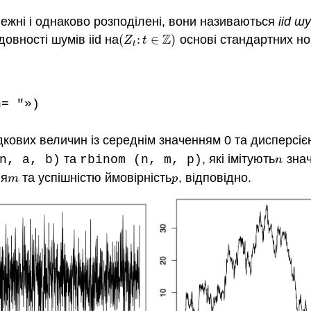
лежні і однаково розподілені, вони називаються
iid ш
Z
овності шумів iid на
(
:
∈
)
основі стандартних но
(
Z
t
:
t
∈
Z
)
Z
t
t
n= "»)
кових величин із середнім значенням 0 та дисперсією
та
, які імітують
знач
n, a, b)
rbinom (n, m, p)
n
n
ня
та успішністю ймовірність
, відповідно.
m
p
m
p