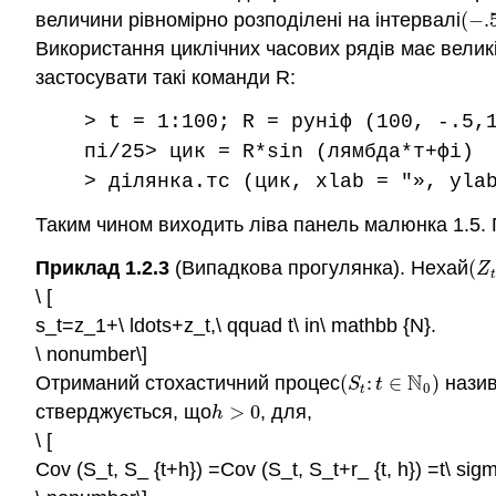
величини рівномірно розподілені на інтервалі
(
−
.
(
−
.5
Використання циклічних часових рядів має велик
застосувати такі команди R:
> t = 1:100; R = руніф (100, -.5,
пі/25> цик = R*sin (лямбда*т+фі)
> ділянка.тс (цик, xlab = "», yla
Таким чином виходить ліва панель малюнка 1.5. П
Приклад 1.2.3
(Випадкова прогулянка). Нехай
(
(
Z
t
Z
t
\ [
s_t=z_1+\ ldots+z_t,\ qquad t\ in\ mathbb {N}.
\ nonumber\]
N
Отриманий стохастичний процес
(
:
∈
)
нази
(
S
t
:
t
∈
N
0
)
S
t
0
t
стверджується, що
>
0
, для,
h
>
0
h
\ [
Cov (S_t, S_ {t+h}) =Cov (S_t, S_t+r_ {t, h}) =t\ sigm