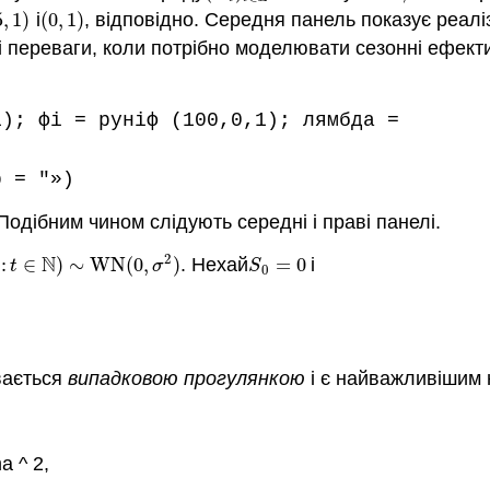
5
,
1
)
і
(
0
,
1
)
, відповідно. Середня панель показує реалі
,
1
)
(
0
,
1
)
і переваги, коли потрібно моделювати сезонні ефект
1); фі = руніф (100,0,1); лямбда =
b = "»)
одібним чином слідують середні і праві панелі.
2
N
:
∈
)
∼
W
N
(
0
,
)
. Нехай
=
0
і
:
t
∈
N
)
∼
W
N
(
0
,
σ
2
)
S
0
=
0
t
σ
S
0
вається
випадковою прогулянкою
і є найважливішим 
a ^ 2,