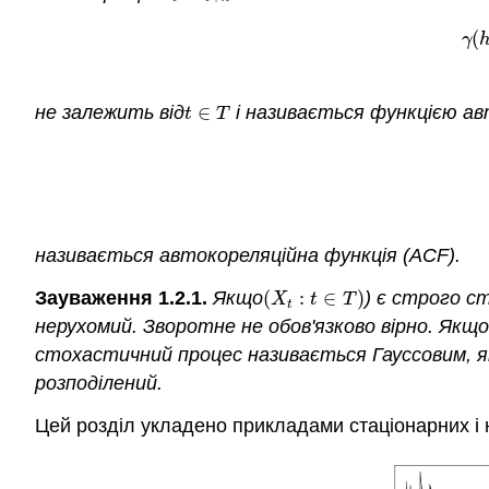
(
γ
не залежить від
∈
і називається функцією авт
t
∈
T
t
T
називається автокореляційна функція (ACF).
Зауваження 1.2.1.
Якщо
(
:
∈
)
) є строго с
(
X
t
:
t
∈
T
)
X
t
T
t
нерухомий. Зворотне не обов'язково вірно. Якщо
стохастичний процес називається Гауссовим, я
розподілений.
Цей розділ укладено прикладами стаціонарних і 