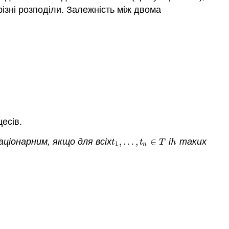
ізні розподіли. Залежність між двома
есів.
ціонарним, якщо для всіх
,
.
.
.
,
∈
і
таких
t
1
,
.
.
.
,
t
n
∈
T
h
t
t
T
h
1
n