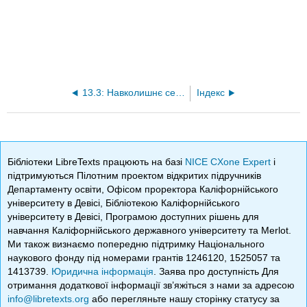
13.3: Навколишнє середовище
Індекс
Бібліотеки LibreTexts працюють на базі
NICE CXone Expert
і
підтримуються Пілотним проектом відкритих підручників
Департаменту освіти, Офісом проректора Каліфорнійського
університету в Девісі, Бібліотекою Каліфорнійського
університету в Девісі, Програмою доступних рішень для
навчання Каліфорнійського державного університету та Merlot.
Ми також визнаємо попередню підтримку Національного
наукового фонду під номерами грантів 1246120, 1525057 та
1413739.
Юридична інформація
. Заява про доступність Для
отримання додаткової інформації зв’яжіться з нами за адресою
info@libretexts.org
або перегляньте нашу сторінку статусу за