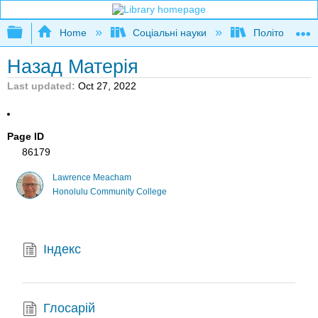
Expand/collapse global hierarchy
Home
Соціальні науки
Політологія та
Назад Матерія
Last updated
Oct 27, 2022
Page ID
86179
Lawrence Meacham
Honolulu Community College
Індекс
Глосарій