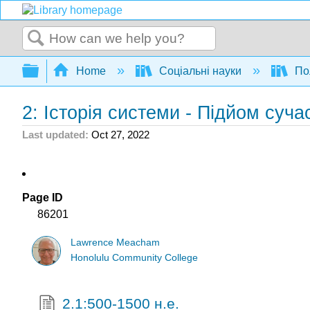
Search
Expand/collapse global hierarchy
Home
Соціальні науки
Пол
2: Історія системи - Підйом суча
Last updated
Oct 27, 2022
Page ID
86201
Lawrence Meacham
Honolulu Community College
2.1:500-1500 н.е.