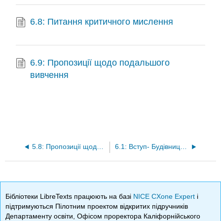
6.8: Питання критичного мислення
6.9: Пропозиції щодо подальшого
вивчення
5.8: Пропозиції щодо подальшого вивчення
6.1: Вступ- Будівництво з планом
Бібліотеки LibreTexts працюють на базі
NICE CXone Expert
і
підтримуються Пілотним проектом відкритих підручників
Департаменту освіти, Офісом проректора Каліфорнійського