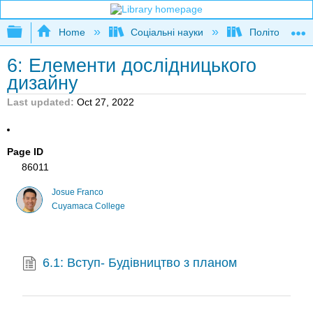
Expand/collapse global hierarchy
Home
Соціальні науки
Політологія та
6: Елементи дослідницького
дизайну
Last updated
Oct 27, 2022
Page ID
86011
Josue Franco
Cuyamaca College
6.1: Вступ- Будівництво з планом