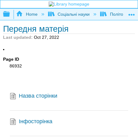
Expand/collapse global hierarchy
Home
Соціальні науки
Політологія та
Передня матерія
Last updated
Oct 27, 2022
Page ID
86932
Назва сторінки
Інфосторінка