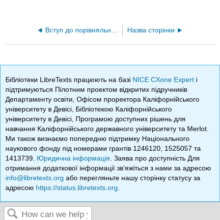
Вступ до порівняльного уряду та політики (Bozonelos et al.)
Назва сторінки
Бібліотеки LibreTexts працюють на базі
NICE CXone Expert
і
підтримуються Пілотним проектом відкритих підручників
Департаменту освіти, Офісом проректора Каліфорнійського
університету в Девісі, Бібліотекою Каліфорнійського
університету в Девісі, Програмою доступних рішень для
навчання Каліфорнійського державного університету та Merlot.
Ми також визнаємо попередню підтримку Національного
наукового фонду під номерами грантів 1246120, 1525057 та
1413739.
Юридична інформація
. Заява про доступність Для
отримання додаткової інформації зв’яжіться з нами за адресою
info@libretexts.org
або перегляньте нашу сторінку статусу за
адресою
https://status.libretexts.org
.