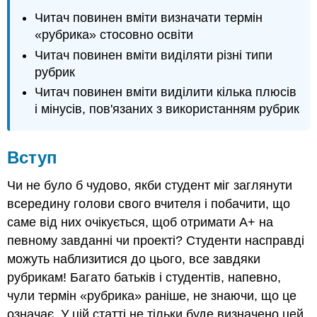
Плюси
використання
Читач повинен вміти визначати термін
рубрик
«рубрика» стосовно освіти
Мінуси
Читач повинен вміти виділяти різні типи
використання
рубрик
рубрик
Читач повинен вміти виділити кілька плюсів
Висновок
і мінусів, пов'язаних з використанням рубрик
Посилання
Вступ
Чи не було б чудово, якби студент міг заглянути
всередину голови свого вчителя і побачити, що
саме від них очікується, щоб отримати A+ на
певному завданні чи проекті? Студенти насправді
можуть наблизитися до цього, все завдяки
рубрикам! Багато батьків і студентів, напевно,
чули термін «рубрика» раніше, не знаючи, що це
означає. У цій статті не тільки буде визначено цей