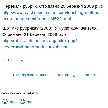
Переваги рубрик. Отримано 20 березня 2009 р., з
http://www.teachervision.fen.com/teaching-methods-
and-management/rubrics/4522.html
Що таке рубрика? (2008). У Рубістар/4 вчителя.
Отримано 21 березня 2009 р., з
http://rubistar.4teachers.org/index.php?
screen=WhatIs&module=Rubistar
Back to top
16: Навчальна оцінка- Оцінка ефективності та рубрики
16.2: Як студенти можуть бути залучені до створення та використання рубрик?
Was this article helpful?
Yes
No